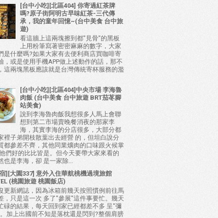
[台中小吃][北區404] 你寄過紅茶牌
嗎?原子街阿明古早味紅茶-三代傳
承，我的童年回憶~(台中美食 台中旅
遊)
看這牆上這兩塊擦到都"見骨"的黑板
上用粉筆寫著密密麻麻的數字，大家
們是什麼嗎?如果大家有去便利商店買咖啡寄
驗，或是使用手機APP做上述動作的話，那不
，這兩塊黑板應該就是台灣傳統寄杯服務的濫
[台中小吃][北區404]中央市場 李海魯
肉飯 (台中美食 台中旅遊 BRT茄苳腳
站美食)
說到李海魯肉飯我想很多人馬上會聯
想到第二市場賣晚餐消夜的那家李
海，其實李海的分店很多，大部分都
家裡子弟開枝散葉出去經營 的，但坦白說分
質都參差不齊，其他同業爌肉的口味跟火候掌
比他們好的比比皆是。但今天要帶大家來看的
也是李海，卻 是一家除...
宿][大園337] 意外入住華航桃機過境旅館
TEL (桃園旅遊 桃園飯店)
沒更新網誌，因為冰箱前幾天按照慣例前往馬
差，只是這一次 多了"參展"這件事要忙。幾天
忙碌的結果，每天回到家已經都差不多 呈"彌
態。加上出國前不知是落枕還是閃到?整個肩膀