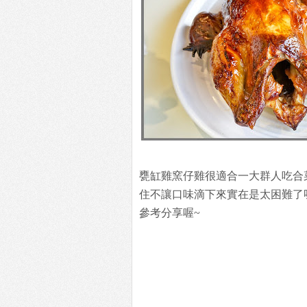
甕缸雞窯仔雞很適合一大群人吃合
住不讓口味滴下來實在是太困難了
參考分享喔~