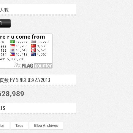
人數
 PV SINCE 03/27/2013
628,989
ATS
lar
Tags
Blog Archives