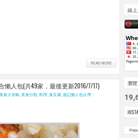
線上
READ MORE
瀏覽頁數
包(共49家，最後更新2016/7/17)
美食大攻略
,
美食分類
,
料理::臭豆腐
,
遊記懶人包台灣
19,
HIST
Popu