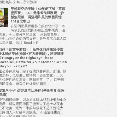
耐無法 久坐，所以沒辦...
穿越時空的美味！40年老字號「萊茵
堡西餐」：400元排餐免服務費、炒
飯無限續，滿滿昭和風的懷舊回憶
104台北中山
在這個網美餐廳林立的台北街頭，有
時候反而想找回那種記憶中樸實、溫
味道。今天要分享的這家 「萊茵堡西餐」 ，
在中山區伊通街的巷弄裡，是許多老台北人口
名單。 🇺🇸 Read in E...
息站「便當爭霸戰」！新營休息站圍牆便當
 西螺休息站雙雄(垂降+官方新東陽)，誰能擄獲
ungry on the Highway? These
oxes Will Battle for Your Stomach!Which
do you like best?
速公路休息站，除了提供旅客休憩、加油、購
務之外，也發展出獨特的「美食文化」。其
具代表性的莫過於「圍牆便當」了。 這些隱
庶民美食，通常位於休息站圍牆...
式][八斗子] 碧砂漁港活海鮮 (基隆美食 生魚
魚市)
完相撲鍋後，因為原本聽 JAZZ LIVE BAND
流產，所以跟阿德搭了捷運去了趟士林夜市，
公不做美，逛到一半的時候竟下起了滂沱大
以兩個人只好搭車回飯店。 不過這樣也好，
了一天的冰箱此時已經呈...