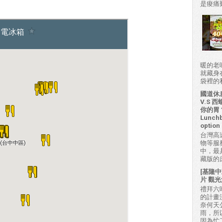
是痠痛難
暖的老
就藏身
袋裡的私房
國道休
V.S
你的胃？H
Lunchb
option 
台灣高
物等服
中，最
藏版的
[基隆中
片 觀光
禮拜六吃
的計畫
奈何天
雨，所
因為忙