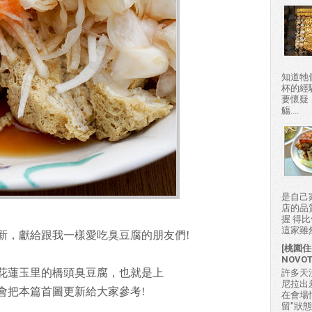
知道牠
杯的經
要懷疑
觴....
是自己
店的品
握 得
這家雖然
新，獻給跟我一樣愛吃臭豆腐的朋友們!
[桃園住
NOVO
花蓮玉里的橋頭臭豆腐，也就是上
許多天
尼拉出
會把本篇首圖更新給大家參考!
在會場
留"狀