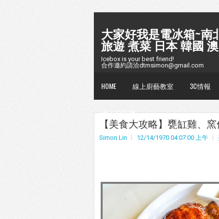
大家好我是電冰箱~南北
旅遊 煮菜 日本 韓國 澳
Icebox is your best friend!
合作邀約請洽dtmsimon@gmail.com
HOME
線上廚藝教室
3C情報
懶人包台灣
【美食大攻略】甕缸雞、窯仔雞懶
Simon Lin
12/14/1970 04:07:00 上午