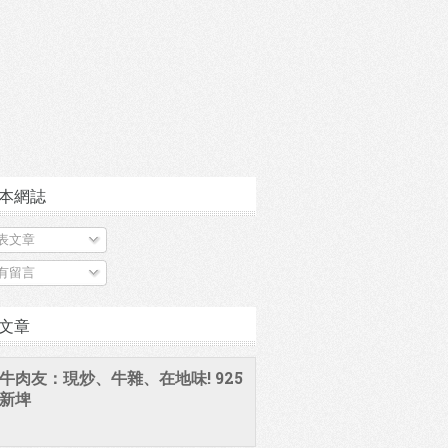
本網誌
表文章
有留言
文章
牛肉友：現炒、牛雜、在地味! 925
新埤