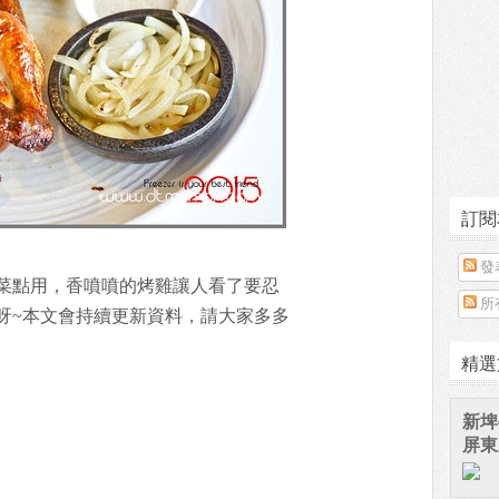
訂閱
發
菜點用，香噴噴的烤雞讓人看了要忍
所
呀~本文會持續更新資料，請大家多多
精選
新埤
屏東