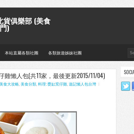
貨俱樂部 (美食
門)
本站直屬各類社團
各類旅遊姊妹社團
SOCI
人包(共11家，最後更新2015/11/04)
美食大攻略
,
美食分類
,
料理::甕缸窯仔雞
,
遊記懶人包台灣