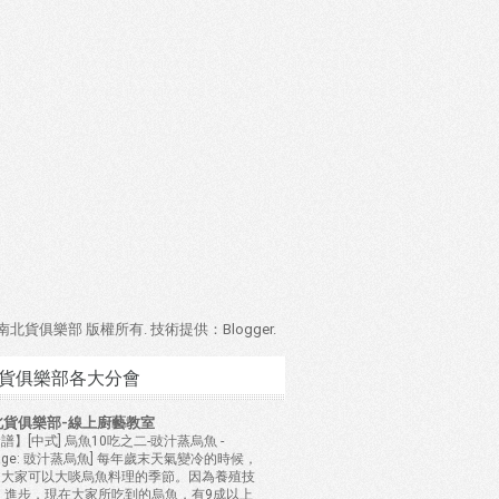
4 南北貨俱樂部 版權所有. 技術提供：
Blogger
.
貨俱樂部各大分會
北貨俱樂部-線上廚藝教室
譜】[中式] 烏魚10吃之二-豉汁蒸烏魚
-
mage: 豉汁蒸烏魚] 每年歲末天氣變冷的時候，
是大家可以大啖烏魚料理的季節。因為養殖技
 進步，現在大家所吃到的烏魚，有9成以上