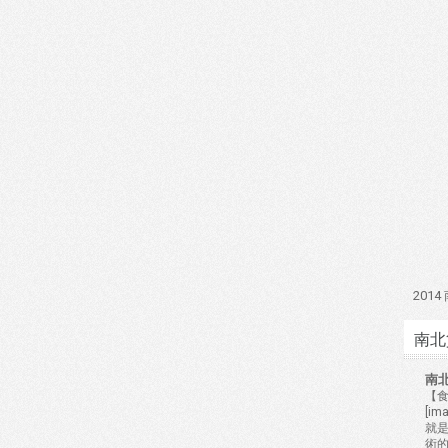
201
南北
南
【食
[i
就
術的