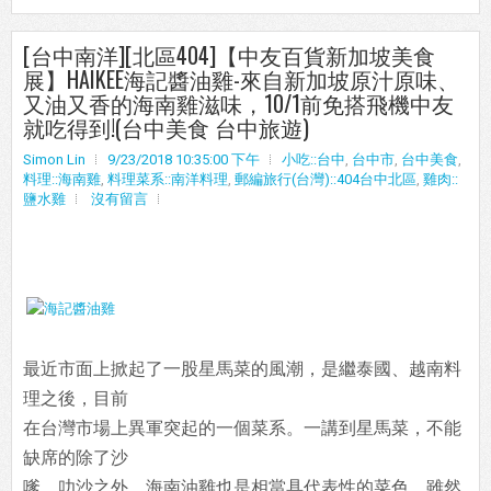
[台中南洋][北區404]【中友百貨新加坡美食
展】HAIKEE海記醬油雞-來自新加坡原汁原味、
又油又香的海南雞滋味，10/1前免搭飛機中友
就吃得到!(台中美食 台中旅遊)
Simon Lin
9/23/2018 10:35:00 下午
小吃::台中
,
台中市
,
台中美食
,
料理::海南雞
,
料理菜系::南洋料理
,
郵編旅行(台灣)::404台中北區
,
雞肉::
鹽水雞
沒有留言
最近市面上掀起了一股星馬菜的風潮，是繼泰國、越南料
理之後，目前
在台灣市場上異軍突起的一個菜系。一講到星馬菜，不能
缺席的除了沙
嗲、叻沙之外，海南油雞也是相當具代表性的菜色。雖然