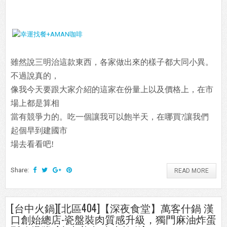
雖然說三明治這款東西，各家做出來的樣子都大同小異。
不過說真的，
像我今天要跟大家介紹的這家在份量上以及價格上，在市
場上都是算相
當有競爭力的。吃一個讓我可以飽半天，在哪買?讓我們
起個早到建國市
場去看看吧!
Share:
READ MORE
[台中火鍋][北區404]【深夜食堂】萬客什鍋 漢
口創始總店-瓷盤裝肉質感升級，獨門麻油炸蛋