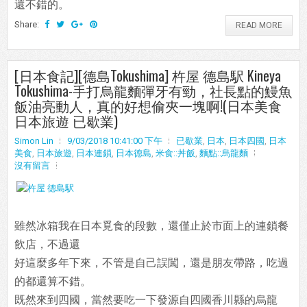
還不錯的。
Share:
READ MORE
[日本食記][德島Tokushima] 杵屋 德島駅 Kineya
Tokushima-手打烏龍麵彈牙有勁，社長點的鰻魚
飯油亮動人，真的好想偷夾一塊啊!(日本美食
日本旅遊 已歇業)
Simon Lin
9/03/2018 10:41:00 下午
已歇業
,
日本
,
日本四國
,
日本
美食
,
日本旅遊
,
日本連鎖
,
日本德島
,
米食::丼飯
,
麵點::烏龍麵
沒有留言
雖然冰箱我在日本覓食的段數，還僅止於市面上的連鎖餐
飲店，不過還
好這麼多年下來，不管是自己誤闖，還是朋友帶路，吃過
的都還算不錯。
既然來到四國，當然要吃一下發源自四國香川縣的烏龍