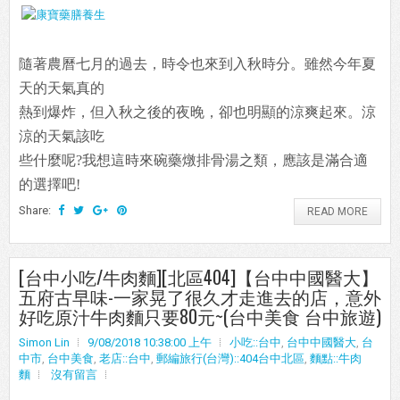
隨著農曆七月的過去，時令也來到入秋時分。雖然今年夏
天的天氣真的
熱到爆炸，但入秋之後的夜晚，卻也明顯的涼爽起來。涼
涼的天氣該吃
些什麼呢?我想這時來碗藥燉排骨湯之類，應該是滿合適
的選擇吧!
Share:
READ MORE
[台中小吃/牛肉麵][北區404]【台中中國醫大】
五府古早味-一家晃了很久才走進去的店，意外
好吃原汁牛肉麵只要80元~(台中美食 台中旅遊)
Simon Lin
9/08/2018 10:38:00 上午
小吃::台中
,
台中中國醫大
,
台
中市
,
台中美食
,
老店::台中
,
郵編旅行(台灣)::404台中北區
,
麵點::牛肉
麵
沒有留言