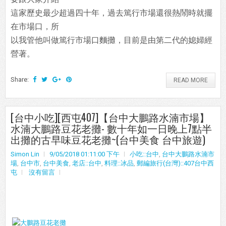
這家歷史最少超過四十年，過去篤行市場還很熱鬧時就擺
在市場口，所
以我管他叫做篤行市場口麵攤，目前是由第二代的媳婦經
營著。
Share:
READ MORE
[台中小吃][西屯407]【台中大鵬路水湳市場】
水湳大鵬路豆花老攤- 數十年如一日晚上7點半
出攤的古早味豆花老攤~(台中美食 台中旅遊)
Simon Lin
9/05/2018 01:11:00 下午
小吃::台中
,
台中大鵬路水湳市
場
,
台中市
,
台中美食
,
老店::台中
,
料理::冰品
,
郵編旅行(台灣)::407台中西
屯
沒有留言