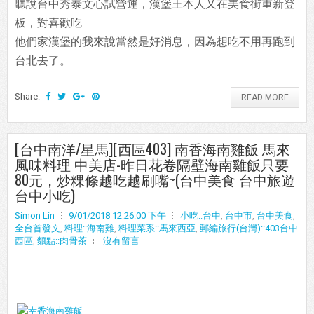
聽說台中秀泰文心試營運，漢堡王本人又在美食街重新登
板，對喜歡吃
他們家漢堡的我來說當然是好消息，因為想吃不用再跑到
台北去了。
Share:
READ MORE
[台中南洋/星馬][西區403] 南香海南雞飯 馬來
風味料理 中美店-昨日花卷隔壁海南雞飯只要
80元，炒粿條越吃越刷嘴~(台中美食 台中旅遊
台中小吃)
Simon Lin
9/01/2018 12:26:00 下午
小吃::台中
,
台中市
,
台中美食
,
全台首發文
,
料理::海南雞
,
料理菜系::馬來西亞
,
郵編旅行(台灣)::403台中
西區
,
麵點::肉骨茶
沒有留言