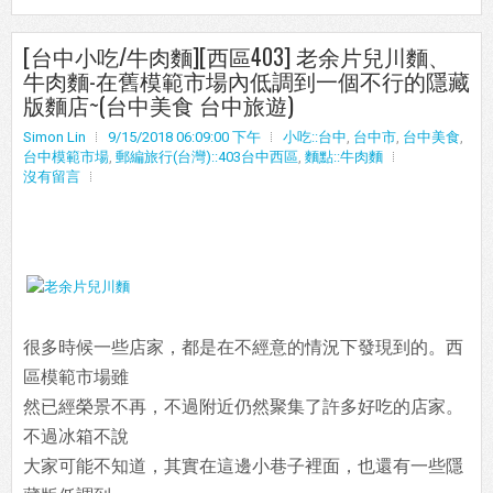
[台中小吃/牛肉麵][西區403] 老余片兒川麵、
牛肉麵-在舊模範市場內低調到一個不行的隱藏
版麵店~(台中美食 台中旅遊)
Simon Lin
9/15/2018 06:09:00 下午
小吃::台中
,
台中市
,
台中美食
,
台中模範市場
,
郵編旅行(台灣)::403台中西區
,
麵點::牛肉麵
沒有留言
很多時候一些店家，都是在不經意的情況下發現到的。西
區模範市場雖
然已經榮景不再，不過附近仍然聚集了許多好吃的店家。
不過冰箱不說
大家可能不知道，其實在這邊小巷子裡面，也還有一些隱