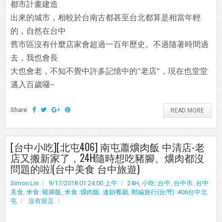
都市計畫建造
出來的城市，相較於台南古都甚至台北都算是相當年輕
的，自然在台中
舊市區沒有什麼店家會超過一百年歷史。不過隨著時間過
去，我也會長
大也會老，不知不覺中許多記憶中的"老店"，現在也堂堂
邁入百歲囉~
Share:
READ MORE
[台中小吃][北屯406] 南屯蕭爌肉飯 中清店-老
店又搬新家了，24H隨時想吃豬腳、爌肉都沒
問題的啦!(台中美食 台中旅遊)
Simon Lin
9/17/2018 01:24:00 上午
24H
,
小吃::台中
,
台中市
,
台中
美食
,
米食::豬腳飯
,
米食::爌肉飯
,
連鎖餐廳
,
郵編旅行(台灣)::406台中北
屯
沒有留言