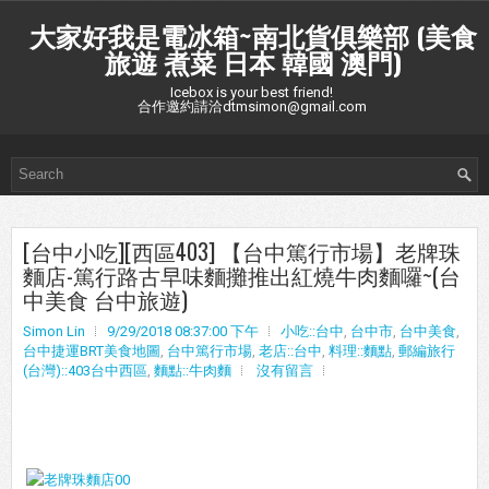
大家好我是電冰箱~南北貨俱樂部 (美食
旅遊 煮菜 日本 韓國 澳門)
Icebox is your best friend!
合作邀約請洽dtmsimon@gmail.com
[台中小吃][西區403] 【台中篤行市場】老牌珠
麵店-篤行路古早味麵攤推出紅燒牛肉麵囉~(台
中美食 台中旅遊)
Simon Lin
9/29/2018 08:37:00 下午
小吃::台中
,
台中市
,
台中美食
,
台中捷運BRT美食地圖
,
台中篤行市場
,
老店::台中
,
料理::麵點
,
郵編旅行
(台灣)::403台中西區
,
麵點::牛肉麵
沒有留言