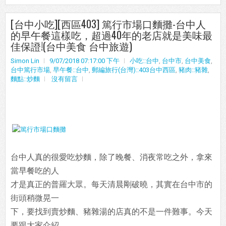
[台中小吃][西區403] 篤行市場口麵攤-台中人
的早午餐這樣吃，超過40年的老店就是美味最
佳保證!(台中美食 台中旅遊)
Simon Lin
9/07/2018 07:17:00 下午
小吃::台中
,
台中市
,
台中美食
,
台中篤行市場
,
早午餐::台中
,
郵編旅行(台灣)::403台中西區
,
豬肉::豬雜
,
麵點::炒麵
沒有留言
台中人真的很愛吃炒麵，除了晚餐、消夜常吃之外，拿來
當早餐吃的人
才是真正的普羅大眾。每天清晨剛破曉，其實在台中市的
街頭稍微晃一
下，要找到賣炒麵、豬雜湯的店真的不是一件難事。今天
要跟大家介紹