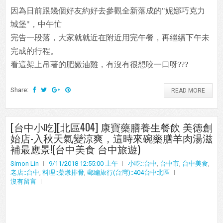
因為日前跟幾個好友約好去參觀全新落成的"妮娜巧克力
城堡"，中午忙
完告一段落，大家就就近在附近用完午餐，再繼續下午未
完成的行程。
看這架上吊著的肥嫩油雞，有沒有很想咬一口呀???
Share:
READ MORE
[台中小吃][北區404] 康寶藥膳養生餐飲 美德創
始店-入秋天氣變涼爽，這時來碗藥膳羊肉湯滋
補最應景!(台中美食 台中旅遊)
Simon Lin
9/11/2018 12:55:00 上午
小吃::台中
,
台中市
,
台中美食
,
老店::台中
,
料理::藥燉排骨
,
郵編旅行(台灣)::404台中北區
沒有留言