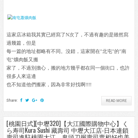
這家店冰箱我其實已經寫了N次了，不過有趣的是雖然寫
過幾篇，但是
每一篇的地址都略有不同。沒錯，這家開在"北屯"的"南
屯"爌肉飯又搬
家了，不過別擔心，搬的地方幾乎都在同一個街口，也許
很多人來這邊
也不知道他們搬家，因為非常好找啊!!!!
Share:
READ MORE
[桃園日式][中壢320]【大江國際購物中心】く
ら寿司Kura Sushi 藏壽司 中壢大江店-日本連鎖
壽司進駐桃園大江，鬼頭刀握壽司賣相好也美