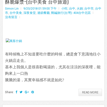
酥脆爆漿~(台中美食 台中旅遊)
Simon Lin
9/20/2018 01:59:00 下午
小吃::台中
,
火鍋::台中市
,
台中
市
,
台中美食
,
深夜食堂
,
連鎖餐廳
,
郵編旅行(台灣)::404台中北區
沒有留言
有時候晚上不知道要吃什麼的時候，總是會下意識地往小
火鍋店走去。
基本上我個人是很喜歡喝湯的，尤其在涼涼的深夜哩，能
夠來上一口熱
騰騰的湯，其實幸福感不就是如此?
Share:
READ MORE