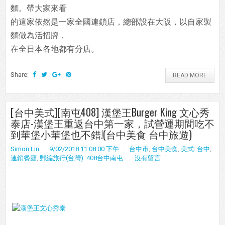
麵。帶大家來看
的這家依然是一家全國連鎖店，總部設在大阪，以自家製
麵做為活招牌，
在全日本各地都有分店。
Share:
READ MORE
[台中美式][南屯408] 漢堡王Burger King 文心秀
泰店-漢堡王重返台中第一家，試營運期間吃不
到華堡小華堡也不錯!(台中美食 台中旅遊)
Simon Lin
9/02/2018 11:08:00 下午
台中市
,
台中美食
,
美式::台中
,
連鎖餐廳
,
郵編旅行(台灣)::408台中南屯
沒有留言