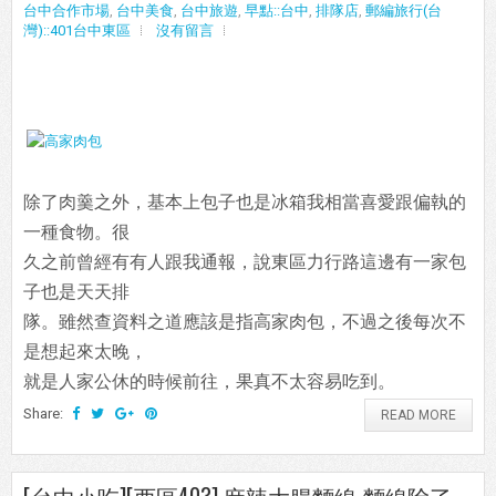
台中合作市場
,
台中美食
,
台中旅遊
,
早點::台中
,
排隊店
,
郵編旅行(台
灣)::401台中東區
沒有留言
除了肉羹之外，基本上包子也是冰箱我相當喜愛跟偏執的
一種食物。很
久之前曾經有有人跟我通報，說東區力行路這邊有一家包
子也是天天排
隊。雖然查資料之道應該是指高家肉包，不過之後每次不
是想起來太晚，
就是人家公休的時候前往，果真不太容易吃到。
Share:
READ MORE