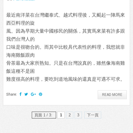
最近南洋菜在台灣繼泰式、越式料理後，又颳起一陣馬來
西亞料理的旋
風。因為早期大量中國移民的關係，其實馬來菜有許多跟
我們台灣人的
口味是很吻合的。而其中比較具代表性的料理，我想就非
海南雞飯跟肉
骨茶最為大家所熟知。只是在台灣說真的，雖然像海南雞
飯這種不是困
難度很高的料理，要吃到道地風味的還真是可遇不可求。
Share:
READ MORE
頁面 1 / 3:
1
2
3
下一頁