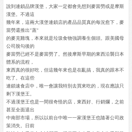
說到連鎖品牌漢堡，大家一定都會先想到麥當勞或是摩斯
漢堡。不過這
幾年來，這兩大漢堡連鎖店的產品品質真的每況愈下，麥
當勞還推出"蒸"
的麥克雞塊，本來就是垃圾食物強調養生個頭。跟美國母
公司脫勾後的
麥當勞已經不是麥當勞了。然後摩斯早期的東西沿襲日本
體系的流程，
東西真的很好吃，但這幾年來也是在亂搞，我真的跟本不
吃了。在這些
連鎖速食店中，唯一會讓我特別去買來吃的，現在應該只
剩下漢堡王。
不過漢堡王也是一間很奇怪的店，東西好、行銷爛，之前
甚至全面退出
中南部市場，所以以前台中唯一一家漢堡王也隨著公司政
策消失。日前