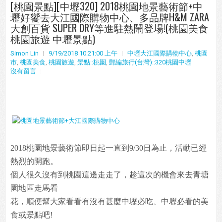
[桃園景點][中壢320] 2018桃園地景藝術節+中
壢好饗去大江國際購物中心、多品牌H&M ZARA
大創百貨 SUPER DRY等進駐熱鬧登場!(桃園美食
桃園旅遊 中壢景點)
Simon Lin
9/19/2018 10:21:00 上午
中壢大江國際購物中心
,
桃園
市
,
桃園美食
,
桃園旅遊
,
景點::桃園
,
郵編旅行(台灣)::320桃園中壢
沒有留言
2018桃園地景藝術節即日起一直到9/30日為止，活動已經
熱烈的開跑。
個人很久沒有到桃園這邊走走了，趁這次的機會來去青塘
園地區走馬看
花，順便幫大家看看有沒有甚麼中壢必吃、中壢必看的美
食或景點吧!