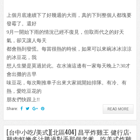
上個月底連續下了好幾週的大雨，真的下到整個人都塊要
發霉了。還好
9月一開始下雨的情況已經不復見，但取而代之的好天
氣，卻又讓人每天
都會熱到發慌。每當很熱的時候，如果可以來碗冰冰涼涼
的冰豆花，我
想人生樂是莫過於此。在水湳這邊有一家每天晚上7:30才
會出攤的古早
味豆花，每次剛推車子出來大家就開始排隊。有冷、有
熱，愛吃豆花的
朋友們快跟上!!
Share:
READ MORE
[台中小吃/美式][北區404] 昌平炸雞王 健行店-
雞肉鮮嫩多汁勝過對手那個老爹，吃美式炸雞