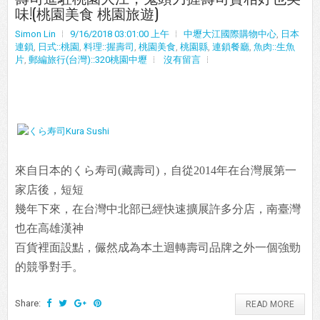
味!(桃園美食 桃園旅遊)
Simon Lin
9/16/2018 03:01:00 上午
中壢大江國際購物中心
,
日本
連鎖
,
日式::桃園
,
料理::握壽司
,
桃園美食
,
桃園縣
,
連鎖餐廳
,
魚肉::生魚
片
,
郵編旅行(台灣)::320桃園中壢
沒有留言
來自日本的くら寿司(藏壽司)，自從2014年在台灣展第一
家店後，短短
幾年下來，在台灣中北部已經快速擴展許多分店，南臺灣
也在高雄漢神
百貨裡面設點，儼然成為本土迴轉壽司品牌之外一個強勁
的競爭對手。
Share:
READ MORE