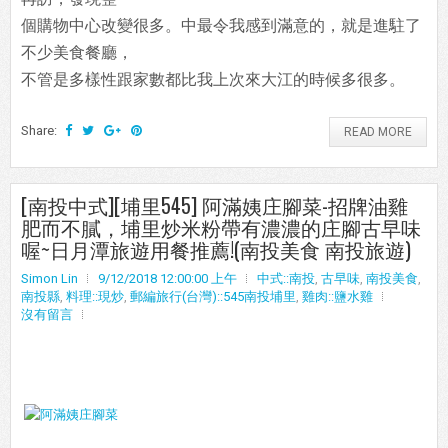
個購物中心改變很多。中最令我感到滿意的，就是進駐了
不少美食餐廳，
不管是多樣性跟家數都比我上次來大江的時候多很多。
Share:
READ MORE
[南投中式][埔里545] 阿滿姨庄腳菜-招牌油雞
肥而不膩，埔里炒米粉帶有濃濃的庄腳古早味
喔~日月潭旅遊用餐推薦!(南投美食 南投旅遊)
Simon Lin
9/12/2018 12:00:00 上午
中式::南投
,
古早味
,
南投美食
,
南投縣
,
料理::現炒
,
郵編旅行(台灣)::545南投埔里
,
雞肉::鹽水雞
沒有留言