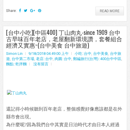
Share:
READ MORE
[台中小吃][中區400] 丁山肉丸-since 1909 台中
古早味百年老店，老屋翻新環境讚，套餐組合
經濟又實惠~(台中美食 台中旅遊)
Simon Lin
9/18/2018 04:49:00 上午
小吃::台中
,
台中美食
,
台中旅
遊
,
台中第二市場
,
老店::台中
,
肉圓::台中
,
郵編旅行(台灣)::400台中中區
,
麵點::乾拌麵
沒有留言
還記得小時候聽到百年老店，整個感覺好像應該都是在外
縣市會出現。
為什麼呢?因為我們台中其實是日治時代才由日本人經過