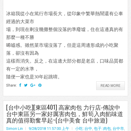
冰箱我從小在篤行市場長大，從印象中繁華熱鬧還有公車
經過的大菜市
場，到現在剩沒幾攤整個沒落的準廢墟，住在這邊真的有
那麼一種不勝
唏噓感。雖然菜市場沒落了，但是這周邊形成的小吃聚
落，卻沒有因為
這樣而消失。反之，在這邊大部分都是老店，口味品質都
有一定的水準，
隨便一家也是30年起跳唷。
Share:
READ MORE
[台中小吃][東區401] 高家肉包 力行店-傳說中
台中東區另一家好厲害肉包，鮮筍入肉餡味道
真的值得勤奮早起~(台中美食 台中旅遊)
Simon Lin
9/28/2018 11:57:00 上午
小吃::台中
,
包子::肉包
,
台中市
,