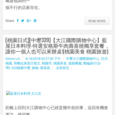
藏版低調到一
個不行的店家存在。
Share:
READ MORE
[桃園日式][中壢320]【大江國際購物中心】藍
屋日本料理-特選安格斯牛肉壽喜燒獨享套餐，
讓你一個人也可以來辦桌!(桃園美食 桃園旅遊)
Simon Lin
9/14/2018 05:37:00 下午
中壢大江國際購物中心
,
日式::
桃園
,
用餐結束當日發文
,
桃園市
,
桃園美食
,
連鎖餐廳
,
郵編旅行(台
灣)::320桃園中壢
,
鍋物::壽喜燒
沒有留言
距離上回到大江購物中心已經是幾年前的事，這回有機會
再訪，發現整