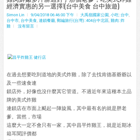
經濟實惠的另一選擇!(台中美食 台中旅遊)
Simon Lin
9/04/2018 06:46:00 下午
大禹嶺國家公園
,
小吃::台中
,
台中市
,
台中美食
,
連鎖餐廳
,
郵編旅行(台灣)::404台中北區
,
雞肉::炸
雞
沒有留言
在過去想要吃到道地的美式炸雞，除了去找肯德基爺爺以
及一些速食連
鎖店外，好像也沒什麼其它管道。不過近年來這種本土品
牌的美式炸雞
連鎖店在市面上颳起一陣旋風，其中最有名的就是胖老
爹。當然，市場
這麼大一定不會只有一家，其中昌平炸雞王，就是近期冰
箱耳聞評價都