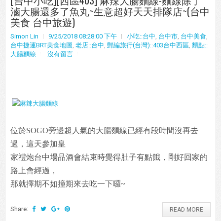
[台中小吃][西區403] 麻辣大腸麵線-麵線除了
滷大腸還多了魚丸~生意超好天天排隊店~(台中
美食 台中旅遊)
Simon Lin
9/25/2018 08:28:00 下午
小吃::台中
,
台中市
,
台中美食
,
台中捷運BRT美食地圖
,
老店::台中
,
郵編旅行(台灣)::403台中西區
,
麵點::
大腸麵線
沒有留言
位於SOGO旁邊超人氣的大腸麵線已經有段時間沒再去
過，這天參加皇
家禮炮台中場品酒會結束時覺得肚子有點餓，剛好回家的
路上會經過，
那就擇期不如撞期來去吃一下囉~
Share:
READ MORE