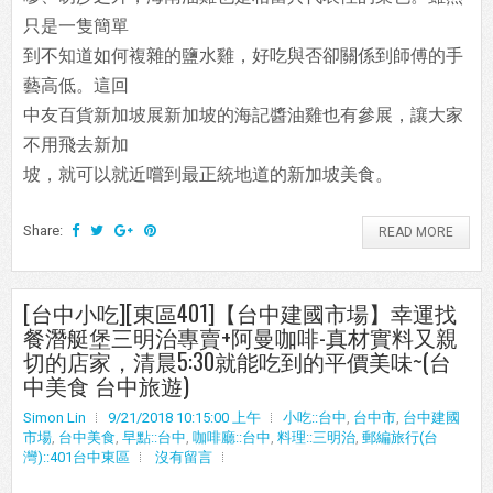
只是一隻簡單
到不知道如何複雜的鹽水雞，好吃與否卻關係到師傅的手
藝高低。這回
中友百貨新加坡展新加坡的海記醬油雞也有參展，讓大家
不用飛去新加
坡，就可以就近嚐到最正統地道的新加坡美食。
Share:
READ MORE
[台中小吃][東區401]【台中建國市場】幸運找
餐潛艇堡三明治專賣+阿曼咖啡-真材實料又親
切的店家，清晨5:30就能吃到的平價美味~(台
中美食 台中旅遊)
Simon Lin
9/21/2018 10:15:00 上午
小吃::台中
,
台中市
,
台中建國
市場
,
台中美食
,
早點::台中
,
咖啡廳::台中
,
料理::三明治
,
郵編旅行(台
灣)::401台中東區
沒有留言