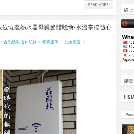
READ MORE
線上
數位恆溫熱水器母親節體驗會-水溫掌控隨心
C
,
合作紀錄
,
合作紀錄::3C廚房設備
沒有留言
瀏覽頁數
HIST
Popu