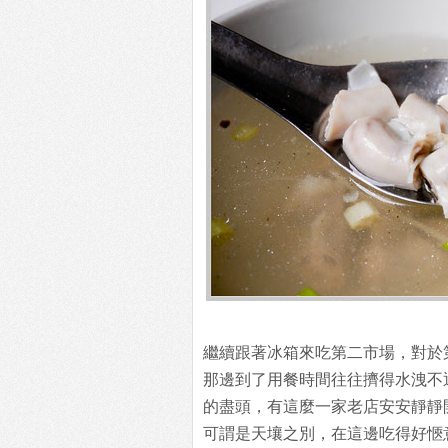
繼續跟著冰箱來吃第二市場，對於
那邊到了用餐時間往往擠得水洩不
的盡頭，有這麼一家老店安安靜靜
可謂是天壤之別，在這邊吃得好愜