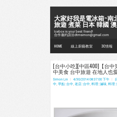
大家好我是電冰箱~南北
旅遊 煮菜 日本 韓國 澳
Icebox is your best friend!
合作邀約請洽dtmsimon@gmail.com
HOME
線上廚藝教室
3C情報
懶人包台灣
[台中小吃][中區400]【
中美食 台中旅遊 在地人也愛
Simon Lin
4/30/2014 08:37:00 下午
中
,
早點::台中
,
老店::台中
,
料理::滷味
,
料理: