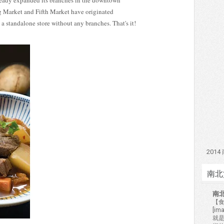
lready expanded its branches in the downtown
ng Market and Fifth Market have originated
 standalone store without any branches. That's it!
201
南北
南
【食
[i
就