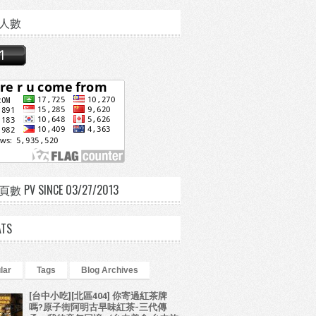
人數
 PV SINCE 03/27/2013
ATS
lar
Tags
Blog Archives
[台中小吃][北區404] 你寄過紅茶牌
嗎?原子街阿明古早味紅茶-三代傳