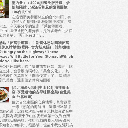
堡西餐」：400元排餐免服務費、炒
飯無限續，滿滿昭和風的懷舊回憶
104台北中山
在這個網美餐廳林立的台北街頭，有
時候反而想找回那種記憶中樸實、溫
味道。今天要分享的這家 「萊茵堡西餐」 ，
在中山區伊通街的巷弄裡，是許多老台北人口
名單。 🇺🇸 Read in E...
息站「便當爭霸戰」！新營休息站圍牆便當
 西螺休息站雙雄(垂降+官方新東陽)，誰能擄獲
ungry on the Highway? These
oxes Will Battle for Your Stomach!Which
do you like best?
速公路休息站，除了提供旅客休憩、加油、購
務之外，也發展出獨特的「美食文化」。其
具代表性的莫過於「圍牆便當」了。 這些隱
庶民美食，通常位於休息站圍牆...
[台北海產/現炒][中山104] 清祥海產
店-享受道地的古早味辦桌菜(台北美
食 台北旅遊)
位於台北東區的心臟地帶，其實藏著
一條很熱鬧的海鮮街。這條街冰箱 多
曾經來過，記得那次臨時被台北林叔叔從台中
，只因為 我廣東佛山的麥叔叔第一次到台灣
，想找我喝兩杯。依照叔叔的 指示循著路來
不知名的海鮮街，很熱鬧，但後來我也醉到搞