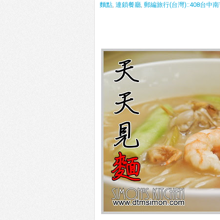
麵點
,
連鎖餐廳
,
郵編旅行(台灣)::408台中