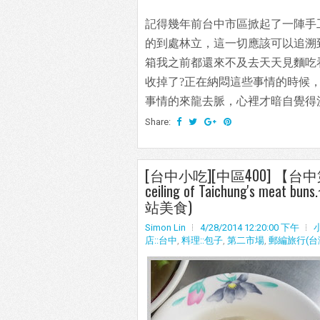
記得幾年前台中市區掀起了一陣手
的到處林立，這一切應該可以追溯
箱我之前都還來不及去天天見麵吃
收掉了?正在納悶這些事情的時候
事情的來龍去脈，心裡才暗自覺得
Share:
[台中小吃][中區400] 【台
ceiling of Taichung's 
站美食)
Simon Lin
4/28/2014 12:20:00 下午
店::台中
,
料理::包子
,
第二市場
,
郵編旅行(台灣