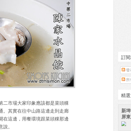
訂閱
發
所
精選
第二市場大家印象應該都是菜頭粿
新埤
通。其實在往中山路這邊走到走廊
屏東
開在這邊，用餐環境跟菜頭粿那邊
意說。