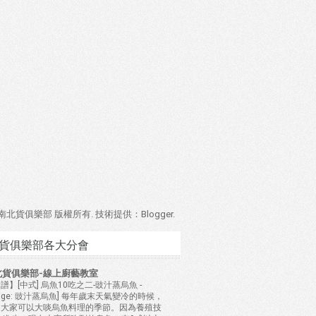
4 南北貨俱樂部 版權所有. 技術提供：
Blogger
.
貨俱樂部各大分會
北貨俱樂部-線上廚藝教室
譜】[中式] 烏魚10吃之二-豉汁蒸烏魚
-
mage: 豉汁蒸烏魚] 每年歲末天氣變冷的時候，
是大家可以大啖烏魚料理的季節。因為養殖技