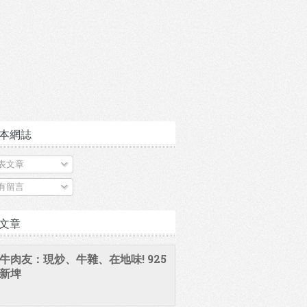
本網誌
表文章
有留言
文章
牛肉友：現炒、牛雜、在地味! 925
新埤