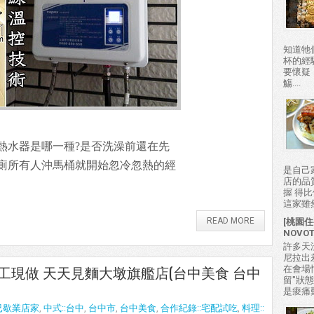
知道牠
杯的經
要懷疑
觴....
熱水器是哪一種?是否洗澡前還在先
廁所有人沖馬桶就開始忽冷忽熱的經
是自己
店的品
握 得
這家雖然
READ MORE
[桃園住
NOVO
許多天
尼拉出
點手工現做 天天見麵大墩旗艦店(台中美食 台中
在會場
留"狀
是痠痛難
已歇業店家
,
中式::台中
,
台中市
,
台中美食
,
合作紀錄::宅配試吃
,
料理::