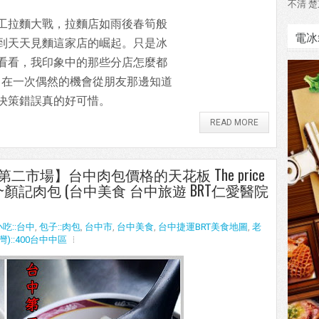
不清 楚
工拉麵大戰，拉麵店如雨後春筍般
電冰
到天天見麵這家店的崛起。只是冰
看看，我印象中的那些分店怎麼都
，在一次偶然的機會從朋友那邊知道
決策錯誤真的好可惜。
READ MORE
中第二市場】台中肉包價格的天花板 The price
meat buns.~顏記肉包 (台中美食 台中旅遊 BRT仁愛醫院
小吃::台中
,
包子::肉包
,
台中市
,
台中美食
,
台中捷運BRT美食地圖
,
老
)::400台中中區