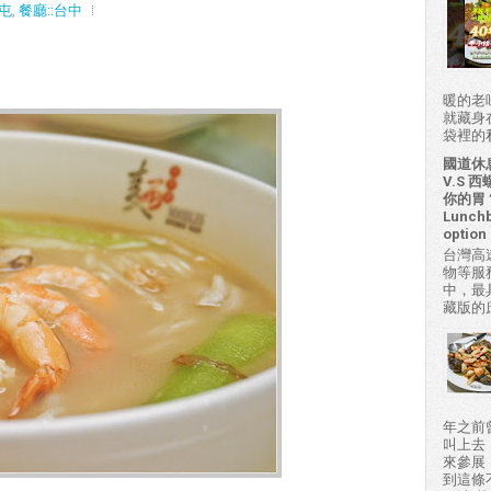
南屯
,
餐廳::台中
暖的老
就藏身
袋裡的私房
國道休
V.S
你的胃？H
Lunchb
option 
台灣高
物等服
中，最
藏版的
年之前
叫上去
來參展
到這條