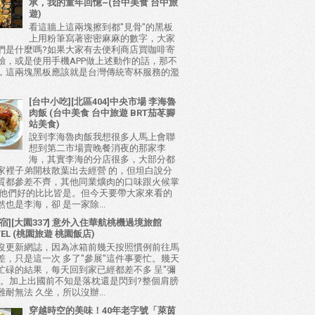
承，我的童年回憶~(台中美食 台中旅
遊)
看這牆上這兩塊擦到都"見骨"的黑板
上用粉筆寫著密密麻麻的數字，大家
們是什麼嗎?如果大家有去便利商店買咖啡寄
驗，或是使用手機APP做上述動作的話，那不
，這兩塊黑板應該就是台灣傳統寄杯服務的濫
[台中小吃][北區404]中央市場 李海魯
肉飯 (台中美食 台中旅遊 BRT茄苳腳
站美食)
說到李海魯肉飯我想很多人馬上會聯
想到第二市場賣晚餐消夜的那家李
海，其實李海的分店很多，大部分都
家裡子弟開枝散葉出去經營 的，但坦白說分
質都參差不齊，其他同業爌肉的口味跟火候掌
比他們好的比比皆是。但今天要帶大家來看的
也是李海，卻 是一家除...
宿][大園337] 意外入住華航桃機過境旅館
TEL (桃園旅遊 桃園飯店)
沒更新網誌，因為冰箱前幾天按照慣例前往馬
差，只是這一次 多了"參展"這件事要忙。幾天
忙碌的結果，每天回到家已經都差不多 呈"彌
態。加上出國前不知是落枕還是閃到?整個肩膀
耐無法 久坐，所以沒辦...
穿越時空的美味！40年老字號「萊茵