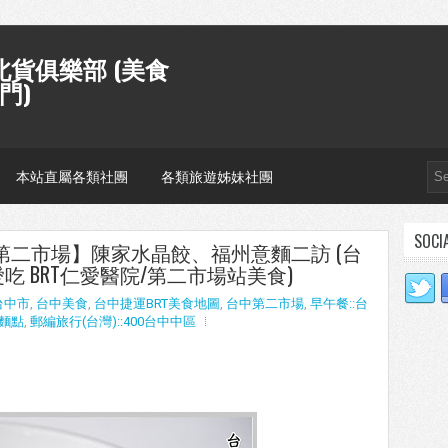
貨俱樂部 (美食
門)
本站直屬各類社團
各類旅遊姊妹社團
SOCI
台中第二市場】陳家水晶餃、福州意麵二訪 (台
吃 BRT仁愛醫院/第二市場站美食)
台中市
,
台中美食
,
台中捷運BRT美食地圖
,
台中第二市場
,
早午餐::台
:麵點
,
郵編旅行(台灣)::400台中中區