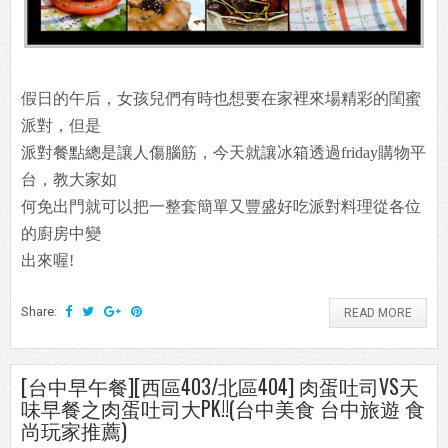
假日的午后，女孩兒們有時也想要在家裡來場精彩的閨蜜
派對，但是
派對餐點總是讓人傷腦筋，今天就讓冰箱透過friday購物平
台，教大家如
何免出門就可以把一整套簡單又豐盛好吃派對料理從各位
的廚房中變
出來喔!
Share:
READ MORE
[台中早午餐][西區403/北區404] 肉蛋吐司VS天
味早餐之肉蛋吐司大PK!!(台中美食 台中旅遊 食
尚玩家推薦)