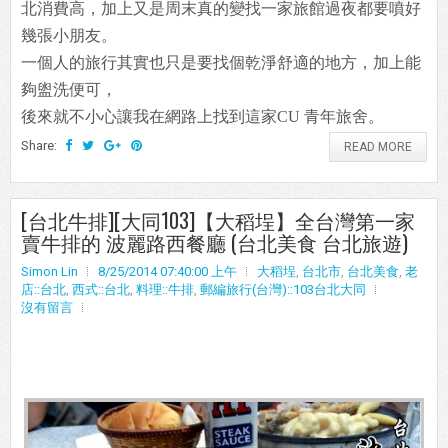
北消費高，加上又是周末真的變找一家旅館過夜都要噴好
幾張小朋友。
一個人的旅行其實也只是要找個乾淨舒適的地方，加上能
夠盥洗便可，
後來就不小心讓我在網路上找到這家CU 青年旅舍。
Share:
READ MORE
[台北牛排][大同103]【大稻埕】全台灣第一家
賣牛排的 波麗路西餐廳 (台北美食 台北旅遊)
Simon Lin
8/25/2014 07:40:00 上午
大稻埕
,
台北市
,
台北美食
,
老
店::台北
,
西式::台北
,
料理::牛排
,
郵編旅行(台灣)::103台北大同
沒有留言