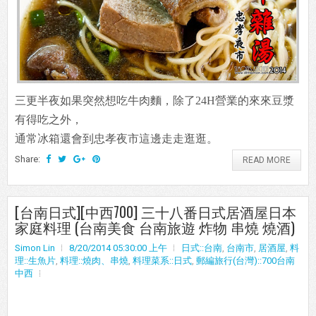
三更半夜如果突然想吃牛肉麵，除了24H營業的來來豆漿
有得吃之外，
通常冰箱還會到忠孝夜市這邊走走逛逛。
Share:
READ MORE
[台南日式][中西700] 三十八番日式居酒屋日本
家庭料理 (台南美食 台南旅遊 炸物 串燒 燒酒)
Simon Lin
8/20/2014 05:30:00 上午
日式::台南
,
台南市
,
居酒屋
,
料
理::生魚片
,
料理::燒肉、串燒
,
料理菜系::日式
,
郵編旅行(台灣)::700台南
中西