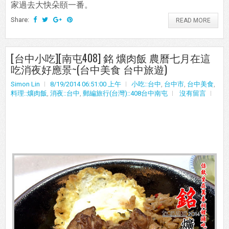
家過去大快朵頤一番。
Share:
READ MORE
[台中小吃][南屯408] 銘 爌肉飯 農曆七月在這
吃消夜好應景~(台中美食 台中旅遊)
Simon Lin
8/19/2014 06:51:00 上午
小吃::台中
,
台中市
,
台中美食
,
料理::爌肉飯
,
消夜::台中
,
郵編旅行(台灣)::408台中南屯
沒有留言