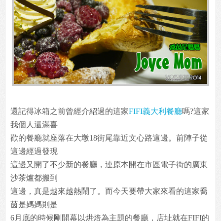
還記得冰箱之前曾經介紹過的這家
FIFI義大利餐廳
嗎?這家
我個人還滿喜
歡的餐廳就座落在大墩18街尾靠近文心路這邊。前陣子從
這邊經過發現
這邊又開了不少新的餐廳，連原本開在市區電子街的廣東
沙茶爐都搬到
這邊，真是越來越熱鬧了。而今天要帶大家來看的這家喬
茵是媽媽則是
6月底的時候剛開幕以烘焙為主題的餐廳，店址就在FIFI的