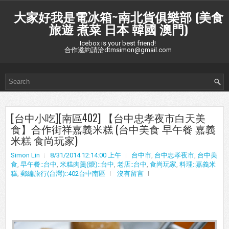
大家好我是電冰箱~南北貨俱樂部 (美食
旅遊 煮菜 日本 韓國 澳門)
Icebox is your best friend!
合作邀約請洽dtmsimon@gmail.com
[台中小吃][南區402] 【台中忠孝夜市白天美
食】合作街祥嘉義米糕 (台中美食 早午餐 嘉義
米糕 食尚玩家)
Simon Lin
8/31/2014 12:14:00 上午
台中市
,
台中忠孝夜市
,
台中美
食
,
早午餐::台中
,
米糕肉羹(焿)::台中
,
老店::台中
,
食尚玩家
,
料理::嘉義米
糕
,
郵編旅行(台灣)::402台中南區
沒有留言