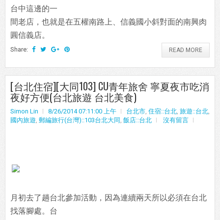
台中這邊的一
間老店，也就是在五權南路上、信義國小斜對面的南興肉
圓信義店。
Share:
READ MORE
[台北住宿][大同103] CU青年旅舍 寧夏夜市吃消
夜好方便(台北旅遊 台北美食)
Simon Lin
8/26/2014 07:11:00 上午
台北市
,
住宿::台北
,
旅遊::台北
,
國內旅遊
,
郵編旅行(台灣)::103台北大同
,
飯店::台北
沒有留言
月初去了趟台北參加活動，因為連續兩天所以必須在台北
找落腳處。台