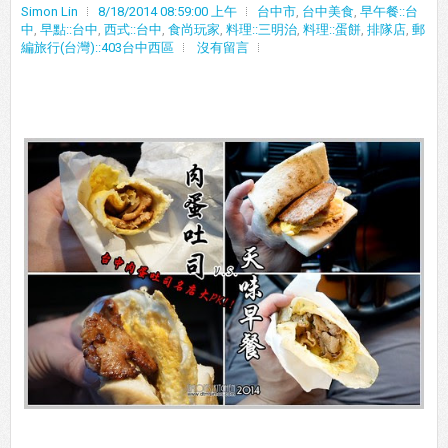
Simon Lin
8/18/2014 08:59:00 上午
台中市
,
台中美食
,
早午餐::台
中
,
早點::台中
,
西式::台中
,
食尚玩家
,
料理::三明治
,
料理::蛋餅
,
排隊店
,
郵
編旅行(台灣)::403台中西區
沒有留言