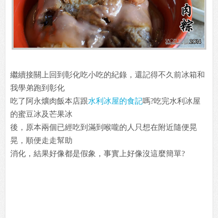
繼續接關上回到彰化吃小吃的紀錄，還記得不久前冰箱和
我學弟跑到彰化
吃了阿永爌肉飯本店跟
水利冰屋的食記
嗎?吃完水利冰屋
的蜜豆冰及芒果冰
後，原本兩個已經吃到滿到喉嚨的人只想在附近隨便晃
晃，順便走走幫助
消化，結果好像都是假象，事實上好像沒這麼簡單?