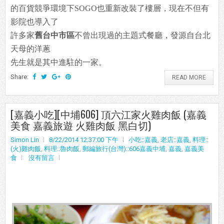
的百貨競爭環境下SOGO也重新改裝了樓層，現在不但有
影院也導入了
許多家
舊台中市區
不曾出現過的主題式餐廳，發源自台北
天母的洋蔥
先生就是其中進駐的一家。
Share:
READ MORE
[嘉義小吃][中埔606] 頂六江家火雞肉飯 (嘉義
美食 嘉義旅遊 火雞肉飯 黑白切)
Simon Lin
8/22/2014 12:37:00 下午
小吃::嘉義
,
老店::嘉義
,
料理::
(火)雞肉飯
,
料理::魯肉飯
,
郵編旅行(台灣)::606嘉義中埔
,
嘉義
,
嘉義美
食
沒有留言