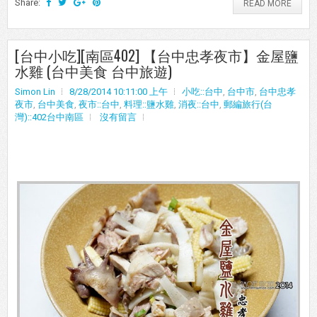
Share:
READ MORE
[台中小吃][南區402] 【台中忠孝夜市】金屋鹽
水雞 (台中美食 台中旅遊)
Simon Lin
8/28/2014 10:11:00 上午
小吃::台中
,
台中市
,
台中忠孝
夜市
,
台中美食
,
夜市::台中
,
料理::鹽水雞
,
消夜::台中
,
郵編旅行(台
灣)::402台中南區
沒有留言