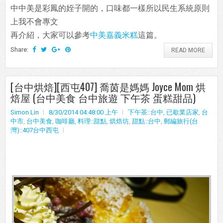
中中美是彩鳳的姪子開的，口味都一樣所以民生系統原則
上我不會專文
再介紹，大家可以參考
中美嘉義米糕
這篇。
Share:
READ MORE
[台中烘焙][西屯407] 喬茵是媽媽 Joyce Mom 烘
焙屋 (台中美食 台中旅遊 下午茶 蛋糕甜品)
Simon Lin
8/30/2014 04:48:00 上午
下午茶::台中
,
已歇業店家
,
台
中市
,
台中美食
,
咖啡廳
,
料理::甜點
,
烘焙坊
,
甜點::台中
,
郵編旅行(台
灣)::407台中西屯