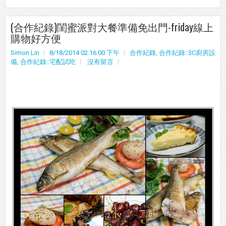
(合作紀錄)閨蜜派對大餐準備免出門-friday線上
購物好方便
Simon Lin
8/18/2014 02:16:00 下午
合作紀錄
,
合作紀錄::3C廚房設
備
,
合作紀錄::宅配試吃
沒有留言