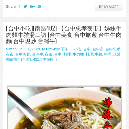
Share:
READ MORE
[台中小吃][南區402] 【台中忠孝夜市】姊妹牛
肉麵牛雜湯二訪 (台中美食 台中旅遊 台中牛肉
麵 台中現炒 台灣牛)
Simon Lin
8/21/2014 02:54:00 下午
小吃::台中
,
台中市
,
台中忠孝
夜市
,
台中美食
,
台灣牛
,
夜市::台中
,
料理::牛肉麵
,
料理::牛雜
,
料理::現炒
,
郵編旅行(台灣)::402台中南區