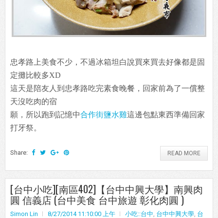
忠孝路上美食不少，不過冰箱坦白說買來買去好像都是固
定攤比較多XD
這天是陪友人到忠孝路吃完素食晚餐，回家前為了一償整
天沒吃肉的宿
願，所以跑到記憶中
合作街鹽水雞
這邊包點東西準備回家
打牙祭。
Share:
READ MORE
[台中小吃][南區402]【台中中興大學】南興肉
圓 信義店 (台中美食 台中旅遊 彰化肉圓 )
Simon Lin
8/27/2014 11:10:00 上午
小吃::台中
,
台中中興大學
,
台