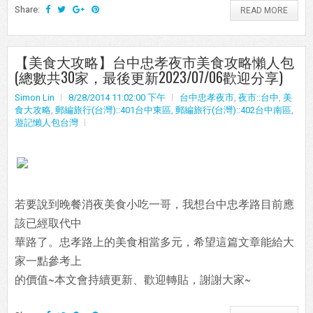
Share:
READ MORE
【美食大攻略】台中忠孝夜市美食攻略懶人包
(總數共30家，最後更新2023/07/06歡迎分享)
Simon Lin
8/28/2014 11:02:00 下午
台中忠孝夜市
,
夜市::台中
,
美
食大攻略
,
郵編旅行(台灣)::401台中東區
,
郵編旅行(台灣)::402台中南區
,
遊記懶人包台灣
若要說到晚餐消夜美食小吃一哥，我想台中忠孝路目前應
該已經取代中
華路了。忠孝路上的美食相當多元，希望這篇文章能給大
家一點參考上
的價值~本文會持續更新、歡迎轉貼，謝謝大家~