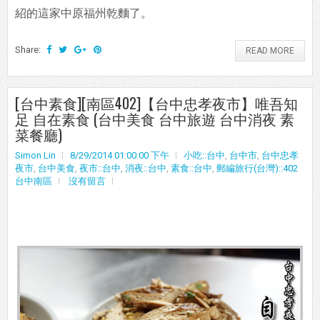
紹的這家中原福州乾麵了。
Share:
READ MORE
[台中素食][南區402]【台中忠孝夜市】唯吾知
足 自在素食 (台中美食 台中旅遊 台中消夜 素
菜餐廳)
Simon Lin
8/29/2014 01:00:00 下午
小吃::台中
,
台中市
,
台中忠孝
夜市
,
台中美食
,
夜市::台中
,
消夜::台中
,
素食::台中
,
郵編旅行(台灣)::402
台中南區
沒有留言