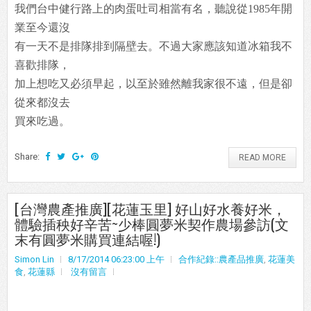
我們台中健行路上的肉蛋吐司相當有名，聽說從1985年開
業至今還沒
有一天不是排隊排到隔壁去。不過大家應該知道冰箱我不
喜歡排隊，
加上想吃又必須早起，以至於雖然離我家很不遠，但是卻
從來都沒去
買來吃過。
Share:
READ MORE
[台灣農產推廣][花蓮玉里] 好山好水養好米，
體驗插秧好辛苦~少棒圓夢米契作農場參訪(文
末有圓夢米購買連結喔!)
Simon Lin
8/17/2014 06:23:00 上午
合作紀錄::農產品推廣
,
花蓮美
食
,
花蓮縣
沒有留言