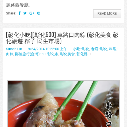
麗路西餐廳。
Share:
READ MORE
[彰化小吃][彰化500] 車路口肉粽 (彰化美食 彰
化旅遊 粽子 民生市場)
Simon Lin
8/24/2014 10:22:00 上午
小吃::彰化
,
老店::彰化
,
料理::
肉粽
,
郵編旅行(台灣)::500彰化市
,
彰化美食
,
彰化縣