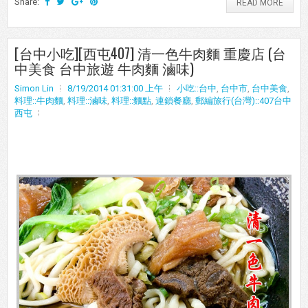
Share:
READ MORE
[台中小吃][西屯407] 清一色牛肉麵 重慶店 (台
中美食 台中旅遊 牛肉麵 滷味)
Simon Lin
8/19/2014 01:31:00 上午
小吃::台中
,
台中市
,
台中美食
,
料理::牛肉麵
,
料理::滷味
,
料理::麵點
,
連鎖餐廳
,
郵編旅行(台灣)::407台中
西屯