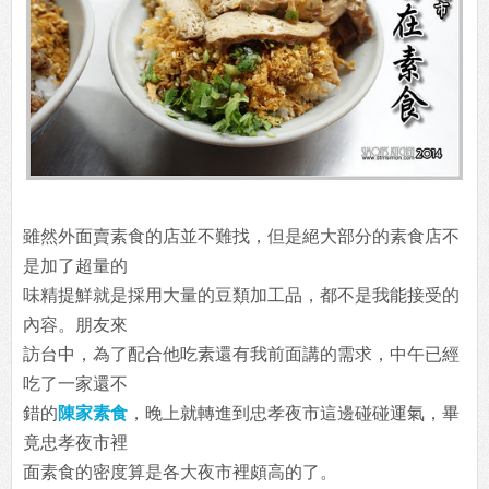
雖然外面賣素食的店並不難找，但是絕大部分的素食店不
是加了超量的
味精提鮮就是採用大量的豆類加工品，都不是我能接受的
內容。朋友來
訪台中，為了配合他吃素還有我前面講的需求，中午已經
吃了一家還不
錯的
陳家素食
，晚上就轉進到忠孝夜市這邊碰碰運氣，畢
竟忠孝夜市裡
面素食的密度算是各大夜市裡頗高的了。