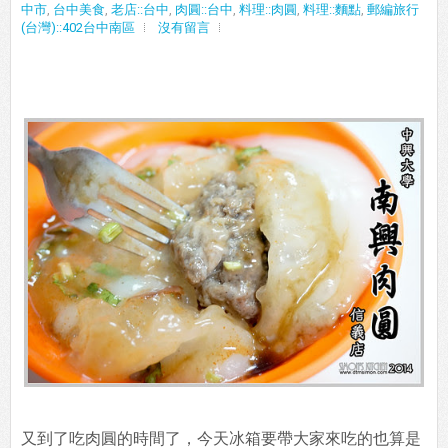
中市
,
台中美食
,
老店::台中
,
肉圓::台中
,
料理::肉圓
,
料理::麵點
,
郵編旅行
(台灣)::402台中南區
沒有留言
又到了吃肉圓的時間了，今天冰箱要帶大家來吃的也算是