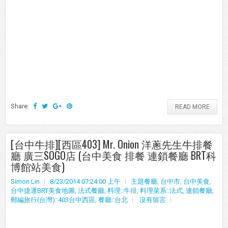
Share:
READ MORE
[台中牛排][西區403] Mr. Onion 洋蔥先生牛排餐
廳 廣三SOGO店 (台中美食 排餐 連鎖餐廳 BRT科
博館站美食)
Simon Lin
8/23/2014 07:24:00 上午
主題餐廳
,
台中市
,
台中美食
,
台中捷運BRT美食地圖
,
法式餐廳
,
料理::牛排
,
料理菜系::法式
,
連鎖餐廳
,
郵編旅行(台灣)::403台中西區
,
餐廳::台北
沒有留言