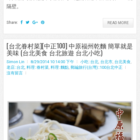
隔壁。
Share:
READ MORE
[台北眷村菜][中正100] 中原福州乾麵 簡單就是
美味 (台北美食 台北旅遊 台北小吃)
Simon Lin
8/29/2014 10:14:00 下午
小吃::台北
,
台北市
,
台北美食
,
老店::台北
,
料理::眷村菜
,
料理::麵點
,
郵編旅行(台灣)::100台北中正
沒有留言