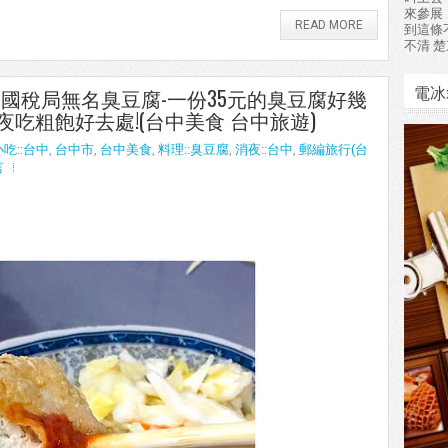
來參展
READ MORE
到這條
不清 楚
電冰
2] 國稅局無名臭豆腐-一份35元的臭豆腐好幾
吃粗飽好去處!(台中美食 台中旅遊)
小吃::台中
,
台中市
,
台中美食
,
料理::臭豆腐
,
消夜::台中
,
郵編旅行(台
言