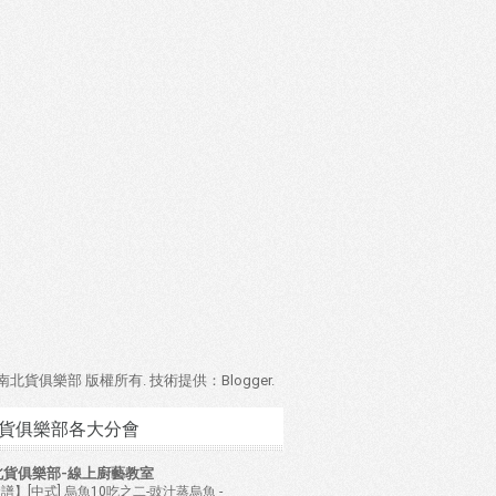
4 南北貨俱樂部 版權所有. 技術提供：
Blogger
.
貨俱樂部各大分會
北貨俱樂部-線上廚藝教室
譜】[中式] 烏魚10吃之二-豉汁蒸烏魚
-