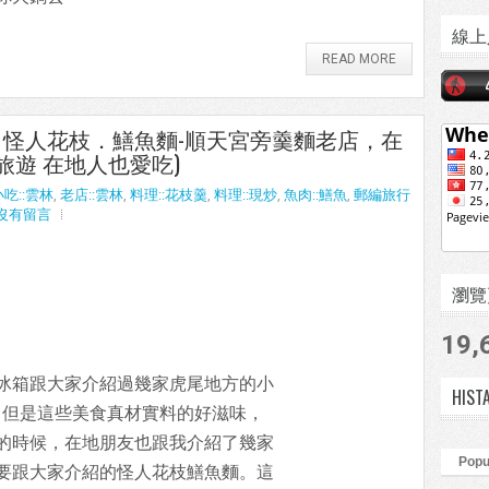
線上
READ MORE
33] 怪人花枝．鱔魚麵-順天宮旁羹麵老店，在
林旅遊 在地人也愛吃)
小吃::雲林
,
老店::雲林
,
料理::花枝羹
,
料理::現炒
,
魚肉::鱔魚
,
郵編旅行
沒有留言
瀏覽頁數
19,
冰箱跟大家介紹過幾家虎尾地方的小
HIST
，但是這些美食真材實料的好滋味，
的時候，在地朋友也跟我介紹了幾家
Popu
要跟大家介紹的怪人花枝鱔魚麵。這