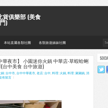
貨俱樂部 (美食
門)
本站直屬各類社團
各類旅遊姊妹社團
SOCI
台中中華夜市】 小園迷你火鍋 中華店-草蝦蛤蜊
(台中美食 台中旅遊)
火鍋::台中市
,
台中中華夜市
,
老店::台中
,
料理::火鍋
,
料理::涮涮鍋
,
消
沒有留言