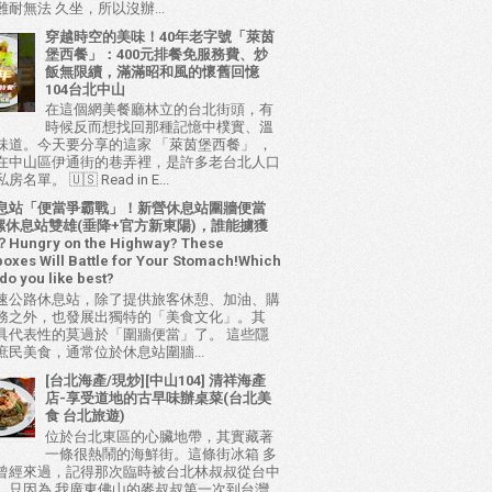
耐無法 久坐，所以沒辦...
穿越時空的美味！40年老字號「萊茵
堡西餐」：400元排餐免服務費、炒
飯無限續，滿滿昭和風的懷舊回憶
104台北中山
在這個網美餐廳林立的台北街頭，有
時候反而想找回那種記憶中樸實、溫
味道。今天要分享的這家 「萊茵堡西餐」 ，
在中山區伊通街的巷弄裡，是許多老台北人口
名單。 🇺🇸 Read in E...
息站「便當爭霸戰」！新營休息站圍牆便當
 西螺休息站雙雄(垂降+官方新東陽)，誰能擄獲
ungry on the Highway? These
oxes Will Battle for Your Stomach!Which
do you like best?
速公路休息站，除了提供旅客休憩、加油、購
務之外，也發展出獨特的「美食文化」。其
具代表性的莫過於「圍牆便當」了。 這些隱
庶民美食，通常位於休息站圍牆...
[台北海產/現炒][中山104] 清祥海產
店-享受道地的古早味辦桌菜(台北美
食 台北旅遊)
位於台北東區的心臟地帶，其實藏著
一條很熱鬧的海鮮街。這條街冰箱 多
曾經來過，記得那次臨時被台北林叔叔從台中
，只因為 我廣東佛山的麥叔叔第一次到台灣