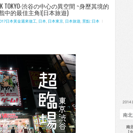
ARK TOKYO-渋谷の中心の異空間 ~身歷其境的
中的最佳主角!(日本旅遊)
2017日本黃金週來做工
,
日本
,
日本東京
,
日本旅遊
,
景點::日本
201
南北
南
【食