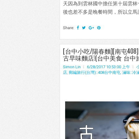
天因為到雲林國中擔任第十屆雲林
後也差不多是晚餐時間，所以立馬
Share:
[台中小吃/陽春麵][南屯4
古早味麵店!(台中美食 台中
Simon Lin
6/28/2017 10:53:00 上午
店
,
郵編旅行(台灣)::408台中南屯
,
滷味::冷