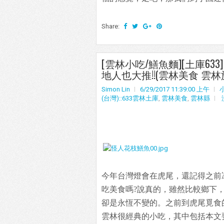
Share:
[雲林小吃/鱔魚麵][土庫6
地人也大推!!(雲林美食 雲
Simon Lin
6/29/2017 11:39:00 上午
(台灣)::633雲林土庫
,
雲林美食
,
雲林縣
今年台灣燈會在虎尾，還記得之前
吃美食嗎?說真的，雖然比較鄉下
卻是永恆不變的。之前到虎尾覓食
雲林很經典的小吃，其中包括本文