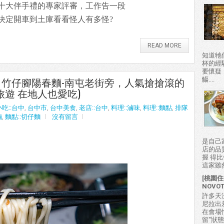
十大伴手禮的專家評審，工作告一段
決定開車到土庫看看怪人有多怪?
READ MORE
知道牠
杯的經
要懷疑
08] 竹仔腳陽春麵-南屯老街旁，人氣搶搶滾的
觴....
旅遊 在地人也愛吃)
小吃::台中
,
台中市
,
台中美食
,
老店::台中
,
料理::滷味
,
料理::麵點
,
排隊
滷
,
麵點::切仔麵
沒有留言
是自己
店的品
握 得
這家雖然
[桃園住
NOVO
許多天
尼拉出
在會場
留"狀