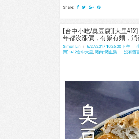
Share:
[台中小吃/臭豆腐][大里41
年都沒漲價，有飯有麵，消夜
Simon Lin
6/27/2017 10:26:00 下午
灣)::412台中大里
,
豬肉::豬血湯
沒有留