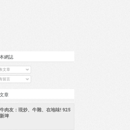
本網誌
表文章
有留言
文章
牛肉友：現炒、牛雜、在地味! 925
新埤