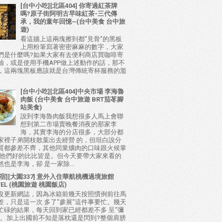
[台中小吃][北區404] 你寄過紅茶牌
嗎?原子街阿明古早味紅茶-三代傳
承，我的童年回憶~(台中美食 台中旅
遊)
看這牆上這兩塊擦到都"見骨"的黑板
上用粉筆寫著密密麻麻的數字，大家
們是什麼嗎?如果大家有去便利商店買咖啡寄
驗，或是使用手機APP做上述動作的話，那不
，這兩塊黑板應該就是台灣傳統寄杯服務的濫
[台中小吃][北區404]中央市場 李海魯
肉飯 (台中美食 台中旅遊 BRT茄苳腳
站美食)
說到李海魯肉飯我想很多人馬上會聯
想到第二市場賣晚餐消夜的那家李
海，其實李海的分店很多，大部分都
家裡子弟開枝散葉出去經營 的，但坦白說分
質都參差不齊，其他同業爌肉的口味跟火候掌
比他們好的比比皆是。但今天要帶大家來看的
也是李海，卻 是一家除...
宿][大園337] 意外入住華航桃機過境旅館
TEL (桃園旅遊 桃園飯店)
沒更新網誌，因為冰箱前幾天按照慣例前往馬
差，只是這一次 多了"參展"這件事要忙。幾天
忙碌的結果，每天回到家已經都差不多 呈"彌
態。加上出國前不知是落枕還是閃到?整個肩膀