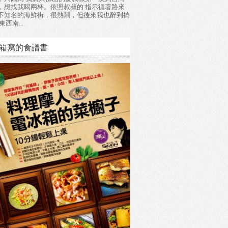
，想找我喝兩杯。依照叔叔的 指示循著路來
不知名的海鮮街，很熱鬧，但後來我也醉到搞
東西南...
箱寫的食譜書