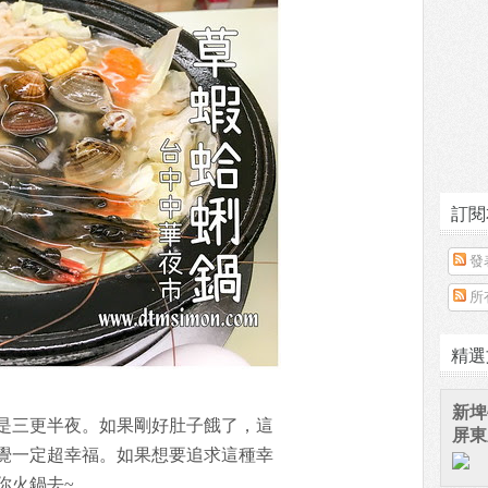
訂閱
發
所
精選
新埤
是三更半夜。如果剛好肚子餓了，這
屏東
覺一定超幸福。如果想要追求這種幸
你火鍋去~