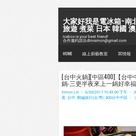
大家好我是電冰箱~南北
旅遊 煮菜 日本 韓國 澳
Icebox is your best friend!
合作邀約請洽dtmsimon@gmail.com
HOME
線上廚藝教室
3C情報
懶人包台灣
[台中火鍋][中區400]【
鍋-三更半夜來上一鍋好幸福!
Simon Lin
6/30/2017 10:43:00 下午
夜::台中
,
郵編旅行(台灣)::400台中中區