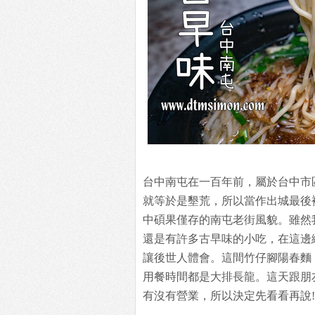
台中南屯在一百年前，屬於台中市
就等於是墾荒，所以當作出城最後
中碩果僅存的南屯老街風貌。雖然
還是有許多古早味的小吃，在這邊
讓後世人體會。這間竹仔腳陽春麵
用餐時間都是大排長龍。這天跟朋
有沒有營業，所以決定先看看再說!