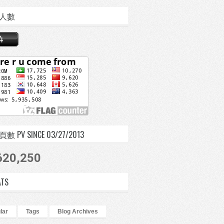
人數
 PV SINCE 03/27/2013
620,250
ATS
lar
Tags
Blog Archives