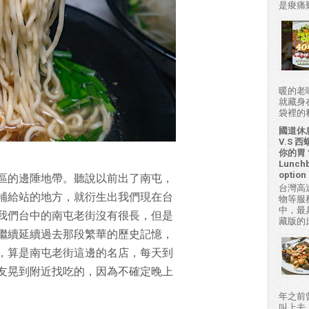
是痠痛難
暖的老
就藏身
袋裡的私房
國道休
V.S
你的胃？H
Lunchb
option 
區的邊陲地帶。聽說以前出了南屯，
台灣高
補給站的地方，就衍生出我們現在台
物等服
中，最
我們台中的南屯老街沒有很長，但是
藏版的
繼續延續過去那段繁華的歷史記憶，
，算是南屯老街這邊的名店，每天到
友晃到附近找吃的，因為不確定晚上
年之前
叫上去