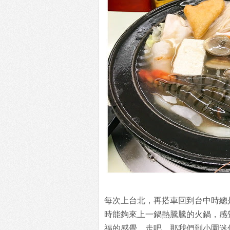
每次上台北，再搭車回到台中時總
時能夠來上一鍋熱騰騰的火鍋，感
福的感覺，走吧，那我們到小園迷