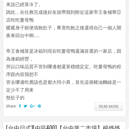
來說已經算冷了。
因此，在任務完成後好友就帶我到附近這家帝王食補華亞
店吃吃薑母鴨
暖暖身子順便填飽肚子，畢竟吃飽之後還得自己一個人開
夜車回台中咧.....
帝王食補算是冰箱到現在吃薑母鴨還滿首選的一家店，因
為連鎖經營，
所以口味品質不管到哪邊都還算穩穩定定。吃薑母鴨的程
序跟內容我想不
管去哪邊吃應該也是都大同小異，首先這個豬油麵線是一
定少不了用來
墊肚子的
Share:
READ MORE
[台中日式][中區400]【台中第二市場】楊媽媽