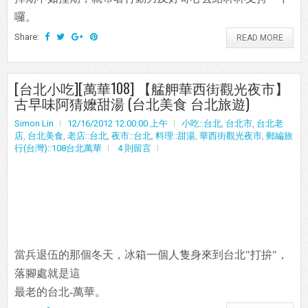
囉。
Share:
READ MORE
[台北小吃][萬華108] 【艋舺華西街觀光夜市】
古早味阿猜嬤甜湯 (台北美食 台北旅遊)
Simon Lin
12/16/2012 12:00:00 上午
小吃::台北
,
台北市
,
台北老
店
,
台北美食
,
老店::台北
,
夜市::台北
,
料理::甜湯
,
華西街觀光夜市
,
郵編旅
行(台灣)::108台北萬華
4 則留言
當兵退伍的那個冬天，冰箱一個人隻身來到台北"打拚"，
落腳處就是這
最老的台北-萬華。