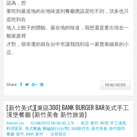
認為，想
要吃到最道地的在地味道到餐廳應該是吃不到，頂多也只
是吃到在
地人上館子的體驗。最在地的味道，我想還是要出現在一
般家庭裡
才對，很幸運的就在台中市讓我找到這一家賣泰緬菜的小
店。
Share:
READ MORE
[新竹美式][東區300] BANK BURGER BAR美式手工
漢堡餐廳 (新竹美食 新竹旅遊)
Simon Lin
12/08/2012 06:56:00 上午
老店::新竹
,
料理::手工漢堡
,
料理菜系:: 美式餐廳
,
郵編旅行(台灣)::300新竹市
,
新竹美食
,
新竹縣市
,
餐廳::新竹
,
BAR::新竹
沒有留言