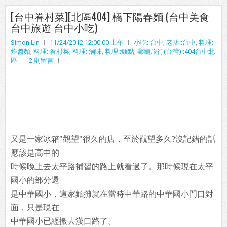
[台中眷村菜][北區404] 橋下陽春麵 (台中美食
台中旅遊 台中小吃)
Simon Lin
11/24/2012 12:00:00 上午
小吃::台中
,
老店::台中
,
料理::
炸醬麵
,
料理::眷村菜
,
料理::滷味
,
料理::麵點
,
郵編旅行(台灣)::404台中北
區
2 則留言
又是一家冰箱"觀望"很久的店，至於觀望多久?沒記錯的話
應該是高中的
時候晚上去太平路補習的路上就看過了。那時候現在太平
國小的部分還
是中華國小，這家麵攤就在當時中華路的中華國小門口對
面，只是現在
中華國小已經搬去漢口路了。