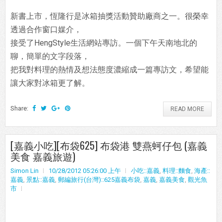
新書上市，恆隆行是冰箱抽獎活動贊助廠商之一。很榮幸
透過合作窗口媒介，
接受了HengStyle生活網站專訪。一個下午天南地北的
聊，簡單的文字段落，
把我對料理的熱情及想法態度濃縮成一篇專訪文，希望能
讓大家對冰箱更了解。
Share:
READ MORE
[嘉義小吃][布袋625] 布袋港 雙燕蚵仔包 (嘉義
美食 嘉義旅遊)
Simon Lin
10/28/2012 05:26:00 上午
小吃::嘉義
,
料理::麵食
,
海產::
嘉義
,
景點::嘉義
,
郵編旅行(台灣)::625嘉義布袋
,
嘉義
,
嘉義美食
,
觀光魚
市