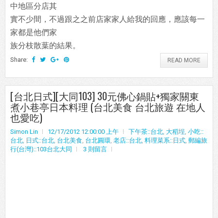
中地區分店其
實不少間，不過跟之之前店家家人給我的回應，應該每一
家都是他們家
族分枝散葉的結果。
Share:
READ MORE
[台北日式][大同103] 30元佛心鍋貼+獨家關東
煮小巷亭日本料理 (台北美食 台北旅遊 在地人
也愛吃)
Simon Lin
12/17/2012 12:00:00 上午
下午茶::台北
,
大稻埕
,
小吃::
台北
,
日式::台北
,
台北美食
,
台北圓環
,
老店::台北
,
料理菜系::日式
,
郵編旅
行(台灣)::103台北大同
3 則留言