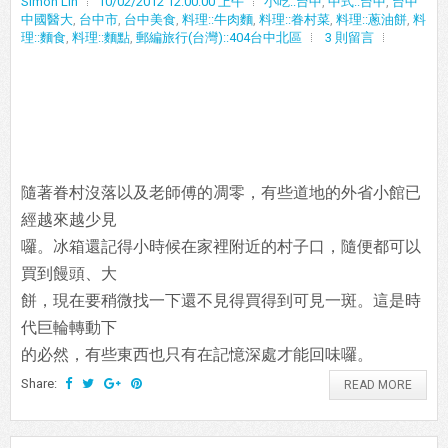
Simon Lin
10/02/2012 12:00:00 上午
小吃::台中
,
中式::台中
,
台中
中國醫大
,
台中市
,
台中美食
,
料理::牛肉麵
,
料理::眷村菜
,
料理::蔥油餅
,
料
理::麵食
,
料理::麵點
,
郵編旅行(台灣)::404台中北區
3 則留言
隨著眷村沒落以及老師傅的凋零，有些道地的外省小館已
經越來越少見
囉。冰箱還記得小時候在家裡附近的村子口，隨便都可以
買到饅頭、大
餅，現在要稍微找一下還不見得買得到可見一斑。這是時
代巨輪轉動下
的必然，有些東西也只有在記憶深處才能回味囉。
Share:
READ MORE