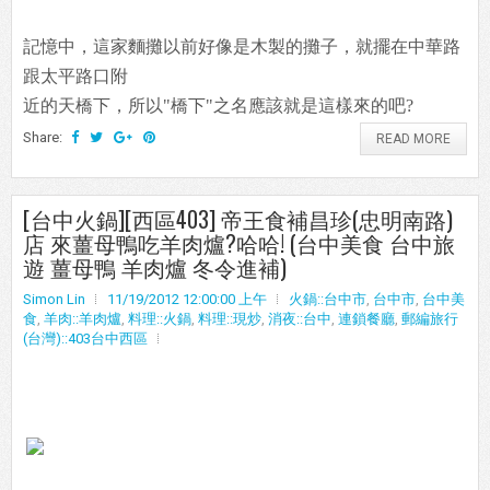
記憶中，這家麵攤以前好像是木製的攤子，就擺在中華路
跟太平路口附
近的天橋下，所以"橋下"之名應該就是這樣來的吧?
Share:
READ MORE
[台中火鍋][西區403] 帝王食補昌珍(忠明南路)
店 來薑母鴨吃羊肉爐?哈哈! (台中美食 台中旅
遊 薑母鴨 羊肉爐 冬令進補)
Simon Lin
11/19/2012 12:00:00 上午
火鍋::台中市
,
台中市
,
台中美
食
,
羊肉::羊肉爐
,
料理::火鍋
,
料理::現炒
,
消夜::台中
,
連鎖餐廳
,
郵編旅行
(台灣)::403台中西區