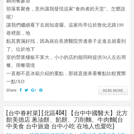
鍋用餐參加
部落客聚會，意外讓我發現這家"食肉者的天堂"。怎麼說
呢?
讓我們繼續看下去就知道囉。這家尚亭位於敦化北路199
巷裡面，地
點其實滿好找，因為就在長庚醫院旁邊巷子走進去就看到
了。位於地下
室的營業樓板不算大，小小的店約能同時提供50人左右用
餐。用餐環境
一直都不是冰箱介紹的重點，那就直接來看餐點比較實際
一點!XD
Share:
READ MORE
[台中眷村菜] [北區404] 【台中中國醫大】北方
館美德店 蔥油餅、餡餅、刀削麵、牛肉麵(台
中美食 台中旅遊 台中小吃 在地人也愛吃)