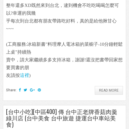
整年還多XD既然來到台北，逮到機會不吃吃喝喝怎麼可
以?幸運的我幾
乎每次到台北都有朋友帶路吃好料，真的是給他揪甘心
~~~
(工商服務:冰箱新書"料理摩人電冰箱的菜櫥子-10分鐘輕鬆
上桌"持續熱
賣中，請大家繼續多多支持冰箱，謝謝!還沒把書帶回家想
要買書的朋
友請按
這裡
)
Share:
READ MORE
[台中小吃][中區400] 傳 台中正老牌香菇肉羹
綠川店 (台中美食 台中旅遊 捷運台中車站美
食)