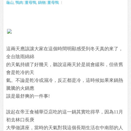
龜山
,
鴨肉::薑母鴨
,
鍋物::薑母鴨
這兩天應該讓大家在這個時間明顯感受到冬天真的來了，
全台陰雨綿綿
的天氣持續了好幾天，聽說這兩天於是就會緩和，但依舊
會是乾冷的天
氣。不論是乾冷或濕冷，反正都是冷，這時候如果來鍋熱
騰騰的火鍋應
該是最舒爽的一件事!
說起在帝王食補華亞店吃的這一鍋其實吃得早，因為11月
初去林口長庚
大學做講座，當時的天氣對我這個長期生活在中南部的人