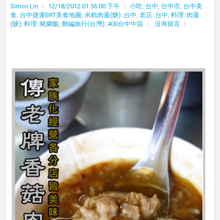
Simon Lin
12/18/2012 01:56:00 下午
小吃::台中
,
台中市
,
台中美
食
,
台中捷運BRT美食地圖
,
米糕肉羹(焿)::台中
,
老店::台中
,
料理::肉羹
(焿)
,
料理::豬腳飯
,
郵編旅行(台灣)::400台中中區
沒有留言