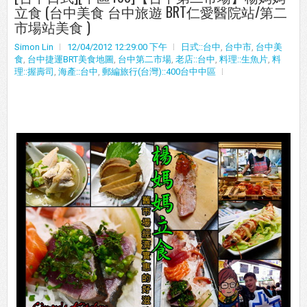
立食 (台中美食 台中旅遊 BRT仁愛醫院站/第二
市場站美食 )
Simon Lin
12/04/2012 12:29:00 下午
日式::台中
,
台中市
,
台中美
食
,
台中捷運BRT美食地圖
,
台中第二市場
,
老店::台中
,
料理::生魚片
,
料
理::握壽司
,
海產::台中
,
郵編旅行(台灣)::400台中中區