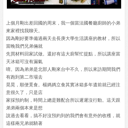
上個月剛出差回國的周末，我一個當法國餐廳廚師的小弟
來家裡找我聊天。
因為剛好要準備過兩天去長庚大學生活講座的教材，所以
當晚我們兄弟倆就
先買材料回家試做。還好有這大廚幫忙提點，所以講座當
天冰箱可沒有漏氣
唷。因為弟弟是北部人剛來台中不久，所以來訪期間我們
有跑到第二市場去
晃晃，順便覓食。楊媽媽立食其實冰箱多年遺前就已經注
意很久了，只是店
家採預約制，時間上總是難配合所以遲遲沒行動。這天跟
弟弟兩個本來是想
說過去看看，搞不好沒預約到的我們會有意外的收穫，就
這樣兩兄弟就騎著