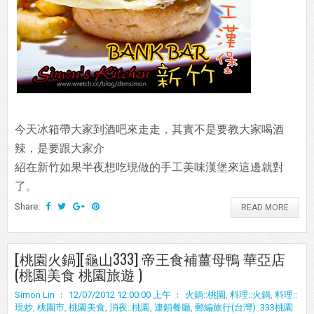
今天冰箱帶大家到酒吧來走走，其實不是要教大家喝酒
辣，是要跟大家介
紹在新竹如果半夜想吃現做的手工美味漢堡來這邊就對
了。
Share:
READ MORE
[桃園火鍋][龜山333] 帝王食補薑母鴨 華亞店
(桃園美食 桃園旅遊 )
Simon Lin
12/07/2012 12:00:00 上午
火鍋::桃園
,
料理::火鍋
,
料理::
現炒
,
桃園市
,
桃園美食
,
消夜::桃園
,
連鎖餐廳
,
郵編旅行(台灣)::333桃園