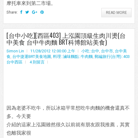
摩托車來到第二市場。
Share:
READ MORE
[台中小吃][西區403] 上泓園頂級生肉川燙(台
中美食 台中牛肉麵 BRT科博館站美食)
Simon Lin
11/28/2012 12:00:00 上午
小吃::台中
,
台中市
,
台中美
食
,
台中捷運BRT美食地圖
,
料理::滷味麵點::牛肉麵
,
郵編旅行(台灣)::403
台中西區
4 則留言
因為老婆不吃牛，所以冰箱平常想吃牛肉麵的機會還真不
多。今天要
介紹的這家上泓園雖然很久以前就有朋友跟我推薦，其實
也離我家很