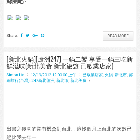
絲團吧~
Share:
READ MORE
[新北火鍋][蘆洲247] 一鍋二饗 享受一鍋三吃新
鮮滋味(新北美食 新北旅遊 已歇業店家)
Simon Lin
12/19/2012 12:00:00 上午
已歇業店家
,
火鍋::新北市
,
郵
編旅行(台灣)::247新北蘆洲
,
新北市
,
新北美食
出書之後真的常有機會到台北，這幾個月上台北的次數已
經比我去年一