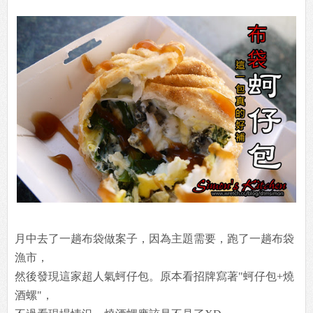
月中去了一趟布袋做案子，因為主題需要，跑了一趟布袋
漁市，
然後發現這家超人氣蚵仔包。原本看招牌寫著"蚵仔包+燒
酒螺"，