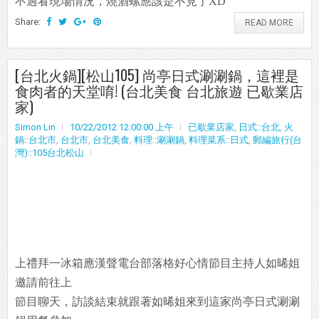
不過看現場情況，燒酒螺應該是不見了XD
Share:
READ MORE
[台北火鍋][松山105] 尚亭日式涮涮鍋，這裡是
食肉者的天堂唷! (台北美食 台北旅遊 已歇業店
家)
Simon Lin
10/22/2012 12:00:00 上午
已歇業店家
,
日式::台北
,
火
鍋::台北市
,
台北市
,
台北美食
,
料理::涮涮鍋
,
料理菜系::日式
,
郵編旅行(台
灣)::105台北松山
上禮拜一冰箱應漢聲電台部落格好心情節目主持人如晞姐
邀請前往上
節目聊天，訪談結束就跟著如晞姐來到這家尚亭日式涮涮