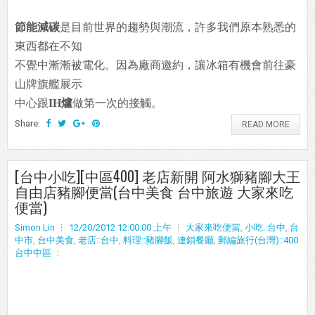
節能減碳
是目前世界的趨勢與潮流，許多我們原本熟悉的
東西都在不知
不覺中漸漸被電化。因為廠商邀約，讓冰箱有機會前往豪
山牌旗艦展示
中心跟
IH爐
做第一次的接觸。
Share:
READ MORE
[台中小吃][中區400] 老店新開 阿水獅豬腳大王
自由店豬腳便當(台中美食 台中旅遊 大家來吃
便當)
Simon Lin
12/20/2012 12:00:00 上午
大家來吃便當
,
小吃::台中
,
台
中市
,
台中美食
,
老店::台中
,
料理::豬腳飯
,
連鎖餐廳
,
郵編旅行(台灣)::400
台中中區