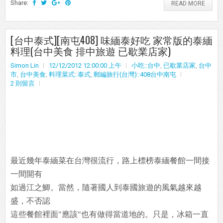
Share:
READ MORE
[台中泰式][南屯408] 味緬泰好吃 家常版的泰緬
料理(台中美食 排中旅遊 已歇業店家)
Simon Lin
12/12/2012 12:00:00 上午
小吃::台中
,
已歇業店家
,
台中
市
,
台中美食
,
料理菜式::泰式
,
郵編旅行(台灣)::408台中南屯
2 則留言
最近幾年泰緬菜在台灣很流行，路上標榜泰緬餐館一間接
一間開有
如過江之鯽。當然，隨著國人到泰國旅遊的風氣越來越
盛，不否認
這些餐館裡面"應該"也有做得當道地的。只是，冰箱一直