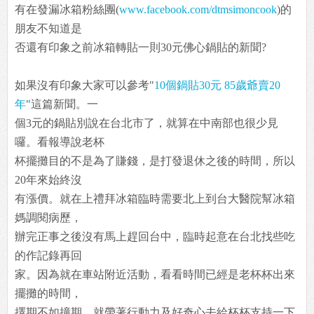
有在發漏冰箱粉絲團(
www.facebook.com/dtmsimoncook
)的
朋友不知道是
否還有印象之前冰箱轉貼一則30元佛心鍋貼的新聞?
如果沒有印象大家可以參考"
10個鍋貼30元 85歲爺賣20
年
"這篇新聞。一
個3元的鍋貼別說在台北市了，就算在中南部也很少見
囉。看報導說老杯
杯擺攤目的不是為了賺錢，是打發退休之後的時間，所以
20年來始終沒
有漲價。就在上禮拜冰箱臨時需要北上到台大醫院幫冰箱
媽調閱病歷，
辦完正事之後沒有馬上趕回台中，臨時起意在台北找些吃
的作記錄再回
家。因為就在車站附近活動，看看時間已經是老杯杯出來
擺攤的時間，
擇期不如撞期，就帶著行動力及好奇心去給杯杯支持一下