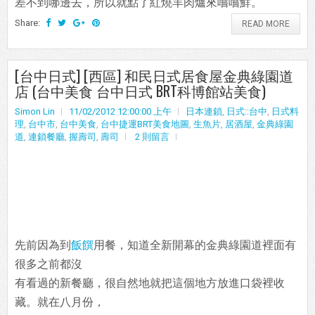
差不到哪邊去，所以就點了紅燒羊肉爐來嚐嚐鮮。
Share:
READ MORE
[台中日式] [西區] 和民日式居食屋金典綠園道
店 (台中美食 台中日式 BRT科博館站美食)
Simon Lin
11/02/2012 12:00:00 上午
日本連鎖
,
日式::台中
,
日式料
理
,
台中市
,
台中美食
,
台中捷運BRT美食地圖
,
生魚片
,
居酒屋
,
金典綠園
道
,
連鎖餐廳
,
握壽司
,
壽司
2 則留言
先前因為到
飯饌
用餐，知道全新開幕的金典綠園道裡面有
很多之前都沒
有看過的新餐廳，很自然地就把這個地方放進口袋裡收
藏。就在八月份，