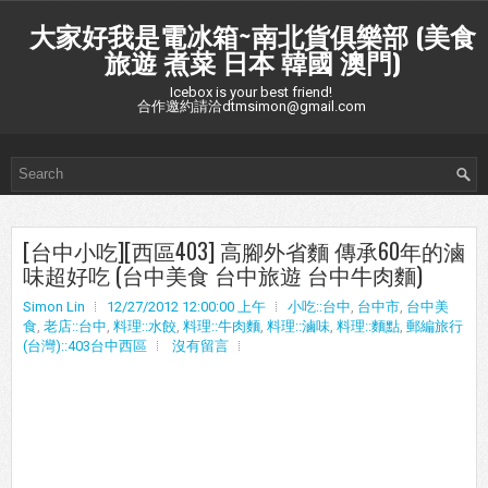
大家好我是電冰箱~南北貨俱樂部 (美食
旅遊 煮菜 日本 韓國 澳門)
Icebox is your best friend!
合作邀約請洽dtmsimon@gmail.com
[台中小吃][西區403] 高腳外省麵 傳承60年的滷
味超好吃 (台中美食 台中旅遊 台中牛肉麵)
Simon Lin
12/27/2012 12:00:00 上午
小吃::台中
,
台中市
,
台中美
食
,
老店::台中
,
料理::水餃
,
料理::牛肉麵
,
料理::滷味
,
料理::麵點
,
郵編旅行
(台灣)::403台中西區
沒有留言