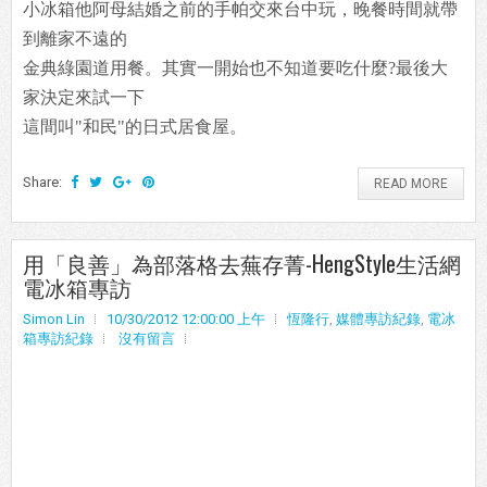
小冰箱他阿母結婚之前的手帕交來台中玩，晚餐時間就帶
到離家不遠的
金典綠園道用餐。其實一開始也不知道要吃什麼?最後大
家決定來試一下
這間叫"和民"的日式居食屋。
Share:
READ MORE
用「良善」為部落格去蕪存菁-HengStyle生活網
電冰箱專訪
Simon Lin
10/30/2012 12:00:00 上午
恆隆行
,
媒體專訪紀錄
,
電冰
箱專訪紀錄
沒有留言