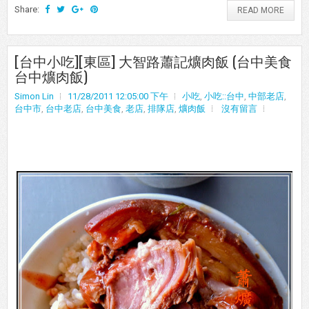
Share:
READ MORE
[台中小吃][東區] 大智路蕭記爌肉飯 (台中美食
台中爌肉飯)
Simon Lin
11/28/2011 12:05:00 下午
小吃
,
小吃::台中
,
中部老店
,
台中市
,
台中老店
,
台中美食
,
老店
,
排隊店
,
爌肉飯
沒有留言