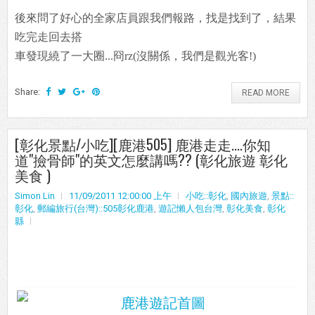
後來問了好心的全家店員跟我們報路，找是找到了，結果
吃完走回去搭
車發現繞了一大圈...冏rz(沒關係，我們是觀光客!)
Share:
READ MORE
[彰化景點/小吃][鹿港505] 鹿港走走....你知
道"撿骨師"的英文怎麼講嗎?? (彰化旅遊 彰化
美食 )
Simon Lin
11/09/2011 12:00:00 上午
小吃::彰化
,
國內旅遊
,
景點::
彰化
,
郵編旅行(台灣)::505彰化鹿港
,
遊記懶人包台灣
,
彰化美食
,
彰化
縣