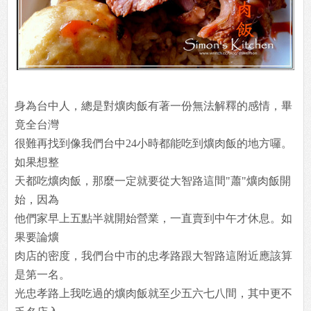
身為台中人，總是對爌肉飯有著一份無法解釋的感情，畢
竟全台灣
很難再找到像我們台中24小時都能吃到爌肉飯的地方囉。
如果想整
天都吃爌肉飯，那麼一定就要從大智路這間"蕭"爌肉飯開
始，因為
他們家早上五點半就開始營業，一直賣到中午才休息。如
果要論爌
肉店的密度，我們台中市的忠孝路跟大智路這附近應該算
是第一名。
光忠孝路上我吃過的爌肉飯就至少五六七八間，其中更不