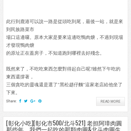
此行到鹿港可以說一路是從頭吃到尾，最後一站，就是來
到民族路菜市
場口這邊囉。原本大家是要來這邊吃鴨肉焿，不過到現場
才發現鴨肉焿
的原址正在蓋房子，不知道跑到哪裡去好殘念。
既然來了，不吃吃東西怎麼對得起自己呢?雖然下午吃的
東西還撐著，
三個貪吃的靈魂還是選了"黑松趩仔麵"這家老店給他坐了
下來。
Share:
READ MORE
[彰化小吃][彰化市500/北斗521] 老担阿璋肉圓
那些年，我們一起吃的那顆肉圓&北斗肉圓生