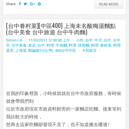
Share:
READ MORE
[台中眷村菜][中區400] 上海未名酸梅湯麵點
(台中美食 台中旅遊 台中牛肉麵)
Simon Lin
11/30/2011 12:00:00 上午
小吃::台中
,
中式::台中
,
台中
市
,
台中美食
,
老店::台中
,
料理::牛肉麵
,
料理::排骨麵
,
料理::眷村菜
,
料理
菜系::上海菜
,
郵編旅行(台灣)::400台中中區
9 則留言
在我的印象裡面，小時候就就在台中市政府服務，有時候
就會帶我們到
位於市政府現在市政資料館旁的一家麵店吃麵。後來等到
我比較大的時候，
想再去這家吃麵卻發現不見了，也不知道搬去哪邊?