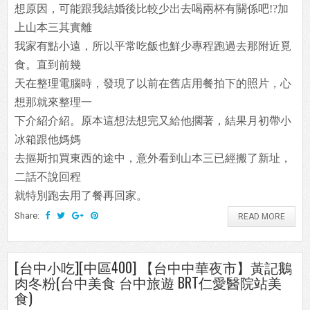
想原因，可能跟我結婚後比較少出去喝兩杯有關係吧!?加
上山本三其實離
我家有點小遠，所以平常吃飯也鮮少專程跑過去那附近覓
食。直到前幾
天在整理電腦時，發現了以前在舊店用餐拍下的照片，心
想那就來整理一
下介紹介紹。原本這想法想完又給他擱著，結果月初帶小
冰箱跟他媽媽
去摳斯扣買東西的途中，意外看到山本三已經搬了新址，
二話不說回程
就特別跑去用了餐再回家。
Share:
READ MORE
[台中小吃][中區400] 【台中中華夜市】黃記鵝
肉冬粉(台中美食 台中旅遊 BRT仁愛醫院站美
食)