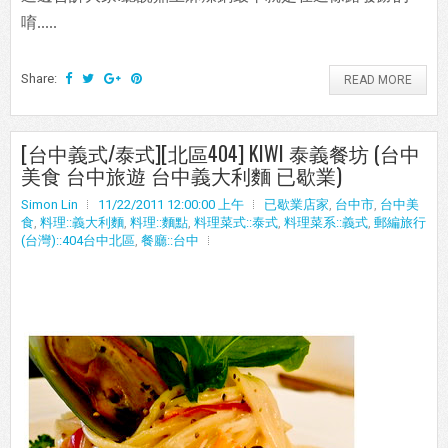
唷.....
Share:
READ MORE
[台中義式/泰式][北區404] KIWI 泰義餐坊 (台中
美食 台中旅遊 台中義大利麵 已歇業)
Simon Lin
11/22/2011 12:00:00 上午
已歇業店家
,
台中市
,
台中美
食
,
料理::義大利麵
,
料理::麵點
,
料理菜式::泰式
,
料理菜系::義式
,
郵編旅行
(台灣)::404台中北區
,
餐廳::台中