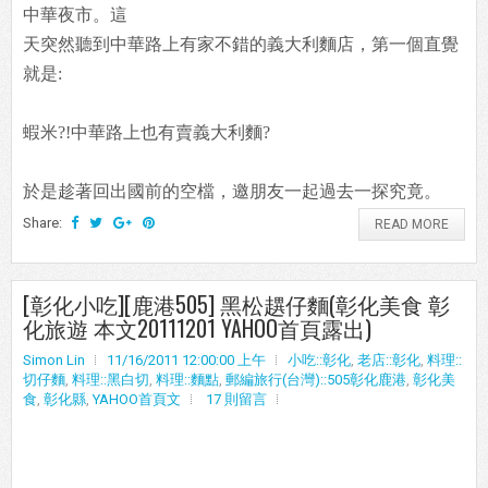
中華夜市。這
天突然聽到中華路上有家不錯的義大利麵店，第一個直覺
就是:
蝦米?!中華路上也有賣義大利麵?
於是趁著回出國前的空檔，邀朋友一起過去一探究竟。
Share:
READ MORE
[彰化小吃][鹿港505] 黑松趩仔麵(彰化美食 彰
化旅遊 本文20111201 YAHOO首頁露出)
Simon Lin
11/16/2011 12:00:00 上午
小吃::彰化
,
老店::彰化
,
料理::
切仔麵
,
料理::黑白切
,
料理::麵點
,
郵編旅行(台灣)::505彰化鹿港
,
彰化美
食
,
彰化縣
,
YAHOO首頁文
17 則留言