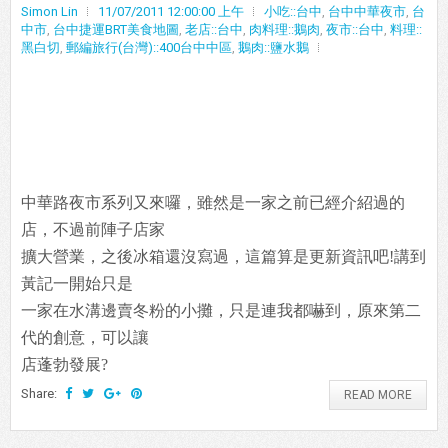
Simon Lin
11/07/2011 12:00:00 上午
小吃::台中
,
台中中華夜市
,
台
中市
,
台中捷運BRT美食地圖
,
老店::台中
,
肉料理::鵝肉
,
夜市::台中
,
料理::
黑白切
,
郵編旅行(台灣)::400台中中區
,
鵝肉::鹽水鵝
中華路夜市系列又來囉，雖然是一家之前已經介紹過的
店，不過前陣子店家
擴大營業，之後冰箱還沒寫過，這篇算是更新資訊吧!講到
黃記一開始只是
一家在水溝邊賣冬粉的小攤，只是連我都嚇到，原來第二
代的創意，可以讓
店蓬勃發展?
Share:
READ MORE