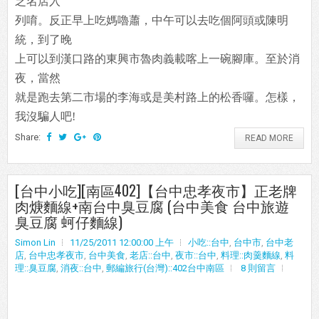
乏名店入
列唷。反正早上吃媽嚕蕭，中午可以去吃個阿頭或陳明
統，到了晚
上可以到漢口路的東興市魯肉義載喀上一碗腳庫。至於消
夜，當然
就是跑去第二市場的李海或是美村路上的松香囉。怎樣，
我沒騙人吧!
Share:
READ MORE
[台中小吃][南區402]【台中忠孝夜市】正老牌
肉焿麵線+南台中臭豆腐 (台中美食 台中旅遊
臭豆腐 蚵仔麵線)
Simon Lin
11/25/2011 12:00:00 上午
小吃::台中
,
台中市
,
台中老
店
,
台中忠孝夜市
,
台中美食
,
老店::台中
,
夜市::台中
,
料理::肉羹麵線
,
料
理::臭豆腐
,
消夜::台中
,
郵編旅行(台灣)::402台中南區
8 則留言