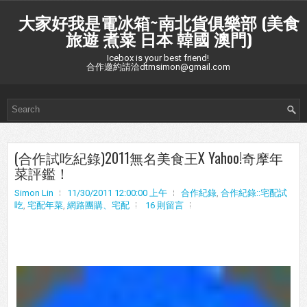
大家好我是電冰箱~南北貨俱樂部 (美食
旅遊 煮菜 日本 韓國 澳門)
Icebox is your best friend!
合作邀約請洽dtmsimon@gmail.com
(合作試吃紀錄)2011無名美食王X Yahoo!奇摩年
菜評鑑！
Simon Lin
11/30/2011 12:00:00 上午
合作紀錄
,
合作紀錄::宅配試
吃
,
宅配年菜
,
網路團購、宅配
16 則留言