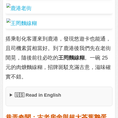
搭乘彰化客運來到鹿港，發現悠遊卡也能通，
且司機素質相當好。到了鹿港後我們先在老街
閒晃，隨後前往必吃的
王罔麵線糊
。一碗 25
元的肉焿麵線糊，招牌斑駁充滿古意，滋味確
實不錯。
🇺🇸 Read in English
巷弄奇聞：古老房舍與超大茶葉鵝蛋