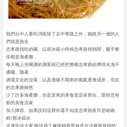
我們台中人要吃消夜除了去中華路之外，鐵路另一邊的人
們就是跑去
忠孝路找吃的囉。以前冰箱小時候忠孝路很熱鬧，幾乎整
排都是海產攤，
每天晚上光喝酒的酒客就已經把整條忠孝路給擠得水洩不
通囉。隨著
酒場文化的沒落，以及酒後不開車的風氣逐漸成形，現在
的忠孝路雖然
少了許多海產攤，但是原來的美食老店依舊在，當然也有
新的美食店家
加入陣容。如果說到這裡你還不知道忠孝路夜市是啥碗
糕?那冰箱在
這邊告訴大家:聽說鼎王麻辣鍋最早就是在這條路發跡的