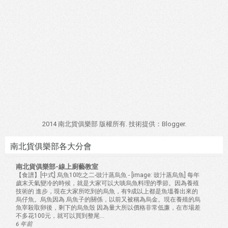
2014 南北貨俱樂部 版權所有. 技術提供：
Blogger
.
南北貨俱樂部各大分會
南北貨俱樂部-線上廚藝教室
【食譜】[中式] 烏魚10吃之二-豉汁蒸烏魚
-
[image: 豉汁蒸烏魚] 每年
歲末天氣變冷的時候，就是大家可以大啖烏魚料理的季節。因為養殖
技術的 進步，現在大家所吃到的烏魚，有9成以上都是魚塭養出來的
烏仔魚。烏魚因為 烏魚子的關係，以前又被稱為烏金。現在養殖的烏
魚宰殺取卵後，剩下的烏魚殼 因為量大所以價格非常低廉，在市場差
不多花100元，就可以買到整尾...
6 年前