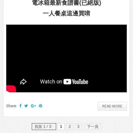
電冰箱最新食譜書(已絕版)
一人餐桌這邊買唷
Share:
READ MORE
頁面 1 / 3:
1
2
3
下一頁