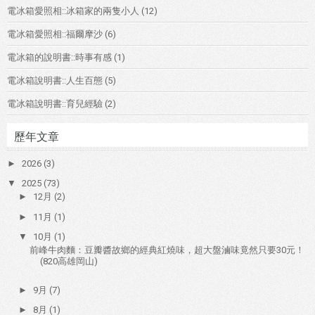
電冰箱愛照相::冰箱家的兩隻小人
(12)
電冰箱愛照相::福爾摩沙
(6)
電冰箱的說明書::時事有感
(1)
電冰箱說明書::人生百態
(5)
電冰箱說明書::育兒經驗
(2)
歷年文章
►
2026
(3)
▼
2025
(73)
►
12月
(2)
►
11月
(1)
▼
10月
(1)
前峰牛肉麵：豆瓣醬故鄉的經典紅燒味，超大盤滷味竟然只要30元！
(820高雄岡山)
►
9月
(7)
►
8月
(1)