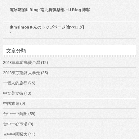
電冰箱的U Blog-南北貨俱樂部 –U Blog 博客
-
dtmsimonさんのトップページ[食べログ]
-
文章分類
2013單車環島愛台灣
(12)
2013東京迷路大暴走
(25)
一個人的旅行
(25)
中友美食街
(10)
中國旅遊
(9)
台中一中商圈
(58)
台中一心市場
(8)
台中中國醫大
(41)