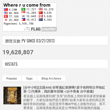
瀏覽頁數 PV SINCE 03/27/2013
19,628,807
HISTATS
Popular
Tags
Blog Archives
[台中小吃][北區404] 你寄過紅茶牌嗎?原子街阿明古早味紅
茶-三代傳承，我的童年回憶~(台中美食 台中旅遊)
看這牆上這兩塊擦到都"見骨"的黑板上用粉筆寫著密密麻麻
的數字，大家知道牠們是什麼嗎?如果大家有去便利商店買
咖啡寄杯的經驗，或是使用手機APP做上述動作的話，那不
要懷疑，這兩塊黑板應該就是台灣傳統寄杯服務的濫觴....