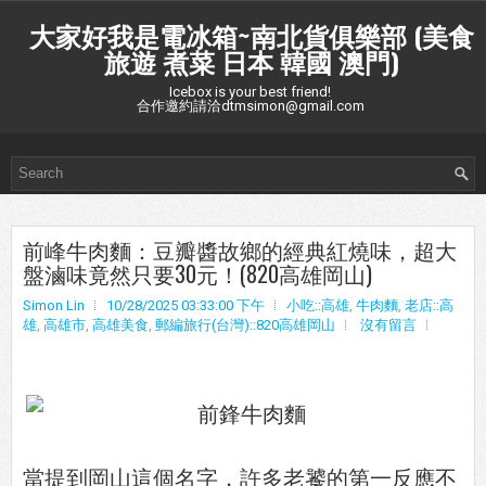
大家好我是電冰箱~南北貨俱樂部 (美食
旅遊 煮菜 日本 韓國 澳門)
Icebox is your best friend!
合作邀約請洽dtmsimon@gmail.com
前峰牛肉麵：豆瓣醬故鄉的經典紅燒味，超大
盤滷味竟然只要30元！(820高雄岡山)
Simon Lin
10/28/2025 03:33:00 下午
小吃::高雄
,
牛肉麵
,
老店::高
雄
,
高雄市
,
高雄美食
,
郵編旅行(台灣)::820高雄岡山
沒有留言
當提到岡山這個名字，許多老饕的第一反應不