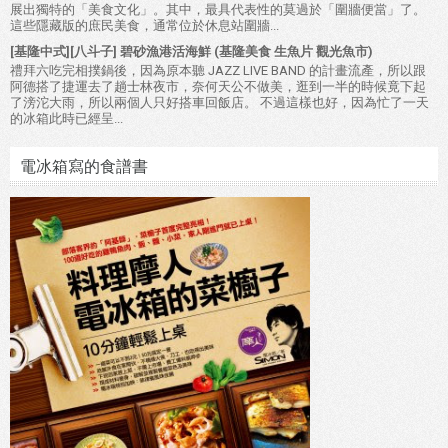
展出獨特的「美食文化」。其中，最具代表性的莫過於「圍牆便當」了。
這些隱藏版的庶民美食，通常位於休息站圍牆...
[基隆中式][八斗子] 碧砂漁港活海鮮 (基隆美食 生魚片 觀光魚市)
禮拜六吃完相撲鍋後，因為原本聽 JAZZ LIVE BAND 的計畫流產，所以跟
阿德搭了捷運去了趟士林夜市，奈何天公不做美，逛到一半的時候竟下起
了滂沱大雨，所以兩個人只好搭車回飯店。 不過這樣也好，因為忙了一天
的冰箱此時已經呈...
電冰箱寫的食譜書