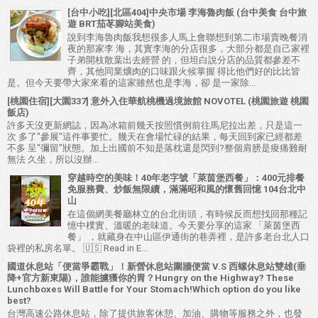
[台中小吃][北區404]中央市場 李海魯肉飯 (台中美食 台中旅
遊 BRT茄苳腳站美食)
說到李海魯肉飯我想很多人馬上會聯想到第二市場賣晚餐消
夜的那家李 海，其實李海的分店很多，大部分都是自己家裡
子弟開枝散葉出去經營 的，但坦白說分店的品質都參差不
齊，其他同業爌肉的口味跟火候掌握 得比他們好的比比皆
是。但今天要帶大家來看的這家雖然也是李海，卻 是一家除...
[桃園住宿][大園337] 意外入住華航桃機過境旅館 NOVOTEL (桃園旅遊 桃園
飯店)
許多天沒更新網誌，因為冰箱前幾天按照慣例前往馬尼拉出差，只是這一
次 多了"參展"這件事要忙。幾天在會場忙碌的結果，每天回到家已經都差
不多 呈"彌留"狀態。加上出國前不知是落枕還是閃到?整個肩膀是痠痛難耐
無法 久坐，所以沒辦...
穿越時空的美味！40年老字號「萊茵堡西餐」：400元排餐
免服務費、炒飯無限續，滿滿昭和風的懷舊回憶 104台北中
山
在這個網美餐廳林立的台北街頭，有時候反而想找回那種記
憶中樸實、溫暖的老味道。今天要分享的這家 「萊茵堡西
餐」 ，就藏身在中山區伊通街的巷弄裡，是許多老台北人口
袋裡的私房名單。 🇺🇸 Read in E...
國道休息站「便當爭霸戰」！新營休息站圍牆便當 V.S 西螺休息站雙雄(垂
降+官方新東陽)，誰能擄獲你的胃？Hungry on the Highway? These
Lunchboxes Will Battle for Your Stomach!Which option do you like
best?
台灣高速公路休息站，除了提供旅客休憩、加油、購物等服務之外，也發