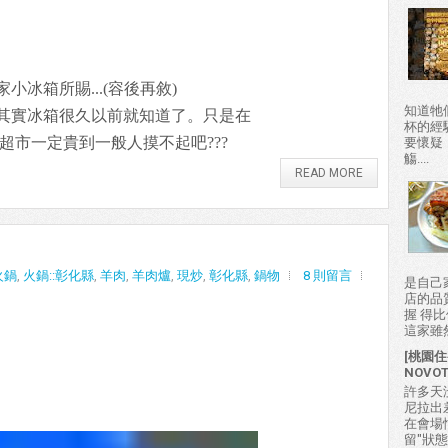
冰箱所賜...(容後再敘)
知道牠
其實冰箱很久以前就知道了。只是在
杯的經
超市一定貴到一般人摸不起吧???
要懷疑
觴....
READ MORE
火鍋
,
火鍋::彰化縣
,
羊肉
,
羊肉爐
,
現炒
,
彰化縣
,
鍋物
8 則留言
是自己
店的品
握 得
這家雖然
[桃園住
NOVO
許多天
尼拉出
在會場
留"狀