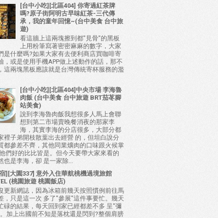
[台中小吃][北區404] 你寄過紅茶牌
嗎?原子街阿明古早味紅茶-三代傳
承，我的童年回憶~(台中美食 台中旅
遊)
看這牆上這兩塊擦到都"見骨"的黑板
上用粉筆寫著密密麻麻的數字，大家
們是什麼嗎?如果大家有去便利商店買咖啡寄
驗，或是使用手機APP做上述動作的話，那不
，這兩塊黑板應該就是台灣傳統寄杯服務的濫
[台中小吃][北區404]中央市場 李海魯
肉飯 (台中美食 台中旅遊 BRT茄苳腳
站美食)
說到李海魯肉飯我想很多人馬上會聯
想到第二市場賣晚餐消夜的那家李
海，其實李海的分店很多，大部分都
家裡子弟開枝散葉出去經營 的，但坦白說分
質都參差不齊，其他同業爌肉的口味跟火候掌
比他們好的比比皆是。但今天要帶大家來看的
也是李海，卻 是一家除...
宿][大園337] 意外入住華航桃機過境旅館
TEL (桃園旅遊 桃園飯店)
沒更新網誌，因為冰箱前幾天按照慣例前往馬
差，只是這一次 多了"參展"這件事要忙。幾天
忙碌的結果，每天回到家已經都差不多 呈"彌
態。加上出國前不知是落枕還是閃到?整個肩膀