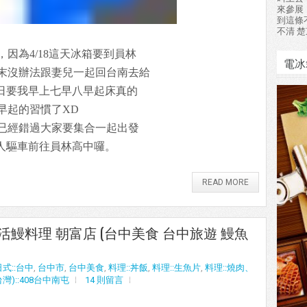
來參展
到這條
不清 楚
因為4/18這天冰箱要到員林
電冰
末沒辦法跟妻兒一起回台南去給
假日要我早上七早八早起床真的
早起的習慣了XD
已經錯過大家要集合一起出發
個人驅車前往員林高中囉。
READ MORE
東屋活鰻料理 朝富店 (台中美食 台中旅遊 鰻魚
日式::台中
,
台中市
,
台中美食
,
料理::丼飯
,
料理::生魚片
,
料理::燒肉、
灣)::408台中南屯
14 則留言