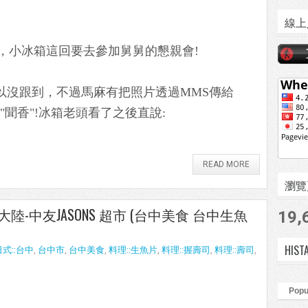
線上
裝，小冰箱這回要去參加舅舅的懇親會!
以沒跟到，不過馬麻有把照片透過MMS傳給
"聞香"!冰箱老頭看了之後直說:
READ MORE
瀏覽頁數
大陸-中友JASONS 超市 (台中美食 台中生魚
19,
HIST
日式::台中
,
台中市
,
台中美食
,
料理::生魚片
,
料理::握壽司
,
料理::壽司
,
Popu