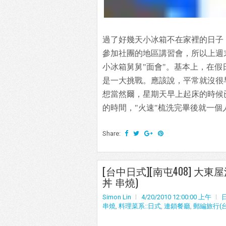
過了好幾天小冰箱不在家裡的日子，
參加社團的地區講習會，所以上週
小冰箱舅舅"面會"。基本上，在
是一大挑戰。應該說，平常就沒很
想當然爾，星期天早上起床的時候
的時間，"火速"梳洗完畢後就一
Share:
[台中日式][南屯408] 大
丼 串燒)
Simon Lin
4/20/2010 12:00:00 上午
串燒
,
料理菜系::日式
,
連鎖餐廳
,
郵編旅行(台