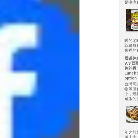
是痠痛難
暖的老
就藏身
袋裡的私房
國道休
V.S
你的胃？H
Lunchb
option 
台灣高
物等服
中，最
藏版的
年之前
叫上去