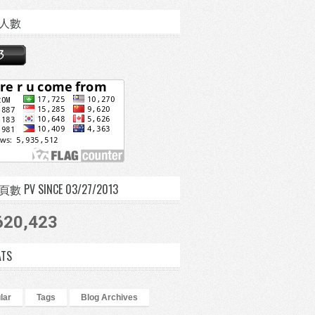
人數
 PV SINCE 03/27/2013
620,423
ATS
lar
Tags
Blog Archives