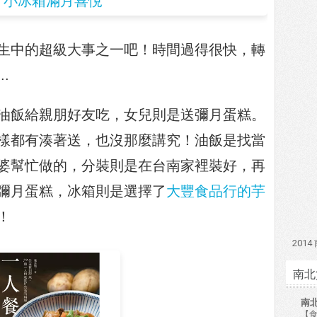
生中的超級大事之一吧！時間過得很快，轉
.
油飯給親朋好友吃，女兒則是送彌月蛋糕。
樣都有湊著送，也沒那麼講究！油飯是找當
婆幫忙做的，分裝則是在台南家裡裝好，再
彌月蛋糕，冰箱則是選擇了
大豐食品行的芋
！
201
南北
南
【食