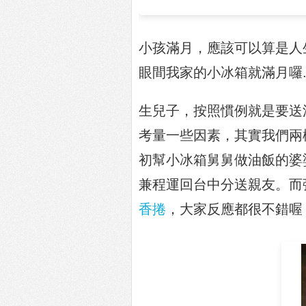
小孩滿月，應該可以算是人
眼間我家的小冰箱就滿月囉..
生兒子，按照慣例就是要送
考量一些因素，其實我們兩
初幫小冰箱舅舅做油飯的婆
兼程運回台中分送親友。而
香捲
，大家反應都很不錯喔