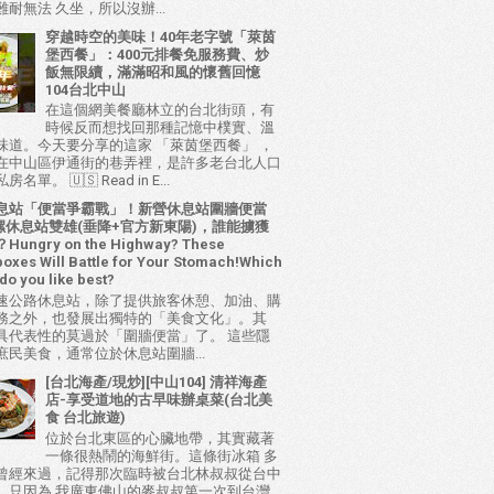
耐無法 久坐，所以沒辦...
穿越時空的美味！40年老字號「萊茵
堡西餐」：400元排餐免服務費、炒
飯無限續，滿滿昭和風的懷舊回憶
104台北中山
在這個網美餐廳林立的台北街頭，有
時候反而想找回那種記憶中樸實、溫
味道。今天要分享的這家 「萊茵堡西餐」 ，
在中山區伊通街的巷弄裡，是許多老台北人口
名單。 🇺🇸 Read in E...
息站「便當爭霸戰」！新營休息站圍牆便當
 西螺休息站雙雄(垂降+官方新東陽)，誰能擄獲
ungry on the Highway? These
oxes Will Battle for Your Stomach!Which
do you like best?
速公路休息站，除了提供旅客休憩、加油、購
務之外，也發展出獨特的「美食文化」。其
具代表性的莫過於「圍牆便當」了。 這些隱
庶民美食，通常位於休息站圍牆...
[台北海產/現炒][中山104] 清祥海產
店-享受道地的古早味辦桌菜(台北美
食 台北旅遊)
位於台北東區的心臟地帶，其實藏著
一條很熱鬧的海鮮街。這條街冰箱 多
曾經來過，記得那次臨時被台北林叔叔從台中
，只因為 我廣東佛山的麥叔叔第一次到台灣