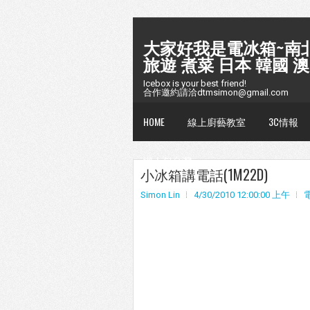
大家好我是電冰箱~南北
旅遊 煮菜 日本 韓國 澳
Icebox is your best friend!
合作邀約請洽dtmsimon@gmail.com
HOME
線上廚藝教室
3C情報
懶人包台灣
小冰箱講電話(1M22D)
Simon Lin
4/30/2010 12:00:00 上午