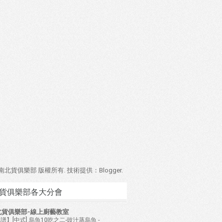
4 南北貨俱樂部 版權所有. 技術提供：
Blogger
.
貨俱樂部各大分會
北貨俱樂部-線上廚藝教室
譜】[中式] 烏魚10吃之二-豉汁蒸烏魚
-