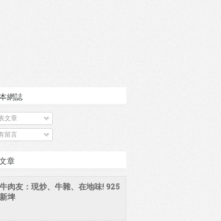
本網誌
表文章
有留言
文章
牛肉友：現炒、牛雜、在地味! 925
新埤