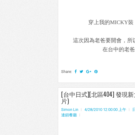
穿上我的MICKY
這次因為老爸要開會，所
在台中的老爸
Share:
[台中日式][北區404] 發現新
片)
Simon Lin
4/28/2010 12:00:00 上午
連鎖餐廳