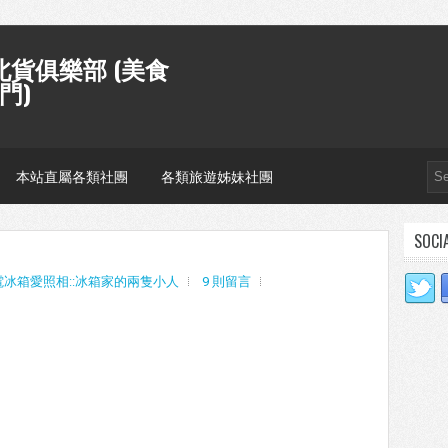
貨俱樂部 (美食
門)
本站直屬各類社團
各類旅遊姊妹社團
SOCI
電冰箱愛照相::冰箱家的兩隻小人
9 則留言