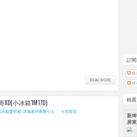
訂閱
發
READ MORE
所
精選
(小冰箱1M17D)
電冰箱愛照相::冰箱家的兩隻小人
6 則留言
新埤
屏東