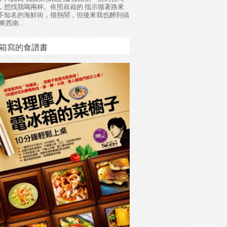
，想找我喝兩杯。依照叔叔的 指示循著路來
不知名的海鮮街，很熱鬧，但後來我也醉到搞
東西南...
箱寫的食譜書