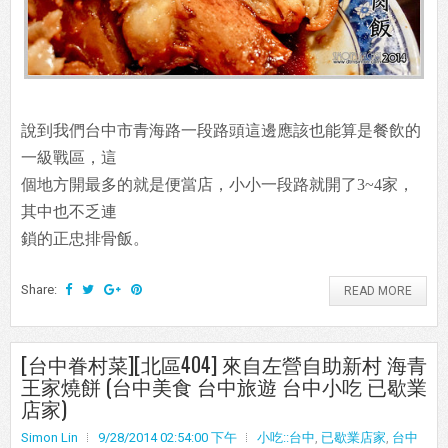
說到我們台中市青海路一段路頭這邊應該也能算是餐飲的
一級戰區，這
個地方開最多的就是便當店，小小一段路就開了3~4家，
其中也不乏連
鎖的正忠排骨飯。
Share:
READ MORE
[台中眷村菜][北區404] 來自左營自助新村 海青
王家燒餅 (台中美食 台中旅遊 台中小吃 已歇業
店家)
Simon Lin
9/28/2014 02:54:00 下午
小吃::台中
,
已歇業店家
,
台中