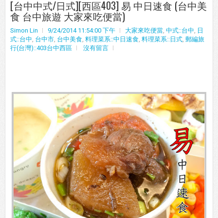
[台中中式/日式][西區403] 易 中日速食 (台中美
食 台中旅遊 大家來吃便當)
Simon Lin
9/24/2014 11:54:00 下午
大家來吃便當
,
中式::台中
,
日
式::台中
,
台中市
,
台中美食
,
料理菜系::中日速食
,
料理菜系::日式
,
郵編旅
行(台灣)::403台中西區
沒有留言