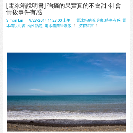
[電冰箱說明書] 強摘的果實真的不會甜~社會
情殺事件有感
Simon Lin
9/23/2014 11:23:00 上午
電冰箱的說明書::時事有感
,
電
冰箱說明書::兩性話題
,
電冰箱隨筆漫談
沒有留言