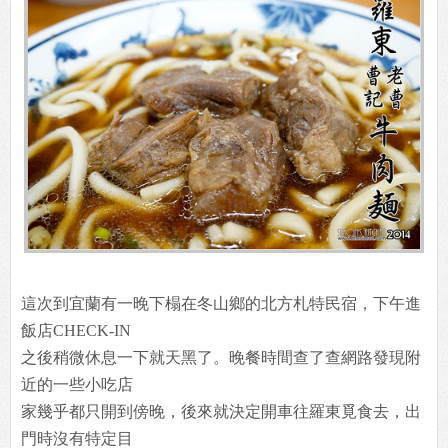
這次到宜蘭有一晚下榻在冬山鄉的北方札特民宿，下午進
飯店CHECK-IN
之後稍微休息一下就天黑了。晚餐時間查了查網路發現附
近的一些小吃店
家幾乎都只開到傍晚，後來就決定開車往羅東覓食去，出
門時沒有特定目