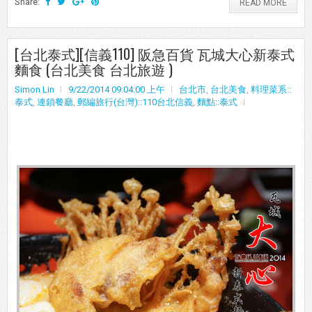
Share:
READ MORE
[台北泰式][信義110] 阪急百貨 瓦城大心新泰式
麵食 (台北美食 台北旅遊 )
Simon Lin
9/22/2014 09:04:00 上午
台北市
,
台北美食
,
料理菜系::
泰式
,
連鎖餐廳
,
郵編旅行(台灣)::110台北信義
,
麵點::泰式