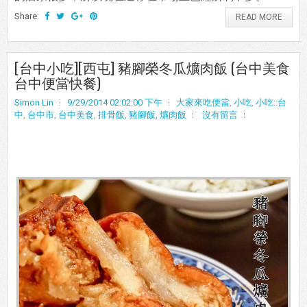
Share:
READ MORE
[台中小吃][西屯] 豬腳榮冬瓜爌肉飯 (台中美食
台中便當快餐)
Simon Lin
9/29/2014 02:02:00 下午
大家來吃便當
,
小吃
,
小吃::台
中
,
台中市
,
台中美食
,
排骨飯
,
豬腳飯
,
爌肉飯
沒有留言