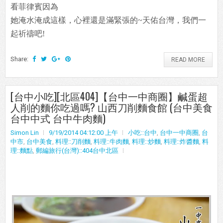
看菲律賓因為
她淹水淹成這樣，心裡還是滿緊張的~天佑台灣，我們一
起祈禱吧!
Share:
READ MORE
[台中小吃][北區404]【台中一中商圈】鹹蛋超
人削的麵你吃過嗎? 山西刀削麵食館 (台中美食
台中中式 台中牛肉麵)
Simon Lin
9/19/2014 04:12:00 上午
小吃::台中
,
台中一中商圈
,
台
中市
,
台中美食
,
料理::刀削麵
,
料理::牛肉麵
,
料理::炒麵
,
料理::炸醬麵
,
料
理::麵點
,
郵編旅行(台灣)::404台中北區