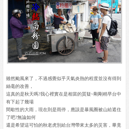
雖然颱風來了，不過感覺似乎天氣炎熱的程度並沒有得到
絲毫的改善，
這真的是秋天嗎?我心裡實在是相當的質疑~剛剛稍早台中
有下起了幾場
間歇性的大雨，現在則是雨停，應該是暴風圈被山給遮住
了吧?無論如何
還是希望這可怕的秋老虎別給台灣帶來太多的災害，畢竟