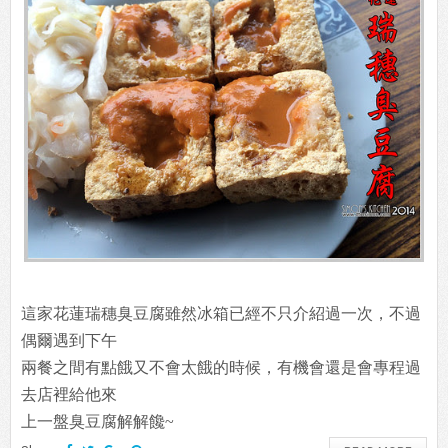
這家花蓮瑞穗臭豆腐雖然冰箱已經不只介紹過一次，不過
偶爾遇到下午
兩餐之間有點餓又不會太餓的時候，有機會還是會專程過
去店裡給他來
上一盤臭豆腐解解饞~