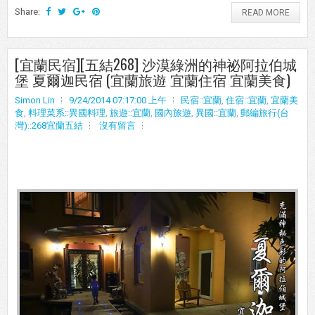
Share:
READ MORE
[宜蘭民宿][五結268] 沙漠綠洲的神祕阿拉伯城
堡 夏爾迦民宿 (宜蘭旅遊 宜蘭住宿 宜蘭美食)
Simon Lin
9/24/2014 07:17:00 上午
民宿::宜蘭
,
住宿::宜蘭
,
宜蘭美
食
,
料理菜系::異國料理
,
旅遊::宜蘭
,
國內旅遊
,
異國::宜蘭
,
郵編旅行(台
灣)::268宜蘭五結
沒有留言