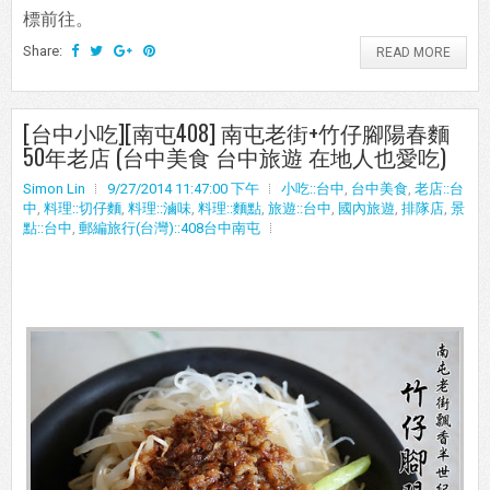
標前往。
Share:
READ MORE
[台中小吃][南屯408] 南屯老街+竹仔腳陽春麵
50年老店 (台中美食 台中旅遊 在地人也愛吃)
Simon Lin
9/27/2014 11:47:00 下午
小吃::台中
,
台中美食
,
老店::台
中
,
料理::切仔麵
,
料理::滷味
,
料理::麵點
,
旅遊::台中
,
國內旅遊
,
排隊店
,
景
點::台中
,
郵編旅行(台灣)::408台中南屯