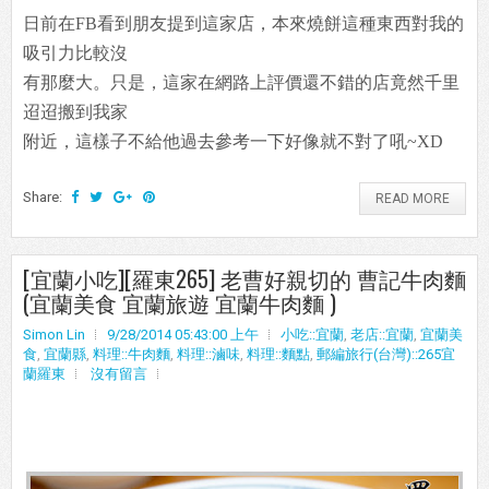
日前在FB看到朋友提到這家店，本來燒餅這種東西對我的
吸引力比較沒
有那麼大。只是，這家在網路上評價還不錯的店竟然千里
迢迢搬到我家
附近，這樣子不給他過去參考一下好像就不對了吼~XD
Share:
READ MORE
[宜蘭小吃][羅東265] 老曹好親切的 曹記牛肉麵
(宜蘭美食 宜蘭旅遊 宜蘭牛肉麵 )
Simon Lin
9/28/2014 05:43:00 上午
小吃::宜蘭
,
老店::宜蘭
,
宜蘭美
食
,
宜蘭縣
,
料理::牛肉麵
,
料理::滷味
,
料理::麵點
,
郵編旅行(台灣)::265宜
蘭羅東
沒有留言