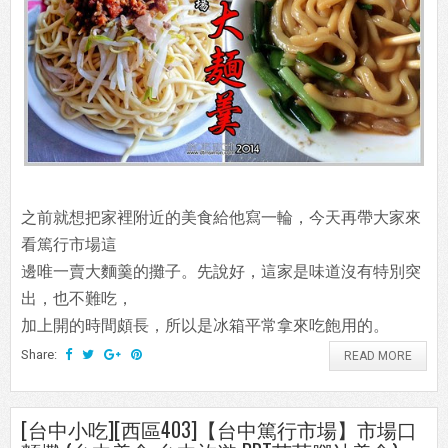
之前就想把家裡附近的美食給他寫一輪，今天再帶大家來
看篤行市場這
邊唯一賣大麵羹的攤子。先說好，這家是味道沒有特別突
出，也不難吃，
加上開的時間頗長，所以是冰箱平常拿來吃飽用的。
Share:
READ MORE
[台中小吃][西區403]【台中篤行市場】市場口