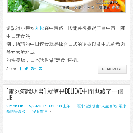
還記得小時候
丸松
在中港路一段開幕後掀起了台中市一陣
中日速食熱
潮，所謂的中日速食就是揉合日式的冷盤以及中式的燉肉
等元素所組成
的快餐店，日本話叫做"定食"這樣。
Share:
READ MORE
[電冰箱說明書] 就算是BELIEVE中間也藏了一個
LIE
Simon Lin
9/24/2014 08:11:00 上午
電冰箱說明書::人生百態
,
電冰
箱隨筆漫談
沒有留言