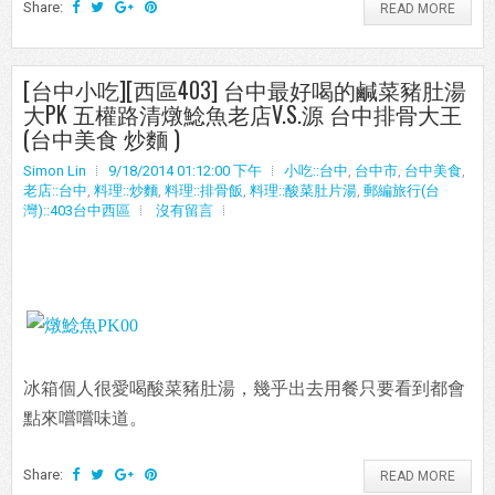
Share:
READ MORE
[台中小吃][西區403] 台中最好喝的鹹菜豬肚湯
大PK 五權路清燉鯰魚老店V.S.源 台中排骨大王
(台中美食 炒麵 )
Simon Lin
9/18/2014 01:12:00 下午
小吃::台中
,
台中市
,
台中美食
,
老店::台中
,
料理::炒麵
,
料理::排骨飯
,
料理::酸菜肚片湯
,
郵編旅行(台
灣)::403台中西區
沒有留言
冰箱個人很愛喝酸菜豬肚湯，幾乎出去用餐只要看到都會
點來嚐嚐味道。
Share:
READ MORE