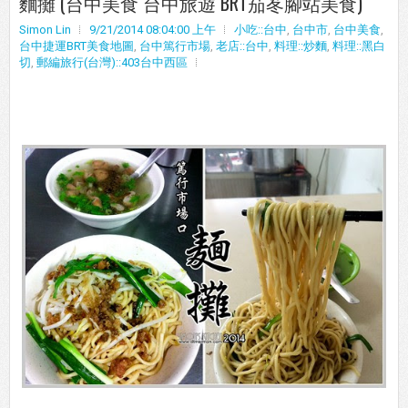
麵攤 (台中美食 台中旅遊 BRT茄苳腳站美食)
Simon Lin
9/21/2014 08:04:00 上午
小吃::台中
,
台中市
,
台中美食
,
台中捷運BRT美食地圖
,
台中篤行市場
,
老店::台中
,
料理::炒麵
,
料理::黑白
切
,
郵編旅行(台灣)::403台中西區