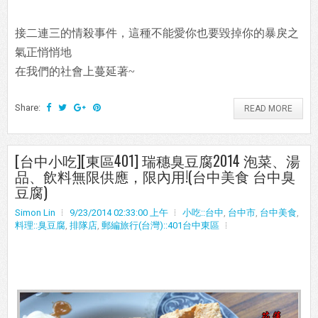
接二連三的情殺事件，這種不能愛你也要毀掉你的暴戾之
氣正悄悄地
在我們的社會上蔓延著~
Share:
READ MORE
[台中小吃][東區401] 瑞穗臭豆腐2014 泡菜、湯
品、飲料無限供應，限內用!(台中美食 台中臭
豆腐)
Simon Lin
9/23/2014 02:33:00 上午
小吃::台中
,
台中市
,
台中美食
,
料理::臭豆腐
,
排隊店
,
郵編旅行(台灣)::401台中東區