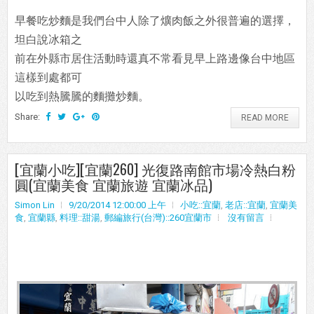
早餐吃炒麵是我們台中人除了爌肉飯之外很普遍的選擇，
坦白說冰箱之
前在外縣市居住活動時還真不常看見早上路邊像台中地區
這樣到處都可
以吃到熱騰騰的麵攤炒麵。
Share:
READ MORE
[宜蘭小吃][宜蘭260] 光復路南館市場冷熱白粉
圓(宜蘭美食 宜蘭旅遊 宜蘭冰品)
Simon Lin
9/20/2014 12:00:00 上午
小吃::宜蘭
,
老店::宜蘭
,
宜蘭美
食
,
宜蘭縣
,
料理::甜湯
,
郵編旅行(台灣)::260宜蘭市
沒有留言