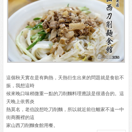
這個秋天實在是有夠熱，天熱衍生出來的問題就是食欲不
振，我想這時
候來晚口味稍微重一點的刀削麵料理應該是很適合的。這
天晚上依舊炎
熱莫名，老伯說想吃刀削麵，所以就近前往離家不遠一中
街商圈裡的這
家山西刀削麵食館用餐。