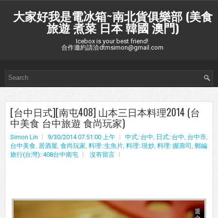
大家好我是電冰箱~南北貨俱樂部 (美食
旅遊 煮菜 日本 韓國 澳門)
Icebox is your best friend!
合作邀約請洽dtmsimon@gmail.com
[台中日式][南屯408] 山本三日本料理2014 (台
中美食 台中旅遊 食尚玩家)
Simon Lin
9/30/2014 07:51:00 上午
中式::台中
,
日式::台中
,
台中市
,
台中美食
,
居酒屋
,
食尚玩家
,
料理::生魚片
,
料理::現炒
,
料理::握壽司
,
郵編
旅行(台灣)::408台中南屯
沒有留言