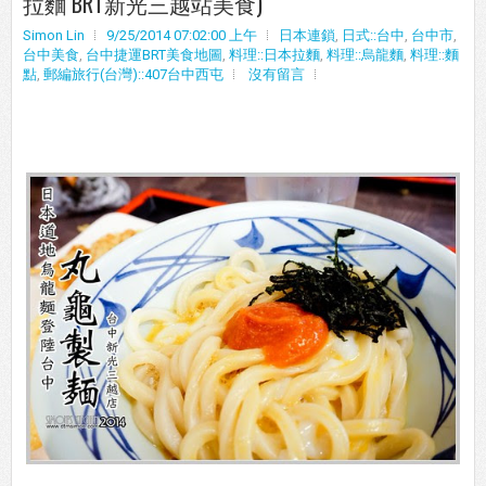
拉麵 BRT新光三越站美食)
Simon Lin
9/25/2014 07:02:00 上午
日本連鎖
,
日式::台中
,
台中市
,
台中美食
,
台中捷運BRT美食地圖
,
料理::日本拉麵
,
料理::烏龍麵
,
料理::麵
點
,
郵編旅行(台灣)::407台中西屯
沒有留言