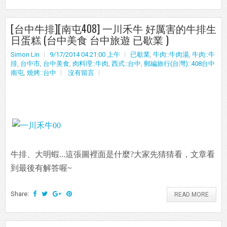
[台中牛排][南屯408] 一川禾牛 好厲害的牛排生
日蛋糕 (台中美食 台中旅遊 已歇業 )
Simon Lin
9/17/2014 04:21:00 上午
已歇業
,
牛肉::牛肉湯
,
牛肉::牛
排
,
台中市
,
台中美食
,
肉料理::牛肉
,
西式::台中
,
郵編旅行(台灣)::408台中
南屯
,
燒烤::台中
沒有留言
牛排、大明蝦...這張圖裡面是什麼?大家先猜猜看，文章看
到最後有解答喔~
Share:
READ MORE