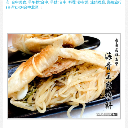
市
,
台中美食
,
早午餐::台中
,
早點::台中
,
料理::眷村菜
,
連鎖餐廳
,
郵編旅行
(台灣)::404台中北區