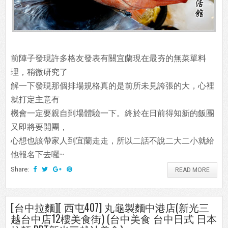
前陣子發現許多格友發表有關宜蘭現在最夯的無菜單料
理，稍微研究了
解一下發現那個排場規格真的是前所未見誇張的大，心裡
就打定主意有
機會一定要親自到場體驗一下。終於在日前得知新的飯團
又即將要開團，
心想也該帶家人到宜蘭走走，所以二話不說二大二小就給
他報名下去囉~
Share:
READ MORE
[台中拉麵][ 西屯407] 丸龜製麵中港店(新光三
越台中店12樓美食街) (台中美食 台中日式 日本