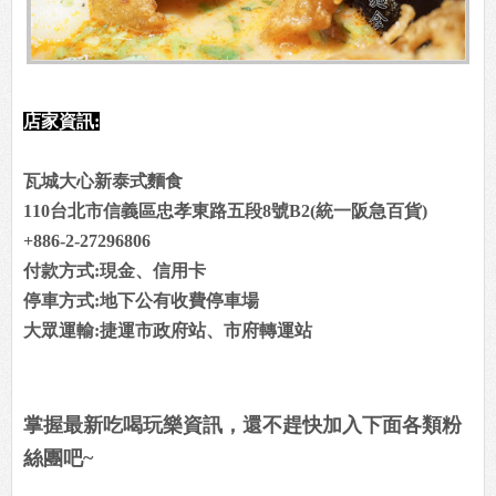
店家資訊:
瓦城大心新泰式麵食
110台北市信義區忠孝東路五段8號B2(統一阪急百貨)
+886-2-27296806
付款方式:現金、信用卡
停車方式:地下公有收費停車場
大眾運輸:捷運市政府站、市府轉運站
掌握最新吃喝玩樂資訊，還不趕快加入下面各類粉
絲團吧~