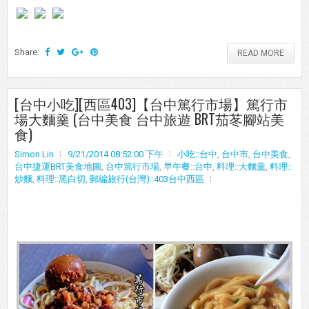
Share:
READ MORE
[台中小吃][西區403]【台中篤行市場】篤行市
場大麵羹 (台中美食 台中旅遊 BRT茄苳腳站美
食)
Simon Lin
9/21/2014 08:52:00 下午
小吃::台中
,
台中市
,
台中美食
,
台中捷運BRT美食地圖
,
台中篤行市場
,
早午餐::台中
,
料理::大麵羹
,
料理::
炒麵
,
料理::黑白切
,
郵編旅行(台灣)::403台中西區