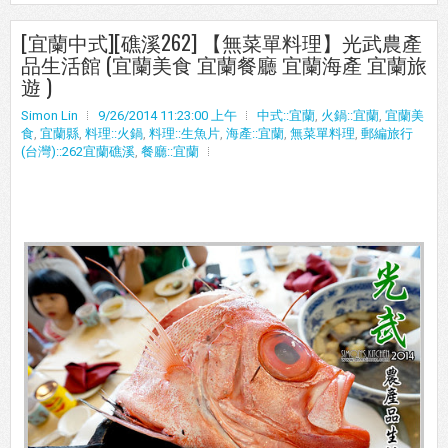
[宜蘭中式][礁溪262] 【無菜單料理】光武農產
品生活館 (宜蘭美食 宜蘭餐廳 宜蘭海產 宜蘭旅
遊 )
Simon Lin
9/26/2014 11:23:00 上午
中式::宜蘭
,
火鍋::宜蘭
,
宜蘭美
食
,
宜蘭縣
,
料理::火鍋
,
料理::生魚片
,
海產::宜蘭
,
無菜單料理
,
郵編旅行
(台灣)::262宜蘭礁溪
,
餐廳::宜蘭