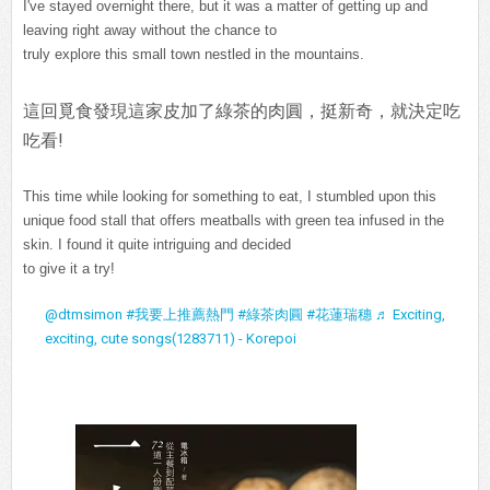
I've stayed overnight there, but it was a matter of getting up and
leaving right away without the chance to
truly explore this small town nestled in the mountains.
這回覓食發現這家皮加了綠茶的肉圓，挺新奇，就決定吃
吃看!
This time while looking for something to eat, I stumbled upon this
unique food stall that offers meatballs with green tea infused in the
skin. I found it quite intriguing and decided
to give it a try!
@dtmsimon
#我要上推薦熱門
#綠茶肉圓
#花蓮瑞穗
♬ Exciting,
exciting, cute songs(1283711) - Korepoi