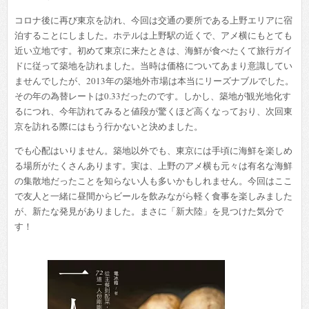
コロナ後に再び東京を訪れ、今回は交通の要所である上野エリアに宿
泊することにしました。ホテルは上野駅の近くで、アメ横にもとても
近い立地です。初めて東京に来たときは、海鮮が食べたくて旅行ガイ
ドに従って築地を訪れました。当時は価格についてあまり意識してい
ませんでしたが、2013年の築地外市場は本当にリーズナブルでした。
その年の為替レートは0.33だったのです。しかし、築地が観光地化す
るにつれ、今年訪れてみると値段が驚くほど高くなっており、次回東
京を訪れる際にはもう行かないと決めました。
でも心配はいりません。築地以外でも、東京には手頃に海鮮を楽しめ
る場所がたくさんあります。実は、上野のアメ横も元々は有名な海鮮
の集散地だったことを知らない人も多いかもしれません。今回はここ
で友人と一緒に昼間からビールを飲みながら軽く食事を楽しみました
が、新たな発見がありました。まさに「新大陸」を見つけた気分で
す！