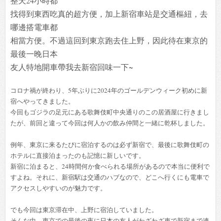
整天24小時都
找得到東西吃真的超方便，加上新宿車站是交通樞紐，去
哪邊搭電車都
相當方便。不過這回到東京跑去住上野，因此待在東京的
最後一晚日本
友人特地開車帶我去新宿回味一下~
コロナ禍が終わり、5年ぶりに2024年のゴールデンウィーク初めに新
宿へやってきました。
今回もゴジラの足元にある歌舞伎町中央通りのこの居酒屋に行きまし
たが、前回と違って今回は何人かの飲み仲間と一緒に乾杯しました。
例年、東京に来るたびに宿泊するのは必ず新宿で、最後に歌舞伎町の
ホテルに直接泊まったのも記憶に新しいです。
新宿に泊まると、24時間何か食べられる場所があるので本当に便利で
すよね。それに、新宿駅は交通のハブなので、どこへ行くにも電車で
アクセスしやすいのが魅力です。
でも今回は東京滞在中、上野に宿泊していました。
そんな中、東京での最後の夜に日本の友人がわざわざ車で新宿まで連