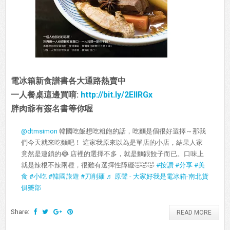
電冰箱新食譜書各大通路熱賣中
一人餐桌這邊買唷:
http://bit.ly/2EIIRGx
胖肉爺有簽名書等你喔
@dtmsimon
韓國吃飯想吃粗飽的話，吃麵是個很好選擇～那我
們今天就來吃麵吧！ 這家我原來以為是單店的小店，結果人家
竟然是連鎖的😂 店裡的選擇不多，就是麵跟餃子而已。口味上
就是辣根不辣兩種，很難有選擇性障礙🤣🤣🤣
#按讚
#分享
#美
食
#小吃
#韓國旅遊
#刀削麺
♬ 原聲 - 大家好我是電冰箱-南北貨
俱樂部
Share:
READ MORE