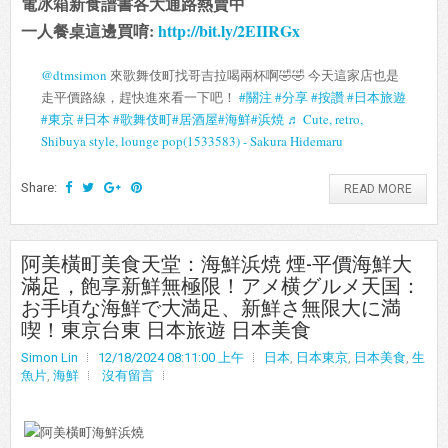
電冰箱新食譜書各大通路熱賣中
一人餐桌這邊買唷:
http://bit.ly/2EIIRGx
@dtmsimon
來歌舞伎町找哥吉拉喝兩杯啊🤣🤣 今天這家店也是
走平價路線，趕快進來看一下吧！
#關注
#分享
#按讚
#日本旅遊
#東京
#日本
#歌舞伎町
#居酒屋
#海鮮
#浜焼
♬ Cute, retro,
Shibuya style, lounge pop(1533583) - Sakura Hidemaru
Share:
READ MORE
阿美橫町美食天堂：海鮮浜焼 煙-平價海鮮大
滿足，飽享新鮮無極限！アメ横グルメ天国：
お手頃な海鮮で大満足、新鮮さ無限大に満
喫！東京台東 日本旅遊 日本美食
Simon Lin
12/18/2024 08:11:00 上午
日本
,
日本東京
,
日本美食
,
生
魚片
,
海鮮
沒有留言