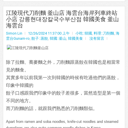
江陵現代刀削麵 釜山店 海雲台海岸列車終站
小店 강릉현대장칼국수부산점 韓國美食 釜山
海雲台
Simon Lin
12/26/2024 11:37:00 上午
小吃::韓國
,
料理::刀削麵
,
海
雲台Gunam-ro
,
餃子::蒸餃
,
韓國::釜山
,
韓國美食
沒有留言
除了拉麵、蕎麥麵之外，刀削麵跟蒸餃在韓國也是相當常
見的麵食。
其實多年以前我第一次到韓國的時候有吃過他們的蒸餃，
印象中韓國的
餃子口感跟我們印象中的餃子差很多，當然造型是第一個
不同的地方。
而刀削麵的話，就跟我們熟悉的刀削麵類似。
Apart from ramen and soba noodles, knife-cut noodles and steamed
dumplings are also quite common noodle dishes in Korea.