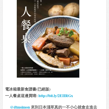
電冰箱最新食譜書(已絕版)
一人餐桌這邊買唷:
http://bit.ly/2EIIRGx
@dtmsimon
來到日本淺草真的一不小心就會走進去