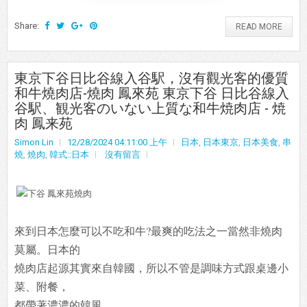
Share:
READ MORE
東京下谷日比谷線入谷駅，沒有觀光客的優質
和牛燒肉店-燒肉 鳳來苑 東京下谷 日比谷線入
谷駅、観光客のいない上質な和牛焼肉店 - 焼
肉 鳳来苑
Simon Lin
12/28/2024 04:11:00 上午
日本
,
日本東京
,
日本美食
,
串
燒
,
燒肉
,
韓式::日本
沒有留言
來到日本怎麼可以不吃和牛?最爽的吃法之一當然非燒肉
莫屬。日本的
燒肉店起源其實來自韓國，所以不管是調味方式跟桌邊小
菜、附餐，
都帶著
濃濃的韓風。