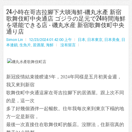
24小時在哥吉拉腳下大啖海鮮-磯丸水產 新宿
歌舞伎町中央通店 ゴジラの足元で24時間海鮮
を堪能できる店 - 磯丸水産 新宿歌舞伎町中央
通り店
Simon Lin
12/23/2024 01:42:00 上午
日本
,
日本東京
,
日本美食
,
日
本連鎖
,
生魚片
,
居酒屋
,
海鮮
沒有留言
新冠疫情結束後睽違5年，2024年同樣是五月初黃金週，
我又來到新宿
歌舞伎町中央通這家在哥吉拉腳下的居酒屋。跟上次不同
的是，這一次
多了好幾個酒伴一起暢飲。往年我每次來到東京下榻的地
方一定是新宿，
最後一次直接住在歌舞伎町的飯店。沒辦法，住新宿真的