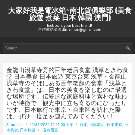
大家好我是電冰箱~南北貨俱樂部 (美食
旅遊 煮菜 日本 韓國 澳門)
Icebox is your best friend!
合作邀約請洽dtmsimon@gmail.com
金龍山淺草寺旁的百年老店食堂 浅草ときわ食
堂 日本美食 日本旅遊 東京台東 浅草・金龍山
浅草寺のそばにある百年老舗の食堂「浅草と
きわ食堂」は、日本の美食を楽しむのに最適
な場所です。伝統的な家庭料理と素朴な味わ
いが特徴で、観光中に立ち寄るのにぴったり
です。日本旅行で東京・台東区を訪れた際
は、ぜひ一度足を運んでみてください！
Simon Lin
12/31/2024 12:13:00 上午
日本
,
日本老店
,
日本東京
,
日
本美食
,
日本旅遊
沒有留言