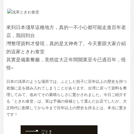
來到日本淺草這種地方，真的一不小心都可能走進百年老
店，我回到台
灣整理資料才發現，真的是太神奇了。今天要跟大家介紹
的這家ときわ食堂
其實是備案餐廳，竟然從大正年間開業至今已過百年，怪
怪~
日本の浅草のような場所では、ふとした拍子に百年以上の歴史を持つ
老舗に足を踏み入れてしまうことがあります。台湾に戻って資料を整
理してみて、改めてその素晴らしさに驚かされました。今日ご紹介す
る「ときわ食堂」は、実は予備の候補として選んだお店でしたが、大
正時代に創業してから今まで百年以上の歴史を誇るとは、本当に驚き
です！