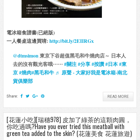
電冰箱食譜書(已絕版)
一人餐桌這邊買唷:
http://bit.ly/2EIIRGx
@dtmsimon
東京下谷超值黑毛和牛燒肉店～ 日本人
去的沒有觀光客哦⋯⋯
#關注
#分享
#按讚
#日本
#東
京
#燒肉
#黑毛和牛
♬ 原聲 - 大家好我是電冰箱-南北
貨俱樂部
Share:
READ MORE
[花蓮小吃][瑞穗978] 皮加了綠茶的這顆肉圓，
你吃過嗎?Have you ever tried this meatball with
green tea added to the skin? (花蓮美食 花蓮旅遊)