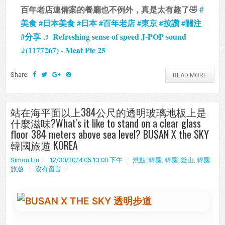
百年老店連備案的餐廳也不例外，真是太有趣了🤣
#
美食
#日本美食
#日本
#百年老店
#東京
#按讚
#關注
#分享
♬ Refreshing sense of speed J-POP sound
♪(1177267) - Meat Pie 25
Share:
READ MORE
站在海平面以上384公尺的透明玻璃地板上是
什麼滋味?What's it like to stand on a clear glass
floor 384 meters above sea level? BUSAN X the SKY
韓國旅遊 KOREA
Simon Lin
12/30/2024 05:13:00 下午
景點::韓國
,
韓國::釜山
,
韓國
旅遊
沒有留言