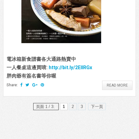
電冰箱新食譜書各大通路熱賣中
一人餐桌這邊買唷:
http://bit.ly/2EIIRGx
胖肉爺有簽名書等你喔
Share:
READ MORE
頁面 1 / 3:
1
2
3
下一頁