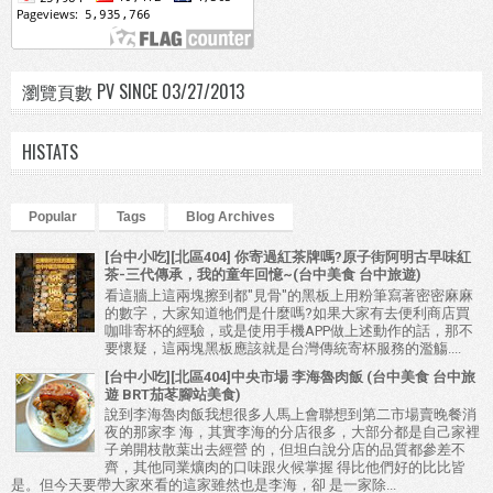
瀏覽頁數 PV SINCE 03/27/2013
HISTATS
Popular
Tags
Blog Archives
[台中小吃][北區404] 你寄過紅茶牌嗎?原子街阿明古早味紅
茶-三代傳承，我的童年回憶~(台中美食 台中旅遊)
看這牆上這兩塊擦到都"見骨"的黑板上用粉筆寫著密密麻麻
的數字，大家知道牠們是什麼嗎?如果大家有去便利商店買
咖啡寄杯的經驗，或是使用手機APP做上述動作的話，那不
要懷疑，這兩塊黑板應該就是台灣傳統寄杯服務的濫觴....
[台中小吃][北區404]中央市場 李海魯肉飯 (台中美食 台中旅
遊 BRT茄苳腳站美食)
說到李海魯肉飯我想很多人馬上會聯想到第二市場賣晚餐消
夜的那家李 海，其實李海的分店很多，大部分都是自己家裡
子弟開枝散葉出去經營 的，但坦白說分店的品質都參差不
齊，其他同業爌肉的口味跟火候掌握 得比他們好的比比皆
是。但今天要帶大家來看的這家雖然也是李海，卻 是一家除...