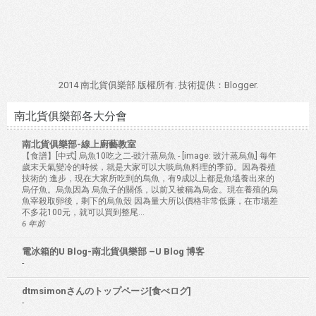
2014 南北貨俱樂部 版權所有. 技術提供：
Blogger
.
南北貨俱樂部各大分會
南北貨俱樂部-線上廚藝教室
【食譜】[中式] 烏魚10吃之二-豉汁蒸烏魚
-
[image: 豉汁蒸烏魚] 每年
歲末天氣變冷的時候，就是大家可以大啖烏魚料理的季節。因為養殖
技術的 進步，現在大家所吃到的烏魚，有9成以上都是魚塭養出來的
烏仔魚。烏魚因為 烏魚子的關係，以前又被稱為烏金。現在養殖的烏
魚宰殺取卵後，剩下的烏魚殼 因為量大所以價格非常低廉，在市場差
不多花100元，就可以買到整尾...
6 年前
電冰箱的U Blog-南北貨俱樂部 –U Blog 博客
-
dtmsimonさんのトップページ[食べログ]
-