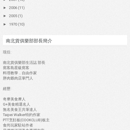
►
2006
(11)
►
2005
(1)
►
1970
(10)
南北貨俱樂部部長簡介
現任:
南北貨俱樂部生活誌 部長
窩客島星級窩客
料理教學．自由作家
胖肉爺肉店掌門人
經歷:
奇摩美食摩人
G+美食精選名人
無名美食王共筆達人
Taipei Walker特約作家
PTT烹飪板(COOKCLUB)板主
食尚玩家駐站作者