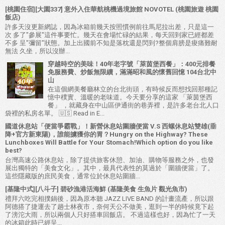
[桃園住宿][大園337] 意外入住華航桃機過境旅館 NOVOTEL (桃園旅遊 桃園
飯店)
許多天沒更新網誌，因為冰箱前幾天按照慣例前往馬尼拉出差，只是這一
次 多了"參展"這件事要忙。幾天在會場忙碌的結果，每天回到家已經都差
不多 呈"彌留"狀態。加上出國前不知是落枕還是閃到?整個肩膀是痠痛難耐
無法 久坐，所以沒辦...
穿越時空的美味！40年老字號「萊茵堡西餐」：400元排餐
免服務費、炒飯無限續，滿滿昭和風的懷舊回憶 104台北中
山
在這個網美餐廳林立的台北街頭，有時候反而想找回那種記
憶中樸實、溫暖的老味道。今天要分享的這家 「萊茵堡西
餐」 ，就藏身在中山區伊通街的巷弄裡，是許多老台北人口
袋裡的私房名單。 🇺🇸 Read in E...
國道休息站「便當爭霸戰」！新營休息站圍牆便當 V.S 西螺休息站雙雄(垂
降+官方新東陽)，誰能擄獲你的胃？Hungry on the Highway? These
Lunchboxes Will Battle for Your Stomach!Which option do you like
best?
台灣高速公路休息站，除了提供旅客休憩、加油、購物等服務之外，也發
展出獨特的「美食文化」。其中，最具代表性的莫過於「圍牆便當」了。
這些隱藏版的庶民美食，通常位於休息站圍牆...
[基隆中式][八斗子] 碧砂漁港活海鮮 (基隆美食 生魚片 觀光魚市)
禮拜六吃完相撲鍋後，因為原本聽 JAZZ LIVE BAND 的計畫流產，所以跟
阿德搭了捷運去了趟士林夜市，奈何天公不做美，逛到一半的時候竟下起
了滂沱大雨，所以兩個人只好搭車回飯店。 不過這樣也好，因為忙了一天
的冰箱此時已經呈...