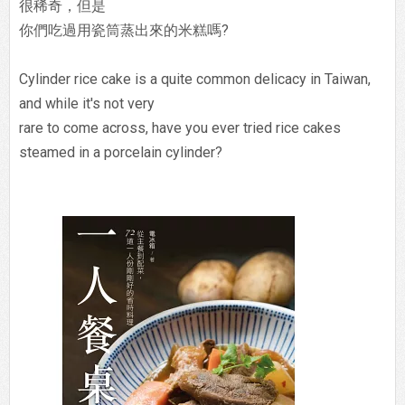
很稀奇，但是
你們吃過用瓷筒蒸出來的米糕嗎?
Cylinder rice cake is a quite common delicacy in Taiwan,
and while it's not very
rare to come across, have you ever tried rice cakes
steamed in a porcelain cylinder?