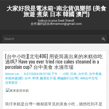
大家好我是電冰箱~南北貨俱樂部 (美食
旅遊 煮菜 日本 韓國 澳門)
Icebox is your best friend!
合作邀約請洽dtmsimon@gmail.com
[台中小吃][北屯406] 用瓷筒蒸出來的米糕你吃
過嗎? Have you ever tried rice cakes steamed in a
porcelain cup? 台中美食 水湳市場
Simon Lin
3/27/2024 09:57:00 下午
小吃::日本
,
台中市
,
台中美食
,
米糕肉羹(焿)::台中
,
料理::酸菜肚片湯
,
郵編旅行(台灣)::406台中北屯
沒有留言
筒仔米糕是台灣一種相當常見的美食小吃，雖然吃到不是