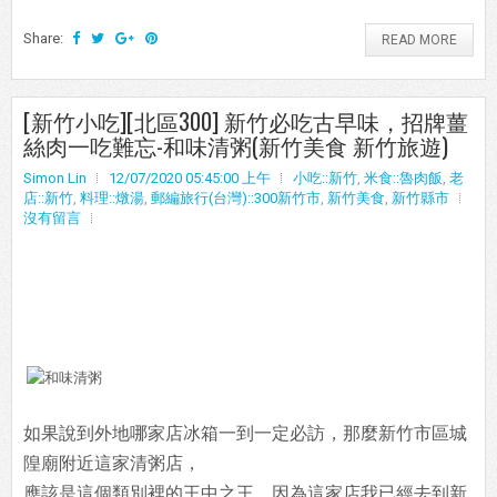
Share:
READ MORE
[新竹小吃][北區300] 新竹必吃古早味，招牌薑
絲肉一吃難忘-和味清粥(新竹美食 新竹旅遊)
Simon Lin
12/07/2020 05:45:00 上午
小吃::新竹
,
米食::魯肉飯
,
老
店::新竹
,
料理::燉湯
,
郵編旅行(台灣)::300新竹市
,
新竹美食
,
新竹縣市
沒有留言
如果說到外地哪家店冰箱一到一定必訪，那麼新竹市區城
隍廟附近這家清粥店，
應該是這個類別裡的王中之王。因為這家店我已經去到新