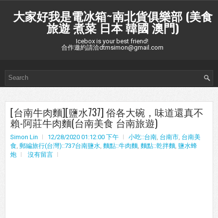
大家好我是電冰箱~南北貨俱樂部 (美食
旅遊 煮菜 日本 韓國 澳門)
Icebox is your best friend!
合作邀約請洽dtmsimon@gmail.com
[台南牛肉麵][鹽水737] 俗各大碗，味道還真不
賴-阿莊牛肉麵(台南美食 台南旅遊)
Simon Lin
12/28/2020 01:12:00 下午
小吃::台南
,
台南市
,
台南美
食
,
郵編旅行(台灣)::737台南鹽水
,
麵點::牛肉麵
,
麵點::乾拌麵
,
鹽水蜂
炮
沒有留言