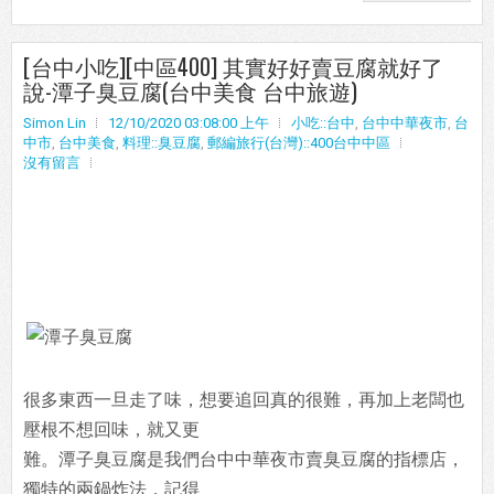
[台中小吃][中區400] 其實好好賣豆腐就好了
說-潭子臭豆腐(台中美食 台中旅遊)
Simon Lin
12/10/2020 03:08:00 上午
小吃::台中
,
台中中華夜市
,
台
中市
,
台中美食
,
料理::臭豆腐
,
郵編旅行(台灣)::400台中中區
沒有留言
很多東西一旦走了味，想要追回真的很難，再加上老闆也
壓根不想回味，就又更
難。潭子臭豆腐是我們台中中華夜市賣臭豆腐的指標店，
獨特的兩鍋炸法，記得