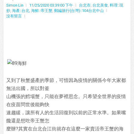
Simon Lin
11/25/2020 03:39:00 下午
台北市
,
台北美食
,
料理::現
炒
,
海產::台北
,
海鮮::帝王蟹
,
郵編旅行(台灣)::104台北中山
沒有留言
又到了秋蟹盛產的季節，可惜因為疫情的關係今年大家都
無法出國，所以對釜
山機張的鱈場蟹，只能在夢裡思念。只希望全世界的疫情
在疫苗問世後能夠快
速趨緩，讓所有人的生活回復到以前的正常水準。如果嘴
饞還是想吃帝王蟹怎
麼辦?其實在台北合江街就存在這麼一家賣活帝王蟹的海