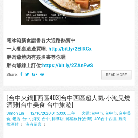
電冰箱新食譜書各大通路熱賣中
一人餐桌這邊買唷:
http://bit.ly/2EIIRGx
胖肉爺燒肉有簽名書等你喔
胖肉爺線上訂位:
https://bit.ly/2ZAnFwS
Share:
READ MORE
[台中火鍋][西區403]台中西區超人氣-小漁兒燒
酒雞(台中美食 台中旅遊)
Simon Lin
12/16/2020 01:53:00 上午
火鍋::台中市
,
台中市
,
台中美
食
,
老店::台中
,
消夜::台中
,
排隊店
,
郵編旅行(台灣)::403台中西區
,
雞肉::
燒酒雞
沒有留言