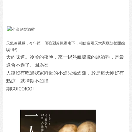
天氣冷颼颼，今年第一個強烈冷氣團南下，相信這兩天大家應該都開始
嗅到冬
天的味道。冷冷的夜晚，來一鍋熱氣騰騰的燒酒雞，是最
適合不過了。因為友
人說沒有吃過我家附近的小漁兒燒酒雞，於是這天剛好有
點涼，就擇期不如撞
期GO!GO!GO!