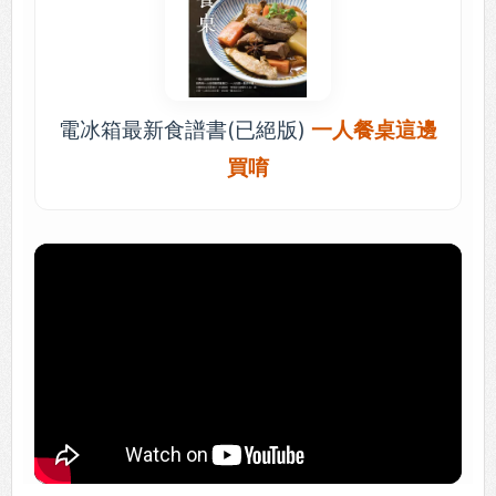
電冰箱最新食譜書(已絕版)
一人餐桌這邊
買唷