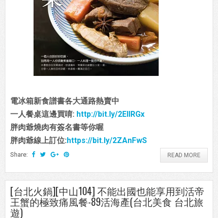
電冰箱新食譜書各大通路熱賣中
一人餐桌這邊買唷:
http://bit.ly/2EIIRGx
胖肉爺燒肉有簽名書等你喔
胖肉爺線上訂位:
https://bit.ly/2ZAnFwS
Share:
READ MORE
[台北火鍋][中山104] 不能出國也能享用到活帝
王蟹的極致痛風餐-89活海產(台北美食 台北旅
遊)