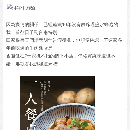
因為疫情的關係，已經連續10年沒有缺席過鹽水蜂炮的
我，前些日子到台南特別
回家跟長官們請示明年告假獲准，也順便確認一下這家多
年前吃過的牛肉麵店是
否還健在?一家挺不錯的鄉下小店，價格實惠味道也不
錯，那就看我娓娓道來吧!