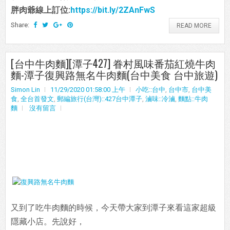
胖肉爺線上訂位:
https://bit.ly/2ZAnFwS
Share:
READ MORE
[台中牛肉麵][潭子427] 眷村風味番茄紅燒牛肉
麵-潭子復興路無名牛肉麵(台中美食 台中旅遊)
Simon Lin
11/29/2020 01:58:00 上午
小吃::台中
,
台中市
,
台中美
食
,
全台首發文
,
郵編旅行(台灣)::427台中潭子
,
滷味::冷滷
,
麵點::牛肉
麵
沒有留言
又到了吃牛肉麵的時候，今天帶大家到潭子來看這家超級
隱藏小店。先說好，