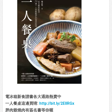
電冰箱新食譜書各大通路熱賣中
一人餐桌這邊買唷:
http://bit.ly/2EIIRGx
胖肉爺燒肉有簽名書等你喔