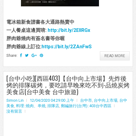
電冰箱新食譜書各大通路熱賣中
一人餐桌這邊買唷:
http://bit.ly/2EIIRGx
胖肉爺燒肉有簽名書等你喔
胖肉爺線上訂位:
https://bit.ly/2ZAnFwS
Share:
READ MORE
[台中小吃][西區403]【台中向上市場】先炸後
烤的排隊碳烤，要吃請早晚來吃不到-品燒炭烤
美食店(台中美食 台中旅遊)
Simon Lin
12/04/2020 04:29:00 上午
台中市
,
台中向上市場
,
台中
美食
,
料理::燒肉、串燒
,
排隊店
,
郵編旅行(台灣)::403台中西區
沒有留言