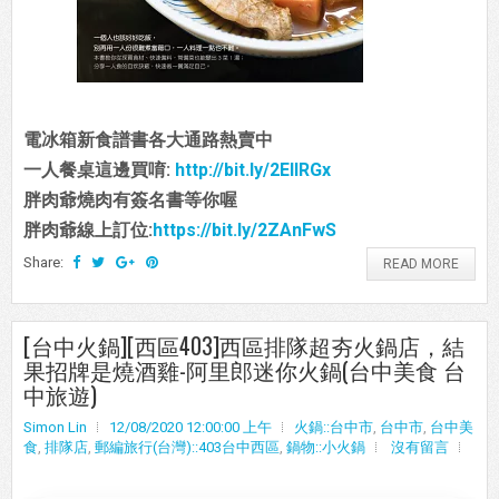
電冰箱新食譜書各大通路熱賣中
一人餐桌這邊買唷:
http://bit.ly/2EIIRGx
胖肉爺燒肉有簽名書等你喔
胖肉爺線上訂位:
https://bit.ly/2ZAnFwS
Share:
READ MORE
[台中火鍋][西區403]西區排隊超夯火鍋店，結
果招牌是燒酒雞-阿里郎迷你火鍋(台中美食 台
中旅遊)
Simon Lin
12/08/2020 12:00:00 上午
火鍋::台中市
,
台中市
,
台中美
食
,
排隊店
,
郵編旅行(台灣)::403台中西區
,
鍋物::小火鍋
沒有留言