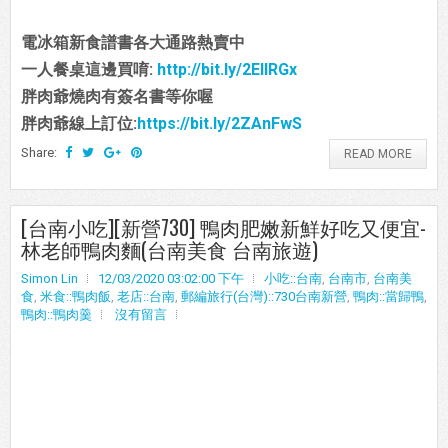
電冰箱新食譜書各大通路熱賣中
一人餐桌這邊買唷:
http://bit.ly/2EIIRGx
胖肉爺燒肉有簽名書等你喔
胖肉爺線上訂位:
https://bit.ly/2ZAnFwS
Share:
READ MORE
[台南小吃][新營730] 鴨肉肥嫩新鮮好吃又便宜-
林老師鴨肉麵(台南美食 台南旅遊)
Simon Lin
12/03/2020 03:02:00 下午
小吃::台南
,
台南市
,
台南美
食
,
米食::鴨肉飯
,
老店::台南
,
郵編旅行(台灣)::730台南新營
,
鴨肉::當歸鴨
,
鴨肉::鴨肉羹
沒有留言