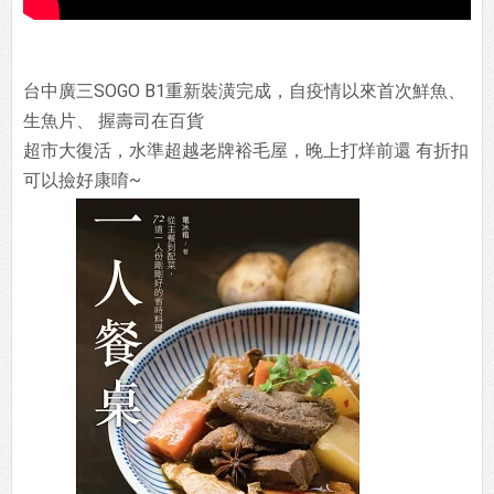
台中廣三SOGO B1重新裝潢完成，自疫情以來首次鮮魚、
生魚片、 握壽司在百貨
超市大復活，水準超越老牌裕毛屋，晚上打烊前還 有折扣
可以撿好康唷~