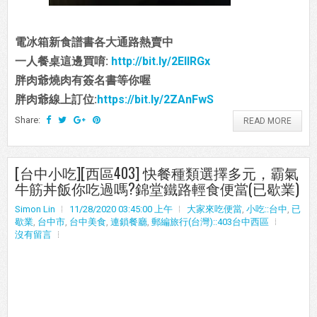
電冰箱新食譜書各大通路熱賣中
一人餐桌這邊買唷:
http://bit.ly/2EIIRGx
胖肉爺燒肉有簽名書等你喔
胖肉爺線上訂位:
https://bit.ly/2ZAnFwS
Share:
READ MORE
[台中小吃][西區403] 快餐種類選擇多元，霸氣
牛筋丼飯你吃過嗎?錦堂鐵路輕食便當(已歇業)
Simon Lin
11/28/2020 03:45:00 上午
大家來吃便當
,
小吃::台中
,
已
歇業
,
台中市
,
台中美食
,
連鎖餐廳
,
郵編旅行(台灣)::403台中西區
沒有留言