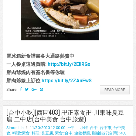
電冰箱新食譜書各大通路熱賣中
一人餐桌這邊買唷:
http://bit.ly/2EIIRGx
胖肉爺燒肉有簽名書等你喔
胖肉爺線上訂位:
https://bit.ly/2ZAnFwS
Share:
READ MORE
[台中小吃][西區403] 卍正素食卍-川東味臭豆
腐 二中店(台中美食 台中旅遊)
Simon Lin
11/30/2020 12:00:00 上午
小吃::台中
,
台中市
,
台中美
食
,
料理::素食
,
料理::臭豆腐
,
素食::台中
,
連鎖餐廳
,
郵編旅行(台灣)::403