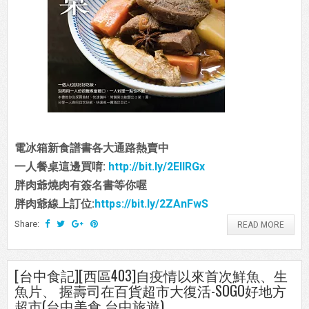
電冰箱新食譜書各大通路熱賣中
一人餐桌這邊買唷:
http://bit.ly/2EIIRGx
胖肉爺燒肉有簽名書等你喔
胖肉爺線上訂位:
https://bit.ly/2ZAnFwS
Share:
READ MORE
[台中食記][西區403]自疫情以來首次鮮魚、生
魚片、 握壽司在百貨超市大復活-SOGO好地方
超市(台中美食 台中旅遊)