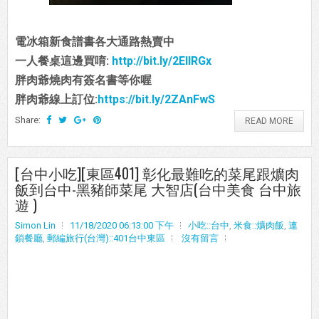
電冰箱新食譜書各大通路熱賣中
一人餐桌這邊買唷:
http://bit.ly/2EIIRGx
胖肉爺燒肉有簽名書等你喔
胖肉爺線上訂位:
https://bit.ly/2ZAnFwS
Share:
READ MORE
[台中小吃][東區401] 彰化最難吃的菜尾跟爌肉
飯到台中-黑豬師菜尾 大智店(台中美食 台中旅
遊 )
Simon Lin
11/18/2020 06:13:00 下午
小吃::台中
,
米食::爌肉飯
,
連
鎖餐廳
,
郵編旅行(台灣)::401台中東區
沒有留言