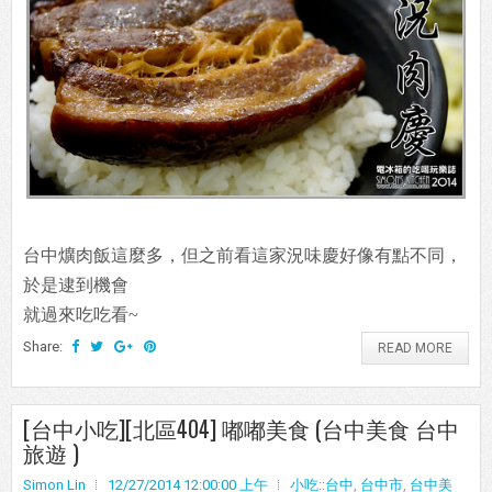
台中爌肉飯這麼多，但之前看這家況味慶好像有點不同，
於是逮到機會
就過來吃吃看~
Share:
READ MORE
[台中小吃][北區404] 嘟嘟美食 (台中美食 台中
旅遊 )
Simon Lin
12/27/2014 12:00:00 上午
小吃::台中
,
台中市
,
台中美