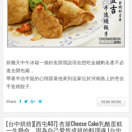
前幾天中午冰箱一個好友跟我說現在想吃金錢豹名產不必
進去開包廂，
帶著半信半疑的心情跟著他來到這家位於河南路上的壱吉
手造燒餃子。
Share:
READ MORE
[台中烘焙][西屯407] 杏屋Cheese Cake乳酪蛋糕
一生懸命，因為自己愛所成就的料理魂 (台中