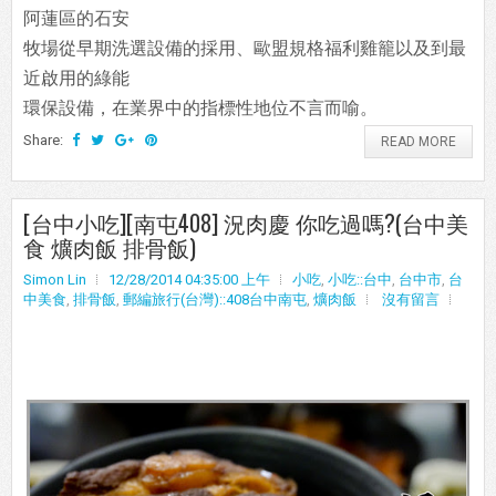
阿蓮區的石安
牧場從早期洗選設備的採用、歐盟規格福利雞籠以及到最
近啟用的綠能
環保設備，在業界中的指標性地位不言而喻。
Share:
READ MORE
[台中小吃][南屯408] 況肉慶 你吃過嗎?(台中美
食 爌肉飯 排骨飯)
Simon Lin
12/28/2014 04:35:00 上午
小吃
,
小吃::台中
,
台中市
,
台
中美食
,
排骨飯
,
郵編旅行(台灣)::408台中南屯
,
爌肉飯
沒有留言