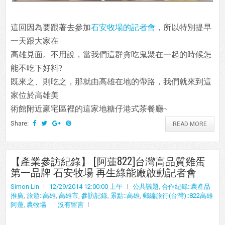
這回因為要跟著去參加
石安牧場的記者會
，所以特別提早
一天跟大家在
高雄見面。不用說，當我們這群貪吃鬼聚在一起的時候怎
能不吃下好料?
既來之、則吃之，那就由高雄在地的帶路，我們就來到這
家位於高雄美
術館附近豪宅區裡的這家地糖仔港式茶餐廳~
Share:
READ MORE
【產業參訪紀錄】 [阿蓮822]台灣高品質雞蛋
第一品牌 石安牧場 再生綠能廠啟動記者會
Simon Lin
12/29/2014 12:00:00 上午
公共議題
,
合作紀錄::農產品
推廣
,
旅遊::高雄
,
高雄市
,
參訪記錄
,
景點::高雄
,
郵編旅行(台灣)::822高雄
阿蓮
,
農牧場
沒有留言