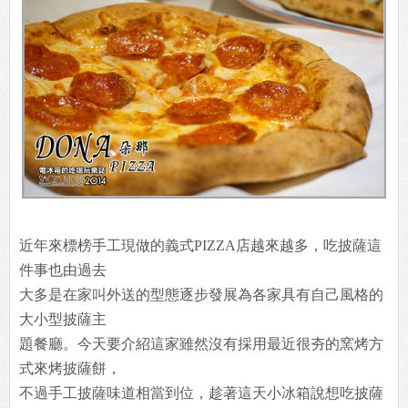
近年來標榜手工現做的義式PIZZA店越來越多，吃披薩這
件事也由過去
大多是在家叫外送的型態逐步發展為各家具有自己風格的
大小型披薩主
題餐廳。今天要介紹這家雖然沒有採用最近很夯的窯烤方
式來烤披薩餅，
不過手工披薩味道相當到位，趁著這天小冰箱說想吃披薩