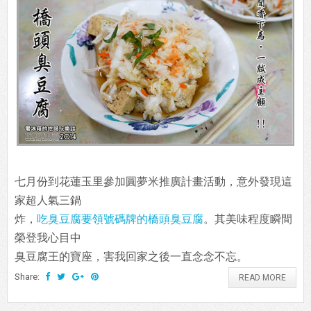
七月份到花蓮玉里參加圓夢米推廣計畫活動，意外發現這
家超人氣三鍋
炸，
吃臭豆腐要領號碼牌的橋頭臭豆腐
。其美味程度瞬間
榮登我心目中
臭豆腐王的寶座，害我回家之後一直念念不忘。
Share:
READ MORE