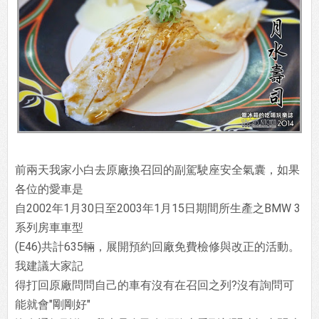
前兩天我家小白去原廠換召回的副駕駛座安全氣囊，如果
各位的愛車是
自2002年1月30日至2003年1月15日期間所生產之BMW 3
系列房車車型
(E46)共計635輛，展開預約回廠免費檢修與改正的活動。
我建議大家記
得打回原廠問問自己的車有沒有在召回之列?沒有詢問可
能就會"剛剛好"