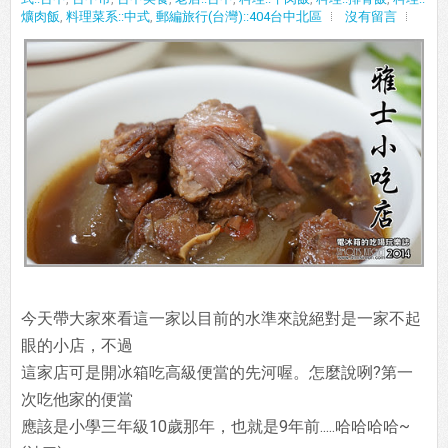
爌肉飯
,
料理菜系::中式
,
郵編旅行(台灣)::404台中北區
沒有留言
今天帶大家來看這一家以目前的水準來說絕對是一家不起
眼的小店，不過
這家店可是開冰箱吃高級便當的先河喔。怎麼說咧?第一
次吃他家的便當
應該是小學三年級10歲那年，也就是9年前.....哈哈哈哈~