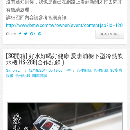
沒有通知到你，我也是自己在網路上看到新聞才打去問才
有後續處理，
詳細召回內容請參考官網資訊:
http://www.bmw.com.tw/owner/event/content.jsp?id=128
Share:
READ MORE
[3C開箱] 好水好喝好健康 愛惠浦橱下型冷熱飲
水機 HS-288(合作紀錄 )
Simon Lin
12/18/2014 05:19:00 下午
合作紀錄
,
合作紀錄::3C廚房
設備
,
合作紀錄::開箱體驗