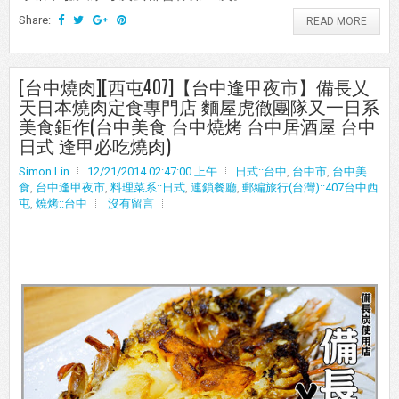
Share:
READ MORE
[台中燒肉][西屯407]【台中逢甲夜市】備長乂
天日本燒肉定食專門店 麵屋虎徹團隊又一日系
美食鉅作(台中美食 台中燒烤 台中居酒屋 台中
日式 逢甲必吃燒肉)
Simon Lin
12/21/2014 02:47:00 上午
日式::台中
,
台中市
,
台中美
食
,
台中逢甲夜市
,
料理菜系::日式
,
連鎖餐廳
,
郵編旅行(台灣)::407台中西
屯
,
燒烤::台中
沒有留言