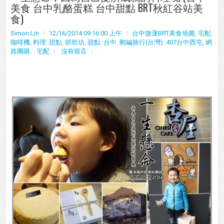
美食 台中乳酪蛋糕 台中甜點 BRT秋紅谷站美
食)
Simon Lin
12/16/2014 09:16:00 上午
台中捷運BRT美食地圖
,
宅配
,
咖啡機
,
料理::甜點
,
烘焙坊
,
甜點::台中
,
郵編旅行(台灣)::407台中西屯
,
網
路團購、宅配
沒有留言