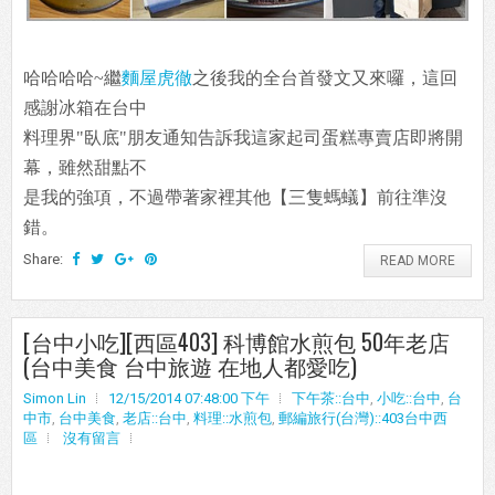
哈哈哈哈~繼
麵屋虎徹
之後我的全台首發文又來囉，這回
感謝冰箱在台中
料理界"臥底"朋友通知告訴我這家起司蛋糕專賣店即將開
幕，雖然甜點不
是我的強項，不過帶著家裡其他【三隻螞蟻】前往準沒
錯。
Share:
READ MORE
[台中小吃][西區403] 科博館水煎包 50年老店
(台中美食 台中旅遊 在地人都愛吃)
Simon Lin
12/15/2014 07:48:00 下午
下午茶::台中
,
小吃::台中
,
台
中市
,
台中美食
,
老店::台中
,
料理::水煎包
,
郵編旅行(台灣)::403台中西
區
沒有留言