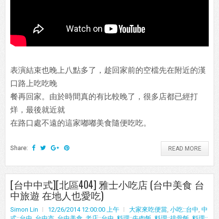
表演結束也晚上八點多了，趁回家前的空檔先在附近的漢
口路上吃吃晚
餐再回家。由於時間真的有比較晚了，很多店都已經打
烊，最後就近就
在路口處不遠的這家嘟嘟美食隨便吃吃。
Share:
READ MORE
[台中中式][北區404] 雅士小吃店 (台中美食 台
中旅遊 在地人也愛吃)
Simon Lin
12/26/2014 12:00:00 上午
大家來吃便當
,
小吃::台中
,
中
式::台中
,
台中市
,
台中美食
,
老店::台中
,
料理::牛肉飯
,
料理::排骨飯
,
料理::