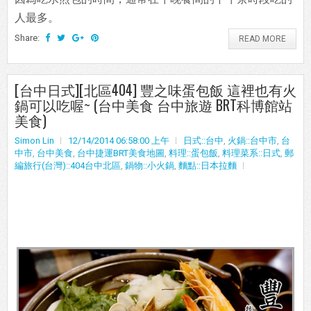
人最多。
Share:
READ MORE
[台中日式][北區404] 豐之味蛋包飯 這裡也有火
鍋可以吃喔~ (台中美食 台中旅遊 BRT科博館站
美食)
Simon Lin
12/14/2014 06:58:00 上午
日式::台中
,
火鍋::台中市
,
台
中市
,
台中美食
,
台中捷運BRT美食地圖
,
料理::蛋包飯
,
料理菜系::日式
,
郵
編旅行(台灣)::404台中北區
,
鍋物::小火鍋
,
麵點::日本拉麵