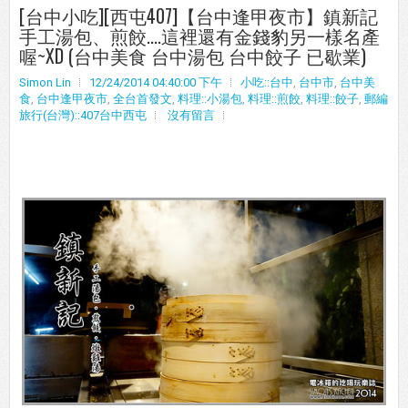
[台中小吃][西屯407]【台中逢甲夜市】鎮新記
手工湯包、煎餃....這裡還有金錢豹另一樣名產
喔~XD (台中美食 台中湯包 台中餃子 已歇業)
Simon Lin
12/24/2014 04:40:00 下午
小吃::台中
,
台中市
,
台中美
食
,
台中逢甲夜市
,
全台首發文
,
料理::小湯包
,
料理::煎餃
,
料理::餃子
,
郵編
旅行(台灣)::407台中西屯
沒有留言