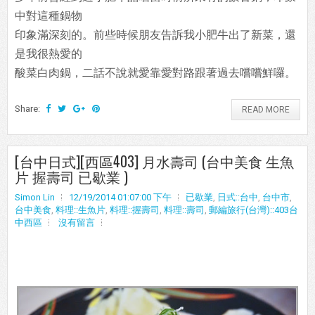
中對這種鍋物
印象滿深刻的。前些時候朋友告訴我小肥牛出了新菜，還
是我很熱愛的
酸菜白肉鍋，二話不說就愛靠愛對路跟著過去嚐嚐鮮囉。
Share:
READ MORE
[台中日式][西區403] 月水壽司 (台中美食 生魚
片 握壽司 已歇業 )
Simon Lin
12/19/2014 01:07:00 下午
已歇業
,
日式::台中
,
台中市
,
台中美食
,
料理::生魚片
,
料理::握壽司
,
料理::壽司
,
郵編旅行(台灣)::403台
中西區
沒有留言