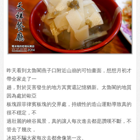
昨天看到太魯閣燕子口附近山崩的可怕畫面，想想月初才
帶全家走了一
趟，對於災害發生的地方其實還記憶猶新。太魯閣的地質
因為處於歐亞
板塊跟菲律賓板塊的交界處，持續性的造山運動導致真的
很不穩定，不
過壯麗的峽谷風景，真的讓人每次進去都是讚嘆不斷，不
管去了幾次，
冰箱不騙大家每次去都會像第一次。