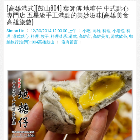
[高雄港式][鼓山804] 葉師傅 地糖仔 中式點心
專門店 五星級手工港點的美妙滋味(高雄美食
高雄旅遊)
Simon Lin
12/30/2014 12:00:00 上午
小吃::高雄
,
料理::小湯包
,
料
理::港式點心
,
料理::餃子
,
料理菜系::港式
,
高雄市
,
高雄美食
,
港式飲茶
,
郵
編旅行(台灣)::804高雄鼓山
沒有留言