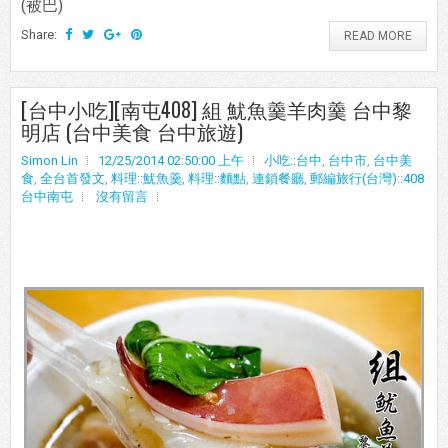
(被巴)
Share:
READ MORE
[台中小吃][南屯408] 組 魷魚羹羊肉羹 台中黎
明店 (台中美食 台中旅遊)
Simon Lin
12/25/2014 02:50:00 上午
小吃::台中
,
台中市
,
台中美
食
,
全台首發文
,
料理::魷魚羹
,
料理::麵點
,
連鎖餐廳
,
郵編旅行(台灣)::408
台中南屯
沒有留言