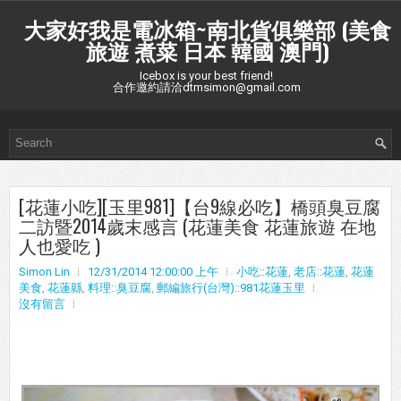
大家好我是電冰箱~南北貨俱樂部 (美食
旅遊 煮菜 日本 韓國 澳門)
Icebox is your best friend!
合作邀約請洽dtmsimon@gmail.com
[花蓮小吃][玉里981]【台9線必吃】橋頭臭豆腐
二訪暨2014歲末感言 (花蓮美食 花蓮旅遊 在地
人也愛吃 )
Simon Lin
12/31/2014 12:00:00 上午
小吃::花蓮
,
老店::花蓮
,
花蓮
美食
,
花蓮縣
,
料理::臭豆腐
,
郵編旅行(台灣)::981花蓮玉里
沒有留言