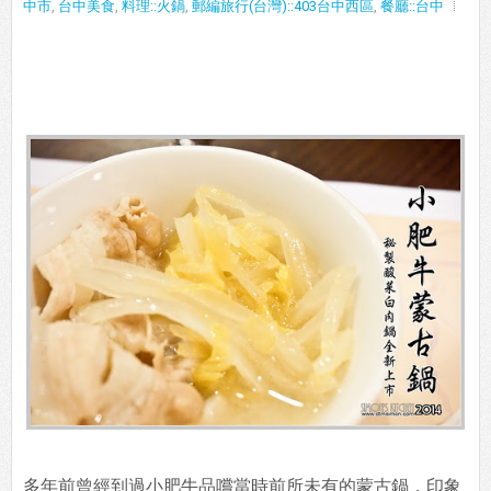
中市
,
台中美食
,
料理::火鍋
,
郵編旅行(台灣)::403台中西區
,
餐廳::台中
多年前曾經到過小肥牛品嚐當時前所未有的蒙古鍋，印象