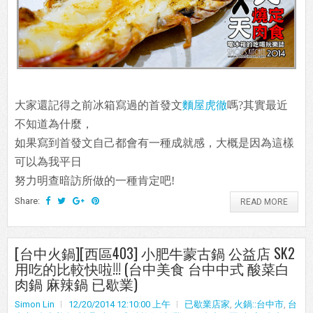
大家還記得之前冰箱寫過的首發文
麵屋虎徹
嗎?其實最近
不知道為什麼，
如果寫到首發文自己都會有一種成就感，大概是因為這樣
可以為我平日
努力明查暗訪所做的一種肯定吧!
Share:
READ MORE
[台中火鍋][西區403] 小肥牛蒙古鍋 公益店 SK2
用吃的比較快啦!!! (台中美食 台中中式 酸菜白
肉鍋 麻辣鍋 已歇業)
Simon Lin
12/20/2014 12:10:00 上午
已歇業店家
,
火鍋::台中市
,
台