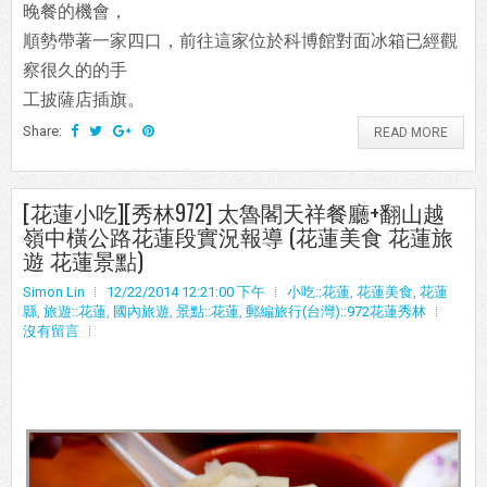
晚餐的機會，
順勢帶著一家四口，前往這家位於科博館對面冰箱已經觀
察很久的的手
工披薩店插旗。
Share:
READ MORE
[花蓮小吃][秀林972] 太魯閣天祥餐廳+翻山越
嶺中橫公路花蓮段實況報導 (花蓮美食 花蓮旅
遊 花蓮景點)
Simon Lin
12/22/2014 12:21:00 下午
小吃::花蓮
,
花蓮美食
,
花蓮
縣
,
旅遊::花蓮
,
國內旅遊
,
景點::花蓮
,
郵編旅行(台灣)::972花蓮秀林
沒有留言