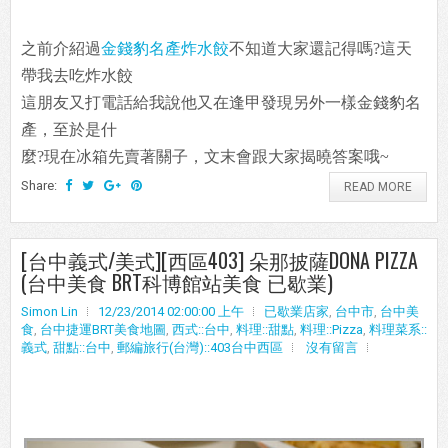
之前介紹過
金錢豹名產炸水餃
不知道大家還記得嗎?這天
帶我去吃炸水餃
這朋友又打電話給我說他又在逢甲發現另外一樣金錢豹名
產，至於是什
麼?現在冰箱先賣著關子，文末會跟大家揭曉答案哦~
Share:
READ MORE
[台中義式/美式][西區403] 朵那披薩DONA PIZZA
(台中美食 BRT科博館站美食 已歇業)
Simon Lin
12/23/2014 02:00:00 上午
已歇業店家
,
台中市
,
台中美
食
,
台中捷運BRT美食地圖
,
西式::台中
,
料理::甜點
,
料理::Pizza
,
料理菜系::
義式
,
甜點::台中
,
郵編旅行(台灣)::403台中西區
沒有留言