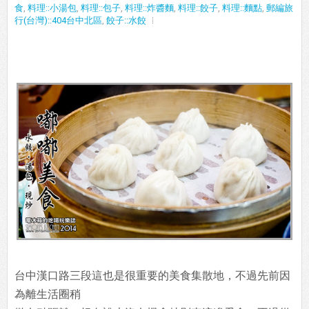
食
,
料理::小湯包
,
料理::包子
,
料理::炸醬麵
,
料理::餃子
,
料理::麵點
,
郵編旅
行(台灣)::404台中北區
,
餃子::水餃
台中漢口路三段這也是很重要的美食集散地，不過先前因
為離生活圈稍