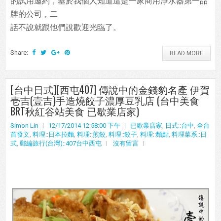
的試用邀約，基於我個人知道這是一家商用淨水器第一品
牌的公司，二
話不說就跟他們說歡迎光臨了。
Share:
READ MORE
[台中日式][西屯407] 傳說中的金錢豹名產 伊賀
壱吉(壹吉)手造燒餃子濃厚豆乳店 (台中美食
BRT秋紅谷站美食 已歇業店家)
Simon Lin
12/17/2014 12:58:00 下午
已歇業店家
,
日式::台中
,
全台
首發文
,
料理::日本拉麵
,
料理::煎餃
,
料理::餃子
,
料理::麵點
,
料理菜系::日
式
,
郵編旅行(台灣)::407台中西屯
沒有留言