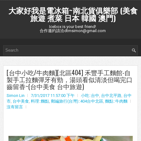
大家好我是電冰箱~南北貨俱樂部 (美食
旅遊 煮菜 日本 韓國 澳門)
Icebox is your best friend!
合作邀約請洽dtmsimon@gmail.com
[台中小吃/牛肉麵][北區404] 禾豐手工麵館-自
製手工拉麵彈牙有勁，湯頭看似清淡但喝完口
齒留香~(台中美食 台中旅遊)
Simon Lin
7/31/2017 11:57:00 下午
小吃::台中
,
台中北平路
,
台中
市
,
台中美食
,
料理::麵點
,
郵編旅行(台灣)::404台中北區
,
麵點::牛肉麵
沒有留言