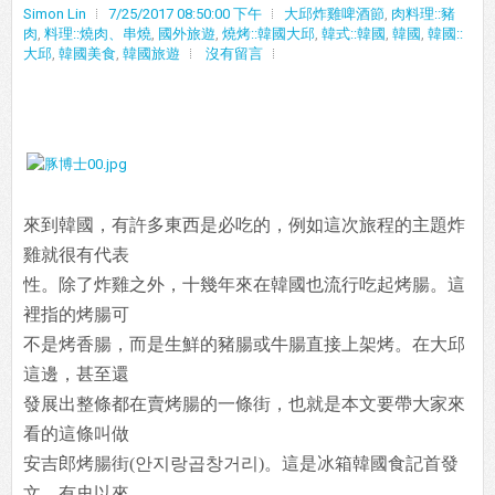
Simon Lin
7/25/2017 08:50:00 下午
大邱炸雞啤酒節
,
肉料理::豬
肉
,
料理::燒肉、串燒
,
國外旅遊
,
燒烤::韓國大邱
,
韓式::韓國
,
韓國
,
韓國::
大邱
,
韓國美食
,
韓國旅遊
沒有留言
來到韓國，有許多東西是必吃的，例如這次旅程的主題炸
雞就很有代表
性。除了炸雞之外，十幾年來在韓國也流行吃起烤腸。這
裡指的烤腸可
不是烤香腸，而是生鮮的豬腸或牛腸直接上架烤。在大邱
這邊，甚至還
發展出整條都在賣烤腸的一條街，也就是本文要帶大家來
看的這條叫做
安吉郎烤腸街(안지랑곱창거리)。這是冰箱韓國食記首發
文，有史以來