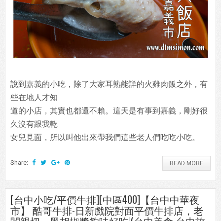
說到嘉義的小吃，除了大家耳熟能詳的火雞肉飯之外，有
些在地人才知
道的小店，其實也都還不賴。這天是有事到嘉義，剛好很
久沒有跟我乾
女兒見面，所以叫他出來帶我們這些老人們吃吃小吃。
Share:
READ MORE
[台中小吃/平價牛排][中區400]【台中中華夜
市】 酷哥牛排-日新戲院對面平價牛排店，老
闆親切，黑胡椒醬夠味好吃!(台中美食 台中旅