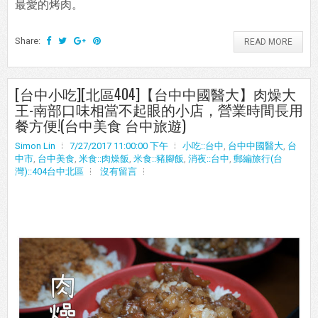
最愛的烤肉。
Share:
READ MORE
[台中小吃][北區404]【台中中國醫大】肉燥大
王-南部口味相當不起眼的小店，營業時間長用
餐方便!(台中美食 台中旅遊)
Simon Lin
7/27/2017 11:00:00 下午
小吃::台中
,
台中中國醫大
,
台
中市
,
台中美食
,
米食::肉燥飯
,
米食::豬腳飯
,
消夜::台中
,
郵編旅行(台
灣)::404台中北區
沒有留言