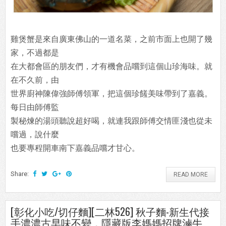
雞煲蟹是來自廣東佛山的一道名菜，之前市面上也開了幾
家，不過都是
在大都會區的朋友們，才有機會品嚐到這個山珍海味。就
在不久前，由
世界廚神陳偉強師傅領軍，把這個珍饈美味帶到了嘉義。
每日由師傅監
製秘煉的湯頭聽說超好喝，就連我跟師傅交情匪淺也從未
嚐過，說什麼
也要專程開車南下嘉義品嚐才甘心。
Share:
READ MORE
[彰化小吃/切仔麵][二林526] 秋子麵-新生代接
手濃濃古早味不變，隱藏版李媽媽招牌滷牛