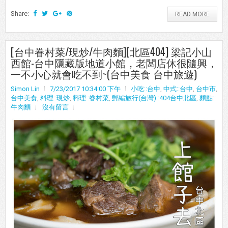
Share:
READ MORE
[台中眷村菜/現炒/牛肉麵][北區404] 梁記小山
西館-台中隱藏版地道小館，老闆店休很隨興，
一不小心就會吃不到~(台中美食 台中旅遊)
Simon Lin
7/23/2017 10:34:00 下午
小吃::台中
,
中式::台中
,
台中市
,
台中美食
,
料理::現炒
,
料理::眷村菜
,
郵編旅行(台灣)::404台中北區
,
麵點::
牛肉麵
沒有留言