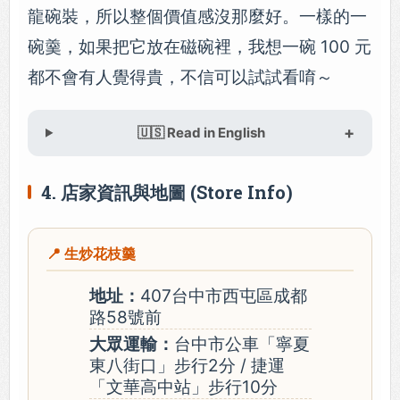
龍碗裝，所以整個價值感沒那麼好。一樣的一
碗羹，如果把它放在磁碗裡，我想一碗 100 元
都不會有人覺得貴，不信可以試試看唷～
🇺🇸 Read in English
4. 店家資訊與地圖 (Store Info)
📍 生炒花枝羹
地址：
407台中市西屯區成都
路58號前
大眾運輸：
台中市公車「寧夏
東八街口」步行2分 / 捷運
「文華高中站」步行10分