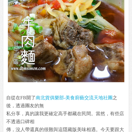
自從在FB開了
南北貨俱樂部-美食廚藝交流天地社團
之
後，透過團友的無
私分享，真的讓我更確定高手都藏在民間。當然，有些店
不透過口碑相
傳，沒人帶還真的很難與這隱藏版美味相遇。今天要跟大