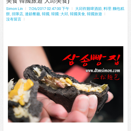
Simon Lin
7/26/2017 02:47:00 下午
大邱炸雞啤酒節
,
料理::麵包糕
餅
,
排隊店
,
連鎖餐廳
,
韓國
,
韓國::大邱
,
韓國美食
,
韓國旅遊
沒有留言