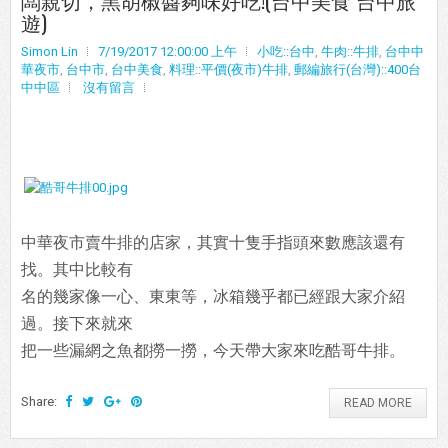
遊)
Simon Lin
7/19/2017 12:00:00 上午
小吃::台中
,
牛肉::牛排
,
台中中
華夜市
,
台中市
,
台中美食
,
料理::平價(夜市)牛排
,
郵編旅行(台灣)::400台
中中區
沒有留言
中華夜市賣牛排的店家，其實十隻手指頭來數應該還有
找。其中比較有
名的幾家像一心、東東等，冰箱幾乎都已經跟大家介紹
過。接下來就來
把一些漏網之魚都撈一撈，今天帶大家來吃酷哥牛排。
Share:
READ MORE