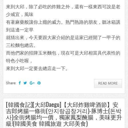
來到大邱，除了必吃的炸雞之外，還有一樣東西可說是老
少咸宜，風味
有著麻藥般讓你上癮的威力。熟門熟路的朋友，聽冰箱講
到這邊一定早
就猜出來，今天要跟大家介紹的是這家已經開了一甲子的
三松麵包總店。
而他們家的招牌玉米麵包，現在可是大邱相當具代表性的
特色小吃喔，
來到大邱一定要去總店走一下。
Share:
READ MORE
[韓國食記][大邱Daegu]【大邱炸雞啤酒節】安
吉郎烤腸一條街(안지랑곱창거리)-豚博士(돈박
사)全街烤腸均一價，獨家鳳梨醃腸，美味更升
級!(韓國美食 韓國旅遊 大邱美食)