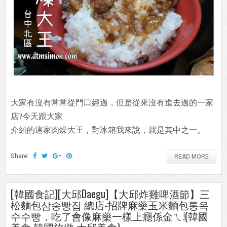
大家有沒有常常從門口經過，但是從來沒有進去過的一家
店?今天跟大家
介紹的這家肉燥大王，對冰箱我來說，就是其中之一。
Share:
READ MORE
[韓國食記][大邱Daegu]【大邱炸雞啤酒節】三
松麵包삼송빵집 總店-招牌麻藥玉米麵包통옥
수수빵，吃了會像麻藥一樣上癮係金ㄟ!(韓國
美食 韓國旅遊 大邱美食)