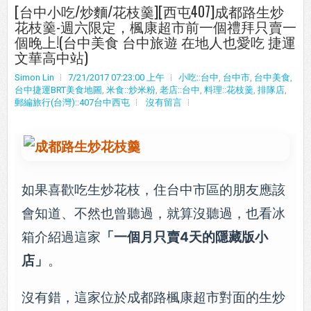
[台中小吃/炒麵/花枝羹][西屯407]成都路生炒
花枝羹-週六限定，楓康超市前一個禮拜只賣一
個晚上!(台中美食 台中旅遊 在地人也愛吃 捷運
文華高中站)
Simon Lin
7/21/2017 07:23:00 上午
小吃::台中
,
台中市
,
台中美食
,
台中捷運BRT美食地圖
,
米食::炒米粉
,
老店::台中
,
料理::花枝羹
,
排隊店
,
郵編旅行(台灣)::407台中西屯
沒有留言
如果喜歡吃生炒花枝，住台中市區的朋友應該
會知道、不然也曾聽過，就算沒聽過，也看冰
箱介紹過這家
「一個月只賣4天的隱藏版小
店」
。
沒有錯，這家位於成都路楓康超市對面的生炒