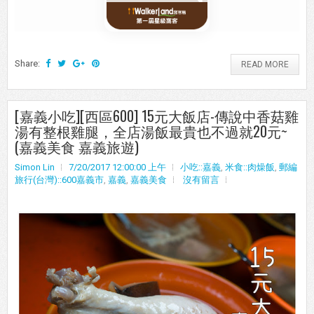
Share:
READ MORE
[嘉義小吃][西區600] 15元大飯店-傳說中香菇雞
湯有整根雞腿，全店湯飯最貴也不過就20元~
(嘉義美食 嘉義旅遊)
Simon Lin
7/20/2017 12:00:00 上午
小吃::嘉義
,
米食::肉燥飯
,
郵編
旅行(台灣)::600嘉義市
,
嘉義
,
嘉義美食
沒有留言