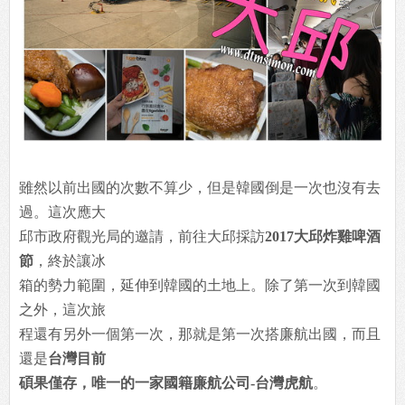
雖然以前出國的次數不算少，但是韓國倒是一次也沒有去
過。這次應大
邱市政府觀光局的邀請，前往大邱採訪
2017大邱炸雞啤酒
節
，終於讓冰
箱的勢力範圍，延伸到韓國的土地上。除了第一次到韓國
之外，這次旅
程還有另外一個第一次，那就是第一次搭廉航出國，而且
還是
台灣目前
碩果僅存，唯一的一家國籍廉航公司-台灣虎航
。