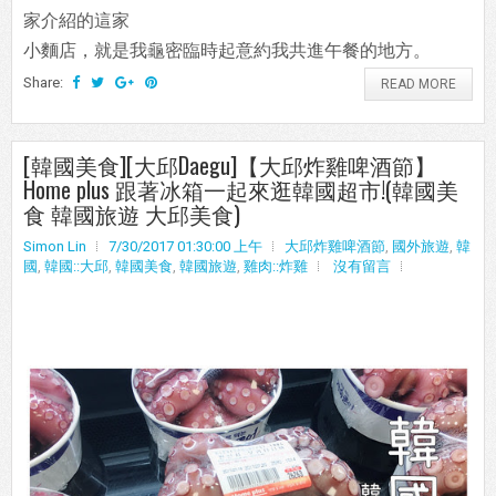
家介紹的這家
小麵店，就是我龜密臨時起意約我共進午餐的地方。
Share:
READ MORE
[韓國美食][大邱Daegu]【大邱炸雞啤酒節】
Home plus 跟著冰箱一起來逛韓國超市!(韓國美
食 韓國旅遊 大邱美食)
Simon Lin
7/30/2017 01:30:00 上午
大邱炸雞啤酒節
,
國外旅遊
,
韓
國
,
韓國::大邱
,
韓國美食
,
韓國旅遊
,
雞肉::炸雞
沒有留言