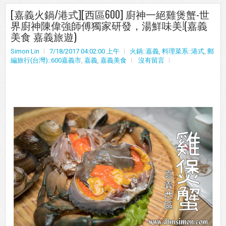
[嘉義火鍋/港式][西區600] 廚神一絕雞煲蟹-世
界廚神陳偉強師傅獨家研發，湯鮮味美!(嘉義
美食 嘉義旅遊)
Simon Lin
7/18/2017 04:02:00 上午
火鍋::嘉義
,
料理菜系::港式
,
郵
編旅行(台灣)::600嘉義市
,
嘉義
,
嘉義美食
沒有留言