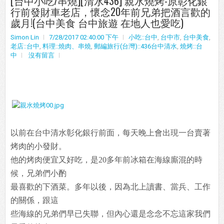
[台中小吃/串燒][清水436] 親水燒烤-原彰化銀
行前發財車老店，懷念20年前兄弟把酒言歡的
歲月!(台中美食 台中旅遊 在地人也愛吃)
Simon Lin
7/28/2017 02:40:00 下午
小吃::台中
,
台中市
,
台中美食
,
老店::台中
,
料理::燒肉、串燒
,
郵編旅行(台灣)::436台中清水
,
燒烤::台
中
沒有留言
以前在台中清水彰化銀行前面，每天晚上會出現一台賣著
烤肉的小發財。
他的烤肉便宜又好吃，是20多年前冰箱在海線廝混的時
候，兄弟們小酌
最喜歡的下酒菜。多年以後，因為北上讀書、當兵、工作
的關係，跟這
些海線的兄弟們早已失聯，但內心還是念念不忘這家我們