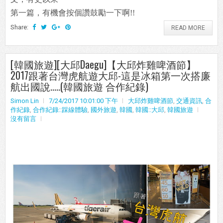
第一篇，有機會按個讚鼓勵一下啊!!
Share:
READ MORE
[韓國旅遊][大邱Daegu]【大邱炸雞啤酒節】
2017跟著台灣虎航遊大邱-這是冰箱第一次搭廉
航出國說.....(韓國旅遊 合作紀錄)
Simon Lin
7/24/2017 10:01:00 下午
大邱炸雞啤酒節
,
交通資訊
,
合
作紀錄
,
合作紀錄::踩線體驗
,
國外旅遊
,
韓國
,
韓國::大邱
,
韓國旅遊
沒有留言