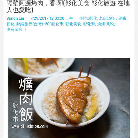
隔壁阿源烤肉，香啊!(彰化美食 彰化旅遊 在地
人也愛吃)
Simon Lin
7/29/2017 12:00:00 上午
小吃::彰化
,
老店::彰化
,
消夜::
彰化
,
郵編旅行(台灣)::500彰化市
,
彰化美食
,
彰化縣
,
燒烤::彰化
沒有留言