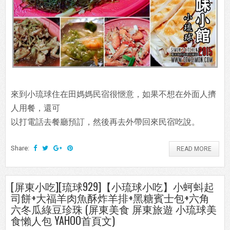
來到小琉球住在田媽媽民宿很愜意，如果不想在外面人擠
人用餐，還可
以打電話去餐廳預訂，然後再去外帶回來民宿吃說。
Share:
READ MORE
[屏東小吃][琉球929]【小琉球小吃】小蚵蚪起
司餅+大福羊肉魚酥炸羊排+黑糖賓士包+六角
六冬瓜綠豆珍珠 (屏東美食 屏東旅遊 小琉球美
食懶人包 YAHOO首頁文)