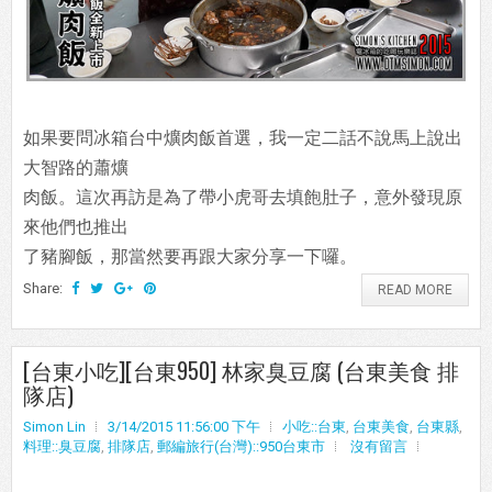
如果要問冰箱台中爌肉飯首選，我一定二話不說馬上說出
大智路的蕭爌
肉飯。這次再訪是為了帶小虎哥去填飽肚子，意外發現原
來他們也推出
了豬腳飯，那當然要再跟大家分享一下囉。
Share:
READ MORE
[台東小吃][台東950] 林家臭豆腐 (台東美食 排
隊店)
Simon Lin
3/14/2015 11:56:00 下午
小吃::台東
,
台東美食
,
台東縣
,
料理::臭豆腐
,
排隊店
,
郵編旅行(台灣)::950台東市
沒有留言