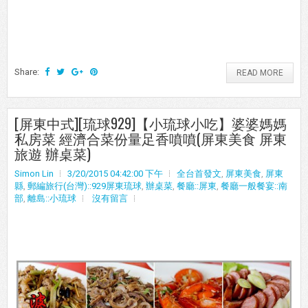
Share:
READ MORE
[屏東中式][琉球929]【小琉球小吃】婆婆媽媽
私房菜 經濟合菜份量足香噴噴(屏東美食 屏東
旅遊 辦桌菜)
Simon Lin
3/20/2015 04:42:00 下午
全台首發文
,
屏東美食
,
屏東
縣
,
郵編旅行(台灣)::929屏東琉球
,
辦桌菜
,
餐廳::屏東
,
餐廳一般餐宴::南
部
,
離島::小琉球
沒有留言