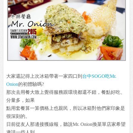
大家還記得上次冰箱帶著一家四口到
台中SOGO吃Mr.
Onion
的初體驗嗎?
那次去用餐大致上覺得服務跟環境都還不錯，餐點好吃、
分量多，如果
點用套餐算一算價格上也親民，所以冰箱對他們家印象是
很深刻的。
日前從友人那邊接獲線報，聽說Mr. Onion換菜單店家希望
邀請一些人到