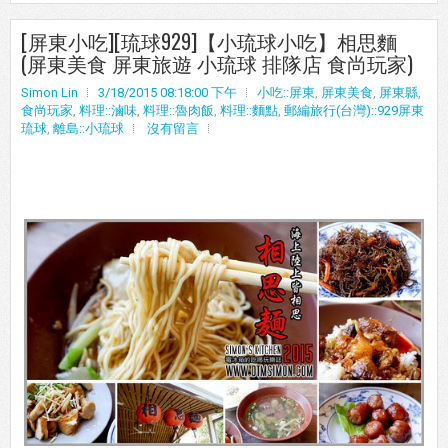
[屏東小吃][琉球929]【小琉球小吃】相思麵
(屏東美食 屏東旅遊 小琉球 排隊店 食尚玩家)
Simon Lin
3/18/2015 08:18:00 下午
小吃::屏東
,
屏東美食
,
屏東縣
,
食尚玩家
,
料理::滷味
,
料理::魯肉飯
,
料理::麵點
,
郵編旅行(台灣)::929屏東
琉球
,
離島::小琉球
沒有留言