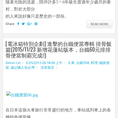
隨著光陰的流逝，陪伴許多5丶6年級生渡過年少歲月的眷
村，對於大部分
的人來說好像只是歷史的一部份。
Share:
READ MORE
[電冰箱特別企劃] 進擊的台鐵便當專輯 排骨飯
篇(2015/11/23 新增花蓮站版本，台鐵60元排排
骨便當制霸完成!!)
Simon Lin
3/25/2015 03:18:00 上午
火車
,
台鐵TRA
,
料理::鐵路便
當
,
遊記懶人包台灣
沒有留言
在日本這個火車旅行非常盛行的地方，車站或列車上的各
種特色便當儼