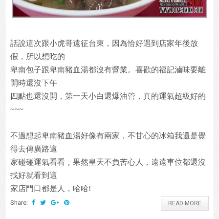
話說這次跟小虎哥遠征台東，因為恰好遇到店家年後放
假，所以想吃的
卑南包子跟卑南豬血湯都沒有營業。喜歡的福記滷味要離
開時還沒下午
四點也還沒開，第一天小白還爆油管，真的運氣超級好的
~~~
不過想起卑南豬血湯好像有兩家，不甘心的冰箱我還是覺
得去傳廣路這
家碰碰運氣看看，果然皇天不負苦心人，遠遠車位都還沒
找好就看到這
家店門口都是人，哈哈!
Share:
READ MORE