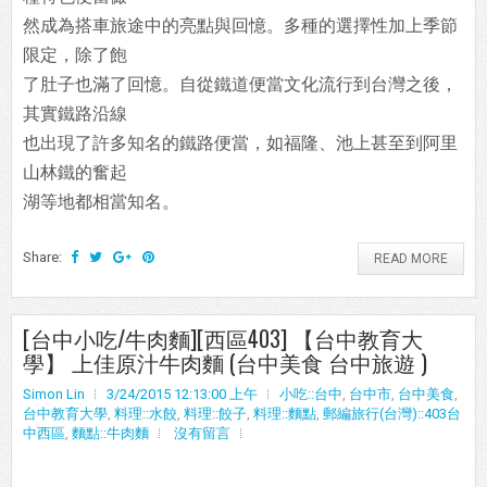
然成為搭車旅途中的亮點與回憶。多種的選擇性加上季節
限定，除了飽
了肚子也滿了回憶。自從鐵道便當文化流行到台灣之後，
其實鐵路沿線
也出現了許多知名的鐵路便當，如福隆、池上甚至到阿里
山林鐵的奮起
湖等地都相當知名。
Share:
READ MORE
[台中小吃/牛肉麵][西區403] 【台中教育大
學】 上佳原汁牛肉麵 (台中美食 台中旅遊 )
Simon Lin
3/24/2015 12:13:00 上午
小吃::台中
,
台中市
,
台中美食
,
台中教育大學
,
料理::水餃
,
料理::餃子
,
料理::麵點
,
郵編旅行(台灣)::403台
中西區
,
麵點::牛肉麵
沒有留言