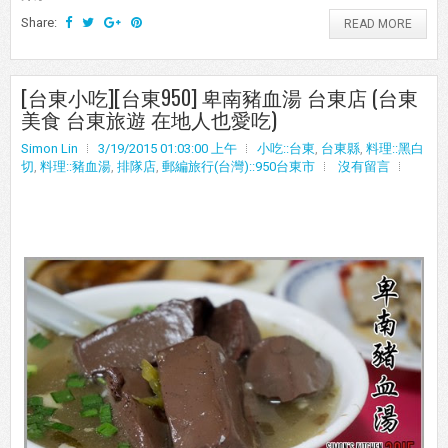
Share:
READ MORE
[台東小吃][台東950] 卑南豬血湯 台東店 (台東
美食 台東旅遊 在地人也愛吃)
Simon Lin
3/19/2015 01:03:00 上午
小吃::台東
,
台東縣
,
料理::黑白
切
,
料理::豬血湯
,
排隊店
,
郵編旅行(台灣)::950台東市
沒有留言