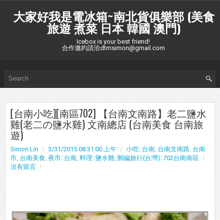
大家好我是電冰箱~南北貨俱樂部 (美食
旅遊 煮菜 日本 韓國 澳門)
Icebox is your best friend!
合作邀約請洽dtmsimon@gmail.com
[台南小吃][南區702] 【台南文南路】老二鹽水
雞(老二の鹽水雞) 文南總店 (台南美食 台南旅
遊)
Simon Lin
3/31/2015 08:31:00 上午
小吃::台南
,
台南文南路
,
台南
市
,
台南美食
,
夜市::台南
,
料理::鹽水雞
,
郵編旅行(台灣)::702台南南區
沒有留言