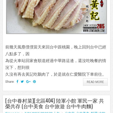
前幾天風塵僕僕當天來回台中跟桃園，晚上回到台中已經
八點多了，因
為從火車站回家會順道經過中華路這邊，還沒吃晚餐的情
況下，想到很
久沒有再去黃記吃鵝肉了，於是就在仁愛醫院下車前往。
Share:
READ MORE
[台中眷村菜][北區404] 陸軍小館 軍民一家 共
榮共存 (台中美食 台中旅遊 台中牛肉麵)