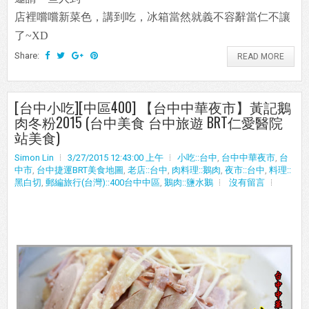
店裡嚐嚐新菜色，講到吃，冰箱當然就義不容辭當仁不讓
了~XD
Share:
READ MORE
[台中小吃][中區400] 【台中中華夜市】黃記鵝
肉冬粉2015 (台中美食 台中旅遊 BRT仁愛醫院
站美食)
Simon Lin
3/27/2015 12:43:00 上午
小吃::台中
,
台中中華夜市
,
台
中市
,
台中捷運BRT美食地圖
,
老店::台中
,
肉料理::鵝肉
,
夜市::台中
,
料理::
黑白切
,
郵編旅行(台灣)::400台中中區
,
鵝肉::鹽水鵝
沒有留言