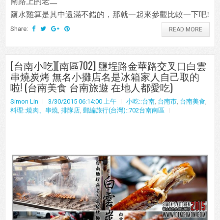
南路上的老二
鹽水雞算是其中還滿不錯的，那就一起來參觀比較一下吧!
Share:
READ MORE
[台南小吃][南區702] 鹽埕路金華路交叉口白雲
串燒炭烤 無名小攤店名是冰箱家人自己取的
啦! (台南美食 台南旅遊 在地人都愛吃)
Simon Lin
3/30/2015 06:14:00 上午
小吃::台南
,
台南市
,
台南美食
,
料理::燒肉、串燒
,
排隊店
,
郵編旅行(台灣)::702台南南區