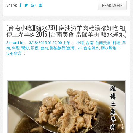
Share:
READ MORE
[台南小吃][鹽水737] 麻油酒羊肉乾湯都好吃 祖
傳土產羊肉2015 (台南美食 當歸羊肉 鹽水蜂炮)
Simon Lin
3/13/2015 01:22:00 上午
小吃::台南
,
台南美食
,
料理::羊
肉
,
料理::現炒
,
消夜::台南
,
郵編旅行(台灣)::737台南鹽水
,
鹽水蜂炮
沒有留言