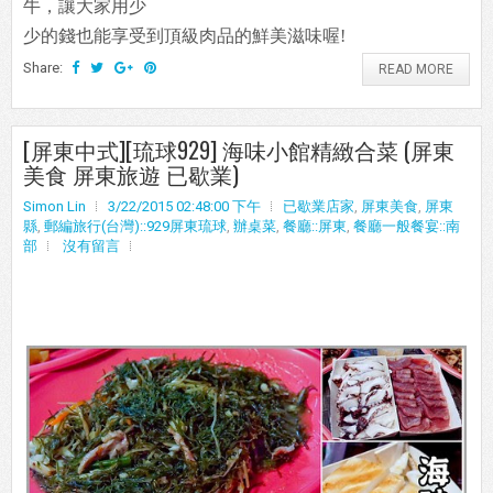
牛，讓大家用少
少的錢也能享受到頂級肉品的鮮美滋味喔!
Share:
READ MORE
[屏東中式][琉球929] 海味小館精緻合菜 (屏東
美食 屏東旅遊 已歇業)
Simon Lin
3/22/2015 02:48:00 下午
已歇業店家
,
屏東美食
,
屏東
縣
,
郵編旅行(台灣)::929屏東琉球
,
辦桌菜
,
餐廳::屏東
,
餐廳一般餐宴::南
部
沒有留言