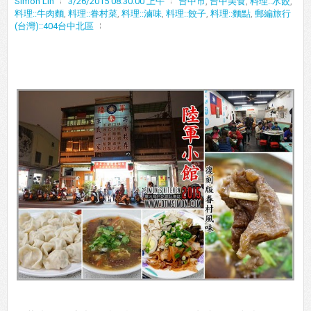
Simon Lin
3/26/2015 08:30:00 上午
台中市
,
台中美食
,
料理::水餃
,
料理::牛肉麵
,
料理::眷村菜
,
料理::滷味
,
料理::餃子
,
料理::麵點
,
郵編旅行
(台灣)::404台中北區