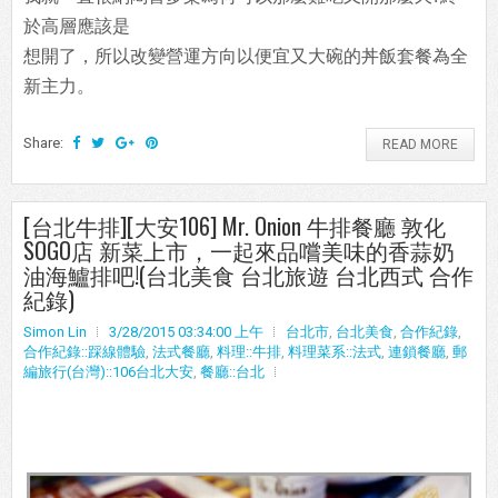
於高層應該是
想開了，所以改變營運方向以便宜又大碗的丼飯套餐為全
新主力。
Share:
READ MORE
[台北牛排][大安106] Mr. Onion 牛排餐廳 敦化
SOGO店 新菜上市，一起來品嚐美味的香蒜奶
油海鱸排吧!(台北美食 台北旅遊 台北西式 合作
紀錄)
Simon Lin
3/28/2015 03:34:00 上午
台北市
,
台北美食
,
合作紀錄
,
合作紀錄::踩線體驗
,
法式餐廳
,
料理::牛排
,
料理菜系::法式
,
連鎖餐廳
,
郵
編旅行(台灣)::106台北大安
,
餐廳::台北