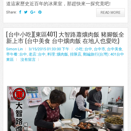
道這家歷史近百年的冰果室，那趕快來一探究竟吧!
Share:
READ MORE
[台中小吃][東區401] 大智路蕭爌肉飯 豬腳飯全
新上市 (台中美食 台中爌肉飯 在地人也愛吃)
Simon Lin
3/15/2015 01:33:00 下午
小吃::台中
,
台中市
,
台中美食
,
早午餐::台中
,
老店::台中
,
料理::爌肉飯
,
排隊店
,
郵編旅行(台灣)::401台中
東區
沒有留言