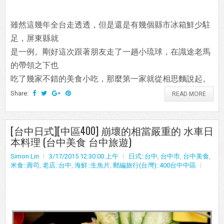
雖然這幾年全台走透透，但是還是有幾個縣市冰箱鮮少駐
足，屏東縣就
是一例。剛好這次跟著朋友走了一趟小琉球，在識途老馬
的帶領之下也
吃了幾家不錯的美食小吃，那麼第一家就從相思麵說起。
Share:
READ MORE
[台中日式][中區400] 崩壞的相當嚴重的 水車日
本料理 (台中美食 台中旅遊)
Simon Lin
3/17/2015 12:30:00 上午
日式::台中
,
台中市
,
台中美食
,
米食::壽司
,
老店::台中
,
海鮮::生魚片
,
郵編旅行(台灣)::400台中中區