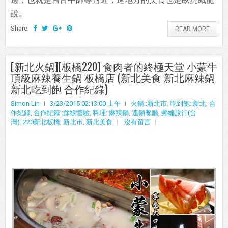
說。
Share:
READ MORE
[新北火鍋][板橋220] 食肉者的終極天堂 小蒙牛
頂級麻辣養生鍋 板橋店 (新北美食 新北麻辣鍋
新北吃到飽 合作紀錄)
Simon Lin
3/23/2015 02:13:00 上午
火鍋::新北市
,
吃到飽::新北
,
合
作紀錄
,
合作紀錄::踩線體驗
,
料理::麻辣鍋
,
連鎖餐廳
,
郵編旅行(台
灣)::220新北板橋
,
新北市
,
新北美食
沒有留言