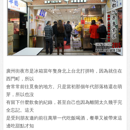
廣州街夜市是冰箱當年隻身北上台北打拼時，因為就住在
西門町，所以
會常常前往覓食的地方。只是當初那個年代部落格還在萌
芽，所以也沒
有留下什麼飲食的紀錄，甚至自己也因為離開太久幾乎完
全忘記。這天
是受到朋友邀約前往萬華一代吃飯喝酒，餐畢又被帶來這
邊吃甜點才知