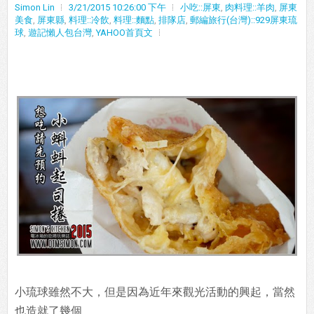
Simon Lin
3/21/2015 10:26:00 下午
小吃::屏東
,
肉料理::羊肉
,
屏東
美食
,
屏東縣
,
料理::冷飲
,
料理::麵點
,
排隊店
,
郵編旅行(台灣)::929屏東琉
球
,
遊記懶人包台灣
,
YAHOO首頁文
小琉球雖然不大，但是因為近年來觀光活動的興起，當然
也造就了幾個