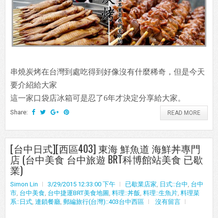
串燒炭烤在台灣到處吃得到好像沒有什麼稀奇，但是今天
要介紹給大家
這一家口袋店冰箱可是忍了6年才決定分享給大家。
Share:
READ MORE
[台中日式][西區403] 東海 鮮魚道 海鮮丼專門
店 (台中美食 台中旅遊 BRT科博館站美食 已歇
業)
Simon Lin
3/29/2015 12:33:00 下午
已歇業店家
,
日式::台中
,
台中
市
,
台中美食
,
台中捷運BRT美食地圖
,
料理::丼飯
,
料理::生魚片
,
料理菜
系::日式
,
連鎖餐廳
,
郵編旅行(台灣)::403台中西區
沒有留言