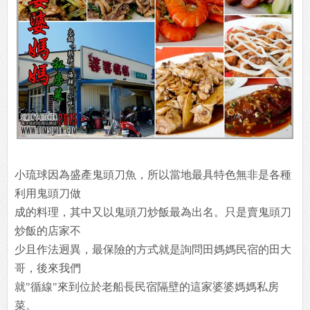
小琉球因為盛產鬼頭刀魚，所以當地最具特色無非是各種
利用鬼頭刀做
成的料理，其中又以鬼頭刀炒飯最為出名。只是賣鬼頭刀
炒飯的店家不
少且作法迥異，最保險的方式就是詢問田媽媽民宿的田大
哥，後來我們
就"循線"來到位於老船長民宿隔壁的這家婆婆媽媽私房
菜。