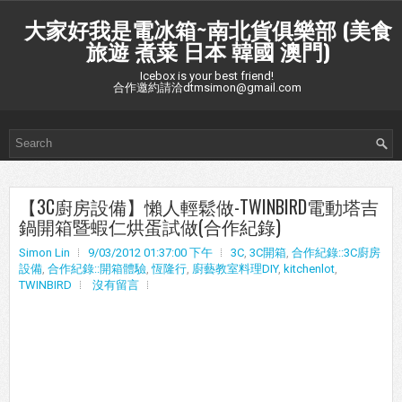
大家好我是電冰箱~南北貨俱樂部 (美食
旅遊 煮菜 日本 韓國 澳門)
Icebox is your best friend!
合作邀約請洽dtmsimon@gmail.com
【3C廚房設備】懶人輕鬆做-TWINBIRD電動塔吉
鍋開箱暨蝦仁烘蛋試做(合作紀錄)
Simon Lin
9/03/2012 01:37:00 下午
3C
,
3C開箱
,
合作紀錄::3C廚房
設備
,
合作紀錄::開箱體驗
,
恆隆行
,
廚藝教室料理DIY
,
kitchenlot
,
TWINBIRD
沒有留言