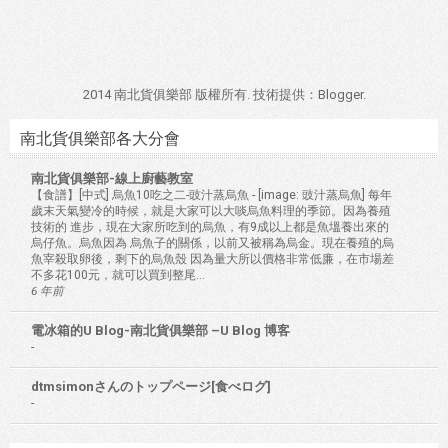
2014 南北貨俱樂部 版權所有. 技術提供：
Blogger
.
南北貨俱樂部各大分會
南北貨俱樂部-線上廚藝教室
【食譜】[中式] 烏魚10吃之二-豉汁蒸烏魚
-
[image: 豉汁蒸烏魚] 每年
歲末天氣變冷的時候，就是大家可以大啖烏魚料理的季節。因為養殖
技術的 進步，現在大家所吃到的烏魚，有9成以上都是魚塭養出來的
烏仔魚。烏魚因為 烏魚子的關係，以前又被稱為烏金。現在養殖的烏
魚宰殺取卵後，剩下的烏魚殼 因為量大所以價格非常低廉，在市場差
不多花100元，就可以買到整尾...
6 年前
電冰箱的U Blog-南北貨俱樂部 –U Blog 博客
-
dtmsimonさんのトップページ[食べログ]
-