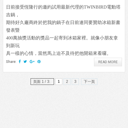
日前接受恆隆行的邀約試用最新代理的TWINBIRD電動塔
吉鍋，
期待好久廠商終於把我的鍋子在日前連同要贊助冰箱新書
發表暨
400萬抽獎活動的獎品一起寄到冰箱家裡。就像小朋友拿
到新玩
具一樣的心情，當然馬上迫不及待把他開箱來看囉。
Share:
READ MORE
頁面 1 / 3:
1
2
3
下一頁