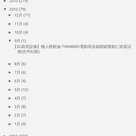
►
2013
(219)
▼
2012
(79)
►
12月
(11)
►
11月
(4)
►
10月
(4)
▼
9月
(1)
【3C廚房設備】懶人輕鬆做-TWINBIRD電動塔吉鍋開箱暨蝦仁烘蛋試
做(合作紀錄)
►
8月
(6)
►
7月
(6)
►
6月
(4)
►
5月
(12)
►
4月
(7)
►
3月
(8)
►
2月
(7)
►
1月
(9)