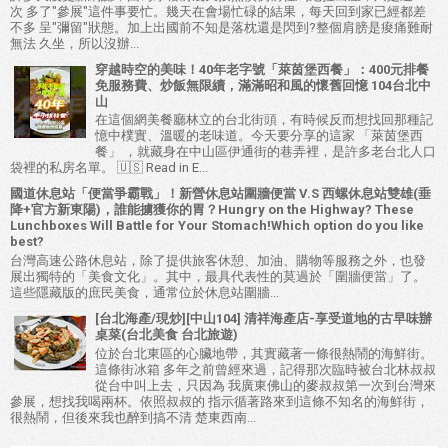
次 多了"參展"這件事要忙。幾天在會場忙碌的結果，每天回到家已經都差
不多 呈"彌留"狀態。加上出國前不知是落枕還是閃到?整個肩膀是痠痛難耐
無法 久坐，所以沒辦...
穿越時空的美味！40年老字號「萊茵堡西餐」：400元排餐
免服務費、炒飯無限續，滿滿昭和風的懷舊回憶 104台北中
山
在這個網美餐廳林立的台北街頭，有時候反而想找回那種記
憶中樸實、溫暖的老味道。今天要分享的這家 「萊茵堡西
餐」 ，就藏身在中山區伊通街的巷弄裡，是許多老台北人口
袋裡的私房名單。 🇺🇸 Read in E...
國道休息站「便當爭霸戰」！新營休息站圍牆便當 V.S 西螺休息站雙雄(垂
降+官方新東陽)，誰能擄獲你的胃？Hungry on the Highway? These
Lunchboxes Will Battle for Your Stomach!Which option do you like
best?
台灣高速公路休息站，除了提供旅客休憩、加油、購物等服務之外，也發
展出獨特的「美食文化」。其中，最具代表性的莫過於「圍牆便當」了。
這些隱藏版的庶民美食，通常位於休息站圍牆...
[台北海產/現炒][中山104] 清祥海產店-享受道地的古早味辦
桌菜(台北美食 台北旅遊)
位於台北東區的心臟地帶，其實藏著一條很熱鬧的海鮮街。
這條街冰箱 多年之前曾經來過，記得那次臨時被台北林叔叔
從台中叫上去，只因為 我廣東佛山的麥叔叔第一次到台灣來
參展，想找我喝兩杯。依照叔叔的 指示循著路來到這條不知名的海鮮街，
很熱鬧，但後來我也醉到搞不清 楚東西南...