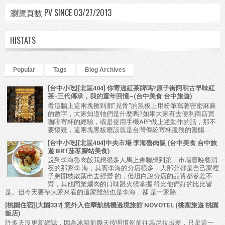
瀏覽頁數 PV SINCE 03/27/2013
HISTATS
Popular
Tags
Blog Archives
[台中小吃][北區404] 你寄過紅茶牌嗎?原子街阿明古早味紅
茶-三代傳承，我的童年回憶~(台中美食 台中旅遊)
看這牆上這兩塊擦到都"見骨"的黑板上用粉筆寫著密密麻麻
的數字，大家知道牠們是什麼嗎?如果大家有去便利商店買
咖啡寄杯的經驗，或是使用手機APP做上述動作的話，那不
要懷疑，這兩塊黑板應該就是台灣傳統寄杯服務的濫觴....
[台中小吃][北區404]中央市場 李海魯肉飯 (台中美食 台中旅
遊 BRT茄苳腳站美食)
說到李海魯肉飯我想很多人馬上會聯想到第二市場賣晚餐消
夜的那家李 海，其實李海的分店很多，大部分都是自己家裡
子弟開枝散葉出去經營 的，但坦白說分店的品質都參差不
齊，其他同業爌肉的口味跟火候掌握 得比他們好的比比皆
是。但今天要帶大家來看的這家雖然也是李海，卻 是一家除...
[桃園住宿][大園337] 意外入住華航桃機過境旅館 NOVOTEL (桃園旅遊 桃園
飯店)
許多天沒更新網誌，因為冰箱前幾天按照慣例前往馬尼拉出差，只是這一