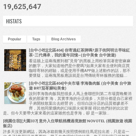
19,625,647
HISTATS
Popular
Tags
Blog Archives
[台中小吃][北區404] 你寄過紅茶牌嗎?原子街阿明古早味紅
茶-三代傳承，我的童年回憶~(台中美食 台中旅遊)
看這牆上這兩塊擦到都"見骨"的黑板上用粉筆寫著密密麻麻
的數字，大家知道牠們是什麼嗎?如果大家有去便利商店買
咖啡寄杯的經驗，或是使用手機APP做上述動作的話，那不
要懷疑，這兩塊黑板應該就是台灣傳統寄杯服務的濫觴....
[台中小吃][北區404]中央市場 李海魯肉飯 (台中美食 台中旅
遊 BRT茄苳腳站美食)
說到李海魯肉飯我想很多人馬上會聯想到第二市場賣晚餐消
夜的那家李 海，其實李海的分店很多，大部分都是自己家裡
子弟開枝散葉出去經營 的，但坦白說分店的品質都參差不
齊，其他同業爌肉的口味跟火候掌握 得比他們好的比比皆
是。但今天要帶大家來看的這家雖然也是李海，卻 是一家除...
[桃園住宿][大園337] 意外入住華航桃機過境旅館 NOVOTEL (桃園旅遊 桃園
飯店)
許多天沒更新網誌，因為冰箱前幾天按照慣例前往馬尼拉出差，只是這一