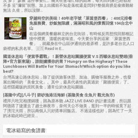
次 多了"參展"這件事要忙。幾天在會場忙碌的結果，每天回到家已經都差
不多 呈"彌留"狀態。加上出國前不知是落枕還是閃到?整個肩膀是痠痛難耐
無法 久坐，所以沒辦...
穿越時空的美味！40年老字號「萊茵堡西餐」：400元排餐
免服務費、炒飯無限續，滿滿昭和風的懷舊回憶 104台北中
山
在這個網美餐廳林立的台北街頭，有時候反而想找回那種記
憶中樸實、溫暖的老味道。今天要分享的這家 「萊茵堡西
餐」 ，就藏身在中山區伊通街的巷弄裡，是許多老台北人口
袋裡的私房名單。 🇺🇸 Read in E...
國道休息站「便當爭霸戰」！新營休息站圍牆便當 V.S 西螺休息站雙雄(垂
降+官方新東陽)，誰能擄獲你的胃？Hungry on the Highway? These
Lunchboxes Will Battle for Your Stomach!Which option do you like
best?
台灣高速公路休息站，除了提供旅客休憩、加油、購物等服務之外，也發
展出獨特的「美食文化」。其中，最具代表性的莫過於「圍牆便當」了。
這些隱藏版的庶民美食，通常位於休息站圍牆...
[基隆中式][八斗子] 碧砂漁港活海鮮 (基隆美食 生魚片 觀光魚市)
禮拜六吃完相撲鍋後，因為原本聽 JAZZ LIVE BAND 的計畫流產，所以跟
阿德搭了捷運去了趟士林夜市，奈何天公不做美，逛到一半的時候竟下起
了滂沱大雨，所以兩個人只好搭車回飯店。 不過這樣也好，因為忙了一天
的冰箱此時已經呈...
電冰箱寫的食譜書