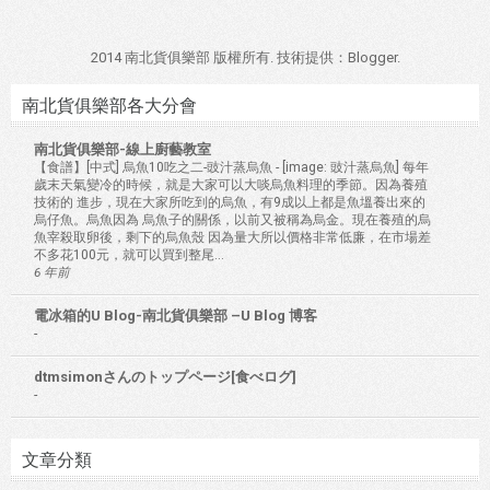
2014 南北貨俱樂部 版權所有. 技術提供：
Blogger
.
南北貨俱樂部各大分會
南北貨俱樂部-線上廚藝教室
【食譜】[中式] 烏魚10吃之二-豉汁蒸烏魚
-
[image: 豉汁蒸烏魚] 每年
歲末天氣變冷的時候，就是大家可以大啖烏魚料理的季節。因為養殖
技術的 進步，現在大家所吃到的烏魚，有9成以上都是魚塭養出來的
烏仔魚。烏魚因為 烏魚子的關係，以前又被稱為烏金。現在養殖的烏
魚宰殺取卵後，剩下的烏魚殼 因為量大所以價格非常低廉，在市場差
不多花100元，就可以買到整尾...
6 年前
電冰箱的U Blog-南北貨俱樂部 –U Blog 博客
-
dtmsimonさんのトップページ[食べログ]
-
文章分類