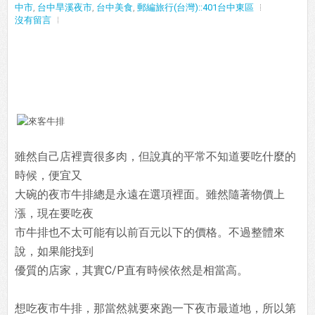
中市
,
台中旱溪夜市
,
台中美食
,
郵編旅行(台灣)::401台中東區
沒有留言
雖然自己店裡賣很多肉，但說真的平常不知道要吃什麼的
時候，便宜又
大碗的
夜市牛排總是永遠在選項裡面。雖然隨著物價上
漲，現在要吃夜
市牛排也不太
可能有以前百元以下的價格。不過整體來
說，如果能找到
優質的店家，其實C/P
直有時候依然是相當高。
想吃夜市牛排，那當然就要來跑一下夜市最道地，
所以第