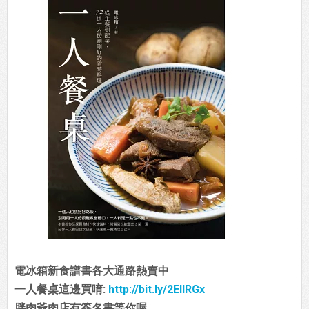
電冰箱新食譜書各大通路熱賣中
一人餐桌這邊買唷:
http://bit.ly/2EIIRGx
胖肉爺肉店有簽名書等你喔