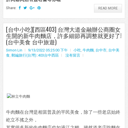
Share:
READ MORE
[台中小吃][西區403] 台灣大道金融辦公商圈女
生開的新牛肉麵店，許多細節再調整就更好了!
(台中美食 台中旅遊)
Simon Lin
9/13/2022 05:25:00 下午
小吃
,
牛肉麵
,
台中市
,
台中美
食
,
郵編旅行(台灣)::403台中西區
沒有留言
牛肉麵在台灣是相當普及的平民美食，除了一些老店始終
屹立不搖之外，
其實很多新的牛肉麵店也如過江之鯽。雖然道老店吃麵在