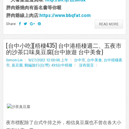
胖肉爺燒肉有簽名書等你喔
胖肉爺線上肉店:
https://www.bbqfat.com
Share:
READ MORE
[台中小吃][梧棲435] 台中港梧棲週二、五夜市
的沙茶口味臭豆腐(台中旅遊 台中美食)
Simon Lin
9/27/2022 12:00:00 上午
台中市
,
台中美食
,
台中梧棲夜
市
,
臭豆腐
,
郵編旅行(台灣)::435台中梧棲
沒有留言
夜市標配除了台式牛排之外，相信臭豆腐也不曾在各大小