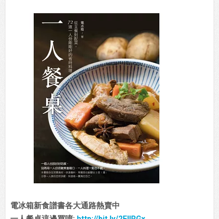
電冰箱新食譜書各大通路熱賣中
一人餐桌這邊買唷:
http://bit.ly/2EIIRGx