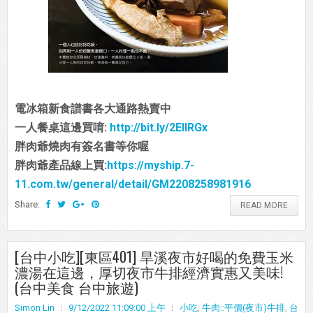
電冰箱新食譜書各大通路熱賣中
一人餐桌這邊買唷:
http://bit.ly/2EIIRGx
胖肉爺燒肉有簽名書等你喔
胖肉爺產品線上買:
https://myship.7-
11.com.tw/general/detail/GM2208258981916
Share:
READ MORE
[台中小吃][東區401] 旱溪夜市好喝的免費玉米
濃湯在這邊，厚切夜市牛排經濟實惠又美味!
(台中美食 台中旅遊)
Simon Lin
9/12/2022 11:09:00 上午
小吃
,
牛肉::平價(夜市)牛排
,
台