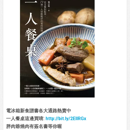
電冰箱新食譜書各大通路熱賣中
一人餐桌這邊買唷:
http://bit.ly/2EIIRGx
胖肉爺燒肉有簽名書等你喔