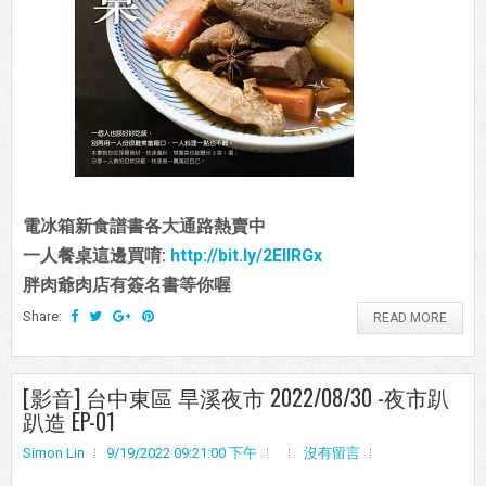
電冰箱新食譜書各大通路熱賣中
一人餐桌這邊買唷:
http://bit.ly/2EIIRGx
胖肉爺肉店有簽名書等你喔
Share:
READ MORE
[影音] 台中東區 旱溪夜市 2022/08/30 -夜市趴
趴造 EP-01
Simon Lin
9/19/2022 09:21:00 下午
沒有留言