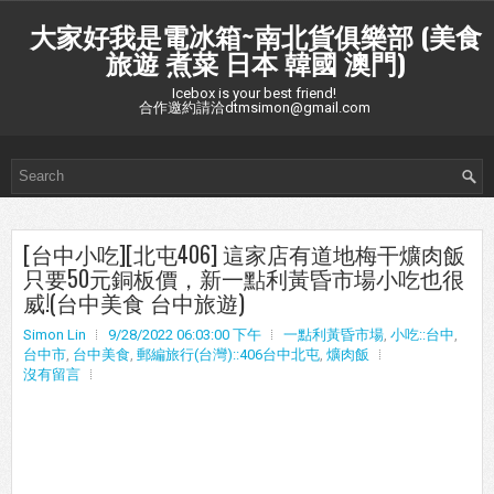
大家好我是電冰箱~南北貨俱樂部 (美食
旅遊 煮菜 日本 韓國 澳門)
Icebox is your best friend!
合作邀約請洽dtmsimon@gmail.com
[台中小吃][北屯406] 這家店有道地梅干爌肉飯
只要50元銅板價，新一點利黃昏市場小吃也很
威!(台中美食 台中旅遊)
Simon Lin
9/28/2022 06:03:00 下午
一點利黃昏市場
,
小吃::台中
,
台中市
,
台中美食
,
郵編旅行(台灣)::406台中北屯
,
爌肉飯
沒有留言