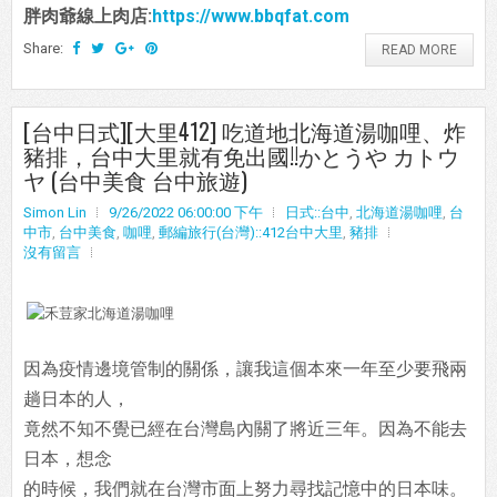
胖肉爺線上肉店:
https://www.bbqfat.com
Share:
READ MORE
[台中日式][大里412] 吃道地北海道湯咖哩、炸
豬排，台中大里就有免出國!!かとうや カトウ
ヤ (台中美食 台中旅遊)
Simon Lin
9/26/2022 06:00:00 下午
日式::台中
,
北海道湯咖哩
,
台
中市
,
台中美食
,
咖哩
,
郵編旅行(台灣)::412台中大里
,
豬排
沒有留言
因為疫情邊境管制的關係，讓我這個本來一年至少要飛兩
趟日本的人，
竟然不知不覺已經在台灣島內關了將近三年。因為不能去
日本，想念
的時候，我們就在台灣市面上努力尋找記憶中的日本味。