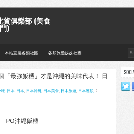
貨俱樂部 (美食
門)
本站直屬各類社團
各類旅遊姊妹社團
SOCI
個「最強飯糰」才是沖繩的美味代表！ 日
小吃::日本
,
日本
,
日本沖繩
,
日本美食
,
日本旅遊
,
日本連鎖