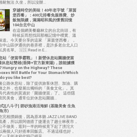
耐無法 久坐，所以沒辦...
穿越時空的美味！40年老字號「萊茵
堡西餐」：400元排餐免服務費、炒
飯無限續，滿滿昭和風的懷舊回憶
104台北中山
在這個網美餐廳林立的台北街頭，有
時候反而想找回那種記憶中樸實、溫
味道。今天要分享的這家 「萊茵堡西餐」 ，
在中山區伊通街的巷弄裡，是許多老台北人口
名單。 🇺🇸 Read in E...
息站「便當爭霸戰」！新營休息站圍牆便當
 西螺休息站雙雄(垂降+官方新東陽)，誰能擄獲
ungry on the Highway? These
oxes Will Battle for Your Stomach!Which
do you like best?
速公路休息站，除了提供旅客休憩、加油、購
務之外，也發展出獨特的「美食文化」。其
具代表性的莫過於「圍牆便當」了。 這些隱
庶民美食，通常位於休息站圍牆...
式][八斗子] 碧砂漁港活海鮮 (基隆美食 生魚
魚市)
完相撲鍋後，因為原本聽 JAZZ LIVE BAND
流產，所以跟阿德搭了捷運去了趟士林夜市，
公不做美，逛到一半的時候竟下起了滂沱大
以兩個人只好搭車回飯店。 不過這樣也好，
了一天的冰箱此時已經呈...