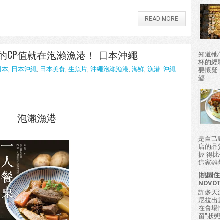
READ MORE
CP值就在泡瀨漁港！ 日本沖繩
知道牠
杯的經
日本
,
日本沖繩
,
日本美食
,
生魚片
,
沖繩泡瀨漁港
,
海鮮
,
漁港::沖繩
要懷疑
觴....
是自己
店的品
握 得
這家雖然
[桃園住
NOVO
許多天
尼拉出
在會場
留"狀