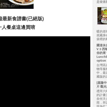
是痠痛難
箱最新食譜書(已絕版)
一人餐桌這邊買唷
暖的老
就藏身
袋裡的私房
國道休
V.S
你的胃？H
Lunchb
option 
台灣高
物等服
中，最
藏版的
[基隆中
片 觀光
禮拜六吃
的計畫
奈何天
雨，所
因為忙