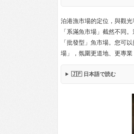
泊港漁市場的定位，與觀光
「系滿魚市場」截然不同。
「批發型」魚市場。您可以
場」，氛圍更道地、更專業
🇯🇵 日本語で読む