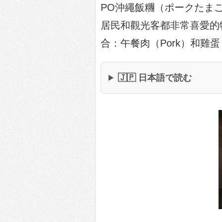
PO沖繩飯糰（ポークたま
居民和觀光客都非常喜愛的
合：午餐肉（Pork）和雞蛋
🇯🇵 日本語で読む