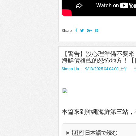
Share:
【警告】沒心理準備不要來
海鮮價格觀的恐怖地方！【
Simon Lin
9/13/2025 04:04:00 上午
本篇來到沖繩海鮮第三站，
🇯🇵 日本語で読む