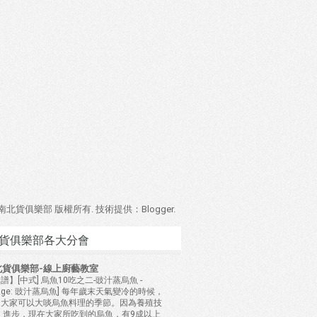
4 南北貨俱樂部 版權所有. 技術提供：
Blogger
.
貨俱樂部各大分會
北貨俱樂部-線上廚藝教室
譜】[中式] 烏魚10吃之二-豉汁蒸烏魚
-
mage: 豉汁蒸烏魚] 每年歲末天氣變冷的時候，
是大家可以大啖烏魚料理的季節。因為養殖技
 進步，現在大家所吃到的烏魚，有9成以上