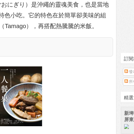
ごおにぎり）是沖繩的靈魂美食，也是當地
特色小吃。它的特色在於簡單卻美味的組
（Tamago），再搭配熱騰騰的米飯。
訂閱
發
所
精選
新埤
屏東