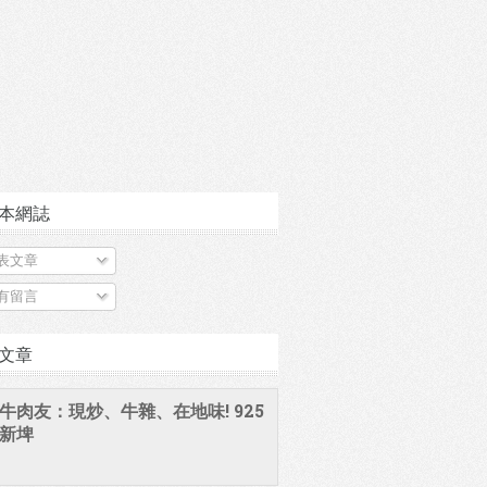
本網誌
表文章
有留言
文章
牛肉友：現炒、牛雜、在地味! 925
新埤