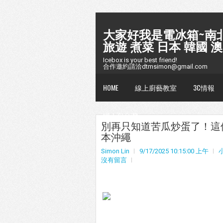
大家好我是電冰箱~南北
旅遊 煮菜 日本 韓國 澳
Icebox is your best friend!
合作邀約請洽dtmsimon@gmail.com
HOME
線上廚藝教室
3C情報
懶人包台灣
別再只知道苦瓜炒蛋了！這
本沖繩
Simon Lin
9/17/2025 10:15:00 上午
沒有留言