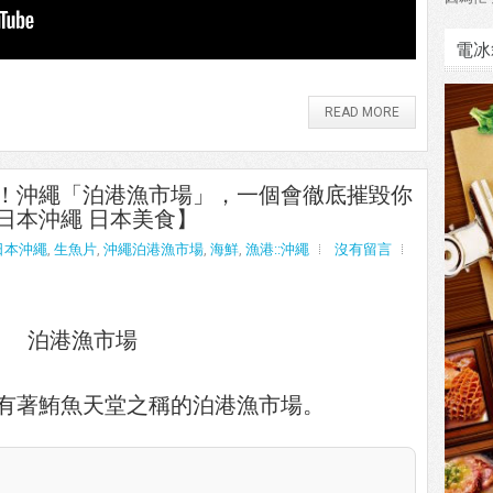
電冰
READ MORE
！沖繩「泊港漁市場」，一個會徹底摧毀你
日本沖繩 日本美食】
日本沖繩
,
生魚片
,
沖繩泊港漁市場
,
海鮮
,
漁港::沖繩
沒有留言
有著鮪魚天堂之稱的泊港漁市場。