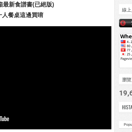
箱最新食譜書(已絕版)
線上
一人餐桌這邊買唷
瀏覽頁數
19,
HIST
Popu