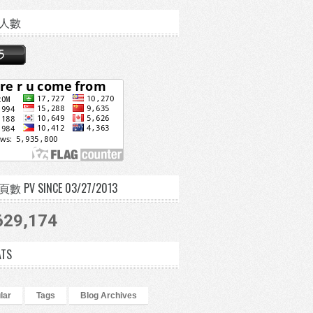
人數
 PV SINCE 03/27/2013
629,174
ATS
lar
Tags
Blog Archives