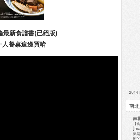
箱最新食譜書(已絕版)
一人餐桌這邊買唷
201
南北
南
【食
[i
就
術的