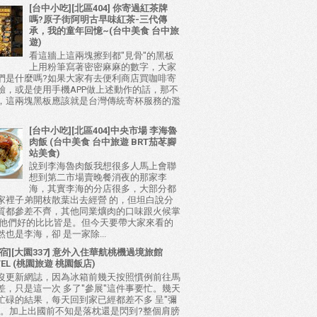
[台中小吃][北區404] 你寄過紅茶牌
嗎?原子街阿明古早味紅茶-三代傳
承，我的童年回憶~(台中美食 台中旅
遊)
看這牆上這兩塊擦到都"見骨"的黑板
上用粉筆寫著密密麻麻的數字，大家
們是什麼嗎?如果大家有去便利商店買咖啡寄
驗，或是使用手機APP做上述動作的話，那不
，這兩塊黑板應該就是台灣傳統寄杯服務的濫
[台中小吃][北區404]中央市場 李海魯
肉飯 (台中美食 台中旅遊 BRT茄苳腳
站美食)
說到李海魯肉飯我想很多人馬上會聯
想到第二市場賣晚餐消夜的那家李
海，其實李海的分店很多，大部分都
家裡子弟開枝散葉出去經營 的，但坦白說分
質都參差不齊，其他同業爌肉的口味跟火候掌
比他們好的比比皆是。但今天要帶大家來看的
也是李海，卻 是一家除...
宿][大園337] 意外入住華航桃機過境旅館
TEL (桃園旅遊 桃園飯店)
沒更新網誌，因為冰箱前幾天按照慣例前往馬
差，只是這一次 多了"參展"這件事要忙。幾天
忙碌的結果，每天回到家已經都差不多 呈"彌
態。加上出國前不知是落枕還是閃到?整個肩膀