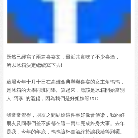
既然已經寫了兩篇喜宴文，最近其實吃了不少喜酒，
所以冰箱決定繼續寫下去!
這場今年十月十日在高雄金典舉辦喜宴的女主角鴨鴨，
是冰箱的大學同班同學。算起來，應該是冰箱開始當別
人"阿季"的濫觴，因為我們是好姐妹呀!XD
我常常覺得，朋友之間結婚這件事好像會傳染，我的好
朋友及同學們差不多都在這一兩年完成終身大事。去年
是我，今年的年底，鴨鴨這杯喜酒終於讓我給等到囉。