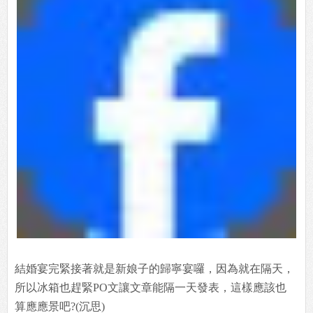
結婚宴完緊接著就是新娘子的歸寧宴囉，因為就在隔天，
所以冰箱也趕緊PO文讓文章能隔一天發表，這樣應該也
算應應景吧?(沉思)