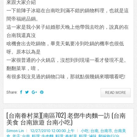
來跟大家介紹
一下前陣子冰箱在台南吃到滿不錯的鍋物料理，也就是這
間帝福絕品鍋。
這一家是我小舅子結婚那天晚上他帶我去吃的，說真的在
台南我還真沒
啥機會出去吃鍋物，畢竟天氣要冷到吃鍋的機率也很低
呀。原本以為是
一家很普通的小火鍋店，沒想到到現場一看才發現不是。
翻翻菜單，唷，
有很多我沒見過的鍋物口味，那就點個幾鍋來嚐嚐看吧!
Share:
READ MORE
[台南眷村菜][南區702] 老鄧牛肉麵一訪 (台南
美食 台南旅遊 台南小吃)
Simon Lin
12/27/2010 12:00:00 上午
小吃::台南
,
台南市
,
台南美
食
,
老店::台南
,
料理::牛肉麵
,
料理::眷村菜
,
料理::滷味
,
郵編旅行(台