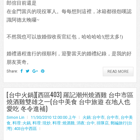
郎倌目前還是
在金門當兵的現役軍人。每每想到這裡，冰箱都很怨嘆認
識阿德太晚囉~
不然我也可以放婚假收長官紅包，哈哈哈哈!(想太多!)
婚禮過程進行的很順利，迎娶當天的婚禮紀錄，是我的好
朋友英奇。
Share:
READ MORE
[台中火鍋][西區403] 羅記潮州燒酒雞 台中市區
燒酒雞雙雄之一(台中美食 台中旅遊 在地人也
愛吃 冬令進補)
Simon Lin
11/30/2010 12:00:00 上午
火鍋::台中市
,
台中市
,
台中美
食
,
料理::火鍋
,
料理::現炒
,
料理::燒酒雞
,
消夜::台中
,
排隊店
,
郵編旅行(台
灣)::403台中西區