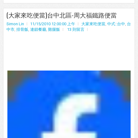
(大家來吃便當)台中北區-周大福鐵路便當
Simon Lin
11/15/2010 12:00:00 上午
大家來吃便當
,
中式::台中
,
台
中市
,
排骨飯
,
連鎖餐廳
,
雞腿飯
13 則留言