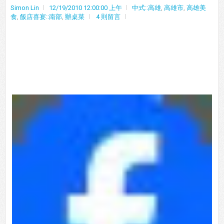
Simon Lin
12/19/2010 12:00:00 上午
中式::高雄
,
高雄市
,
高雄美
食
,
飯店喜宴::南部
,
辦桌菜
4 則留言