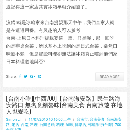
還記得這一家店其實冰箱早就介紹過了。
沒錯!就是冰箱家來台南提親那天中午，我們全家人就
是在這邊用餐。有興趣的人可以參考
台南-上原日本料理提親宴這一篇。只是喔，那一回吃
的是辦桌合菜，所以基本上吃到的是日式台菜，雖然口
味挺不賴，但是那些料理卻無法讓冰箱真正嚐到他們家
日本料理道地與否?
Share:
READ MORE
[台南小吃][中西700]【台南海安路】民生路海
安路口 無名意麵魯味(台南美食 台南旅遊 在地
人也愛吃)
Simon Lin
11/07/2010 10:16:00 上午
台南市
,
台南美食
,
台南海安
路
,
老店::台南
,
料理::台南意麵
,
料理::滷味
,
排隊店
,
郵編旅行(台灣)::700
台南中西