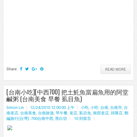
Share:
READ MORE
[台南小吃][中西700] 把土魠魚當扁魚用的阿堂
鹹粥 (台南美食 早餐 虱目魚)
Simon Lin
12/24/2010 12:00:00 上午
小吃
,
小吃::台南
,
台南市
,
台
南老店
,
台南美食
,
台南旅遊
,
早午餐
,
老店
,
虱目魚
,
南部老店
,
排隊店
,
郵
編旅行(台灣)::700台南中西
,
黑白切
10 則留言