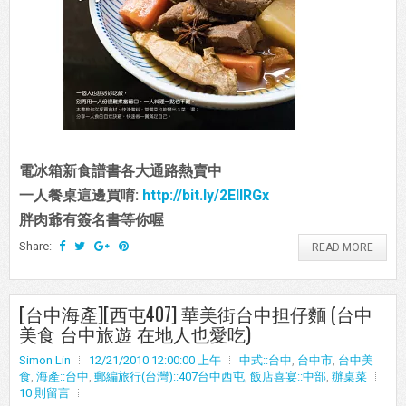
電冰箱新食譜書各大通路熱賣中
一人餐桌這邊買唷:
http://bit.ly/2EIIRGx
胖肉爺有簽名書等你喔
Share:
READ MORE
[台中海產][西屯407] 華美街台中担仔麵 (台中
美食 台中旅遊 在地人也愛吃)
Simon Lin
12/21/2010 12:00:00 上午
中式::台中
,
台中市
,
台中美
食
,
海產::台中
,
郵編旅行(台灣)::407台中西屯
,
飯店喜宴::中部
,
辦桌菜
10 則留言