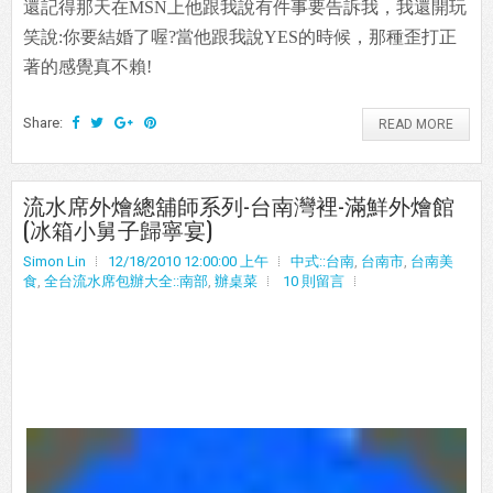
還記得那天在MSN上他跟我說有件事要告訴我，我還開玩
笑說:你要結婚了喔?當他跟我說YES的時候，那種歪打正
著的感覺真不賴!
Share:
READ MORE
流水席外燴總舖師系列-台南灣裡-滿鮮外燴館
(冰箱小舅子歸寧宴)
Simon Lin
12/18/2010 12:00:00 上午
中式::台南
,
台南市
,
台南美
食
,
全台流水席包辦大全::南部
,
辦桌菜
10 則留言