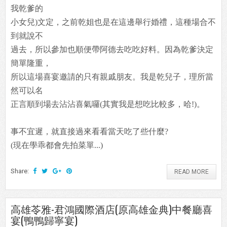
我乾爹的
小女兒)文定，之前乾姐也是在這邊舉行婚禮，這種場合不
到就說不
過去，所以參加也順便帶阿德去吃吃好料。因為乾爹決定
簡單隆重，
所以這場喜宴邀請的只有親戚朋友。我是乾兒子，理所當
然可以名
正言順到場去沾沾喜氣囉(其實我是想吃比較多，哈!)。
事不宜遲，就直接過來看看當天吃了些什麼?
(現在學乖都會先拍菜單...)
Share:
READ MORE
高雄苓雅-君鴻國際酒店(原高雄金典)中餐廳喜
宴(鴨鴨歸寧宴)