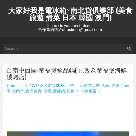
大家好我是電冰箱~南北貨俱樂部 (美食
旅遊 煮菜 日本 韓國 澳門)
Icebox is your best friend!
合作邀約請洽dtmsimon@gmail.com
台南中西區-帝福煲絕品鍋( 已改為帝福堡海鮮
碳烤店)
Simon Lin
12/31/2010 12:00:00 上午
已歇業店家
,
火鍋
,
火鍋::台南
市
,
台南市
,
台南美食
,
消夜
,
麻辣鍋
,
鍋物
6 則留言