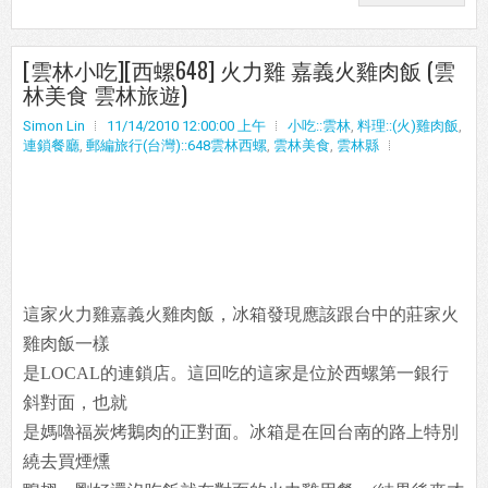
[雲林小吃][西螺648] 火力雞 嘉義火雞肉飯 (雲
林美食 雲林旅遊)
Simon Lin
11/14/2010 12:00:00 上午
小吃::雲林
,
料理::(火)雞肉飯
,
連鎖餐廳
,
郵編旅行(台灣)::648雲林西螺
,
雲林美食
,
雲林縣
這家火力雞嘉義火雞肉飯，冰箱發現應該跟台中的莊家火
雞肉飯一樣
是LOCAL的連鎖店。這回吃的這家是位於西螺第一銀行
斜對面，也就
是媽嚕福炭烤鵝肉的正對面。冰箱是在回台南的路上特別
繞去買煙燻