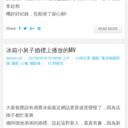
拿起相
機好好紀錄，也順便了卻心願!
Share:
READ MORE
冰箱小舅子婚禮上播放的MV
Simon Lin
12/14/2010 12:00:00 上午
心得分享::攝影
,
電冰箱跟阿
德
,
攝影::人像
,
攝影集
12 則留言
大家都應該有感覺冰箱最近網誌更新速度變慢了，因為這
陣子都忙著籌
備阿德他弟弟的婚禮。說起這對新人，還真有趣，因為新