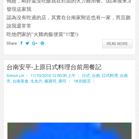
鴨翅，剛好還沒吃飯就在對面的火力雞用餐。(結果後來才
發現這家我
認為沒有吃過的店，其實在台南家附近也有一家，而且聽
說我還常常
吃他們家的"火雞肉飯便當"!!!驚!)
Share:
READ MORE
台南安平-上原日式料理台前用餐記
Simon Lin
11/10/2010 12:00:00 上午
日式::台南
,
日式料理
,
台南
市
,
台南美食
,
生魚片
,
握壽司
,
壽司
18 則留言