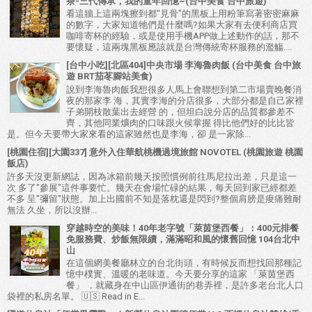
茶-三代傳承，我的童年回憶~(台中美食 台中旅遊)
看這牆上這兩塊擦到都"見骨"的黑板上用粉筆寫著密密麻麻
的數字，大家知道牠們是什麼嗎?如果大家有去便利商店買
咖啡寄杯的經驗，或是使用手機APP做上述動作的話，那不
要懷疑，這兩塊黑板應該就是台灣傳統寄杯服務的濫觴....
[台中小吃][北區404]中央市場 李海魯肉飯 (台中美食 台中旅
遊 BRT茄苳腳站美食)
說到李海魯肉飯我想很多人馬上會聯想到第二市場賣晚餐消
夜的那家李 海，其實李海的分店很多，大部分都是自己家裡
子弟開枝散葉出去經營 的，但坦白說分店的品質都參差不
齊，其他同業爌肉的口味跟火候掌握 得比他們好的比比皆
是。但今天要帶大家來看的這家雖然也是李海，卻 是一家除...
[桃園住宿][大園337] 意外入住華航桃機過境旅館 NOVOTEL (桃園旅遊 桃園
飯店)
許多天沒更新網誌，因為冰箱前幾天按照慣例前往馬尼拉出差，只是這一
次 多了"參展"這件事要忙。幾天在會場忙碌的結果，每天回到家已經都差
不多 呈"彌留"狀態。加上出國前不知是落枕還是閃到?整個肩膀是痠痛難耐
無法 久坐，所以沒辦...
穿越時空的美味！40年老字號「萊茵堡西餐」：400元排餐
免服務費、炒飯無限續，滿滿昭和風的懷舊回憶 104台北中
山
在這個網美餐廳林立的台北街頭，有時候反而想找回那種記
憶中樸實、溫暖的老味道。今天要分享的這家 「萊茵堡西
餐」 ，就藏身在中山區伊通街的巷弄裡，是許多老台北人口
袋裡的私房名單。 🇺🇸 Read in E...