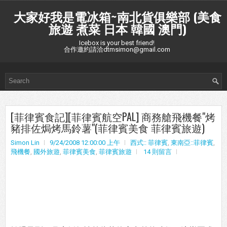
大家好我是電冰箱~南北貨俱樂部 (美食
旅遊 煮菜 日本 韓國 澳門)
Icebox is your best friend!
合作邀約請洽dtmsimon@gmail.com
[菲律賓食記][菲律賓航空PAL] 商務艙飛機餐"烤
豬排佐焗烤馬鈴薯"(菲律賓美食 菲律賓旅遊)
Simon Lin
9/24/2008 12:00:00 上午
西式:: 菲律賓
,
東南亞::菲律賓
,
飛機餐
,
國外旅遊
,
菲律賓美食
,
菲律賓旅遊
14 則留言