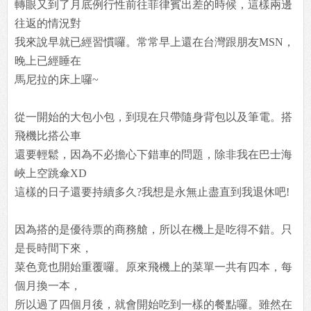
轉眼又到了月底例行性前往菲律賓出差的時候，這樣兩邊
往返的情況對
我來說早就已經習慣囉。常常早上還在台灣跟朋友MSN，
晚上已經睡在
馬尼拉的床上囉~
從一開始的大包小包，到現在只帶隨身背包以及筆電。搭
飛機比搭公車
還要輕鬆，因為不必擔心下錯車的問題，除非我在巴士海
峽上空跳傘XD
這樣的日子還要持續多久?我想是永無止盡直到我退休吧!
因為搭的是優待票的商務艙，所以在機上是吃得不錯。只
是長時間下來，
菜色竟也開始重覆囉。原來飛機上的菜單一共有四本，每
個月換一本，
所以過了四個月後，就會開始吃到一樣的餐點囉。雖然在