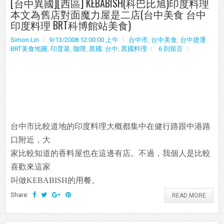
[台中異國][西區] KEBABISH(科巴比旭)印度料理
本文為舊店對面魔力屋是二店(台中美食 台中
印度料理 BRT科博館站美食)
Simon Lin
9/13/2008 12:00:00 上午
台中市
,
台中美食
,
台中捷運
BRT美食地圖
,
印度菜
,
咖哩
,
異國::台中
,
異國料理
6 則留言
台中市比較道地的印度料理大概都集中在健行路跟中港路
口附近，大
家比較知道的香料屋也在這邊有店。不過，我個人是比較
喜歡來這家
叫做KEBABISH的用餐。
Share:
READ MORE