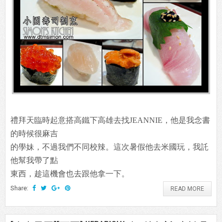
禮拜天臨時起意搭高鐵下高雄去找JEANNIE，他是我念書
的時候很麻吉
的學妹，不過我們不同校辣。這次暑假他去米國玩，我託
他幫我帶了點
東西，趁這機會也去跟他拿一下。
Share:
READ MORE