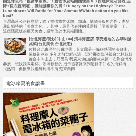
國道休息站「便當爭霸戰」！新營休息站圍牆便當 V.S 西螺休息站雙雄(垂
降+官方新東陽)，誰能擄獲你的胃？Hungry on the Highway? These
Lunchboxes Will Battle for Your Stomach!Which option do you like
best?
台灣高速公路休息站，除了提供旅客休憩、加油、購物等服務之外，也發
展出獨特的「美食文化」。其中，最具代表性的莫過於「圍牆便當」了。
這些隱藏版的庶民美食，通常位於休息站圍牆...
[台北海產/現炒][中山104] 清祥海產店-享受道地的古早味辦
桌菜(台北美食 台北旅遊)
位於台北東區的心臟地帶，其實藏著一條很熱鬧的海鮮街。
這條街冰箱 多年之前曾經來過，記得那次臨時被台北林叔叔
從台中叫上去，只因為 我廣東佛山的麥叔叔第一次到台灣來
參展，想找我喝兩杯。依照叔叔的 指示循著路來到這條不知名的海鮮街，
很熱鬧，但後來我也醉到搞不清 楚東西南...
電冰箱寫的食譜書