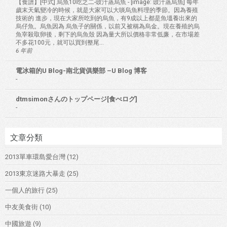
【食譜】[中式] 烏魚10吃之二-豉汁蒸烏魚
-
[image: 豉汁蒸烏魚] 每年
歲末天氣變冷的時候，就是大家可以大啖烏魚料理的季節。因為養殖
技術的 進步，現在大家所吃到的烏魚，有9成以上都是魚塭養出來的
烏仔魚。烏魚因為 烏魚子的關係，以前又被稱為烏金。現在養殖的烏
魚宰殺取卵後，剩下的烏魚殼 因為量大所以價格非常低廉，在市場差
不多花100元，就可以買到整尾...
6 年前
電冰箱的U Blog-南北貨俱樂部 –U Blog 博客
-
dtmsimonさんのトップページ[食べログ]
-
文章分類
2013單車環島愛台灣
(12)
2013東京迷路大暴走
(25)
一個人的旅行
(25)
中友美食街
(10)
中國旅遊
(9)