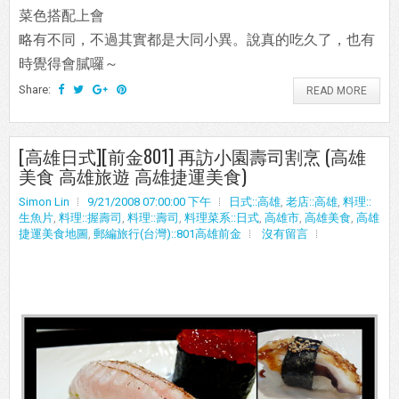
菜色搭配上會
略有不同，不過其實都是大同小異。說真的吃久了，也有
時覺得會膩囉～
Share:
READ MORE
[高雄日式][前金801] 再訪小園壽司割烹 (高雄
美食 高雄旅遊 高雄捷運美食)
Simon Lin
9/21/2008 07:00:00 下午
日式::高雄
,
老店::高雄
,
料理::
生魚片
,
料理::握壽司
,
料理::壽司
,
料理菜系::日式
,
高雄市
,
高雄美食
,
高雄
捷運美食地圖
,
郵編旅行(台灣)::801高雄前金
沒有留言