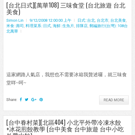
[台北日式][萬華108] 三味食堂 (台北旅遊 台北
美食)
Simon Lin
9/12/2008 12:00:00 上午
日式::台北
,
台北市
,
台北美食
,
米食::壽司
,
料理菜系::日式
,
海鮮::生魚片
,
排隊店
,
郵編旅行(台灣)::108台
北萬華
這家網路人氣店，我想也不需要冰箱我贅述囉，就三味食
堂咩~呵~
Share:
READ MORE
[台中眷村菜][北區404] 小北平外帶冷凍水餃
+冰花煎餃教學 (台中美食 台中旅遊 台中小吃