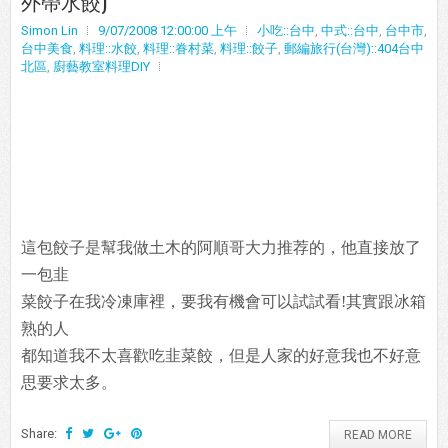
外帶水餃)
Simon Lin
9/07/2008 12:00:00 上午
小吃::台中
,
中式::台中
,
台中市
,
台中美食
,
料理::水餃
,
料理::眷村菜
,
料理::餃子
,
郵編旅行(台灣)::404台中
北區
,
廚藝教室料理DIY
這包餃子是幫我做土木的阿順哥大力推荐的，他直接放了
一包韭
菜餃子在我冷凍庫裡，要我有機會可以試試看!其實跟冰箱
熟的人
都知道我不太喜歡吃韭菜餃，但是人家的好意我也不好意
思要求太多。
Share:
READ MORE