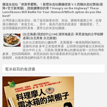
國道休息站「便當爭霸戰」！新營休息站圍牆便當 V.S 西螺休息站雙雄(垂
降+官方新東陽)，誰能擄獲你的胃？Hungry on the Highway? These
Lunchboxes Will Battle for Your Stomach!Which option do you like
best?
台灣高速公路休息站，除了提供旅客休憩、加油、購物等服務之外，也發
展出獨特的「美食文化」。其中，最具代表性的莫過於「圍牆便當」了。
這些隱藏版的庶民美食，通常位於休息站圍牆...
[台北海產/現炒][中山104] 清祥海產店-享受道地的古早味辦
桌菜(台北美食 台北旅遊)
位於台北東區的心臟地帶，其實藏著一條很熱鬧的海鮮街。
這條街冰箱 多年之前曾經來過，記得那次臨時被台北林叔叔
從台中叫上去，只因為 我廣東佛山的麥叔叔第一次到台灣來
參展，想找我喝兩杯。依照叔叔的 指示循著路來到這條不知名的海鮮街，
很熱鬧，但後來我也醉到搞不清 楚東西南...
電冰箱寫的食譜書