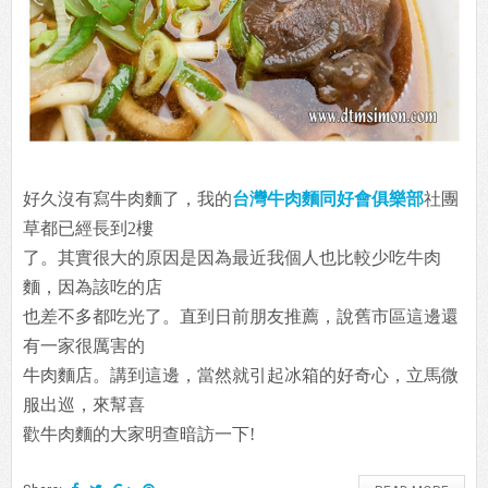
好久沒有寫牛肉麵了，我的
台灣牛肉麵同好會俱樂部
社團
草都已經長到2樓
了。其實很大的原因是因為最近我個人也比較少吃牛肉
麵，因為該吃的店
也差不多都吃光了。直到日前朋友推薦，說舊市區這邊還
有一家很厲害的
牛肉麵店。講到這邊，當然就引起冰箱的好奇心，立馬微
服出巡，來幫喜
歡牛肉麵的大家明查暗訪一下!