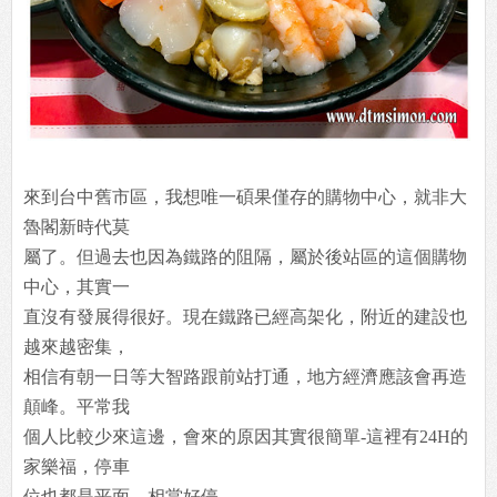
來到台中舊市區，我想唯一碩果僅存的購物中心，就非大
魯閣新時代莫
屬了。但過去也因為鐵路的阻隔，屬於後站區的這個購物
中心，其實一
直沒有發展得很好。現在鐵路已經高架化，附近的建設也
越來越密集，
相信有朝一日等大智路跟前站打通，地方經濟應該會再造
顛峰。平常我
個人比較少來這邊，會來的原因其實很簡單-這裡有24H的
家樂福，停車
位也都是平面，相當好停。