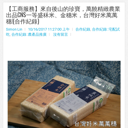
【工商服務】來自後山的珍寶，萬饒精緻農業
出品CNS一等盛秝米、金穗米，台灣好米萬萬
穗!(合作紀錄)
Simon Lin
10/16/2017 11:27:00 上午
合作紀錄
,
合作紀錄::宅配試
吃
,
合作紀錄::農產品推廣
沒有留言