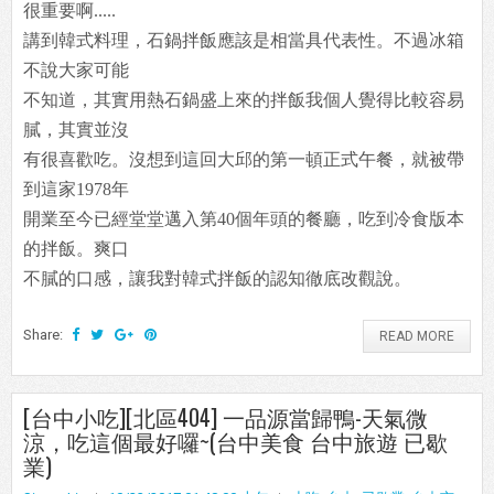
很重要啊.....
講到韓式料理，石鍋拌飯應該是相當具代表性。不過冰箱
不說大家可能
不知道，其實用熱石鍋盛上來的拌飯我個人覺得比較容易
膩，其實並沒
有很喜歡吃。沒想到這回大邱的第一頓正式午餐，就被帶
到這家1978年
開業至今已經堂堂邁入第40個年頭的餐廳，吃到冷食版本
的拌飯。爽口
不膩的口感，讓我對韓式拌飯的認知徹底改觀說。
Share:
READ MORE
[台中小吃][北區404] 一品源當歸鴨-天氣微
涼，吃這個最好囉~(台中美食 台中旅遊 已歇
業)