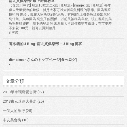
南北貨俱樂部-線上廚藝教室
【食譜】[中式] 烏魚10吃之二-豉汁蒸烏魚
-
[image: 豉汁蒸烏魚] 每年
歲末天氣變冷的時候，就是大家可以大啖烏魚料理的季節。因為養殖
技術的 進步，現在大家所吃到的烏魚，有9成以上都是魚塭養出來的
烏仔魚。烏魚因為 烏魚子的關係，以前又被稱為烏金。現在養殖的烏
魚宰殺取卵後，剩下的烏魚殼 因為量大所以價格非常低廉，在市場差
不多花100元，就可以買到整尾...
6 年前
電冰箱的U Blog-南北貨俱樂部 –U Blog 博客
-
dtmsimonさんのトップページ[食べログ]
-
文章分類
2013單車環島愛台灣
(12)
2013東京迷路大暴走
(25)
一個人的旅行
(25)
中友美食街
(10)