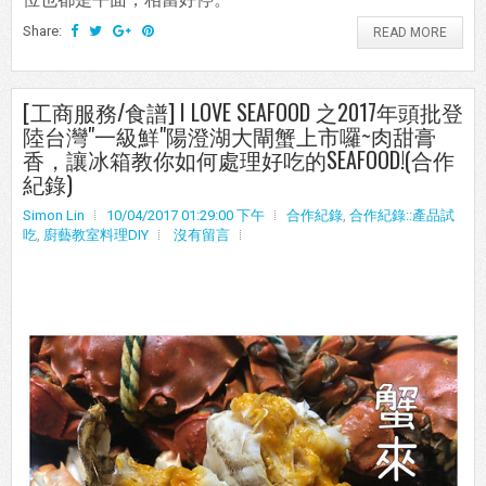
Share:
READ MORE
[工商服務/食譜] I LOVE SEAFOOD 之2017年頭批登
陸台灣"一級鮮"陽澄湖大閘蟹上市囉~肉甜膏
香，讓冰箱教你如何處理好吃的SEAFOOD!(合作
紀錄)
Simon Lin
10/04/2017 01:29:00 下午
合作紀錄
,
合作紀錄::產品試
吃
,
廚藝教室料理DIY
沒有留言