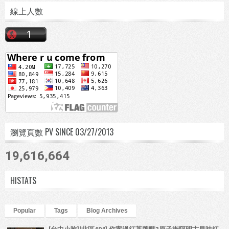
線上人數
瀏覽頁數 PV SINCE 03/27/2013
19,616,664
HISTATS
Popular
Tags
Blog Archives