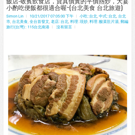
飯店-敬賓飲食店，貨真價實的平價熱炒，大宴
小酌吃便飯都很適合喔~(台北美食 台北旅遊)
Simon Lin
10/21/2017 07:05:00 下午
小吃::台北
,
中式::台北
,
台北
市
,
台北美食
,
全台首發文
,
老店::台北
,
料理::現炒
,
料理::酸菜肚片湯
,
郵編
旅行(台灣):: 115台北南港
沒有留言