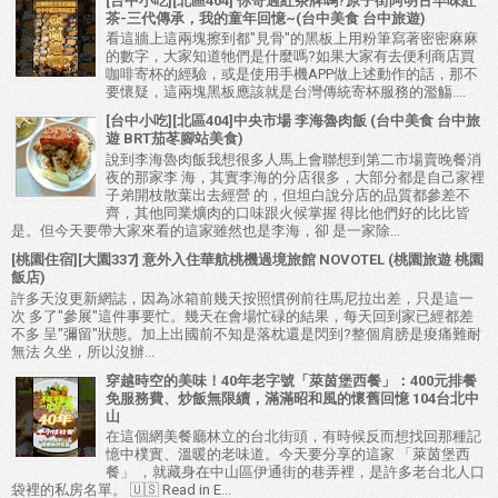
[台中小吃][北區404] 你寄過紅茶牌嗎?原子街阿明古早味紅
茶-三代傳承，我的童年回憶~(台中美食 台中旅遊)
看這牆上這兩塊擦到都"見骨"的黑板上用粉筆寫著密密麻麻
的數字，大家知道牠們是什麼嗎?如果大家有去便利商店買
咖啡寄杯的經驗，或是使用手機APP做上述動作的話，那不
要懷疑，這兩塊黑板應該就是台灣傳統寄杯服務的濫觴....
[台中小吃][北區404]中央市場 李海魯肉飯 (台中美食 台中旅
遊 BRT茄苳腳站美食)
說到李海魯肉飯我想很多人馬上會聯想到第二市場賣晚餐消
夜的那家李 海，其實李海的分店很多，大部分都是自己家裡
子弟開枝散葉出去經營 的，但坦白說分店的品質都參差不
齊，其他同業爌肉的口味跟火候掌握 得比他們好的比比皆
是。但今天要帶大家來看的這家雖然也是李海，卻 是一家除...
[桃園住宿][大園337] 意外入住華航桃機過境旅館 NOVOTEL (桃園旅遊 桃園
飯店)
許多天沒更新網誌，因為冰箱前幾天按照慣例前往馬尼拉出差，只是這一
次 多了"參展"這件事要忙。幾天在會場忙碌的結果，每天回到家已經都差
不多 呈"彌留"狀態。加上出國前不知是落枕還是閃到?整個肩膀是痠痛難耐
無法 久坐，所以沒辦...
穿越時空的美味！40年老字號「萊茵堡西餐」：400元排餐
免服務費、炒飯無限續，滿滿昭和風的懷舊回憶 104台北中
山
在這個網美餐廳林立的台北街頭，有時候反而想找回那種記
憶中樸實、溫暖的老味道。今天要分享的這家 「萊茵堡西
餐」 ，就藏身在中山區伊通街的巷弄裡，是許多老台北人口
袋裡的私房名單。 🇺🇸 Read in E...