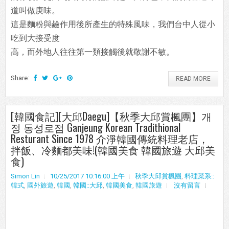
道叫做庚味。
這是麵粉與鹼作用後所產生的特殊風味，我們台中人從小
吃到大接受度
高，而外地人往往第一類接觸後就敬謝不敏。
Share:
READ MORE
[韓國食記][大邱Daegu]【秋季大邱賞楓團】개
정 동성로점 Ganjeung Korean Tradithional
Resturant Since 1978 介淨韓國傳統料理老店，
拌飯、冷麵都美味!(韓國美食 韓國旅遊 大邱美
食)
Simon Lin
10/25/2017 10:16:00 上午
秋季大邱賞楓團
,
料理菜系::
韓式
,
國外旅遊
,
韓國
,
韓國::大邱
,
韓國美食
,
韓國旅遊
沒有留言