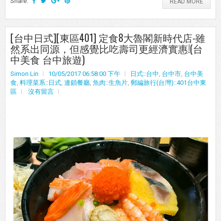
Share:
READ MORE
[台中日式][東區401] 定食8大魯閣新時代店-雖
然系出同源，但感覺比吃壽司更經濟實惠!(台
中美食 台中旅遊)
Simon Lin
10/05/2017 06:58:00 下午
日式::台中
,
台中市
,
台中美
食
,
料理菜系::日式
,
連鎖餐廳
,
魚肉::生魚片
,
郵編旅行(台灣)::401台中東
區
沒有留言