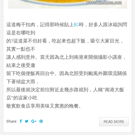
這道梅干扣肉，記得那時候貼上
IG
時，好多人跟冰箱詢問
這是在哪吃到
的?這道菜不但好看，吃起來也超下飯，吸引大家目光，
其實一點也不
讓人感到意外。當天因為北上到南港來開個攝影小講座，
結束之後受邀
留下吃個便飯再回台中。因為北部受到颱風外圍環流關係
下著傾盆大雨，
所以最後就決定前往附近走幾步路就到，人稱"南港大飯
店"的這家小吃
敬賓飲食店享用美味又實惠的晚餐。
Share:
READ MORE