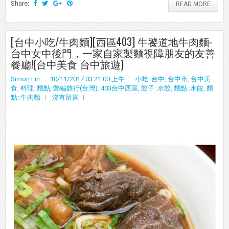
Share:
READ MORE
[台中小吃/牛肉麵][西區403] 牛饕道地牛肉麵-
台中女中後門，一家自家製麵視障朋友的友善
餐廳!(台中美食 台中旅遊)
Simon Lin
10/11/2017 03:21:00 上午
小吃::台中
,
台中市
,
台中美
食
,
料理::麵點
,
郵編旅行(台灣)::403台中西區
,
餃子::水餃
,
麵點::水餃
,
麵
點::牛肉麵
沒有留言