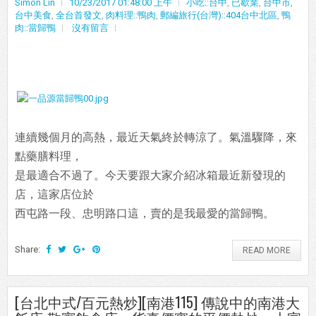
Simon Lin
10/23/2017 01:48:00 上午
小吃::台中
,
已歇業
,
台中市
,
台中美食
,
全台首發文
,
肉料理::鴨肉
,
郵編旅行(台灣)::404台中北區
,
鴨
肉::當歸鴨
沒有留言
連續幾個月的高熱，最近天氣終於轉涼了。氣溫驟降，來
點藥膳料理，
是最適合不過了。今天要跟大家介紹冰箱最近新發現的
店，這家店位於
西屯路一段、忠明路口這，賣的是我最愛的當歸鴨。
Share:
READ MORE
[台北中式/百元熱炒][南港115] 傳說中的南港大