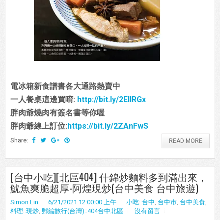
電冰箱新食譜書各大通路熱賣中
一人餐桌這邊買唷:
http://bit.ly/2EIIRGx
胖肉爺燒肉有簽名書等你喔
胖肉爺線上訂位:
https://bit.ly/2ZAnFwS
Share:
READ MORE
[台中小吃][北區404] 什錦炒麵料多到滿出來，
魷魚爽脆超厚-阿煌現炒(台中美食 台中旅遊)
Simon Lin
6/21/2021 12:00:00 上午
小吃::台中
,
台中市
,
台中美食
,
料理::現炒
,
郵編旅行(台灣)::404台中北區
沒有留言