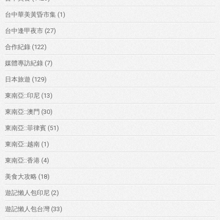
台中華美黃昏市集
(1)
台中逢甲夜市
(27)
合作紀錄
(122)
媒體專訪紀錄
(7)
日本旅遊
(129)
東南亞::印尼
(13)
東南亞::澳門
(30)
東南亞::菲律賓
(51)
東南亞::越南
(1)
東南亞::香港
(4)
美食大攻略
(18)
遊記懶人包印尼
(2)
遊記懶人包台灣
(33)