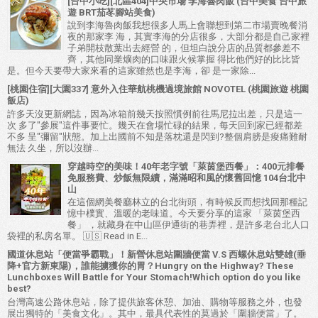
[台中小吃][北區404]中央市場 李海魯肉飯 (台中美食 台中旅
遊 BRT茄苳腳站美食)
說到李海魯肉飯我想很多人馬上會聯想到第二市場賣晚餐消
夜的那家李 海，其實李海的分店很多，大部分都是自己家裡
子弟開枝散葉出去經營 的，但坦白說分店的品質都參差不
齊，其他同業爌肉的口味跟火候掌握 得比他們好的比比皆
是。但今天要帶大家來看的這家雖然也是李海，卻 是一家除...
[桃園住宿][大園337] 意外入住華航桃機過境旅館 NOVOTEL (桃園旅遊 桃園
飯店)
許多天沒更新網誌，因為冰箱前幾天按照慣例前往馬尼拉出差，只是這一
次 多了"參展"這件事要忙。幾天在會場忙碌的結果，每天回到家已經都差
不多 呈"彌留"狀態。加上出國前不知是落枕還是閃到?整個肩膀是痠痛難耐
無法 久坐，所以沒辦...
穿越時空的美味！40年老字號「萊茵堡西餐」：400元排餐
免服務費、炒飯無限續，滿滿昭和風的懷舊回憶 104台北中
山
在這個網美餐廳林立的台北街頭，有時候反而想找回那種記
憶中樸實、溫暖的老味道。今天要分享的這家 「萊茵堡西
餐」 ，就藏身在中山區伊通街的巷弄裡，是許多老台北人口
袋裡的私房名單。 🇺🇸 Read in E...
國道休息站「便當爭霸戰」！新營休息站圍牆便當 V.S 西螺休息站雙雄(垂
降+官方新東陽)，誰能擄獲你的胃？Hungry on the Highway? These
Lunchboxes Will Battle for Your Stomach!Which option do you like
best?
台灣高速公路休息站，除了提供旅客休憩、加油、購物等服務之外，也發
展出獨特的「美食文化」。其中，最具代表性的莫過於「圍牆便當」了。