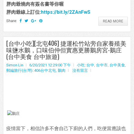
胖肉爺燒肉有簽名書等你喔
胖肉爺線上訂位:
https://bit.ly/2ZAnFwS
Share:
READ MORE
[台中小吃][北屯406] 捷運松竹站旁自家養殖美
味鹽水鵝，口味伯仲但實惠更勝鵝房宮-鵝庄
(台中美食 台中旅遊)
Simon Lin
6/20/2021 12:29:00 下午
小吃::台中
,
台中市
,
台中美食
,
郵編旅行(台灣)::406台中北屯
,
鵝肉
沒有留言
疫情當下，相信許多不會自己下廚的人們，吃便當應該也