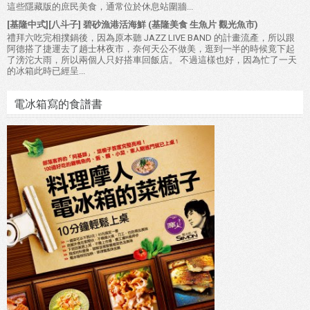
這些隱藏版的庶民美食，通常位於休息站圍牆...
[基隆中式][八斗子] 碧砂漁港活海鮮 (基隆美食 生魚片 觀光魚市)
禮拜六吃完相撲鍋後，因為原本聽 JAZZ LIVE BAND 的計畫流產，所以跟
阿德搭了捷運去了趟士林夜市，奈何天公不做美，逛到一半的時候竟下起
了滂沱大雨，所以兩個人只好搭車回飯店。 不過這樣也好，因為忙了一天
的冰箱此時已經呈...
電冰箱寫的食譜書