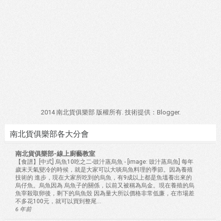
2014 南北貨俱樂部 版權所有. 技術提供：
Blogger
.
南北貨俱樂部各大分會
南北貨俱樂部-線上廚藝教室
【食譜】[中式] 烏魚10吃之二-豉汁蒸烏魚
-
[image: 豉汁蒸烏魚] 每年
歲末天氣變冷的時候，就是大家可以大啖烏魚料理的季節。因為養殖
技術的 進步，現在大家所吃到的烏魚，有9成以上都是魚塭養出來的
烏仔魚。烏魚因為 烏魚子的關係，以前又被稱為烏金。現在養殖的烏
魚宰殺取卵後，剩下的烏魚殼 因為量大所以價格非常低廉，在市場差
不多花100元，就可以買到整尾...
6 年前