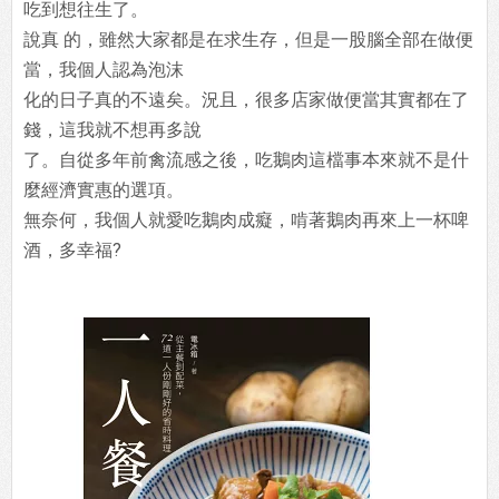
吃到想往生了。
說真 的，雖然大家都是在求生存，但是一股腦全部在做便
當，我個人認為泡沫
化的日子真的不遠矣。況且，很多店家做便當其實都在了
錢，這我就不想再多說
了。自從多年前禽流感之後，吃鵝肉這檔事本來就不是什
麼經濟實惠的選項。
無奈何，我個人就愛吃鵝肉成癡，啃著鵝肉再來上一杯啤
酒，多幸福?