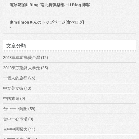
電冰箱的U Blog-南北貨俱樂部 –U Blog 博客
-
dtmsimonさんのトップページ[食べログ]
-
文章分類
2013單車環島愛台灣
(12)
2013東京迷路大暴走
(25)
一個人的旅行
(25)
中友美食街
(10)
中國旅遊
(9)
台中一中商圈
(58)
台中一心市場
(8)
台中中國醫大
(41)