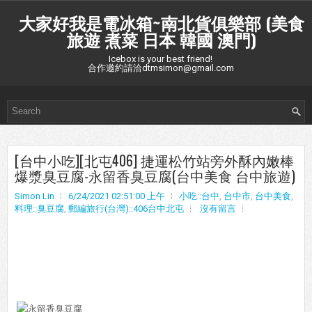
大家好我是電冰箱~南北貨俱樂部 (美食
旅遊 煮菜 日本 韓國 澳門)
Icebox is your best friend!
合作邀約請洽dtmsimon@gmail.com
[台中小吃][北屯406] 捷運松竹站旁外酥內嫩棒
爆漿臭豆腐-永留香臭豆腐(台中美食 台中旅遊)
Simon Lin
6/24/2021 02:51:00 上午
小吃::台中
,
台中市
,
台中美食
,
料理::臭豆腐
,
郵編旅行(台灣)::406台中北屯
沒有留言