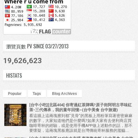
瀏覽頁數 PV SINCE 03/27/2013
19,626,623
HISTATS
Popular
Tags
Blog Archives
[台中小吃][北區404] 你寄過紅茶牌嗎?原子街阿明古早味紅
茶-三代傳承，我的童年回憶~(台中美食 台中旅遊)
看這牆上這兩塊擦到都"見骨"的黑板上用粉筆寫著密密麻麻
的數字，大家知道牠們是什麼嗎?如果大家有去便利商店買
咖啡寄杯的經驗，或是使用手機APP做上述動作的話，那不
要懷疑，這兩塊黑板應該就是台灣傳統寄杯服務的濫觴....