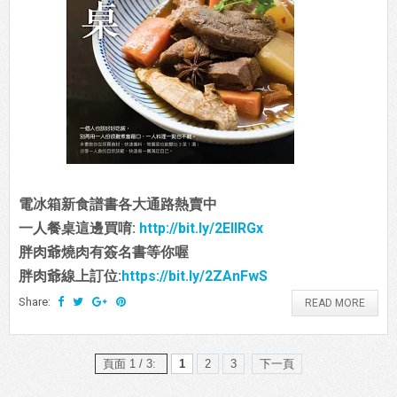
電冰箱新食譜書各大通路熱賣中
一人餐桌這邊買唷:
http://bit.ly/2EIIRGx
胖肉爺燒肉有簽名書等你喔
胖肉爺線上訂位:
https://bit.ly/2ZAnFwS
Share:
READ MORE
頁面 1 / 3:
1
2
3
下一頁