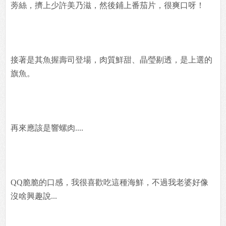
蒡絲，擠上少許美乃滋，然後鋪上番茄片，很爽口呀！
接著是其魚握壽司登場，肉質鮮甜、晶瑩剔透，是上選的
旗魚。
再來應該是響螺肉....
QQ脆脆的口感，我很喜歡吃這種海鮮，不過我老婆好像
沒啥興趣說...