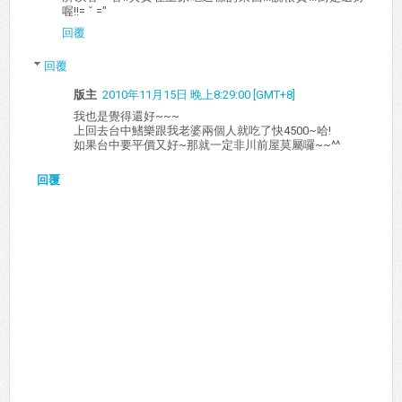
喔!!= ˇ ="
回覆
回覆
版主
2010年11月15日 晚上8:29:00 [GMT+8]
我也是覺得還好~~~
上回去台中鰭樂跟我老婆兩個人就吃了快4500~哈!
如果台中要平價又好~那就一定非川前屋莫屬囉~~^^
回覆