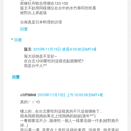
那條牡丹蝦合理價在120-150
版主不妨用同樣價位在台中的水竹壽司吃吃看
絕對比上原超值
台南真是日本料理的沙漠
回覆
回覆
版主
2010年11月15日 凌晨4:55:00 [GMT+8]
冤大頭倒是不至於~
在台北1200要吃到這樣也點困難吧?
我是台中人!^^
回覆
cliff8868
2010年11月15日 上午10:05:00 [GMT+8]
真的ㄏㄛ=D
樓上的....在台北要吃到這樣真的不只這個價格了...
因為我跟我媽如果北上找我媽的姐姐(過年^^")
一餐都要花不少...隨便吃ㄧ個人一樣要花個一仟多(絕對跑不
掉...)
所以看一看..其實在上原吃這樣的東西...說很貴...倒是還好