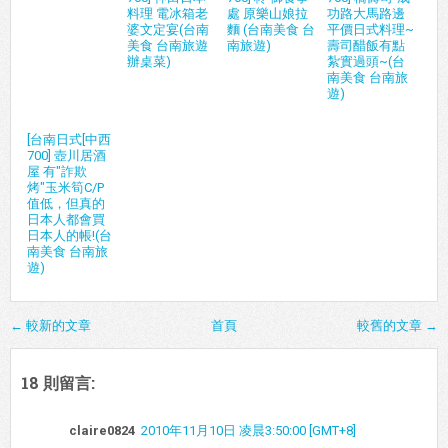
料理 電冰箱老
處 原樂山娘拉
功路大馬路邊
婆文定宴(台南
麵 (台南美食 台
平價日式料理~
美食 台南旅遊
南旅遊)
壽司醋飯有點
辦桌菜)
紮實過頭~(台
南美食 台南旅
遊)
[台南日式[中西
700] 壺川居酒
屋 有"詐欺
烤"玉米筍C/P
值低，但真的
日本人都會買
日本人的帳!(台
南美食 台南旅
遊)
← 較新的文章
首頁
較舊的文章 →
18 則留言:
claire0824
2010年11月10日 凌晨3:50:00 [GMT+8]