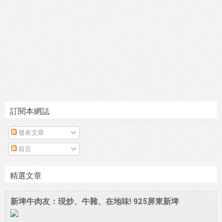
訂閱本網誌
發表文章
留言
精選文章
新埤牛肉友：現炒、牛雜、在地味! 925屏東新埤