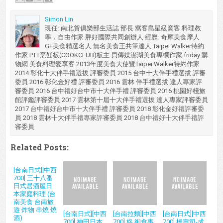
Simon Lin
現任: 南北貨俱樂部生活誌 部長 窩客島星級窩客 料理教
學．自由作家 胖好國際共同創辦人 經歷: 奇摩美食摩人
G+美食精選名人 無名美食王共筆達人 Taipei Walker特約
作家 PTT烹飪板(COOKCLUB)板主 貝傳媒澎湖美食專欄作家 friday 購
物網 美食料理愛享客 2013年度美食大使暨Taipei Walker特約作家
2014 彰化十大伴手禮選拔 評審委員 2015 台中十大伴手禮選拔 評審
委員 2016 彰化金好禮 評審委員 2016 雲林 伴手禮選拔 達人專家評
審委員 2016 台中禮好台中市十大伴手禮 評審委員 2016 桃園好棧旅
館評鑑評審委員 2017 雲林第十屆十大伴手禮選拔 達人專家評審委員
2017 台中禮好台中市十大伴手禮 評審委員 2018 彰化金好禮評審委
員 2018 雲林十大伴手禮專家評審委員 2018 台中禮好十大伴手禮評
審委員
Related Posts:
[台南日式][中西
700] 三十八番
日式居酒屋日
本家庭料理 (台
南美食 台南旅
遊 炸物 串燒 燒
[台南日式][中西
[台南拉麵][中西
[台南日式][中西
酒)
700] 神田日本
700] 柊 御食事
700] 橋壽司-成