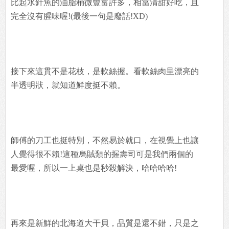
比起水針魚的油脂稍微豐富許多，相當清甜好吃，且
完全沒有腥味喔!(最後一句是廢話!XD)
接下來這貫不是花枝，是軟絲握。看軟絲肉呈漂亮的
半透明狀，就知道鮮度挺不賴。
師傅的刀工也挺特別，不然易於就口，在視覺上也讓
人覺得很不賴!這種烏賊類的握壽司可是我們兩個的
最愛喔，所以一上桌也是秒殺解決，哈哈哈哈!
再來是新鮮的北海道大干貝，品質是還不錯，只是之