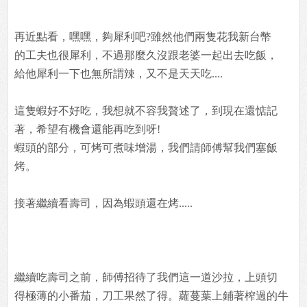
再近點看，嘿嘿，夠犀利吧?雖然他們兩隻花我新台幣
的工夫也很犀利，不過那麼久沒跟老婆一起出去吃飯，
給他犀利一下也無所謂辣，又不是天天吃....
這隻蝦好不好吃，我想就不容我贅述了，到現在還惦記
著，希望有機會還能再吃到呀!
蝦頭的部分，可烤可煮味增湯，我們請師傅幫我們塞飯
烤。
接著繼續看壽司，因為蝦頭還在烤.....
繼續吃壽司之前，師傅招待了我們這一道沙拉，上頭切
得極薄的小番茄，刀工果然了得。蘿蔓葉上鋪著榨過的牛