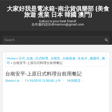
大家好我是電冰箱~南北貨俱樂部 (美食
旅遊 煮菜 日本 韓國 澳門)
Icebox is your best friend!
合作邀約請洽dtmsimon@gmail.com
Home
»
日式::台南
,
日式料理
,
台南市
,
台南美食
,
生魚片
,
握壽司
,
壽
司
» 台南安平-上原日式料理台前用餐記
台南安平-上原日式料理台前用餐記
Simon Lin
11/10/2010 12:00:00 上午
18 則留言