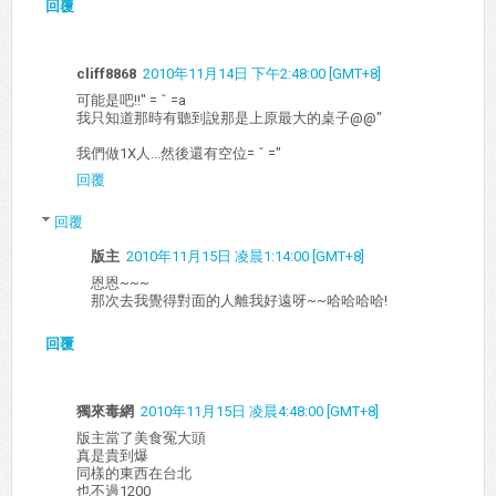
回覆
cliff8868
2010年11月14日 下午2:48:00 [GMT+8]
可能是吧!!" = ˇ =a
我只知道那時有聽到說那是上原最大的桌子@@"
我們做1X人...然後還有空位= ˇ ="
回覆
回覆
版主
2010年11月15日 凌晨1:14:00 [GMT+8]
恩恩~~~
那次去我覺得對面的人離我好遠呀~~哈哈哈哈!
回覆
獨來毒網
2010年11月15日 凌晨4:48:00 [GMT+8]
版主當了美食冤大頭
真是貴到爆
同樣的東西在台北
也不過1200