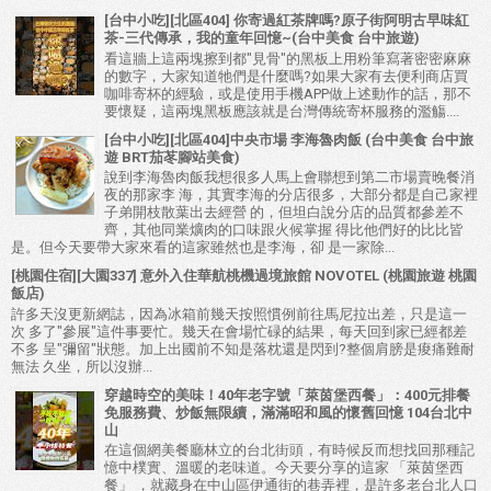
[台中小吃][北區404] 你寄過紅茶牌嗎?原子街阿明古早味紅
茶-三代傳承，我的童年回憶~(台中美食 台中旅遊)
看這牆上這兩塊擦到都"見骨"的黑板上用粉筆寫著密密麻麻
的數字，大家知道牠們是什麼嗎?如果大家有去便利商店買
咖啡寄杯的經驗，或是使用手機APP做上述動作的話，那不
要懷疑，這兩塊黑板應該就是台灣傳統寄杯服務的濫觴....
[台中小吃][北區404]中央市場 李海魯肉飯 (台中美食 台中旅
遊 BRT茄苳腳站美食)
說到李海魯肉飯我想很多人馬上會聯想到第二市場賣晚餐消
夜的那家李 海，其實李海的分店很多，大部分都是自己家裡
子弟開枝散葉出去經營 的，但坦白說分店的品質都參差不
齊，其他同業爌肉的口味跟火候掌握 得比他們好的比比皆
是。但今天要帶大家來看的這家雖然也是李海，卻 是一家除...
[桃園住宿][大園337] 意外入住華航桃機過境旅館 NOVOTEL (桃園旅遊 桃園
飯店)
許多天沒更新網誌，因為冰箱前幾天按照慣例前往馬尼拉出差，只是這一
次 多了"參展"這件事要忙。幾天在會場忙碌的結果，每天回到家已經都差
不多 呈"彌留"狀態。加上出國前不知是落枕還是閃到?整個肩膀是痠痛難耐
無法 久坐，所以沒辦...
穿越時空的美味！40年老字號「萊茵堡西餐」：400元排餐
免服務費、炒飯無限續，滿滿昭和風的懷舊回憶 104台北中
山
在這個網美餐廳林立的台北街頭，有時候反而想找回那種記
憶中樸實、溫暖的老味道。今天要分享的這家 「萊茵堡西
餐」 ，就藏身在中山區伊通街的巷弄裡，是許多老台北人口