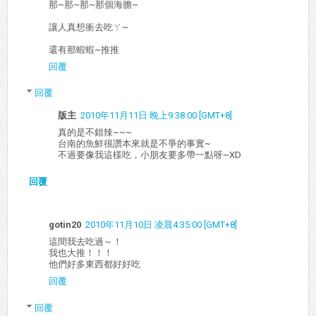
那~那~那~那個海膽~
讓人真想衝去吃ㄚ~
還有那蝦蝦~推推
回覆
回覆
版主
2010年11月11日 晚上9:38:00 [GMT+8]
真的是不錯辣~~~
台南的魚鮮很讚本來就是不爭的事實~
不過要像我這樣吃，小朋友要多帶一點呀~XD
回覆
gotin20
2010年11月10日 凌晨4:35:00 [GMT+8]
這間我去吃過～！
我也大推！！！
他們好多東西都好好吃
回覆
回覆