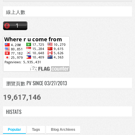
線上人數
瀏覽頁數 PV SINCE 03/27/2013
19,617,146
HISTATS
Popular
Tags
Blog Archives