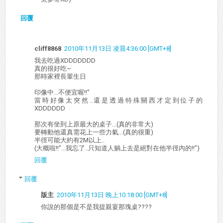
回覆
cliff8868
2010年11月13日 凌晨4:36:00 [GMT+8]
我去吃過XDDDDDDD
真的很好吃~
那時家裡長輩生日
印像中...不便宜喔!!"
當時好像太突然..還是透過特殊關西才定到位子的
XDDDDDD
那次有坐到上原最大的桌子...(真的非常大)
要轉動他還真需花上一些力氣...(真的很重)
半徑可能大約有2M以上..
(大概啦!!"...我忘了..只知道人躺上去是絕對在他半徑內的!!")
回覆
回覆
版主
2010年11月13日 晚上10:18:00 [GMT+8]
你說的那個是不是我提親宴那塊桌????