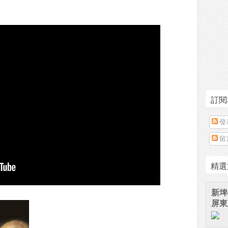
訂閱
發
留
精選
新埤
屏東