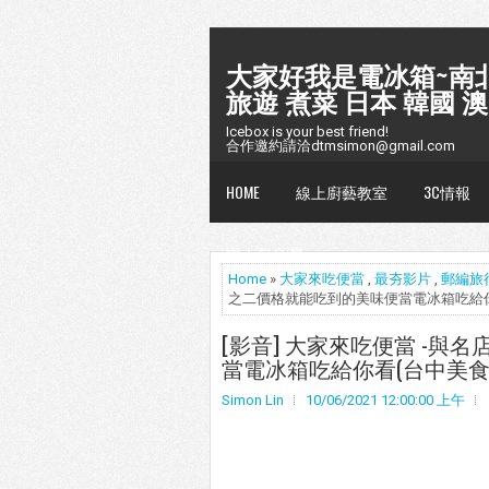
大家好我是電冰箱~南北
旅遊 煮菜 日本 韓國 澳
Icebox is your best friend!
合作邀約請洽dtmsimon@gmail.com
HOME
線上廚藝教室
3C情報
懶人包台灣
Home
»
大家來吃便當
,
最夯影片
,
郵編旅行
之二價格就能吃到的美味便當電冰箱吃給你
[影音] 大家來吃便當 -
當電冰箱吃給你看(台中美食
Simon Lin
10/06/2021 12:00:00 上午