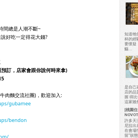
時間總是人潮不斷~
知道牠
說好吃一定得花大錢? 
杯的經
要懷疑
觴....
號
打電話預訂，店家會跟你說何時來拿)
15
是自己
店的品
牛肉麵交流社團)，歡迎加入: 
握 得
這家雖然
oups/gubamee
[桃園住
NOVO
ups/bendon
許多天
尼拉出
在會場
留"狀
com/