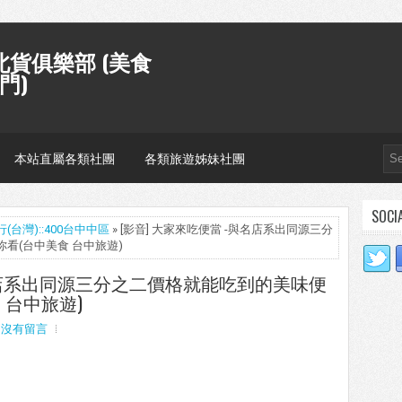
貨俱樂部 (美食
門)
本站直屬各類社團
各類旅遊姊妹社團
SOCI
(台灣)::400台中中區
» [影音] 大家來吃便當 -與名店系出同源三分
看(台中美食 台中旅遊)
與名店系出同源三分之二價格就能吃到的美味便
 台中旅遊)
沒有留言