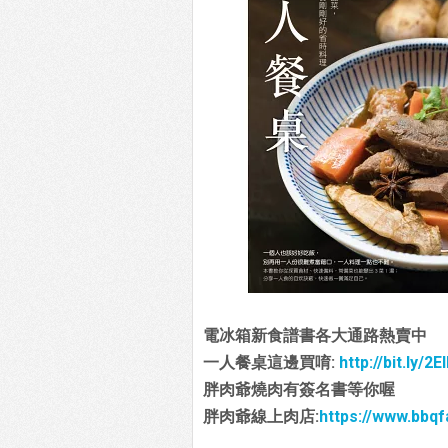
電冰箱新食譜書各大通路熱賣中
一人餐桌這邊買唷:
http://bit.ly/2E
胖肉爺燒肉有簽名書等你喔
胖肉爺線上肉店:
https://www.bbq