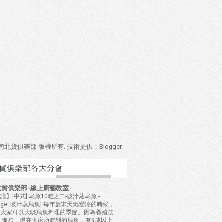
4 南北貨俱樂部 版權所有. 技術提供：
Blogger
.
貨俱樂部各大分會
北貨俱樂部-線上廚藝教室
譜】[中式] 烏魚10吃之二-豉汁蒸烏魚
-
mage: 豉汁蒸烏魚] 每年歲末天氣變冷的時候，
是大家可以大啖烏魚料理的季節。因為養殖技
 進步，現在大家所吃到的烏魚，有9成以上