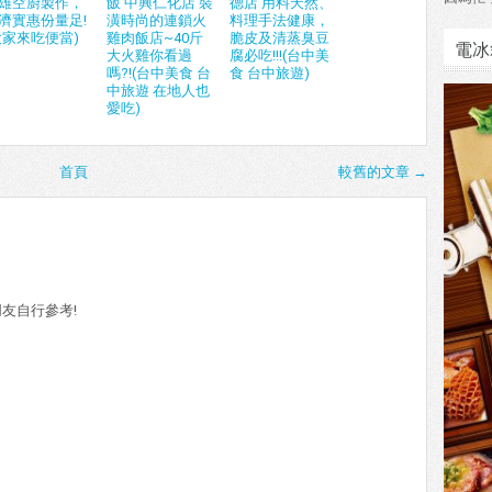
雄空廚製作，
飯 中興仁化店 裝
德店 用料天然、
濟實惠份量足!
潢時尚的連鎖火
料理手法健康，
大家來吃便當)
雞肉飯店~40斤
脆皮及清蒸臭豆
電冰
大火雞你看過
腐必吃!!!(台中美
嗎?!(台中美食 台
食 台中旅遊)
中旅遊 在地人也
愛吃)
首頁
較舊的文章 →
友自行參考!