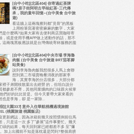
[台中小吃][北區404] 你寄過紅茶牌
嗎?原子街阿明古早味紅茶-三代傳
承，我的童年回憶~(台中美食 台中旅
遊)
看這牆上這兩塊擦到都"見骨"的黑板
上用粉筆寫著密密麻麻的數字，大家
們是什麼嗎?如果大家有去便利商店買咖啡寄
驗，或是使用手機APP做上述動作的話，那不
，這兩塊黑板應該就是台灣傳統寄杯服務的濫
[台中小吃][北區404]中央市場 李海魯
肉飯 (台中美食 台中旅遊 BRT茄苳腳
站美食)
說到李海魯肉飯我想很多人馬上會聯
想到第二市場賣晚餐消夜的那家李
海，其實李海的分店很多，大部分都
家裡子弟開枝散葉出去經營 的，但坦白說分
質都參差不齊，其他同業爌肉的口味跟火候掌
比他們好的比比皆是。但今天要帶大家來看的
也是李海，卻 是一家除...
宿][大園337] 意外入住華航桃機過境旅館
TEL (桃園旅遊 桃園飯店)
沒更新網誌，因為冰箱前幾天按照慣例前往馬
差，只是這一次 多了"參展"這件事要忙。幾天
忙碌的結果，每天回到家已經都差不多 呈"彌
態。加上出國前不知是落枕還是閃到?整個肩膀