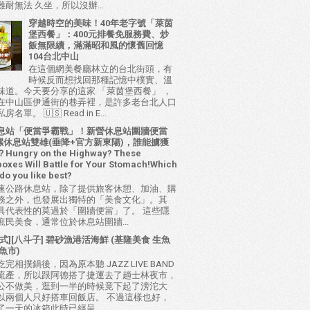
耐無法 久坐，所以沒辦...
穿越時空的美味！40年老字號「萊茵
堡西餐」：400元排餐免服務費、炒
飯無限續，滿滿昭和風的懷舊回憶
104台北中山
在這個網美餐廳林立的台北街頭，有
時候反而想找回那種記憶中樸實、溫
味道。今天要分享的這家 「萊茵堡西餐」 ，
在中山區伊通街的巷弄裡，是許多老台北人口
名單。 🇺🇸 Read in E...
息站「便當爭霸戰」！新營休息站圍牆便當
 西螺休息站雙雄(垂降+官方新東陽)，誰能擄獲
ungry on the Highway? These
oxes Will Battle for Your Stomach!Which
do you like best?
速公路休息站，除了提供旅客休憩、加油、購
務之外，也發展出獨特的「美食文化」。其
具代表性的莫過於「圍牆便當」了。 這些隱
庶民美食，通常位於休息站圍牆...
式][八斗子] 碧砂漁港活海鮮 (基隆美食 生魚
魚市)
完相撲鍋後，因為原本聽 JAZZ LIVE BAND
流產，所以跟阿德搭了捷運去了趟士林夜市，
公不做美，逛到一半的時候竟下起了滂沱大
以兩個人只好搭車回飯店。 不過這樣也好，
了一天的冰箱此時已經呈...