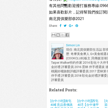
有其他問題歡迎撥打服務專線:0966-
如果喜歡影片，記得幫我們按訂閱
南北貨俱樂部@2021
Share:
Simon Lin
現任: 南北貨俱樂部生活誌 部
歷: 奇摩美食摩人 G+美食精選名人
(COOKCLUB)板主 貝傳媒澎
Taipei Walker特約作家 2014 彰化
金好禮 評審委員 2016 雲林 伴手禮選拔 
桃園好棧旅館評鑑評審委員 2017 雲林第
伴手禮 評審委員 2018 彰化金好禮評審委
評審委員
Related Posts:
[台中小吃][南屯
[台中小吃][西屯
[
408] 意品香佛跳
407]【台中逢甲
當