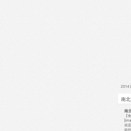
201
南北
南
【食
[i
就
術的