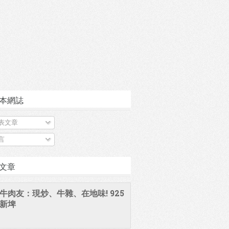
本網誌
表文章
言
文章
牛肉友：現炒、牛雜、在地味! 925
新埤