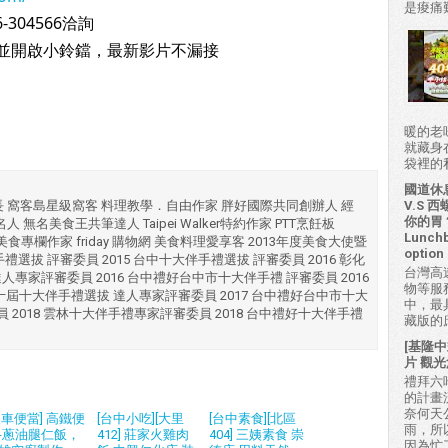
是痠痛難
304566洽詢
並開啟小鈴鐺，最新影片不漏接
暖的老
就藏身
袋裡的私房
國道休
長 窩客島星級窩客 料理教學．自由作家 胖好國際共同創辦人 經
V.S
你的胃？H
 無名美食王共筆達人 Taipei Walker特約作家 PTT烹飪板
Lunchb
湖美食專欄作家 friday 購物網 美食料理愛享客 2013年度美食大使暨
option 
十大伴手禮選拔 評審委員 2015 台中十大伴手禮選拔 評審委員 2016 彰化
台灣高
達人專家評審委員 2016 台中禮好台中市十大伴手禮 評審委員 2016
物等服
十屆十大伴手禮選拔 達人專家評審委員 2017 台中禮好台中市十大
中，最
員 2018 雲林十大伴手禮專家評審委員 2018 台中禮好十大伴手禮
藏版的
[基隆中
片 觀光
禮拜六吃
的計畫
奈何天
火車便當] 高鐵便
[台中小吃][大里
[台中素食][北區
雨，所
-蔥油腿仁飯，
412] 莊家火雞肉
404] 三姨素食 崇
因為忙