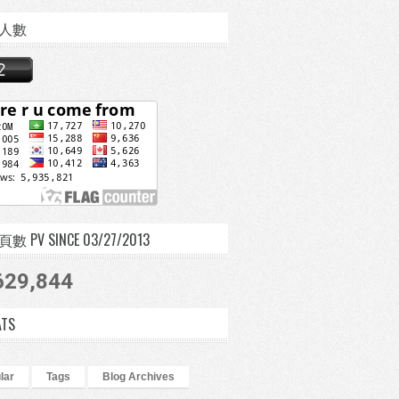
人數
 PV SINCE 03/27/2013
629,844
ATS
lar
Tags
Blog Archives