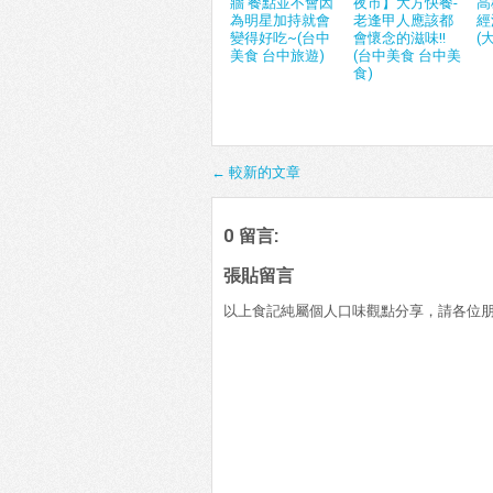
牆 餐點並不會因
夜市】大方快餐-
高
為明星加持就會
老逢甲人應該都
經
變得好吃~(台中
會懷念的滋味!!
(
美食 台中旅遊)
(台中美食 台中美
食)
← 較新的文章
0 留言:
張貼留言
以上食記純屬個人口味觀點分享，請各位朋