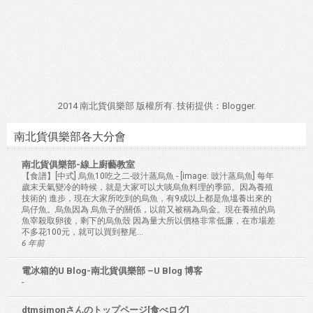
2014 南北貨俱樂部 版權所有. 技術提供：
Blogger
.
南北貨俱樂部各大分會
南北貨俱樂部-線上廚藝教室
【食譜】[中式] 烏魚10吃之二-豉汁蒸烏魚
-
[image: 豉汁蒸烏魚] 每年
歲末天氣變冷的時候，就是大家可以大啖烏魚料理的季節。因為養殖
技術的 進步，現在大家所吃到的烏魚，有9成以上都是魚塭養出來的
烏仔魚。烏魚因為 烏魚子的關係，以前又被稱為烏金。現在養殖的烏
魚宰殺取卵後，剩下的烏魚殼 因為量大所以價格非常低廉，在市場差
不多花100元，就可以買到整尾...
6 年前
電冰箱的U Blog-南北貨俱樂部 –U Blog 博客
-
dtmsimonさんのトップページ[食べログ]