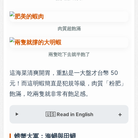
肉質超飽滿
兩隻吃下去就半飽了
這海菜清爽開胃，重點是一大盤才台幣 50
元！而這明蝦簡直是犯規等級，肉質「粉肥」
飽滿，吃兩隻就非常有飽足感。
🇺🇸 Read in English
螃蟹大軍：海蟳與田蟳