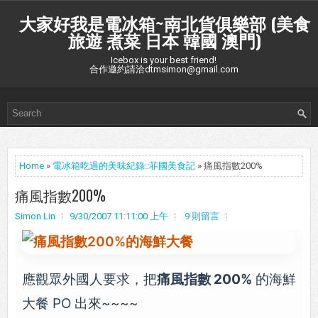
大家好我是電冰箱~南北貨俱樂部 (美食
旅遊 煮菜 日本 韓國 澳門)
Icebox is your best friend!
合作邀約請洽dtmsimon@gmail.com
Home
»
電冰箱吃過的美味紀錄::菲國美食記
» 痛風指數200%
痛風指數200%
Simon Lin
9/30/2007 11:11:00 上午
9 則留言
應觀眾外國人要求，把
痛風指數 200%
的海鮮
大餐 PO 出來~~~~