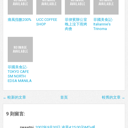
痛風指數200%
UCC COFFEE
菲律賓辦公室
菲國美食記-
SHOP
晚上沒下雨烤
Italiannie's
肉會
Trinoma
菲國美食記-
TOKYO CAFE
SM NORTH
EDSA MANILA
← 較新的文章
首頁
較舊的文章 →
9 則留言:
sweetni
2007年9月30日 凌晨4:25:00 [GMT+8]