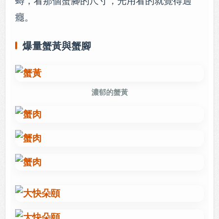
蟳，看那個蟹腳的尺寸，光用看的就覺得過
癮。
爆量蟹黃與蟹腳
濃郁的蟹黃