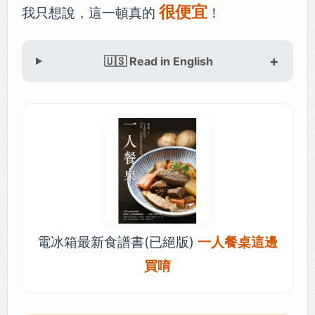
很便宜
我只想說，這一頓真的
！
🇺🇸 Read in English
電冰箱最新食譜書(已絕版)
一人餐桌這邊
買唷