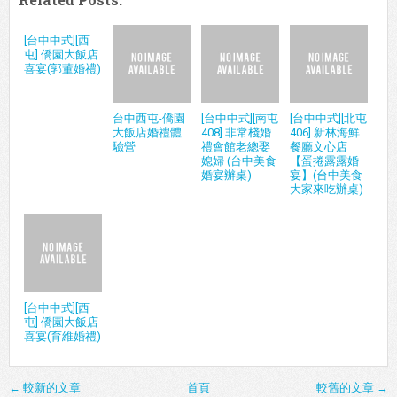
[台中中式][西
屯] 僑園大飯店
喜宴(郭董婚禮)
台中西屯-僑園
[台中中式][南屯
[台中中式][北屯
大飯店婚禮體
408] 非常棧婚
406] 新林海鮮
驗營
禮會館老總娶
餐廳文心店
媳婦 (台中美食
【蛋捲露露婚
婚宴辦桌)
宴】(台中美食
大家來吃辦桌)
[台中中式][西
屯] 僑園大飯店
喜宴(育維婚禮)
← 較新的文章
首頁
較舊的文章 →