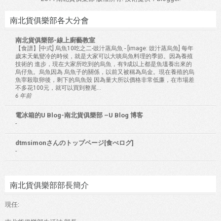
南北貨俱樂部各大分會
南北貨俱樂部-線上廚藝教室
【食譜】[中式] 烏魚10吃之二-豉汁蒸烏魚
-
[image: 豉汁蒸烏魚] 每年
歲末天氣變冷的時候，就是大家可以大啖烏魚料理的季節。因為養殖
技術的 進步，現在大家所吃到的烏魚，有9成以上都是魚塭養出來的
烏仔魚。烏魚因為 烏魚子的關係，以前又被稱為烏金。現在養殖的烏
魚宰殺取卵後，剩下的烏魚殼 因為量大所以價格非常低廉，在市場差
不多花100元，就可以買到整尾...
6 年前
電冰箱的U Blog-南北貨俱樂部 –U Blog 博客
-
dtmsimonさんのトップページ[食べログ]
-
南北貨俱樂部部長簡介
現任: