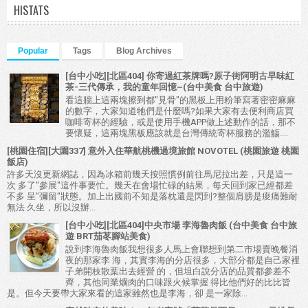
HISTATS
Popular
Tags
Blog Archives
[台中小吃][北區404] 你寄過紅茶牌嗎?原子街阿明古早味紅
茶-三代傳承，我的童年回憶~(台中美食 台中旅遊)
看這牆上這兩塊擦到都"見骨"的黑板上用粉筆寫著密密麻麻
的數字，大家知道牠們是什麼嗎?如果大家有去便利商店買
咖啡寄杯的經驗，或是使用手機APP做上述動作的話，那不
要懷疑，這兩塊黑板應該就是台灣傳統寄杯服務的濫觴....
[桃園住宿][大園337] 意外入住華航桃機過境旅館 NOVOTEL (桃園旅遊 桃園
飯店)
許多天沒更新網誌，因為冰箱前幾天按照慣例前往馬尼拉出差，只是這一
次 多了"參展"這件事要忙。幾天在會場忙碌的結果，每天回到家已經都差
不多 呈"彌留"狀態。加上出國前不知是落枕還是閃到?整個肩膀是痠痛難耐
無法 久坐，所以沒辦...
[台中小吃][北區404]中央市場 李海魯肉飯 (台中美食 台中旅
遊 BRT茄苳腳站美食)
說到李海魯肉飯我想很多人馬上會聯想到第二市場賣晚餐消
夜的那家李 海，其實李海的分店很多，大部分都是自己家裡
子弟開枝散葉出去經營 的，但坦白說分店的品質都參差不
齊，其他同業爌肉的口味跟火候掌握 得比他們好的比比皆
是。但今天要帶大家來看的這家雖然也是李海，卻 是一家除...