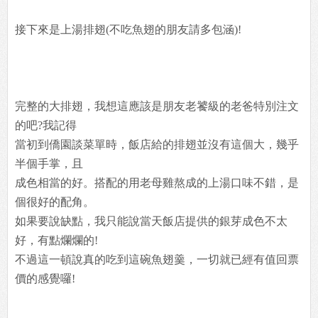
接下來是上湯排翅(不吃魚翅的朋友請多包涵)!
完整的大排翅，我想這應該是朋友老饕級的老爸特別注文
的吧?我記得
當初到僑園談菜單時，飯店給的排翅並沒有這個大，幾乎
半個手掌，且
成色相當的好。搭配的用老母雞熬成的上湯口味不錯，是
個很好的配角。
如果要說缺點，我只能說當天飯店提供的銀芽成色不太
好，有點爛爛的!
不過這一頓說真的吃到這碗魚翅羹，一切就已經有值回票
價的感覺囉!