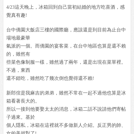
4/23這天晚上，冰箱回到自己當初結婚的地方吃喜酒，感
覺真有趣!
台中僑園大飯店三樓的國際廳，應該還是到目前為止台中
場地最豪華
氣派的一個。而僑園的宴客菜，在台中地區也算是還不賴
的，雖然有
些菜色像制服一樣，雖然過了兩年，還是出現在菜單裡。
不過，東西
還不錯吃，雖然吃了幾次倒也覺得還不賴!
新郎倌是我麻吉的弟弟，雖然不常在一起不過他也算是冰
箱看著長大的。
所以一接到他要娶太太的消息，冰箱二話不說請他們寄帖
子過來。基於
個人隱私，冰箱在這裡就不多做新人介紹。反正男的帥、
女的美就對了!