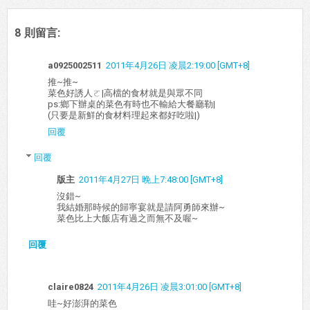
8 則留言:
a0925002511
2011年4月26日 凌晨2:19:00 [GMT+8]
推~推~
菜色好誘人ㄛ|高檔的食材就是與眾不同
ps:鄉下辦桌的菜色有時也不輸給大餐廳勒|
(只要是新鮮的食材料理起來都好吃啦|)
回覆
回覆
版主
2011年4月27日 晚上7:48:00 [GMT+8]
沒錯~
我結婚那時候的歸寧宴就是請阿勇師來辦~
菜色比上大飯店有過之而無不及喔~
回覆
claire0824
2011年4月26日 凌晨3:01:00 [GMT+8]
哇~好澎湃的菜色