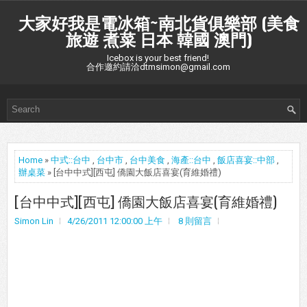
大家好我是電冰箱~南北貨俱樂部 (美食
旅遊 煮菜 日本 韓國 澳門)
Icebox is your best friend!
合作邀約請洽dtmsimon@gmail.com
Home
»
中式::台中
,
台中市
,
台中美食
,
海產::台中
,
飯店喜宴::中部
,
辦桌菜
» [台中中式][西屯] 僑園大飯店喜宴(育維婚禮)
[台中中式][西屯] 僑園大飯店喜宴(育維婚禮)
Simon Lin
4/26/2011 12:00:00 上午
8 則留言