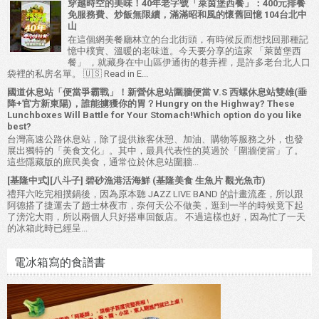
穿越時空的美味！40年老字號「萊茵堡西餐」：400元排餐
免服務費、炒飯無限續，滿滿昭和風的懷舊回憶 104台北中
山
在這個網美餐廳林立的台北街頭，有時候反而想找回那種記
憶中樸實、溫暖的老味道。今天要分享的這家 「萊茵堡西
餐」 ，就藏身在中山區伊通街的巷弄裡，是許多老台北人口
袋裡的私房名單。 🇺🇸 Read in E...
國道休息站「便當爭霸戰」！新營休息站圍牆便當 V.S 西螺休息站雙雄(垂
降+官方新東陽)，誰能擄獲你的胃？Hungry on the Highway? These
Lunchboxes Will Battle for Your Stomach!Which option do you like
best?
台灣高速公路休息站，除了提供旅客休憩、加油、購物等服務之外，也發
展出獨特的「美食文化」。其中，最具代表性的莫過於「圍牆便當」了。
這些隱藏版的庶民美食，通常位於休息站圍牆...
[基隆中式][八斗子] 碧砂漁港活海鮮 (基隆美食 生魚片 觀光魚市)
禮拜六吃完相撲鍋後，因為原本聽 JAZZ LIVE BAND 的計畫流產，所以跟
阿德搭了捷運去了趟士林夜市，奈何天公不做美，逛到一半的時候竟下起
了滂沱大雨，所以兩個人只好搭車回飯店。 不過這樣也好，因為忙了一天
的冰箱此時已經呈...
電冰箱寫的食譜書