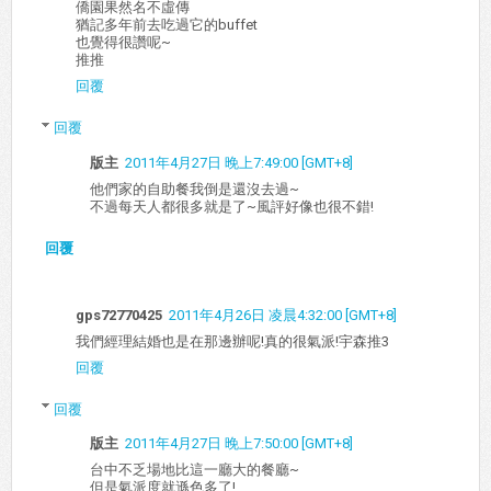
僑園果然名不虛傳
猶記多年前去吃過它的buffet
也覺得很讚呢~
推推
回覆
回覆
版主
2011年4月27日 晚上7:49:00 [GMT+8]
他們家的自助餐我倒是還沒去過~
不過每天人都很多就是了~風評好像也很不錯!
回覆
gps72770425
2011年4月26日 凌晨4:32:00 [GMT+8]
我們經理結婚也是在那邊辦呢!真的很氣派!宇森推3
回覆
回覆
版主
2011年4月27日 晚上7:50:00 [GMT+8]
台中不乏場地比這一廳大的餐廳~
但是氣派度就遜色多了!