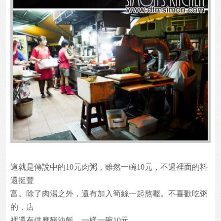
這就是傳說中的10元肉粥，雖然一碗10元，不過裡面的料
還挺豐
富。除了肉湯之外，還有加入筍絲一起熬喔。不喜歡吃粥
的，店
裡還有供應豬油飯，一樣一碗10元。