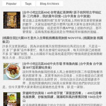
Popular
Tags
Blog Archives
[台中小吃][北區404] 你寄過紅茶牌嗎?原子街阿明古早味紅
茶-三代傳承，我的童年回憶~(台中美食 台中旅遊)
看這牆上這兩塊擦到都"見骨"的黑板上用粉筆寫著密密麻麻
的數字，大家知道牠們是什麼嗎?如果大家有去便利商店買
咖啡寄杯的經驗，或是使用手機APP做上述動作的話，那不
要懷疑，這兩塊黑板應該就是台灣傳統寄杯服務的濫觴....
[桃園住宿][大園337] 意外入住華航桃機過境旅館 NOVOTEL (桃園旅遊 桃園
飯店)
許多天沒更新網誌，因為冰箱前幾天按照慣例前往馬尼拉出差，只是這一
次 多了"參展"這件事要忙。幾天在會場忙碌的結果，每天回到家已經都差
不多 呈"彌留"狀態。加上出國前不知是落枕還是閃到?整個肩膀是痠痛難耐
無法 久坐，所以沒辦...
[台中小吃][北區404]中央市場 李海魯肉飯 (台中美食 台中旅
遊 BRT茄苳腳站美食)
說到李海魯肉飯我想很多人馬上會聯想到第二市場賣晚餐消
夜的那家李 海，其實李海的分店很多，大部分都是自己家裡
子弟開枝散葉出去經營 的，但坦白說分店的品質都參差不
齊，其他同業爌肉的口味跟火候掌握 得比他們好的比比皆
是。但今天要帶大家來看的這家雖然也是李海，卻 是一家除...
穿越時空的美味！40年老字號「萊茵堡西餐」：400元排餐
免服務費、炒飯無限續，滿滿昭和風的懷舊回憶 104台北中
山
在這個網美餐廳林立的台北街頭，有時候反而想找回那種記