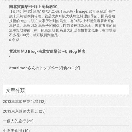
南北貨俱樂部-線上廚藝教室
【食譜】[中式] 烏魚10吃之二-豉汁蒸烏魚
-
[image: 豉汁蒸烏魚] 每年
歲末天氣變冷的時候，就是大家可以大啖烏魚料理的季節。因為養殖
技術的 進步，現在大家所吃到的烏魚，有9成以上都是魚塭養出來的
烏仔魚。烏魚因為 烏魚子的關係，以前又被稱為烏金。現在養殖的烏
魚宰殺取卵後，剩下的烏魚殼 因為量大所以價格非常低廉，在市場差
不多花100元，就可以買到整尾...
6 年前
電冰箱的U Blog-南北貨俱樂部 –U Blog 博客
-
dtmsimonさんのトップページ[食べログ]
-
文章分類
2013單車環島愛台灣
(12)
2013東京迷路大暴走
(25)
一個人的旅行
(25)
中友美食街
(10)