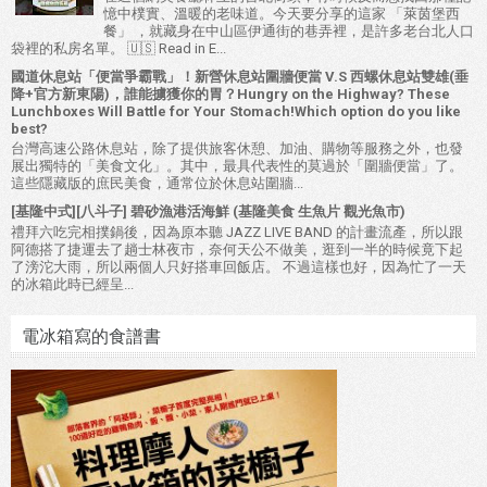
憶中樸實、溫暖的老味道。今天要分享的這家 「萊茵堡西
餐」 ，就藏身在中山區伊通街的巷弄裡，是許多老台北人口
袋裡的私房名單。 🇺🇸 Read in E...
國道休息站「便當爭霸戰」！新營休息站圍牆便當 V.S 西螺休息站雙雄(垂
降+官方新東陽)，誰能擄獲你的胃？Hungry on the Highway? These
Lunchboxes Will Battle for Your Stomach!Which option do you like
best?
台灣高速公路休息站，除了提供旅客休憩、加油、購物等服務之外，也發
展出獨特的「美食文化」。其中，最具代表性的莫過於「圍牆便當」了。
這些隱藏版的庶民美食，通常位於休息站圍牆...
[基隆中式][八斗子] 碧砂漁港活海鮮 (基隆美食 生魚片 觀光魚市)
禮拜六吃完相撲鍋後，因為原本聽 JAZZ LIVE BAND 的計畫流產，所以跟
阿德搭了捷運去了趟士林夜市，奈何天公不做美，逛到一半的時候竟下起
了滂沱大雨，所以兩個人只好搭車回飯店。 不過這樣也好，因為忙了一天
的冰箱此時已經呈...
電冰箱寫的食譜書