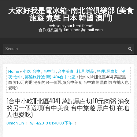
大家好我是電冰箱~南北貨俱樂部 (美食
旅遊 煮菜 日本 韓國 澳門)
Icebox is your best friend!
合作邀約請洽dtmsimon@gmail.com
Home
»
小吃::台中
,
台中市
,
台中美食
,
料理::粥品
,
料理::黑白切
,
消
夜::台中
,
郵編旅行(台灣)::404台中北區
» [台中小吃][北區404] 萬記黑
白切10元肉粥 消夜的另一個選項(台中美食 台中旅遊 黑白切 在地人也
愛吃)
[台中小吃][北區404] 萬記黑白切10元肉粥 消夜
的另一個選項(台中美食 台中旅遊 黑白切 在地
人也愛吃)
Simon Lin
9/14/2013 01:40:00 下午