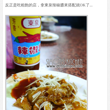
反正是吃粗飽的店，拿東泉辣椒醬來搭配就OK了...