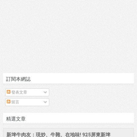
訂閱本網誌
發表文章
留言
精選文章
新埤牛肉友：現炒、牛雜、在地味! 925屏東新埤