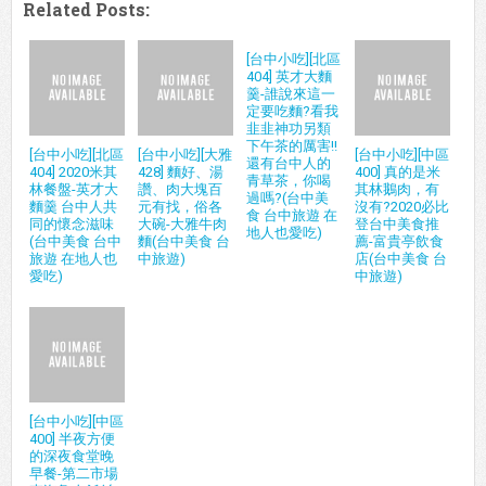
Related Posts:
[台中小吃][北區
404] 英才大麵
羹-誰說來這一
定要吃麵?看我
韭韭神功另類
下午茶的厲害!!
[台中小吃][北區
[台中小吃][大雅
[台中小吃][中區
還有台中人的
404] 2020米其
428] 麵好、湯
400] 真的是米
青草茶，你喝
林餐盤-英才大
讚、肉大塊百
其林鵝肉，有
過嗎?(台中美
麵羹 台中人共
元有找，俗各
沒有?2020必比
食 台中旅遊 在
同的懷念滋味
大碗-大雅牛肉
登台中美食推
地人也愛吃)
(台中美食 台中
麵(台中美食 台
薦-富貴亭飲食
旅遊 在地人也
中旅遊)
店(台中美食 台
愛吃)
中旅遊)
[台中小吃][中區
400] 半夜方便
的深夜食堂晚
早餐-第二市場