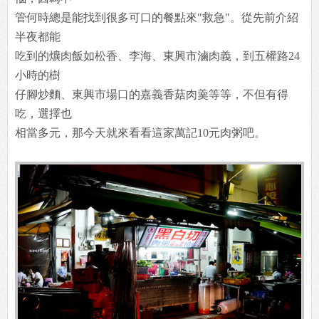
管何時總是能找到很多可口的餐點來"救急"。從先前介紹
半夜都能
吃到的爌肉飯如松香、李海、東興市滷肉義，到五權路24
小時的樹
仔腳炒麵、東興市場口的嘉義香菇肉羹等等，不但有得
吃，選擇也
相當多元，那今天就來看看這家萬記10元肉粥吧。