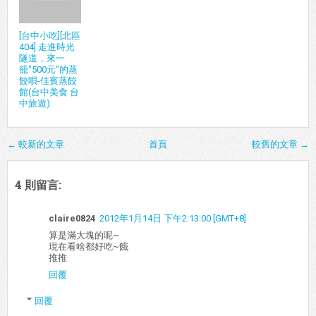
[台中小吃][北區
404] 走進時光
隧道，來一
籠"500元"的蒸
餃唄-佳賓蒸餃
館(台中美食 台
中旅遊)
← 較新的文章
首頁
較舊的文章 →
4 則留言:
claire0824
2012年1月14日 下午2:13:00 [GMT+8]
算是滿大塊的呢~
現在看啥都好吃~餓
推推
回覆
回覆