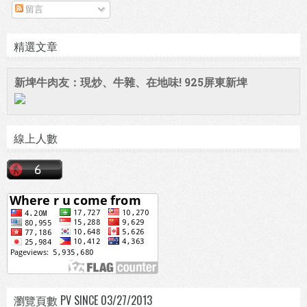
留言
精選文章
新埤牛肉友：現炒、牛雜、在地味! 925屏東新埤
線上人數
瀏覽頁數 PV SINCE 03/27/2013