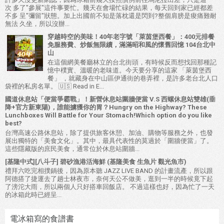
次 多了"參展"這件事要忙。幾天在會場忙碌的結果，每天回到家已經都差
不多 呈"彌留"狀態。加上出國前不知是落枕還是閃到?整個肩膀是痠痛難耐
無法 久坐，所以沒辦...
穿越時空的美味！40年老字號「萊茵堡西餐」：400元排餐
免服務費、炒飯無限續，滿滿昭和風的懷舊回憶 104台北中
山
在這個網美餐廳林立的台北街頭，有時候反而想找回那種記
憶中樸實、溫暖的老味道。今天要分享的這家 「萊茵堡西
餐」 ，就藏身在中山區伊通街的巷弄裡，是許多老台北人口
袋裡的私房名單。 🇺🇸 Read in E...
國道休息站「便當爭霸戰」！新營休息站圍牆便當 V.S 西螺休息站雙雄(垂
降+官方新東陽)，誰能擄獲你的胃？Hungry on the Highway? These
Lunchboxes Will Battle for Your Stomach!Which option do you like
best?
台灣高速公路休息站，除了提供旅客休憩、加油、購物等服務之外，也發
展出獨特的「美食文化」。其中，最具代表性的莫過於「圍牆便當」了。
這些隱藏版的庶民美食，通常位於休息站圍牆...
[基隆中式][八斗子] 碧砂漁港活海鮮 (基隆美食 生魚片 觀光魚市)
禮拜六吃完相撲鍋後，因為原本聽 JAZZ LIVE BAND 的計畫流產，所以跟
阿德搭了捷運去了趟士林夜市，奈何天公不做美，逛到一半的時候竟下起
了滂沱大雨，所以兩個人只好搭車回飯店。 不過這樣也好，因為忙了一天
的冰箱此時已經呈...
電冰箱寫的食譜書