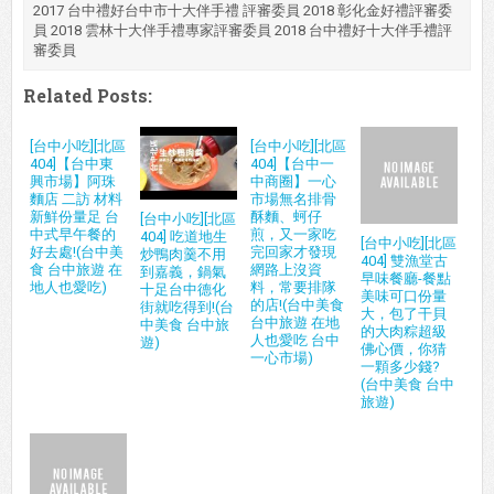
2017 台中禮好台中市十大伴手禮 評審委員 2018 彰化金好禮評審委
員 2018 雲林十大伴手禮專家評審委員 2018 台中禮好十大伴手禮評
審委員
Related Posts:
[台中小吃][北區
[台中小吃][北區
404]【台中東
404]【台中一
興市場】阿珠
中商圈】一心
麵店 二訪 材料
市場無名排骨
新鮮份量足 台
酥麵、蚵仔
[台中小吃][北區
中式早午餐的
煎，又一家吃
404] 吃道地生
[台中小吃][北區
好去處!(台中美
完回家才發現
炒鴨肉羹不用
404] 雙漁堂古
食 台中旅遊 在
網路上沒資
到嘉義，鍋氣
早味餐廳-餐點
地人也愛吃)
料，常要排隊
十足台中德化
美味可口份量
的店!(台中美食
街就吃得到!(台
大，包了干貝
台中旅遊 在地
中美食 台中旅
的大肉粽超級
人也愛吃 台中
遊)
佛心價，你猜
一心市場)
一顆多少錢?
(台中美食 台中
旅遊)