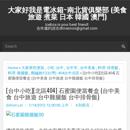
大家好我是電冰箱~南北貨俱樂部 (美食
旅遊 煮菜 日本 韓國 澳門)
Icebox is your best friend!
合作邀約請洽dtmsimon@gmail.com
Home
»
大家來吃便當
,
小吃::台中
,
台中市
,
台中美食
,
料理::排骨飯
,
料理::雞腿飯
,
郵編旅行(台灣)::404台中北區
» [台中小吃][北區404] 石
蜜園便當餐盒 (台中美食 台中旅遊 台中雞腿飯 台中排骨飯)
[台中小吃][北區404] 石蜜園便當餐盒 (台中美
食 台中旅遊 台中雞腿飯 台中排骨飯)
Simon Lin
1/14/2012 12:00:00 上午
4 則留言