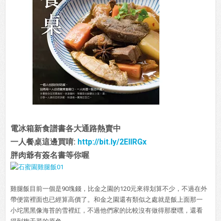
電冰箱新食譜書各大通路熱賣中
一人餐桌這邊買唷:
http://bit.ly/2EIIRGx
胖肉爺有簽名書等你喔
雞腿飯目前一個是90塊錢，比金之園的120元來得划算不少，不過在外
帶便當裡面也已經算高價了。和金之園還有類似之處就是飯上面那一
小坨黑黑像海苔的雪裡紅，不過他們家的比較沒有做得那麼嘿，還看