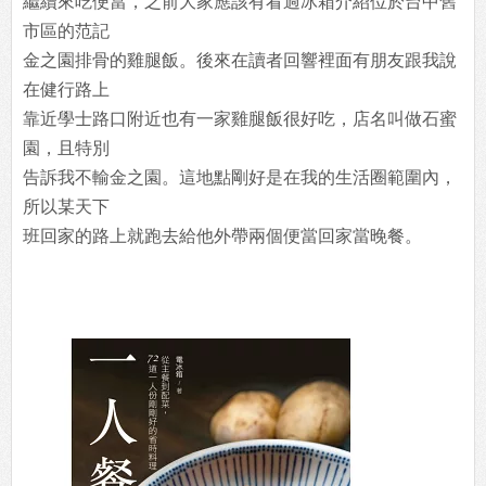
繼續來吃便當，之前大家應該有看過冰箱介紹位於台中舊
市區的范記
金之園排骨的雞腿飯。後來在讀者回響裡面有朋友跟我說
在健行路上
靠近學士路口附近也有一家雞腿飯很好吃，店名叫做石蜜
園，且特別
告訴我不輸金之園。這地點剛好是在我的生活圈範圍內，
所以某天下
班回家的路上就跑去給他外帶兩個便當回家當晚餐。