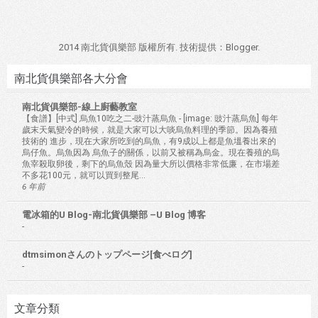
2014 南北貨俱樂部 版權所有. 技術提供：
Blogger
.
南北貨俱樂部各大分會
南北貨俱樂部-線上廚藝教室
【食譜】[中式] 烏魚10吃之二-豉汁蒸烏魚
-
[image: 豉汁蒸烏魚] 每年
歲末天氣變冷的時候，就是大家可以大啖烏魚料理的季節。因為養殖
技術的 進步，現在大家所吃到的烏魚，有9成以上都是魚塭養出來的
烏仔魚。烏魚因為 烏魚子的關係，以前又被稱為烏金。現在養殖的烏
魚宰殺取卵後，剩下的烏魚殼 因為量大所以價格非常低廉，在市場差
不多花100元，就可以買到整尾...
6 年前
電冰箱的U Blog-南北貨俱樂部 –U Blog 博客
-
dtmsimonさんのトップページ[食べログ]
-
文章分類