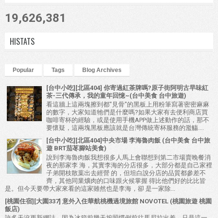
19,626,381
HISTATS
Popular
Tags
Blog Archives
[台中小吃][北區404] 你寄過紅茶牌嗎?原子街阿明古早味紅
茶-三代傳承，我的童年回憶~(台中美食 台中旅遊)
看這牆上這兩塊擦到都"見骨"的黑板上用粉筆寫著密密麻麻
的數字，大家知道牠們是什麼嗎?如果大家有去便利商店買
咖啡寄杯的經驗，或是使用手機APP做上述動作的話，那不
要懷疑，這兩塊黑板應該就是台灣傳統寄杯服務的濫觴....
[台中小吃][北區404]中央市場 李海魯肉飯 (台中美食 台中旅
遊 BRT茄苳腳站美食)
說到李海魯肉飯我想很多人馬上會聯想到第二市場賣晚餐消
夜的那家李 海，其實李海的分店很多，大部分都是自己家裡
子弟開枝散葉出去經營 的，但坦白說分店的品質都參差不
齊，其他同業爌肉的口味跟火候掌握 得比他們好的比比皆
是。但今天要帶大家來看的這家雖然也是李海，卻 是一家除...
[桃園住宿][大園337] 意外入住華航桃機過境旅館 NOVOTEL (桃園旅遊 桃園
飯店)
許多天沒更新網誌，因為冰箱前幾天按照慣例前往馬尼拉出差，只是這一