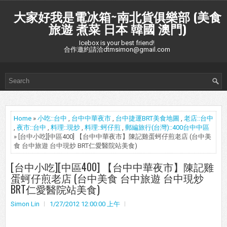
大家好我是電冰箱~南北貨俱樂部 (美食
旅遊 煮菜 日本 韓國 澳門)
Icebox is your best friend!
合作邀約請洽dtmsimon@gmail.com
Home
»
小吃::台中
,
台中中華夜市
,
台中捷運BRT美食地圖
,
老店::台中
,
夜市::台中
,
料理::現炒
,
料理::蚵仔煎
,
郵編旅行(台灣)::400台中中區
» [台中小吃][中區400] 【台中中華夜市】陳記雞蛋蚵仔煎老店 (台中美
食 台中旅遊 台中現炒 BRT仁愛醫院站美食)
[台中小吃][中區400] 【台中中華夜市】陳記雞
蛋蚵仔煎老店 (台中美食 台中旅遊 台中現炒
BRT仁愛醫院站美食)
Simon Lin
1/27/2012 12:00:00 上午