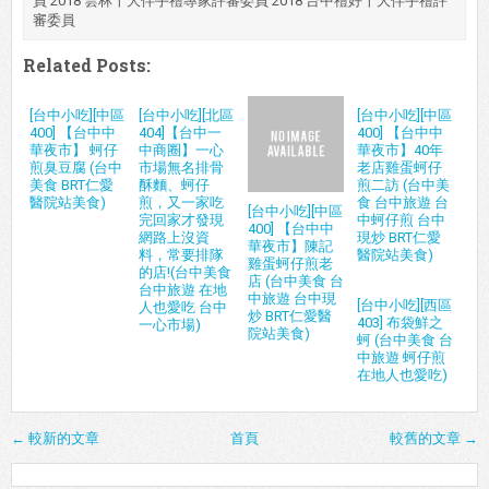
員 2018 雲林十大伴手禮專家評審委員 2018 台中禮好十大伴手禮評
審委員
Related Posts:
[台中小吃][中區
[台中小吃][北區
[台中小吃][中區
400] 【台中中
404]【台中一
400] 【台中中
華夜市】 蚵仔
中商圈】一心
華夜市】40年
煎臭豆腐 (台中
市場無名排骨
老店雞蛋蚵仔
美食 BRT仁愛
酥麵、蚵仔
煎二訪 (台中美
醫院站美食)
煎，又一家吃
食 台中旅遊 台
[台中小吃][中區
完回家才發現
中蚵仔煎 台中
400] 【台中中
網路上沒資
現炒 BRT仁愛
華夜市】陳記
料，常要排隊
醫院站美食)
雞蛋蚵仔煎老
的店!(台中美食
店 (台中美食 台
台中旅遊 在地
中旅遊 台中現
[台中小吃][西區
人也愛吃 台中
炒 BRT仁愛醫
403] 布袋鮮之
一心市場)
院站美食)
蚵 (台中美食 台
中旅遊 蚵仔煎
在地人也愛吃)
← 較新的文章
首頁
較舊的文章 →