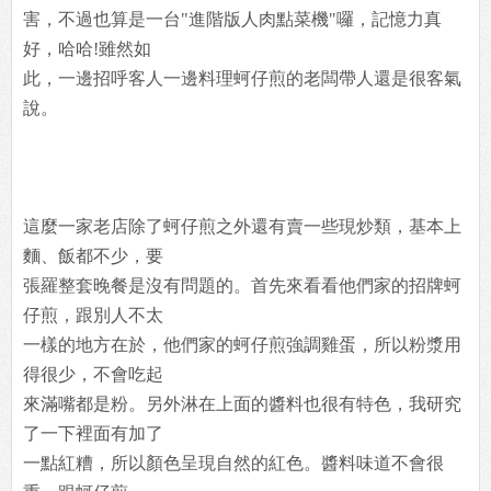
害，不過也算是一台"進階版人肉點菜機"囉，記憶力真
好，哈哈!雖然如
此，一邊招呼客人一邊料理蚵仔煎的老闆帶人還是很客氣
說。
這麼一家老店除了蚵仔煎之外還有賣一些現炒類，基本上
麵、飯都不少，要
張羅整套晚餐是沒有問題的。首先來看看他們家的招牌蚵
仔煎，跟別人不太
一樣的地方在於，他們家的蚵仔煎強調雞蛋，所以粉漿用
得很少，不會吃起
來滿嘴都是粉。另外淋在上面的醬料也很有特色，我研究
了一下裡面有加了
一點紅糟，所以顏色呈現自然的紅色。醬料味道不會很