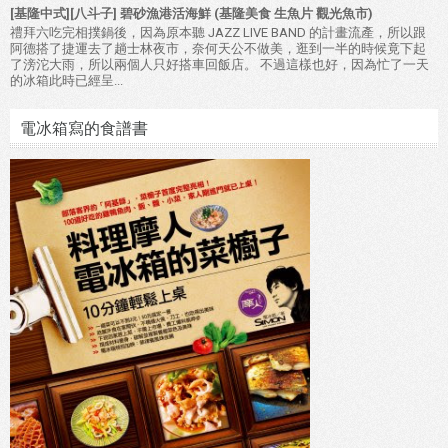
[基隆中式][八斗子] 碧砂漁港活海鮮 (基隆美食 生魚片 觀光魚市)
禮拜六吃完相撲鍋後，因為原本聽 JAZZ LIVE BAND 的計畫流產，所以跟
阿德搭了捷運去了趟士林夜市，奈何天公不做美，逛到一半的時候竟下起
了滂沱大雨，所以兩個人只好搭車回飯店。 不過這樣也好，因為忙了一天
的冰箱此時已經呈...
電冰箱寫的食譜書