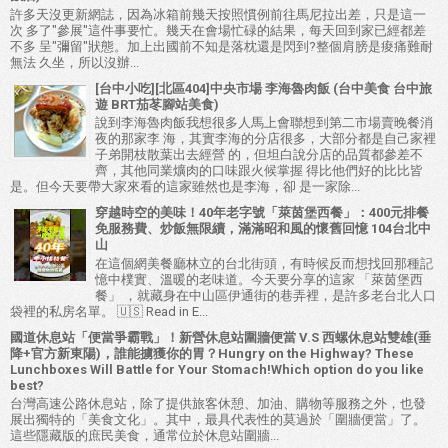
許多天沒更新網誌，因為冰箱前幾天按照慣例前往馬尼拉出差，只是這一
次 多了"參展"這件事要忙。幾天在會場忙碌的結果，每天回到家已經都差
不多 呈"彌留"狀態。加上出國前不知是落枕還是閃到?整個肩膀是痠痛難耐
無法 久坐，所以沒辦...
[台中小吃][北區404]中央市場 李海魯肉飯 (台中美食 台中旅
遊 BRT茄苳腳站美食)
說到李海魯肉飯我想很多人馬上會聯想到第二市場賣晚餐消
夜的那家李 海，其實李海的分店很多，大部分都是自己家裡
子弟開枝散葉出去經營 的，但坦白說分店的品質都參差不
齊，其他同業爌肉的口味跟火候掌握 得比他們好的比比皆
是。但今天要帶大家來看的這家雖然也是李海，卻 是一家除...
穿越時空的美味！40年老字號「萊茵堡西餐」：400元排餐
免服務費、炒飯無限續，滿滿昭和風的懷舊回憶 104台北中
山
在這個網美餐廳林立的台北街頭，有時候反而想找回那種記
憶中樸實、溫暖的老味道。今天要分享的這家 「萊茵堡西
餐」 ，就藏身在中山區伊通街的巷弄裡，是許多老台北人口
袋裡的私房名單。 🇺🇸 Read in E...
國道休息站「便當爭霸戰」！新營休息站圍牆便當 V.S 西螺休息站雙雄(垂
降+官方新東陽)，誰能擄獲你的胃？Hungry on the Highway? These
Lunchboxes Will Battle for Your Stomach!Which option do you like
best?
台灣高速公路休息站，除了提供旅客休憩、加油、購物等服務之外，也發
展出獨特的「美食文化」。其中，最具代表性的莫過於「圍牆便當」了。
這些隱藏版的庶民美食，通常位於休息站圍牆...