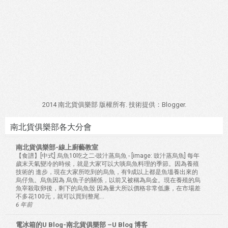
2014 南北貨俱樂部 版權所有. 技術提供：
Blogger
.
南北貨俱樂部各大分會
南北貨俱樂部-線上廚藝教室
【食譜】[中式] 烏魚10吃之二-豉汁蒸烏魚
-
[image: 豉汁蒸烏魚] 每年
歲末天氣變冷的時候，就是大家可以大啖烏魚料理的季節。因為養殖
技術的 進步，現在大家所吃到的烏魚，有9成以上都是魚塭養出來的
烏仔魚。烏魚因為 烏魚子的關係，以前又被稱為烏金。現在養殖的烏
魚宰殺取卵後，剩下的烏魚殼 因為量大所以價格非常低廉，在市場差
不多花100元，就可以買到整尾...
6 年前
電冰箱的U Blog-南北貨俱樂部 –U Blog 博客