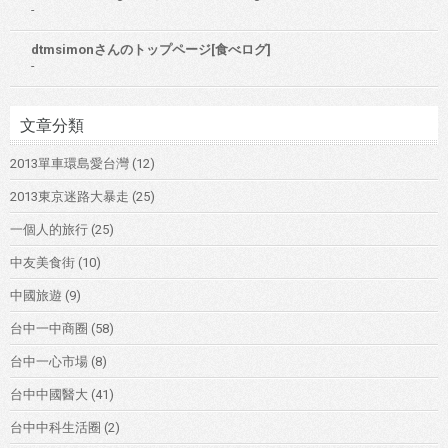
-
dtmsimonさんのトップページ[食べログ]
-
文章分類
2013單車環島愛台灣
(12)
2013東京迷路大暴走
(25)
一個人的旅行
(25)
中友美食街
(10)
中國旅遊
(9)
台中一中商圈
(58)
台中一心市場
(8)
台中中國醫大
(41)
台中中科生活圈
(2)