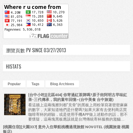
瀏覽頁數 PV SINCE 03/27/2013
HISTATS
Popular
Tags
Blog Archives
[台中小吃][北區404] 你寄過紅茶牌嗎?原子街阿明古早味紅
茶-三代傳承，我的童年回憶~(台中美食 台中旅遊)
看這牆上這兩塊擦到都"見骨"的黑板上用粉筆寫著密密麻麻
的數字，大家知道牠們是什麼嗎?如果大家有去便利商店買
咖啡寄杯的經驗，或是使用手機APP做上述動作的話，那不
要懷疑，這兩塊黑板應該就是台灣傳統寄杯服務的濫觴....
[桃園住宿][大園337] 意外入住華航桃機過境旅館 NOVOTEL (桃園旅遊 桃園
飯店)