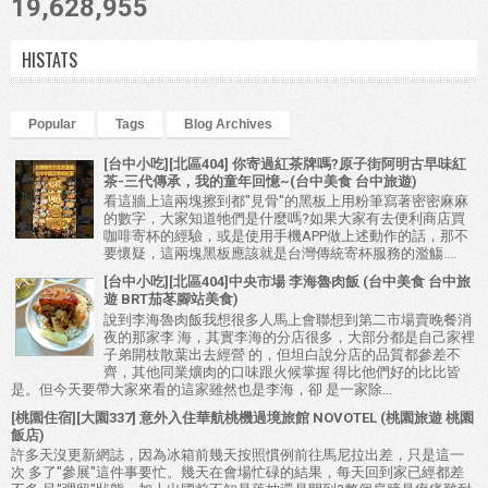
19,628,955
HISTATS
Popular
Tags
Blog Archives
[台中小吃][北區404] 你寄過紅茶牌嗎?原子街阿明古早味紅
茶-三代傳承，我的童年回憶~(台中美食 台中旅遊)
看這牆上這兩塊擦到都"見骨"的黑板上用粉筆寫著密密麻麻
的數字，大家知道牠們是什麼嗎?如果大家有去便利商店買
咖啡寄杯的經驗，或是使用手機APP做上述動作的話，那不
要懷疑，這兩塊黑板應該就是台灣傳統寄杯服務的濫觴....
[台中小吃][北區404]中央市場 李海魯肉飯 (台中美食 台中旅
遊 BRT茄苳腳站美食)
說到李海魯肉飯我想很多人馬上會聯想到第二市場賣晚餐消
夜的那家李 海，其實李海的分店很多，大部分都是自己家裡
子弟開枝散葉出去經營 的，但坦白說分店的品質都參差不
齊，其他同業爌肉的口味跟火候掌握 得比他們好的比比皆
是。但今天要帶大家來看的這家雖然也是李海，卻 是一家除...
[桃園住宿][大園337] 意外入住華航桃機過境旅館 NOVOTEL (桃園旅遊 桃園
飯店)
許多天沒更新網誌，因為冰箱前幾天按照慣例前往馬尼拉出差，只是這一
次 多了"參展"這件事要忙。幾天在會場忙碌的結果，每天回到家已經都差