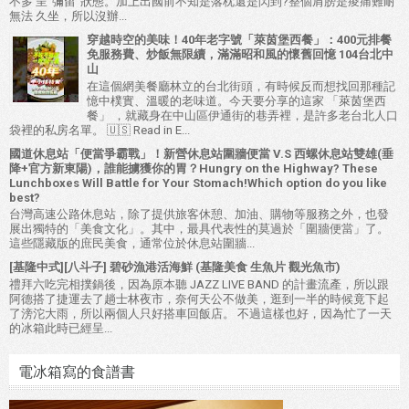
不多 呈"彌留"狀態。加上出國前不知是落枕還是閃到?整個肩膀是痠痛難耐
無法 久坐，所以沒辦...
穿越時空的美味！40年老字號「萊茵堡西餐」：400元排餐
免服務費、炒飯無限續，滿滿昭和風的懷舊回憶 104台北中
山
在這個網美餐廳林立的台北街頭，有時候反而想找回那種記
憶中樸實、溫暖的老味道。今天要分享的這家 「萊茵堡西
餐」 ，就藏身在中山區伊通街的巷弄裡，是許多老台北人口
袋裡的私房名單。 🇺🇸 Read in E...
國道休息站「便當爭霸戰」！新營休息站圍牆便當 V.S 西螺休息站雙雄(垂
降+官方新東陽)，誰能擄獲你的胃？Hungry on the Highway? These
Lunchboxes Will Battle for Your Stomach!Which option do you like
best?
台灣高速公路休息站，除了提供旅客休憩、加油、購物等服務之外，也發
展出獨特的「美食文化」。其中，最具代表性的莫過於「圍牆便當」了。
這些隱藏版的庶民美食，通常位於休息站圍牆...
[基隆中式][八斗子] 碧砂漁港活海鮮 (基隆美食 生魚片 觀光魚市)
禮拜六吃完相撲鍋後，因為原本聽 JAZZ LIVE BAND 的計畫流產，所以跟
阿德搭了捷運去了趟士林夜市，奈何天公不做美，逛到一半的時候竟下起
了滂沱大雨，所以兩個人只好搭車回飯店。 不過這樣也好，因為忙了一天
的冰箱此時已經呈...
電冰箱寫的食譜書