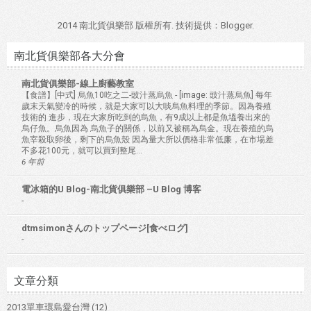
2014 南北貨俱樂部 版權所有. 技術提供：
Blogger
.
南北貨俱樂部各大分會
南北貨俱樂部-線上廚藝教室
【食譜】[中式] 烏魚10吃之二-豉汁蒸烏魚
-
[image: 豉汁蒸烏魚] 每年
歲末天氣變冷的時候，就是大家可以大啖烏魚料理的季節。因為養殖
技術的 進步，現在大家所吃到的烏魚，有9成以上都是魚塭養出來的
烏仔魚。烏魚因為 烏魚子的關係，以前又被稱為烏金。現在養殖的烏
魚宰殺取卵後，剩下的烏魚殼 因為量大所以價格非常低廉，在市場差
不多花100元，就可以買到整尾...
6 年前
電冰箱的U Blog-南北貨俱樂部 –U Blog 博客
-
dtmsimonさんのトップページ[食べログ]
-
文章分類
2013單車環島愛台灣
(12)