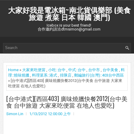
大家好我是電冰箱~南北貨俱樂部 (美食
旅遊 煮菜 日本 韓國 澳門)
Icebox is your best friend!
合作邀約請洽dtmsimon@gmail.com
Home
»
大家來吃便當
,
小吃::台中
,
中式::台中
,
台中市
,
台中美食
,
料
理::燒味燒臘
,
料理菜系::港式
,
排隊店
,
郵編旅行(台灣)::403台中西區
» [台中港式][西區403] 廣味燒臘快餐2012(台中美食 台中旅遊 大家來
吃便當 在地人也愛吃)
[台中港式][西區403] 廣味燒臘快餐2012(台中美
食 台中旅遊 大家來吃便當 在地人也愛吃)
Simon Lin
1/13/2012 12:00:00 上午