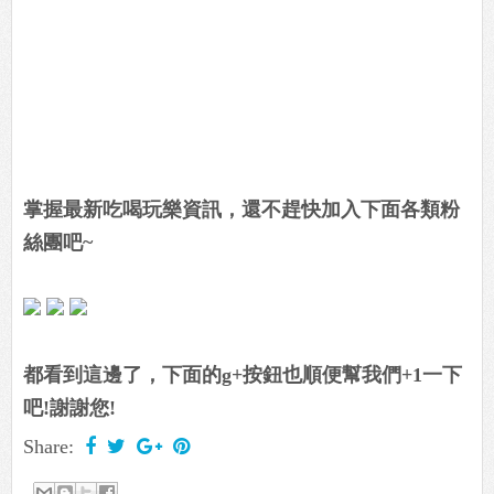
掌握最新吃喝玩樂資訊，還不趕快加入下面各類粉
絲團吧~
都看到這邊了，下面的g+按鈕也順便幫我們+1一下
吧!謝謝您!
Share: