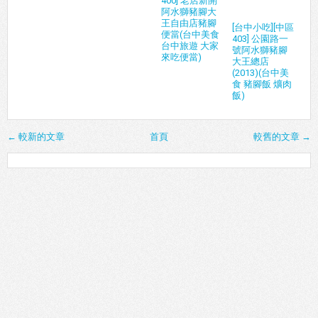
400] 老店新開
阿水獅豬腳大
王自由店豬腳
[台中小吃][中區
便當(台中美食
403] 公園路一
台中旅遊 大家
號阿水獅豬腳
來吃便當)
大王總店
(2013)(台中美
食 豬腳飯 爌肉
飯)
← 較新的文章
首頁
較舊的文章 →