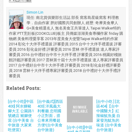
Simon Lin
現任: 南北貨俱樂部生活誌 部長 窩客島星級窩客 料理教
學．自由作家 胖好國際共同創辦人 經歷: 奇摩美食摩人
G+美食精選名人 無名美食王共筆達人 Taipei Walker特約
作家 PTT烹飪板(COOKCLUB)板主 貝傳媒澎湖美食專欄作家 friday 購
物網 美食料理愛享客 2013年度美食大使暨Taipei Walker特約作家
2014 彰化十大伴手禮選拔 評審委員 2015 台中十大伴手禮選拔 評審
委員 2016 彰化金好禮 評審委員 2016 雲林 伴手禮選拔 達人專家評
審委員 2016 台中禮好台中市十大伴手禮 評審委員 2016 桃園好棧旅
館評鑑評審委員 2017 雲林第十屆十大伴手禮選拔 達人專家評審委員
2017 台中禮好台中市十大伴手禮 評審委員 2018 彰化金好禮評審委
員 2018 雲林十大伴手禮專家評審委員 2018 台中禮好十大伴手禮評
審委員
Related Posts:
[台中小吃][中區
[台中義式][西區
[台中小吃 ] [北
400] 阿水獅豬
403] 洋風義大
區404]【台中
腳大王 公園路1
利餐廳 忠明國
中國醫大】紅
號總店 豬腳便
小正對面，搭
辣椒魷魚羹 自
當 (台中美食 台
公車來用餐超
家發泡魷魚的
中旅遊 大家來
方便!(台中美食
味道 (台中美食
[台中小吃][中區
吃便當)
台中旅遊)
台中旅遊)