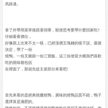
馬路邊。
拿了外帶用菜單後跟著排隊，順便思考要帶什麼回家吃?
仔細看看價位，
好像跟上次來不太一樣，已經漲價五塊錢的樣子說。最後
決定，帶了一份
燒鴨、一份叉雞跟一份三寶飯。這三份便當大概我們喜歡
吃的燒味都包括
在裡面了，那就先從主菜部分來看吧!
首先來看的是經典燒臘燒鴨，廣味的燒鴨品質不錯，鴨子
選擇算是滿肥的。