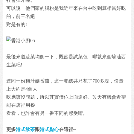
裡會彈牙喔。
可以說，他們家的腸粉是我近年來在台中吃到算相當好吃
的，前三名絕
對是有的!
最後來道蔬菜均衡一下，既然是試菜色，哪就來個蠔油西
生菜吧!
連同一份梅汁釀番茄，這一餐總共只花了700多塊，份量
上大約是4個人
吃應該沒問題，所以其實價位上面還好。改天有機會希望
能在店裡用餐
看看，也許會有另一番不同的感受唷。
更多
港式飲茶
跟
港式點心
在這裡~