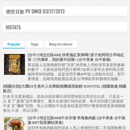
瀏覽頁數 PV SINCE 03/27/2013
HISTATS
Popular
Tags
Blog Archives
[台中小吃][北區404] 你寄過紅茶牌嗎?原子街阿明古早味紅
茶-三代傳承，我的童年回憶~(台中美食 台中旅遊)
看這牆上這兩塊擦到都"見骨"的黑板上用粉筆寫著密密麻麻
的數字，大家知道牠們是什麼嗎?如果大家有去便利商店買
咖啡寄杯的經驗，或是使用手機APP做上述動作的話，那不
要懷疑，這兩塊黑板應該就是台灣傳統寄杯服務的濫觴....
[桃園住宿][大園337] 意外入住華航桃機過境旅館 NOVOTEL (桃園旅遊 桃園
飯店)
許多天沒更新網誌，因為冰箱前幾天按照慣例前往馬尼拉出差，只是這一
次 多了"參展"這件事要忙。幾天在會場忙碌的結果，每天回到家已經都差
不多 呈"彌留"狀態。加上出國前不知是落枕還是閃到?整個肩膀是痠痛難耐
無法 久坐，所以沒辦...
[台中小吃][北區404]中央市場 李海魯肉飯 (台中美食 台中旅
遊 BRT茄苳腳站美食)
說到李海魯肉飯我想很多人馬上會聯想到第二市場賣晚餐消