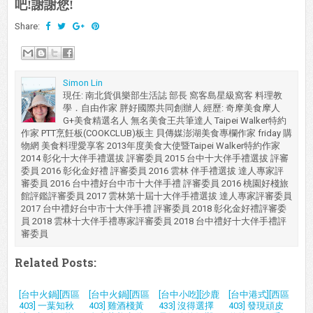
吧!謝謝您!
Share:
Simon Lin
現任: 南北貨俱樂部生活誌 部長 窩客島星級窩客 料理教
學．自由作家 胖好國際共同創辦人 經歷: 奇摩美食摩人
G+美食精選名人 無名美食王共筆達人 Taipei Walker特約
作家 PTT烹飪板(COOKCLUB)板主 貝傳媒澎湖美食專欄作家 friday 購
物網 美食料理愛享客 2013年度美食大使暨Taipei Walker特約作家
2014 彰化十大伴手禮選拔 評審委員 2015 台中十大伴手禮選拔 評審
委員 2016 彰化金好禮 評審委員 2016 雲林 伴手禮選拔 達人專家評
審委員 2016 台中禮好台中市十大伴手禮 評審委員 2016 桃園好棧旅
館評鑑評審委員 2017 雲林第十屆十大伴手禮選拔 達人專家評審委員
2017 台中禮好台中市十大伴手禮 評審委員 2018 彰化金好禮評審委
員 2018 雲林十大伴手禮專家評審委員 2018 台中禮好十大伴手禮評
審委員
Related Posts:
[台中火鍋][西區
[台中火鍋][西區
[台中小吃][沙鹿
[台中港式][西區
403] 一葉知秋
403] 雞酒棧黃
433] 沒得選擇
403] 發現頑皮