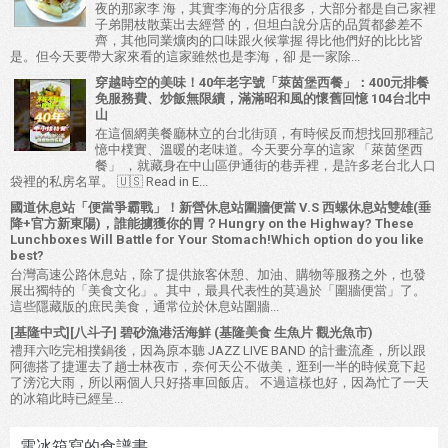
夜的那家李 海，其實李海的分店很多，大部分都是自己家裡
子弟開枝散葉出去經營 的，但坦白說分店的品質都參差不
齊，其他同業爌肉的口味跟火候掌握 得比他們好的比比皆
是。但今天要帶大家來看的這家雖然也是李海，卻 是一家除...
穿越時空的美味！40年老字號「萊茵堡西餐」：400元排餐
免服務費、炒飯無限續，滿滿昭和風的懷舊回憶 104台北中
山
在這個網美餐廳林立的台北街頭，有時候反而想找回那種記
憶中樸實、溫暖的老味道。今天要分享的這家 「萊茵堡西
餐」 ，就藏身在中山區伊通街的巷弄裡，是許多老台北人口
袋裡的私房名單。 🇺🇸 Read in E...
國道休息站「便當爭霸戰」！新營休息站圍牆便當 V.S 西螺休息站雙雄(垂
降+官方新東陽)，誰能擄獲你的胃？Hungry on the Highway? These
Lunchboxes Will Battle for Your Stomach!Which option do you like
best?
台灣高速公路休息站，除了提供旅客休憩、加油、購物等服務之外，也發
展出獨特的「美食文化」。其中，最具代表性的莫過於「圍牆便當」了。
這些隱藏版的庶民美食，通常位於休息站圍牆...
[基隆中式][八斗子] 碧砂漁港活海鮮 (基隆美食 生魚片 觀光魚市)
禮拜六吃完相撲鍋後，因為原本聽 JAZZ LIVE BAND 的計畫流產，所以跟
阿德搭了捷運去了趟士林夜市，奈何天公不做美，逛到一半的時候竟下起
了滂沱大雨，所以兩個人只好搭車回飯店。 不過這樣也好，因為忙了一天
的冰箱此時已經呈...
電冰箱寫的食譜書