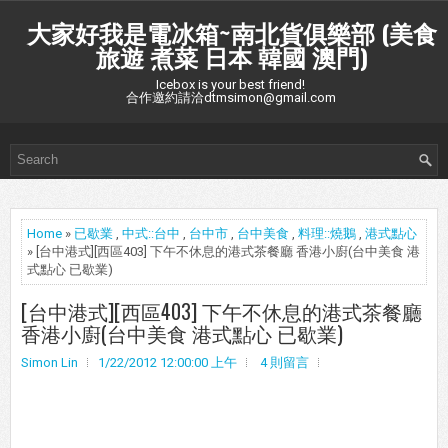
大家好我是電冰箱~南北貨俱樂部 (美食
旅遊 煮菜 日本 韓國 澳門)
Icebox is your best friend!
合作邀約請洽dtmsimon@gmail.com
Home
»
已歇業
,
中式::台中
,
台中市
,
台中美食
,
料理::燒鵝
,
港式點心
» [台中港式][西區403] 下午不休息的港式茶餐廳 香港小廚(台中美食 港
式點心 已歇業)
[台中港式][西區403] 下午不休息的港式茶餐廳
香港小廚(台中美食 港式點心 已歇業)
Simon Lin
1/22/2012 12:00:00 上午
4 則留言