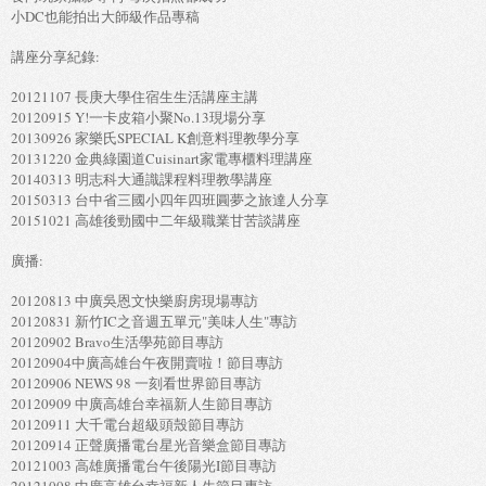
小DC也能拍出大師級作品專稿
講座分享紀錄:
20121107 長庚大學住宿生生活講座主講
20120915 Y!一卡皮箱小聚No.13現場分享
20130926 家樂氏SPECIAL K創意料理教學分享
20131220 金典綠園道Cuisinart家電專櫃料理講座
20140313 明志科大通識課程料理教學講座
20150313 台中省三國小四年四班圓夢之旅達人分享
20151021 高雄後勁國中二年級職業甘苦談講座
廣播:
20120813 中廣吳恩文快樂廚房現場專訪
20120831 新竹IC之音週五單元"美味人生"專訪
20120902 Bravo生活學苑節目專訪
20120904中廣高雄台午夜開賣啦！節目專訪
20120906 NEWS 98 一刻看世界節目專訪
20120909 中廣高雄台幸福新人生節目專訪
20120911 大千電台超級頭殼節目專訪
20120914 正聲廣播電台星光音樂盒節目專訪
20121003 高雄廣播電台午後陽光I節目專訪