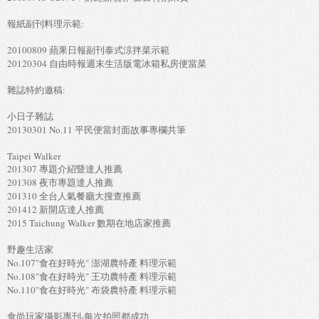
報紙副刊料理示範:
20100809 蘋果日報副刊泰式涼拌菜示範
20120304 自由時報週末生活版電冰箱私房便當菜
雜誌特約邀稿:
小日子雜誌
20130301 No.11 平民便當封面故事專欄共筆
Taipei Walker
201307 專題介紹暨達人推薦
201308 夜市專題達人推薦
201310 全台人氣餐廳大搜查推薦
201412 新開店達人推薦
2015 Taichung Walker 數期在地店家推薦
野趣生活家
No.107"食在好時光" 澎湖農特產 料理示範
No.108"食在好時光" 王功農特產 料理示範
No.110"食在好時光" 布袋農特產 料理示範
食尚玩家攝影專刊-每次拍照都成功