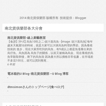
2014 南北貨俱樂部 版權所有. 技術提供：
Blogger
.
南北貨俱樂部各大分會
南北貨俱樂部-線上廚藝教室
【食譜】[中式] 烏魚10吃之二-豉汁蒸烏魚
-
[image: 豉汁蒸烏魚] 每年
歲末天氣變冷的時候，就是大家可以大啖烏魚料理的季節。因為養殖
技術的 進步，現在大家所吃到的烏魚，有9成以上都是魚塭養出來的
烏仔魚。烏魚因為 烏魚子的關係，以前又被稱為烏金。現在養殖的烏
魚宰殺取卵後，剩下的烏魚殼 因為量大所以價格非常低廉，在市場差
不多花100元，就可以買到整尾...
6 年前
電冰箱的U Blog-南北貨俱樂部 –U Blog 博客
-
dtmsimonさんのトップページ[食べログ]
-