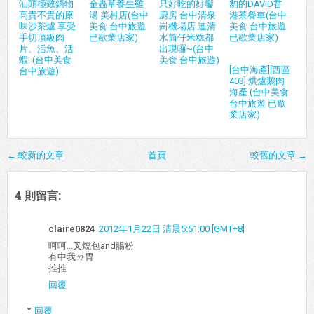
汕頭極致鍋物
金蟲草養生雞
只好吃的好饗
豹的DAVID香
高貴不貴的原
湯 美村店(台中
廚房 台中清泉
港茶餐車(台中
味沙茶爐 享受
美食 台中旅遊
崗機場店 連清
美食 台中旅遊
手切頂級肉
已歇業店家)
水筒仔米糕都
已歇業店家)
片、活魚、活
出現囉~(台中
蝦! (台中美食
美食 台中旅遊)
[台中海產][西區
台中旅遊)
403] 烘爐鵝肉
海產 (台中美食
台中旅遊 已歇
業店家)
← 較新的文章
首頁
較舊的文章 →
4 則留言:
claire0824
2012年1月22日 清晨5:51:00 [GMT+8]
呵呵...叉燒包and腸粉
有中我ㄉ胃
推推
回覆
回覆