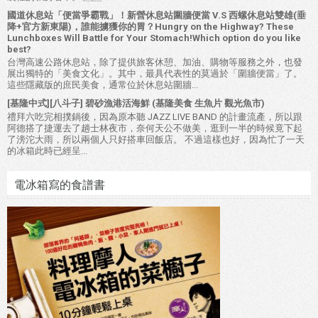
國道休息站「便當爭霸戰」！新營休息站圍牆便當 V.S 西螺休息站雙雄(垂
降+官方新東陽)，誰能擄獲你的胃？Hungry on the Highway? These
Lunchboxes Will Battle for Your Stomach!Which option do you like
best?
台灣高速公路休息站，除了提供旅客休憩、加油、購物等服務之外，也發
展出獨特的「美食文化」。其中，最具代表性的莫過於「圍牆便當」了。
這些隱藏版的庶民美食，通常位於休息站圍牆...
[基隆中式][八斗子] 碧砂漁港活海鮮 (基隆美食 生魚片 觀光魚市)
禮拜六吃完相撲鍋後，因為原本聽 JAZZ LIVE BAND 的計畫流產，所以跟
阿德搭了捷運去了趟士林夜市，奈何天公不做美，逛到一半的時候竟下起
了滂沱大雨，所以兩個人只好搭車回飯店。 不過這樣也好，因為忙了一天
的冰箱此時已經呈...
電冰箱寫的食譜書