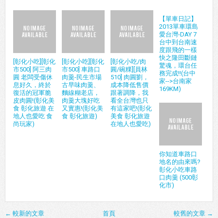
【單車日記】
2013單車環島
愛台灣-DAY 7
台中到台南速
度跟飛的一樣
快之隆田斷鏈
[彰化小吃][彰化
[彰化小吃][彰化
[彰化小吃/肉
驚魂，環台任
市500] 阿三肉
市500] 車路口
圓/碗粿][員林
務完成!!(台中
圓 老闆受傷休
肉羹-民生市場
510] 肉圓劉，
家-->台南家
息好久，終於
古早味肉羹、
成本降低售價
169KM)
復活的冠軍脆
麵線糊老店，
跟著調降，我
皮肉圓!(彰化美
肉羹大塊好吃
看全台灣也只
食 彰化旅遊 在
又實惠!(彰化美
有這家吧!(彰化
地人也愛吃 食
食 彰化旅遊)
美食 彰化旅遊
尚玩家)
在地人也愛吃)
你知道車路口
地名的由來嗎?
彰化小吃車路
口肉羹 (500彰
化市)
← 較新的文章
首頁
較舊的文章 →