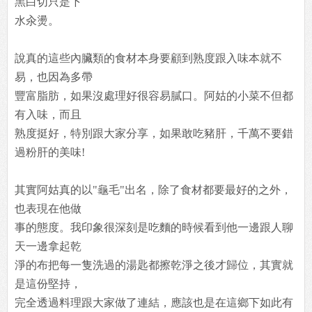
黑白切只是下
水汆燙。
說真的這些內臟類的食材本身要顧到熟度跟入味本就不
易，也因為多帶
豐富脂肪，如果沒處理好很容易膩口。阿姑的小菜不但都
有入味，而且
熟度挺好，特別跟大家分享，如果敢吃豬肝，千萬不要錯
過粉肝的美味!
其實阿姑真的以"龜毛"出名，除了食材都要最好的之外，
也表現在他做
事的態度。我印象很深刻是吃麵的時候看到他一邊跟人聊
天一邊拿起乾
淨的布把每一隻洗過的湯匙都擦乾淨之後才歸位，其實就
是這份堅持，
完全透過料理跟大家做了連結，應該也是在這鄉下如此有