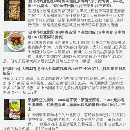
[台中小吃][北區404] 你寄過紅茶牌嗎?原子街阿明古早味紅
茶-三代傳承，我的童年回憶~(台中美食 台中旅遊)
看這牆上這兩塊擦到都"見骨"的黑板上用粉筆寫著密密麻麻
的數字，大家知道牠們是什麼嗎?如果大家有去便利商店買
咖啡寄杯的經驗，或是使用手機APP做上述動作的話，那不
要懷疑，這兩塊黑板應該就是台灣傳統寄杯服務的濫觴....
[台中小吃][北區404]中央市場 李海魯肉飯 (台中美食 台中旅
遊 BRT茄苳腳站美食)
說到李海魯肉飯我想很多人馬上會聯想到第二市場賣晚餐消
夜的那家李 海，其實李海的分店很多，大部分都是自己家裡
子弟開枝散葉出去經營 的，但坦白說分店的品質都參差不
齊，其他同業爌肉的口味跟火候掌握 得比他們好的比比皆
是。但今天要帶大家來看的這家雖然也是李海，卻 是一家除...
[桃園住宿][大園337] 意外入住華航桃機過境旅館 NOVOTEL (桃園旅遊 桃園
飯店)
許多天沒更新網誌，因為冰箱前幾天按照慣例前往馬尼拉出差，只是這一
次 多了"參展"這件事要忙。幾天在會場忙碌的結果，每天回到家已經都差
不多 呈"彌留"狀態。加上出國前不知是落枕還是閃到?整個肩膀是痠痛難耐
無法 久坐，所以沒辦...
穿越時空的美味！40年老字號「萊茵堡西餐」：400元排餐
免服務費、炒飯無限續，滿滿昭和風的懷舊回憶 104台北中
山
在這個網美餐廳林立的台北街頭，有時候反而想找回那種記
憶中樸實、溫暖的老味道。今天要分享的這家 「萊茵堡西
餐」 ，就藏身在中山區伊通街的巷弄裡，是許多老台北人口
袋裡的私房名單。 🇺🇸 Read in E...