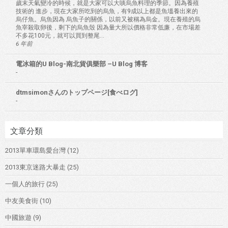
歲末天氣變冷的時候，就是大家可以大啖烏魚料理的季節。因為養殖
技術的 進步，現在大家所吃到的烏魚，有9成以上都是魚塭養出來的
烏仔魚。烏魚因為 烏魚子的關係，以前又被稱為烏金。現在養殖的烏
魚宰殺取卵後，剩下的烏魚殼 因為量大所以價格非常低廉，在市場差
不多花100元，就可以買到整尾...
6 年前
電冰箱的U Blog-南北貨俱樂部 –U Blog 博客
-
dtmsimonさんのトップページ[食べログ]
-
文章分類
2013單車環島愛台灣
(12)
2013東京迷路大暴走
(25)
一個人的旅行
(25)
中友美食街
(10)
中國旅遊
(9)