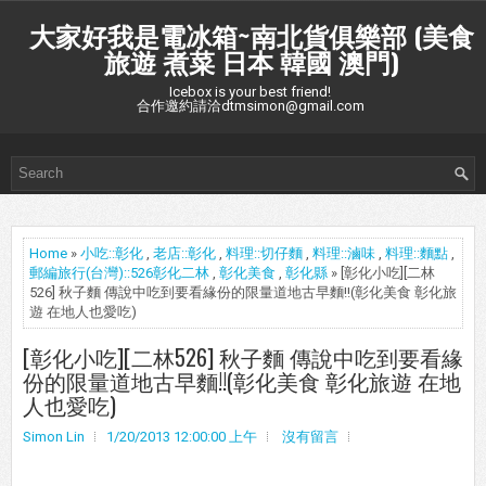
大家好我是電冰箱~南北貨俱樂部 (美食
旅遊 煮菜 日本 韓國 澳門)
Icebox is your best friend!
合作邀約請洽dtmsimon@gmail.com
Home
»
小吃::彰化
,
老店::彰化
,
料理::切仔麵
,
料理::滷味
,
料理::麵點
,
郵編旅行(台灣)::526彰化二林
,
彰化美食
,
彰化縣
» [彰化小吃][二林
526] 秋子麵 傳說中吃到要看緣份的限量道地古早麵!!(彰化美食 彰化旅
遊 在地人也愛吃)
[彰化小吃][二林526] 秋子麵 傳說中吃到要看緣
份的限量道地古早麵!!(彰化美食 彰化旅遊 在地
人也愛吃)
Simon Lin
1/20/2013 12:00:00 上午
沒有留言