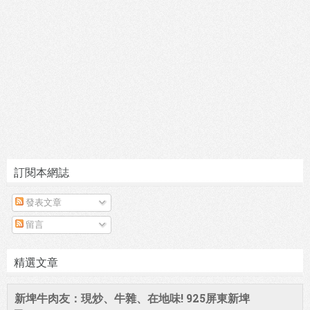
訂閱本網誌
發表文章
留言
精選文章
新埤牛肉友：現炒、牛雜、在地味! 925屏東新埤