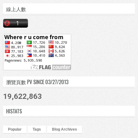
線上人數
瀏覽頁數 PV SINCE 03/27/2013
19,622,863
HISTATS
Popular
Tags
Blog Archives