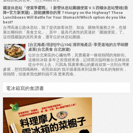
袋裡的私房名單。 🇺🇸 Read in E...
國道休息站「便當爭霸戰」！新營休息站圍牆便當 V.S 西螺休息站雙雄(垂
降+官方新東陽)，誰能擄獲你的胃？Hungry on the Highway? These
Lunchboxes Will Battle for Your Stomach!Which option do you like
best?
台灣高速公路休息站，除了提供旅客休憩、加油、購物等服務之外，也發
展出獨特的「美食文化」。其中，最具代表性的莫過於「圍牆便當」了。
這些隱藏版的庶民美食，通常位於休息站圍牆...
[台北海產/現炒][中山104] 清祥海產店-享受道地的古早味辦
桌菜(台北美食 台北旅遊)
位於台北東區的心臟地帶，其實藏著一條很熱鬧的海鮮街。
這條街冰箱 多年之前曾經來過，記得那次臨時被台北林叔叔
從台中叫上去，只因為 我廣東佛山的麥叔叔第一次到台灣來
參展，想找我喝兩杯。依照叔叔的 指示循著路來到這條不知名的海鮮街，
很熱鬧，但後來我也醉到搞不清 楚東西南...
電冰箱寫的食譜書