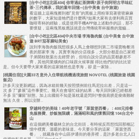
[台中小吃][北區404] 你寄過紅茶牌嗎?原子街阿明古早味紅
茶-三代傳承，我的童年回憶~(台中美食 台中旅遊)
看這牆上這兩塊擦到都"見骨"的黑板上用粉筆寫著密密麻麻
的數字，大家知道牠們是什麼嗎?如果大家有去便利商店買
咖啡寄杯的經驗，或是使用手機APP做上述動作的話，那不
要懷疑，這兩塊黑板應該就是台灣傳統寄杯服務的濫觴....
[台中小吃][北區404]中央市場 李海魯肉飯 (台中美食 台中旅
遊 BRT茄苳腳站美食)
說到李海魯肉飯我想很多人馬上會聯想到第二市場賣晚餐消
夜的那家李 海，其實李海的分店很多，大部分都是自己家裡
子弟開枝散葉出去經營 的，但坦白說分店的品質都參差不
齊，其他同業爌肉的口味跟火候掌握 得比他們好的比比皆
是。但今天要帶大家來看的這家雖然也是李海，卻 是一家除...
[桃園住宿][大園337] 意外入住華航桃機過境旅館 NOVOTEL (桃園旅遊 桃園
飯店)
許多天沒更新網誌，因為冰箱前幾天按照慣例前往馬尼拉出差，只是這一
次 多了"參展"這件事要忙。幾天在會場忙碌的結果，每天回到家已經都差
不多 呈"彌留"狀態。加上出國前不知是落枕還是閃到?整個肩膀是痠痛難耐
無法 久坐，所以沒辦...
穿越時空的美味！40年老字號「萊茵堡西餐」：400元排餐
免服務費、炒飯無限續，滿滿昭和風的懷舊回憶 104台北中
山
在這個網美餐廳林立的台北街頭，有時候反而想找回那種記
憶中樸實、溫暖的老味道。今天要分享的這家 「萊茵堡西
餐」 ，就藏身在中山區伊通街的巷弄裡，是許多老台北人口