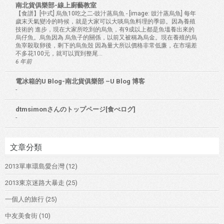
南北貨俱樂部-線上廚藝教室
【食譜】[中式] 烏魚10吃之二-豉汁蒸烏魚
-
[image: 豉汁蒸烏魚] 每年
歲末天氣變冷的時候，就是大家可以大啖烏魚料理的季節。因為養殖
技術的 進步，現在大家所吃到的烏魚，有9成以上都是魚塭養出來的
烏仔魚。烏魚因為 烏魚子的關係，以前又被稱為烏金。現在養殖的烏
魚宰殺取卵後，剩下的烏魚殼 因為量大所以價格非常低廉，在市場差
不多花100元，就可以買到整尾...
6 年前
電冰箱的U Blog-南北貨俱樂部 –U Blog 博客
-
dtmsimonさんのトップページ[食べログ]
-
文章分類
2013單車環島愛台灣
(12)
2013東京迷路大暴走
(25)
一個人的旅行
(25)
中友美食街
(10)