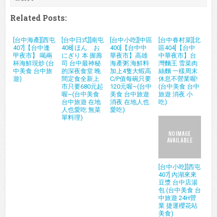
Related Posts:
[台中海產][西屯
[台中日式][南屯
[台中小吃][中區
[台中眷村菜][北
407]【台中逢
408] ほん お
400]【台中中
區404]【台中
甲夜市】 喝兩
にぎり 本 握壽
華夜市】高雄
中華夜市】台
杯海鮮現炒 (台
司 台中最神秘
海產粥 海鮮料
灣麵王 雪菜肉
中美食 台中旅
的深夜食堂 晚
加上4隻大蝦高
絲麵 一樣周末
遊)
間定食全新上
C/P值每碗只要
休息不營業喔!
市只要680元起
120元喔~(台中
(台中美食 台中
喔~(台中美食
美食 台中旅遊
旅遊 消夜 小
台中旅遊 在地
消夜 在地人也
吃)
人也愛吃 無菜
愛吃)
單料理)
[台中小吃][西屯
407] 內湖來來
豆漿 台中店湯
包 (台中美食 台
中旅遊 24H營
業 捷運櫻花站
美食)