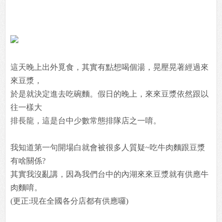
這天晚上出外覓食，其實有點想喝個湯，晃壓晃著經過來
來豆漿，
於是就決定進去吃碗麵。假日的晚上，來來豆漿依然跟以
往一樣大
排長龍，這是台中少數常態排隊店之一唷。
我知道第一句開場白就會被很多人質疑~吃牛肉麵跟豆漿
有啥關係?
其實我沒亂講，因為我們台中的內湖來來豆漿就有供應牛
肉麵唷。
(更正:現在全國各分店都有供應囉)