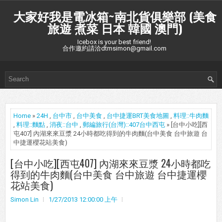
大家好我是電冰箱~南北貨俱樂部 (美食
旅遊 煮菜 日本 韓國 澳門)
Icebox is your best friend!
合作邀約請洽dtmsimon@gmail.com
Home
»
24H
,
台中市
,
台中美食
,
台中捷運BRT美食地圖
,
料理::牛肉麵
,
料理::麵點
,
消夜::台中
,
郵編旅行(台灣)::407台中西屯
» [台中小吃][西
屯407] 內湖來來豆漿 24小時都吃得到的牛肉麵(台中美食 台中旅遊 台
中捷運櫻花站美食)
[台中小吃][西屯407] 內湖來來豆漿 24小時都吃
得到的牛肉麵(台中美食 台中旅遊 台中捷運櫻
花站美食)
Simon Lin
1/27/2013 12:00:00 上午