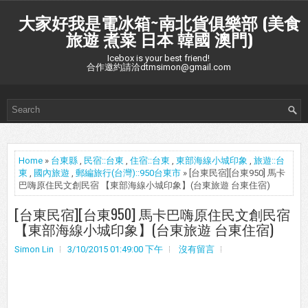
大家好我是電冰箱~南北貨俱樂部 (美食
旅遊 煮菜 日本 韓國 澳門)
Icebox is your best friend!
合作邀約請洽dtmsimon@gmail.com
Home
»
台東縣
,
民宿::台東
,
住宿::台東
,
東部海線小城印象
,
旅遊::台
東
,
國內旅遊
,
郵編旅行(台灣)::950台東市
» [台東民宿][台東950] 馬卡
巴嗨原住民文創民宿 【東部海線小城印象】(台東旅遊 台東住宿)
[台東民宿][台東950] 馬卡巴嗨原住民文創民宿
【東部海線小城印象】(台東旅遊 台東住宿)
Simon Lin
3/10/2015 01:49:00 下午
沒有留言