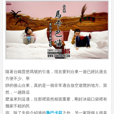
隨著台鐵普悠瑪號的引進，現在要到台東一遊已經比過去
方便不少。寧
靜的後山台東，真的是一個非常適合放空遊覽的地方。當
然，一趟路這
麼遠來到這邊，住那裡當然相當重要，剛好冰箱口袋裡有
幾家不錯的民
宿，除了先前介紹過的
魯巴卡茲
之外，另一家我個人很喜