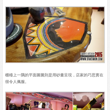
櫃檯上一隅的平面圖騰則是用砂畫呈現，店家的巧思實在
很令人佩服。