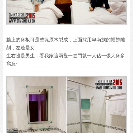
牆上的床板可是整塊原木製成，上面採用卑南族的帽飾雕
刻，左邊是女
生右邊是男生，看我家這兩隻一進門就一人佔一張大床多
寫意~