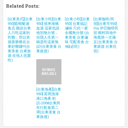
Related Posts:
[台東美式][台東
[台東小吃][台東
[台東小吃][台東
[台東咖啡/民
950]藍蜻蜓速
950] 侯卑南豬
950] 台東福記
宿][台東市950]
食店 聽說台東
血湯 這家也說
滷味 只此一家
Oia 伊亞咖啡民
人只吃這家的
他別無分號，
全國無分號 (台
宿 鄉村與地中
炸雞，所以肯
但我人生第一
東美食 台東滷
海風情一次滿
德基爺爺在台
碗是吃這家無
味 宅配美食 台
足(台東美食 台
東好難賺!!!(台
誤!(台東美食 台
9線必吃)
東旅遊 台東住
東美食 台東旅
東旅遊)
宿)
遊 在地人也愛
吃)
[台東海產][台東
950] 富岡漁港
港口海產 初
訪-2008台東跨
年行飲食第二
彈(台東美食 台
東旅遊)