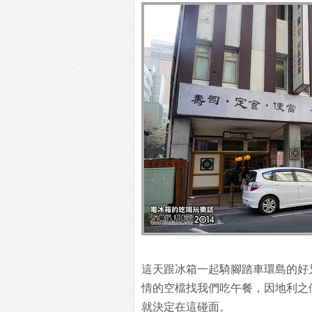
這天跟冰箱一起騎腳踏車環島的好
情的空檔找我們吃午餐，因地利之
就決定在這碰面。