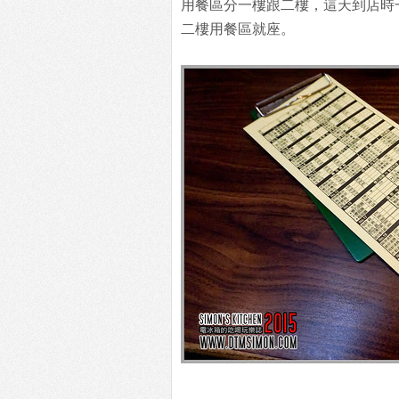
用餐區分一樓跟二樓，這天到店時
二樓用餐區就座。