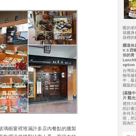
暖的老
就藏身
袋裡的私房
國道休
V.S
你的胃？H
Lunchb
option 
台灣高
物等服
中，最
藏版的
[基隆中
片 觀光
禮拜六吃
的計畫
奈何天
雨，所
因為忙
玻璃櫥窗裡堆滿許多店內餐點的臘製