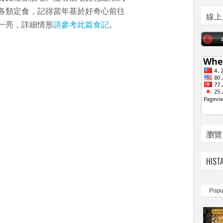
各類定食，記得當年基於好奇心前往
線上
一亮，詳細情形
請參考此篇食記
。
瀏覽頁數
HIST
Popu