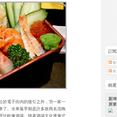
訂閱
發
留
精選
新埤
位於電子街內的後引之外，另一家一
屏東
車了。水車最早期是許多政商名流晚
質比較像酒場。隨著酒場文化逐漸式