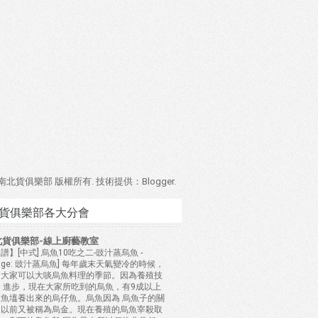
4 南北貨俱樂部 版權所有. 技術提供：
Blogger
.
貨俱樂部各大分會
北貨俱樂部-線上廚藝教室
譜】[中式] 烏魚10吃之二-豉汁蒸烏魚
-
mage: 豉汁蒸烏魚] 每年歲末天氣變冷的時候，
是大家可以大啖烏魚料理的季節。因為養殖技
 進步，現在大家所吃到的烏魚，有9成以上
是魚塭養出來的烏仔魚。烏魚因為 烏魚子的關
，以前又被稱為烏金。現在養殖的烏魚宰殺取