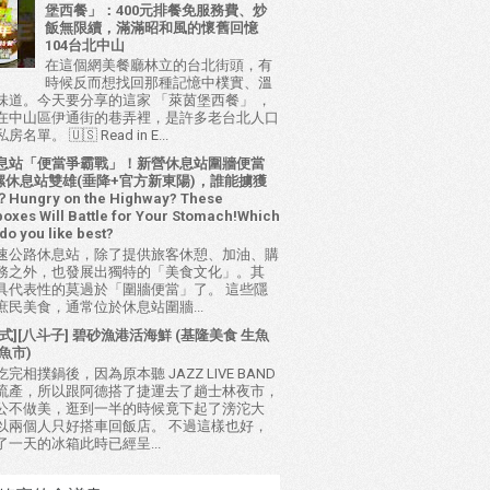
堡西餐」：400元排餐免服務費、炒
飯無限續，滿滿昭和風的懷舊回憶
104台北中山
在這個網美餐廳林立的台北街頭，有
時候反而想找回那種記憶中樸實、溫
味道。今天要分享的這家 「萊茵堡西餐」 ，
在中山區伊通街的巷弄裡，是許多老台北人口
名單。 🇺🇸 Read in E...
息站「便當爭霸戰」！新營休息站圍牆便當
 西螺休息站雙雄(垂降+官方新東陽)，誰能擄獲
ungry on the Highway? These
oxes Will Battle for Your Stomach!Which
do you like best?
速公路休息站，除了提供旅客休憩、加油、購
務之外，也發展出獨特的「美食文化」。其
具代表性的莫過於「圍牆便當」了。 這些隱
庶民美食，通常位於休息站圍牆...
式][八斗子] 碧砂漁港活海鮮 (基隆美食 生魚
魚市)
完相撲鍋後，因為原本聽 JAZZ LIVE BAND
流產，所以跟阿德搭了捷運去了趟士林夜市，
公不做美，逛到一半的時候竟下起了滂沱大
以兩個人只好搭車回飯店。 不過這樣也好，
了一天的冰箱此時已經呈...