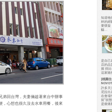
知道牠
杯的經
要懷疑
觴....
是自己
店的品
握 得
這家雖然
[桃園住
NOVO
許多天
尼拉出
在會場
兄弟回台灣，夫妻倆趁著來台中辦事
留"狀
便，心想也很久沒去水車用餐，後來
是痠痛難