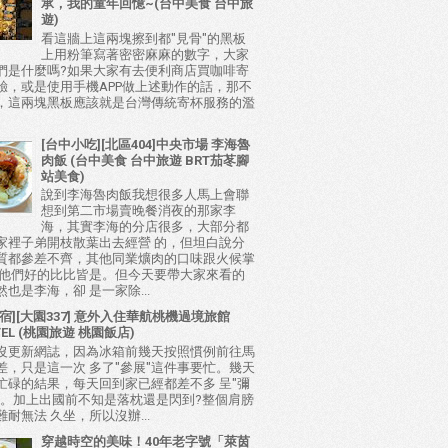
承，我的童年回憶~(台中美食 台中旅
遊)
看這牆上這兩塊擦到都"見骨"的黑板
上用粉筆寫著密密麻麻的數字，大家
們是什麼嗎?如果大家有去便利商店買咖啡寄
驗，或是使用手機APP做上述動作的話，那不
，這兩塊黑板應該就是台灣傳統寄杯服務的濫
[台中小吃][北區404]中央市場 李海魯
肉飯 (台中美食 台中旅遊 BRT茄苳腳
站美食)
說到李海魯肉飯我想很多人馬上會聯
想到第二市場賣晚餐消夜的那家李
海，其實李海的分店很多，大部分都
家裡子弟開枝散葉出去經營 的，但坦白說分
質都參差不齊，其他同業爌肉的口味跟火候掌
比他們好的比比皆是。但今天要帶大家來看的
也是李海，卻 是一家除...
宿][大園337] 意外入住華航桃機過境旅館
TEL (桃園旅遊 桃園飯店)
沒更新網誌，因為冰箱前幾天按照慣例前往馬
差，只是這一次 多了"參展"這件事要忙。幾天
忙碌的結果，每天回到家已經都差不多 呈"彌
態。加上出國前不知是落枕還是閃到?整個肩膀
耐無法 久坐，所以沒辦...
穿越時空的美味！40年老字號「萊茵