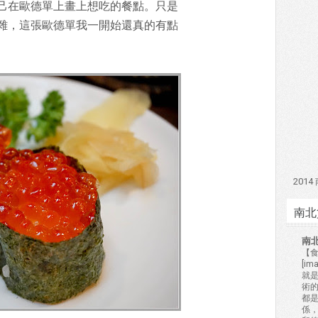
己在歐德單上畫上想吃的餐點。只是
雜，這張歐德單我一開始還真的有點
201
南北
南
【食
[i
就
術的
都
係