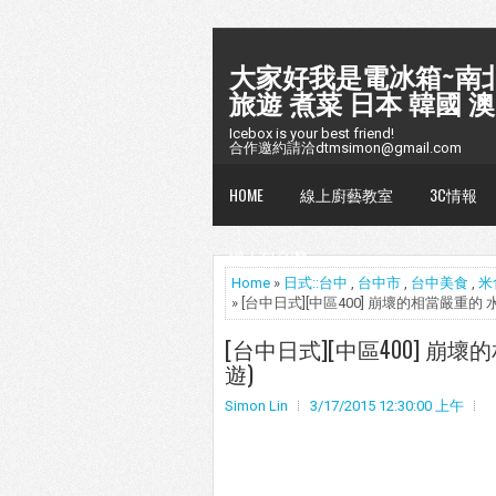
大家好我是電冰箱~南北
旅遊 煮菜 日本 韓國 澳
Icebox is your best friend!
合作邀約請洽dtmsimon@gmail.com
HOME
線上廚藝教室
3C情報
懶人包台灣
Home
»
日式::台中
,
台中市
,
台中美食
,
米
» [台中日式][中區400] 崩壞的相當嚴重的
[台中日式][中區400] 崩
遊)
Simon Lin
3/17/2015 12:30:00 上午