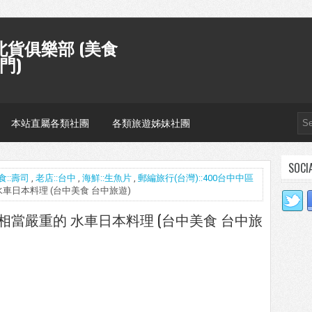
貨俱樂部 (美食
門)
本站直屬各類社團
各類旅遊姊妹社團
SOCI
食::壽司
,
老店::台中
,
海鮮::生魚片
,
郵編旅行(台灣)::400台中中區
 水車日本料理 (台中美食 台中旅遊)
壞的相當嚴重的 水車日本料理 (台中美食 台中旅