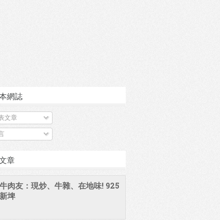
本網誌
表文章
言
文章
牛肉友：現炒、牛雜、在地味! 925
新埤