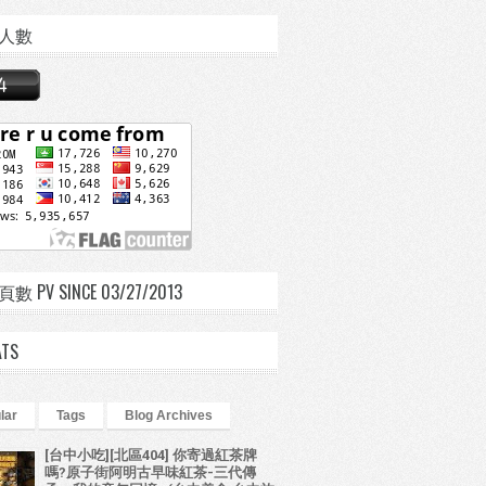
人數
 PV SINCE 03/27/2013
ATS
lar
Tags
Blog Archives
[台中小吃][北區404] 你寄過紅茶牌
嗎?原子街阿明古早味紅茶-三代傳