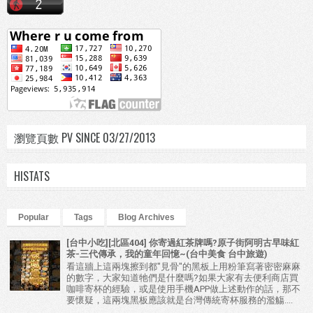
瀏覽頁數 PV SINCE 03/27/2013
HISTATS
Popular
Tags
Blog Archives
[台中小吃][北區404] 你寄過紅茶牌嗎?原子街阿明古早味紅
茶-三代傳承，我的童年回憶~(台中美食 台中旅遊)
看這牆上這兩塊擦到都"見骨"的黑板上用粉筆寫著密密麻麻
的數字，大家知道牠們是什麼嗎?如果大家有去便利商店買
咖啡寄杯的經驗，或是使用手機APP做上述動作的話，那不
要懷疑，這兩塊黑板應該就是台灣傳統寄杯服務的濫觴....