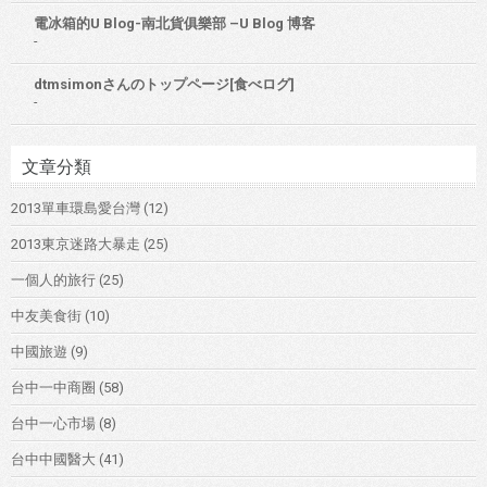
電冰箱的U Blog-南北貨俱樂部 –U Blog 博客
-
dtmsimonさんのトップページ[食べログ]
-
文章分類
2013單車環島愛台灣
(12)
2013東京迷路大暴走
(25)
一個人的旅行
(25)
中友美食街
(10)
中國旅遊
(9)
台中一中商圈
(58)
台中一心市場
(8)
台中中國醫大
(41)