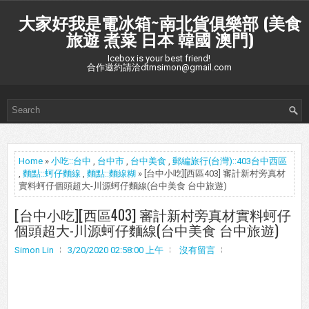
大家好我是電冰箱~南北貨俱樂部 (美食
旅遊 煮菜 日本 韓國 澳門)
Icebox is your best friend!
合作邀約請洽dtmsimon@gmail.com
Home
»
小吃::台中
,
台中市
,
台中美食
,
郵編旅行(台灣)::403台中西區
,
麵點::蚵仔麵線
,
麵點::麵線糊
» [台中小吃][西區403] 審計新村旁真材
實料蚵仔個頭超大-川源蚵仔麵線(台中美食 台中旅遊)
[台中小吃][西區403] 審計新村旁真材實料蚵仔
個頭超大-川源蚵仔麵線(台中美食 台中旅遊)
Simon Lin
3/20/2020 02:58:00 上午
沒有留言