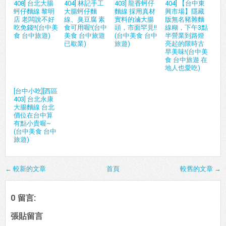
408] 台北大腸
404] 林記手工
403] 龍香蚵仔
404] 【台中東
蚵仔麵線 黎明
大腸蚵仔麵
麵線 採用真材
興市場】隱藏
店 老闆說不好
線、臭豆腐 素
實料的滷大腸
版無名豬雜麵
吃免錢!!(台中美
食可用喔!(台中
頭，市面罕見!!
線糊，下午3點
食 台中旅遊)
美食 台中旅遊
(台中美食 台中
半營業到路燈
已歇業)
旅遊)
亮起的限時古
早美味!(台中美
食 台中旅遊 在
地人也愛吃)
[台中小吃][西區
403] 台北永康
大腸麵線 台北
價位在台中算
有點小貴喔~
(台中美食 台中
旅遊)
← 較新的文章
首頁
較舊的文章 →
0 留言:
張貼留言