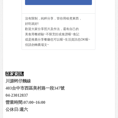
沒有限制，純粹分享，管你用啥煮東西，
好吃就好!
歡迎大家分享照片及作法，還有自己的
美食用餐經驗~不限烹飪或食譜喔~食記
或是推薦分享餐廳也可以喔~生活資訊也OK喔~
但請勿轉農場文~
店家資訊:
川源蚵仔麵線
403台中市西區美村路一段347號
04-23012837
營業時間:07:00~16:00
公休日:週六