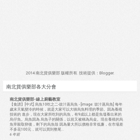
2014 南北貨俱樂部 版權所有. 技術提供：
Blogger
.
南北貨俱樂部各大分會
南北貨俱樂部-線上廚藝教室
【食譜】[中式] 烏魚10吃之二-豉汁蒸烏魚
-
[image: 豉汁蒸烏魚] 每年
歲末天氣變冷的時候，就是大家可以大啖烏魚料理的季節。因為養殖
技術的 進步，現在大家所吃到的烏魚，有9成以上都是魚塭養出來的
烏仔魚。烏魚因為 烏魚子的關係，以前又被稱為烏金。現在養殖的烏
魚宰殺取卵後，剩下的烏魚殼 因為量大所以價格非常低廉，在市場差
不多花100元，就可以買到整尾...
6 年前