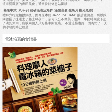
這些隱藏版的庶民美食，通常位於休息站圍牆...
[基隆中式][八斗子] 碧砂漁港活海鮮 (基隆美食 生魚片 觀光魚市)
禮拜六吃完相撲鍋後，因為原本聽 JAZZ LIVE BAND 的計畫流產，所以跟
阿德搭了捷運去了趟士林夜市，奈何天公不做美，逛到一半的時候竟下起
了滂沱大雨，所以兩個人只好搭車回飯店。 不過這樣也好，因為忙了一天
的冰箱此時已經呈...
電冰箱寫的食譜書