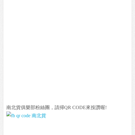
南北貨俱樂部粉絲團，請掃QR CODE來按讚喔!