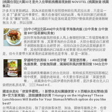
[桃園住宿][大園337] 意外入住華航桃機過境旅館 NOVOTEL (桃園旅遊 桃園
飯店)
許多天沒更新網誌，因為冰箱前幾天按照慣例前往馬尼拉出差，只是這一
次 多了"參展"這件事要忙。幾天在會場忙碌的結果，每天回到家已經都差
不多 呈"彌留"狀態。加上出國前不知是落枕還是閃到?整個肩膀是痠痛難耐
無法 久坐，所以沒辦...
[台中小吃][北區404]中央市場 李海魯肉飯 (台中美食 台中旅
遊 BRT茄苳腳站美食)
說到李海魯肉飯我想很多人馬上會聯想到第二市場賣晚餐消
夜的那家李 海，其實李海的分店很多，大部分都是自己家裡
子弟開枝散葉出去經營 的，但坦白說分店的品質都參差不
齊，其他同業爌肉的口味跟火候掌握 得比他們好的比比皆
是。但今天要帶大家來看的這家雖然也是李海，卻 是一家除...
穿越時空的美味！40年老字號「萊茵堡西餐」：400元排餐
免服務費、炒飯無限續，滿滿昭和風的懷舊回憶 104台北中
山
在這個網美餐廳林立的台北街頭，有時候反而想找回那種記
憶中樸實、溫暖的老味道。今天要分享的這家 「萊茵堡西
餐」 ，就藏身在中山區伊通街的巷弄裡，是許多老台北人口
袋裡的私房名單。 🇺🇸 Read in E...
國道休息站「便當爭霸戰」！新營休息站圍牆便當 V.S 西螺休息站雙雄(垂
降+官方新東陽)，誰能擄獲你的胃？Hungry on the Highway? These
Lunchboxes Will Battle for Your Stomach!Which option do you like
best?
台灣高速公路休息站，除了提供旅客休憩、加油、購物等服務之外，也發
展出獨特的「美食文化」。其中，最具代表性的莫過於「圍牆便當」了。