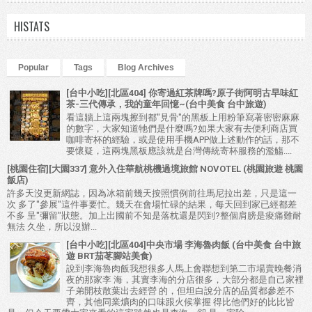
HISTATS
Popular
Tags
Blog Archives
[台中小吃][北區404] 你寄過紅茶牌嗎?原子街阿明古早味紅
茶-三代傳承，我的童年回憶~(台中美食 台中旅遊)
看這牆上這兩塊擦到都"見骨"的黑板上用粉筆寫著密密麻麻
的數字，大家知道牠們是什麼嗎?如果大家有去便利商店買
咖啡寄杯的經驗，或是使用手機APP做上述動作的話，那不
要懷疑，這兩塊黑板應該就是台灣傳統寄杯服務的濫觴....
[桃園住宿][大園337] 意外入住華航桃機過境旅館 NOVOTEL (桃園旅遊 桃園
飯店)
許多天沒更新網誌，因為冰箱前幾天按照慣例前往馬尼拉出差，只是這一
次 多了"參展"這件事要忙。幾天在會場忙碌的結果，每天回到家已經都差
不多 呈"彌留"狀態。加上出國前不知是落枕還是閃到?整個肩膀是痠痛難耐
無法 久坐，所以沒辦...
[台中小吃][北區404]中央市場 李海魯肉飯 (台中美食 台中旅
遊 BRT茄苳腳站美食)
說到李海魯肉飯我想很多人馬上會聯想到第二市場賣晚餐消
夜的那家李 海，其實李海的分店很多，大部分都是自己家裡
子弟開枝散葉出去經營 的，但坦白說分店的品質都參差不
齊，其他同業爌肉的口味跟火候掌握 得比他們好的比比皆