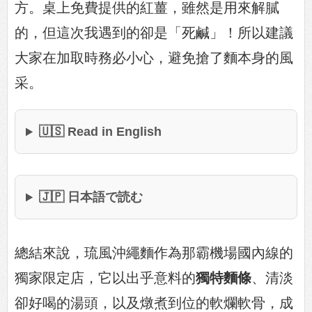
方。桌上免費提供的紅薑，雖然是用來解膩
的，但這次我遇到的卻是「死鹹」！所以建議
大家在加取時務必小心，避免搶了麵本身的風
采。
🇺🇸 Read in English
🇯🇵 日本語で読む
總結來說，琉風沖繩麵作為那霸機場國內線的
獨家限定店，它以出乎意料的
獨特麵條
、清淡
卻好喝的湯頭，以及燉煮到位的軟爛軟骨，成