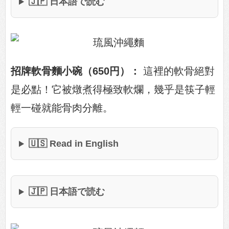
🇯🇵 日本語で読む
招牌軟骨麵小碗（650円）：
這裡的軟骨絕對
是必點！它被燉煮得極致軟爛，幾乎是筷子輕
輕一碰就能骨肉分離。
🇺🇸 Read in English
🇯🇵 日本語で読む