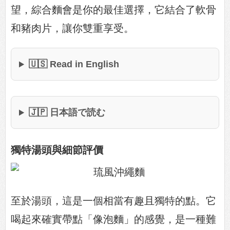
望，綜合麵會是你的最佳選擇，它結合了軟骨
和豬肉片，讓你雙重享受。
🇺🇸 Read in English
🇯🇵 日本語で読む
獨特湯頭與細節評價
至於湯頭，這是一個相當有趣且獨特的點。它
喝起來確實帶點「像泡麵」的感覺，是一種難