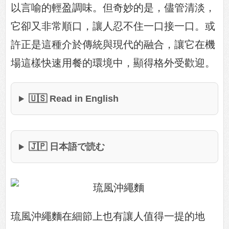
以言喻的輕盈調味。但奇妙的是，儘管清淡，
它卻又非常順口，讓人忍不住一口接一口。或
許正是這種介於傳統與現代的融合，讓它在機
場這樣快速用餐的環境中，顯得格外受歡迎。
🇺🇸 Read in English
🇯🇵 日本語で読む
琉風沖繩麵在細節上也有讓人值得一提的地