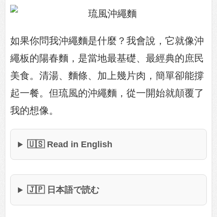
如果你問我沖繩麵是什麼？我會說，它就像沖
繩板的陽春麵，是當地最基礎、最經典的庶民
美食。清湯、麵條、加上幾片肉，簡單卻能撐
起一餐。但琉風的沖繩麵，從一開始就顛覆了
我的想像。
🇺🇸 Read in English
🇯🇵 日本語で読む