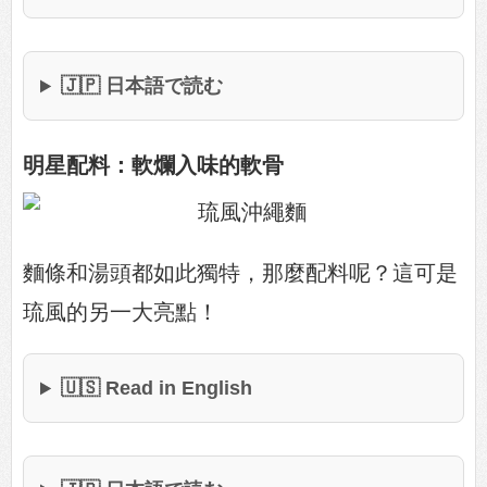
🇯🇵 日本語で読む
明星配料：軟爛入味的軟骨
麵條和湯頭都如此獨特，那麼配料呢？這可是
琉風的另一大亮點！
🇺🇸 Read in English