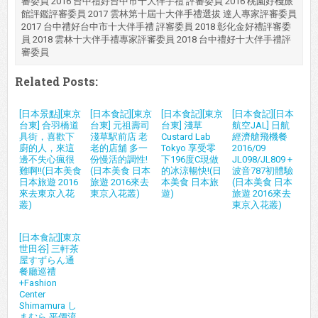
審委員 2016 台中禮好台中市十大伴手禮 評審委員 2016 桃園好棧旅
館評鑑評審委員 2017 雲林第十屆十大伴手禮選拔 達人專家評審委員
2017 台中禮好台中市十大伴手禮 評審委員 2018 彰化金好禮評審委
員 2018 雲林十大伴手禮專家評審委員 2018 台中禮好十大伴手禮評
審委員
Related Posts:
[日本景點][東京
[日本食記][東京
[日本食記][東京
[日本食記][日本
台東] 合羽橋道
台東] 元祖壽司
台東] 淺草
航空JAL] 日航
具街，喜歡下
淺草駅前店 老
Custard Lab
經濟艙飛機餐
廚的人，來這
老的店舖 多一
Tokyo 享受零
2016/09
邊不失心瘋很
份慢活的調性!
下196度C現做
JL098/JL809 +
難啊!!(日本美食
(日本美食 日本
的冰涼暢快!(日
波音787初體驗
日本旅遊 2016
旅遊 2016來去
本美食 日本旅
(日本美食 日本
來去東京入花
東京入花叢)
遊)
旅遊 2016來去
叢)
東京入花叢)
[日本食記][東京
世田谷] 三軒茶
屋すずらん通
餐廳巡禮
+Fashion
Center
Shimamura し
まむら 平價流