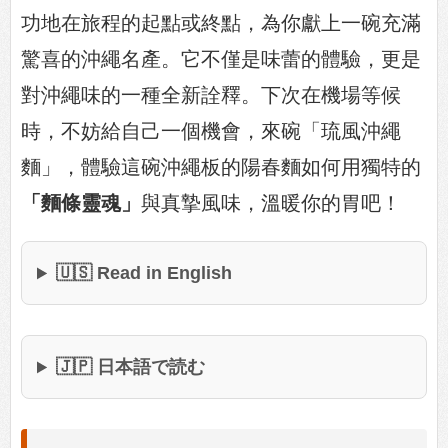
功地在旅程的起點或終點，為你獻上一碗充滿
驚喜的沖繩名產。它不僅是味蕾的體驗，更是
對沖繩味的一種全新詮釋。下次在機場等候
時，不妨給自己一個機會，來碗「琉風沖繩
麵」，體驗這碗沖繩板的陽春麵如何用獨特的
「麵條靈魂」
與真摯風味，溫暖你的胃吧！
🇺🇸 Read in English
🇯🇵 日本語で読む