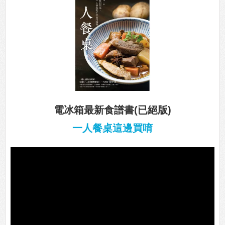
電冰箱最新食譜書(已絕版)
一人餐桌這邊買唷