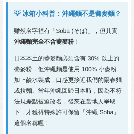
💡 冰箱小科普：沖繩麵不是蕎麥麵？
雖然名字裡有「Soba (そば)」，但其實
沖繩麵完全不含蕎麥粉
！
日本本土的蕎麥麵必須含有 30% 以上的
蕎麥粉，但沖繩麵是使用 100% 小麥粉
加上鹼水製成，口感更接近我們的陽春麵
或拉麵。當年沖繩回歸日本時，因為不符
法規差點被迫改名，後來在當地人爭取
下，才獲得特殊許可保留「沖繩 Soba」
這個名稱喔！