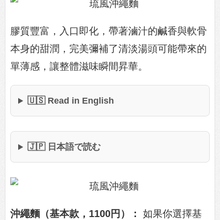
膠質豐富，入口即化，帶著滷汁的鹹香與軟骨
本身的甜潤，完美彌補了清淡湯頭可能帶來的
單薄感，讓整體滋味瞬間昇華。
🇺🇸 Read in English
🇯🇵 日本語で読む
沖繩麵（基本款，1100円）：
如果你選擇基