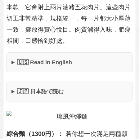
本款，它會附上兩片滷豬五花肉片。這些肉片
切工非常精準，規格統一，每一片都大小厚薄
一致，擺放得賞心悅目。肉質滷得入味，肥瘦
相間，口感恰到好處。
🇺🇸 Read in English
🇯🇵 日本語で読む
綜合麵（1300円）：
若你想一次滿足兩種願