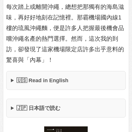
每次踏上或離開沖繩，總想把那獨有的海島滋
味，再好好地刻在記憶裡。那霸機場國內線1
樓的琉風沖繩麵，便是許多人把握最後機會品
嚐沖繩名產的熱門選擇。然而，這次我的到
訪，卻發現了這家機場限定店許多出乎意料的
驚喜與「內幕」！
🇺🇸 Read in English
🇯🇵 日本語で読む