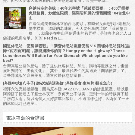
是。但今天要帶大家來看的這家雖然也是李海，卻 是一家除...
穿越時空的美味！40年老字號「萊茵堡西餐」：400元排餐
免服務費、炒飯無限續，滿滿昭和風的懷舊回憶 104台北中
山
在這個網美餐廳林立的台北街頭，有時候反而想找回那種記
憶中樸實、溫暖的老味道。今天要分享的這家 「萊茵堡西
餐」 ，就藏身在中山區伊通街的巷弄裡，是許多老台北人口
袋裡的私房名單。 🇺🇸 Read in E...
國道休息站「便當爭霸戰」！新營休息站圍牆便當 V.S 西螺休息站雙雄(垂
降+官方新東陽)，誰能擄獲你的胃？Hungry on the Highway? These
Lunchboxes Will Battle for Your Stomach!Which option do you like
best?
台灣高速公路休息站，除了提供旅客休憩、加油、購物等服務之外，也發
展出獨特的「美食文化」。其中，最具代表性的莫過於「圍牆便當」了。
這些隱藏版的庶民美食，通常位於休息站圍牆...
[基隆中式][八斗子] 碧砂漁港活海鮮 (基隆美食 生魚片 觀光魚市)
禮拜六吃完相撲鍋後，因為原本聽 JAZZ LIVE BAND 的計畫流產，所以跟
阿德搭了捷運去了趟士林夜市，奈何天公不做美，逛到一半的時候竟下起
了滂沱大雨，所以兩個人只好搭車回飯店。 不過這樣也好，因為忙了一天
的冰箱此時已經呈...
電冰箱寫的食譜書