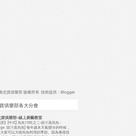
4 南北貨俱樂部 版權所有. 技術提供：
Blogger
.
貨俱樂部各大分會
北貨俱樂部-線上廚藝教室
譜】[中式] 烏魚10吃之二-豉汁蒸烏魚
-
mage: 豉汁蒸烏魚] 每年歲末天氣變冷的時候，
是大家可以大啖烏魚料理的季節。因為養殖技