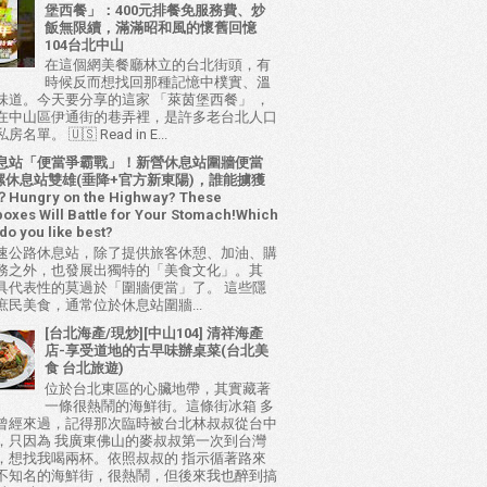
堡西餐」：400元排餐免服務費、炒
飯無限續，滿滿昭和風的懷舊回憶
104台北中山
在這個網美餐廳林立的台北街頭，有
時候反而想找回那種記憶中樸實、溫
味道。今天要分享的這家 「萊茵堡西餐」 ，
在中山區伊通街的巷弄裡，是許多老台北人口
名單。 🇺🇸 Read in E...
息站「便當爭霸戰」！新營休息站圍牆便當
 西螺休息站雙雄(垂降+官方新東陽)，誰能擄獲
ungry on the Highway? These
oxes Will Battle for Your Stomach!Which
do you like best?
速公路休息站，除了提供旅客休憩、加油、購
務之外，也發展出獨特的「美食文化」。其
具代表性的莫過於「圍牆便當」了。 這些隱
庶民美食，通常位於休息站圍牆...
[台北海產/現炒][中山104] 清祥海產
店-享受道地的古早味辦桌菜(台北美
食 台北旅遊)
位於台北東區的心臟地帶，其實藏著
一條很熱鬧的海鮮街。這條街冰箱 多
曾經來過，記得那次臨時被台北林叔叔從台中
，只因為 我廣東佛山的麥叔叔第一次到台灣
，想找我喝兩杯。依照叔叔的 指示循著路來
不知名的海鮮街，很熱鬧，但後來我也醉到搞