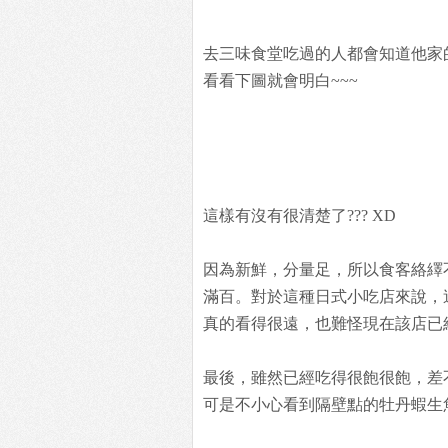
去三味食堂吃過的人都會知道他家的
看看下圖就會明白~~~
這樣有沒有很清楚了??? XD
因為新鮮，分量足，所以食客絡繹
滿百。對於這種日式小吃店來說，
真的看得很遠，也難怪現在該店已
最後，雖然已經吃得很飽很飽，差不
可是不小心看到隔壁點的牡丹蝦生魚