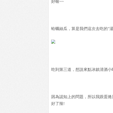
好喔~~
蛤蠣絲瓜，算是我們這次去吃的"湯品"
吃到第三道，想說來點冰鎮清酒小喝
因為認知上的問題，所以我跟蛋捲只
好了辣!