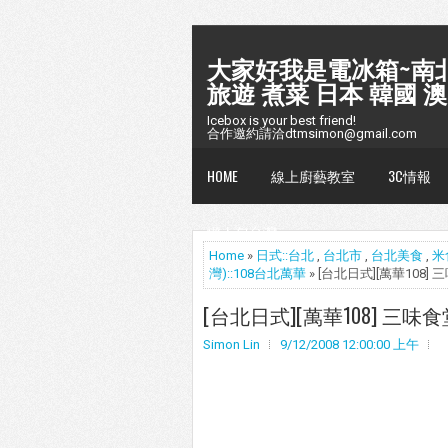
大家好我是電冰箱~南北
旅遊 煮菜 日本 韓國 澳
Icebox is your best friend!
合作邀約請洽dtmsimon@gmail.com
HOME
線上廚藝教室
3C情報
懶人包台灣
Home
»
日式::台北
,
台北市
,
台北美食
,
米
灣)::108台北萬華
» [台北日式][萬華108]
[台北日式][萬華108] 三味
Simon Lin
9/12/2008 12:00:00 上午