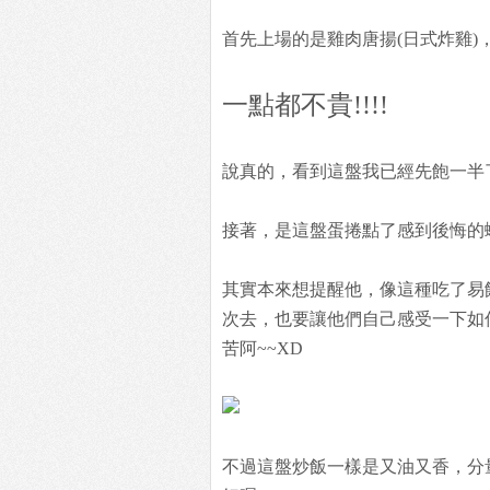
首先上場的是雞肉唐揚(日式炸雞)
一點都不貴!!!!
說真的，看到這盤我已經先飽一半了.
接著，是這盤蛋捲點了感到後悔的蝦仁
其實本來想提醒他，像這種吃了易
次去，也要讓他們自己感受一下如
苦阿~~XD
不過這盤炒飯一樣是又油又香，分