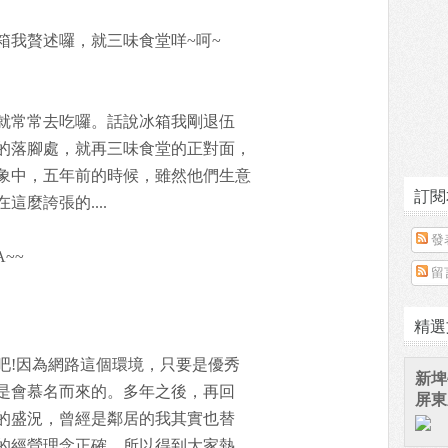
箱我贅述囉，就三味食堂咩~呵~
就常常去吃囉。話說冰箱我剛退伍
的落腳處，就再三味食堂的正對面，
象中，五年前的時候，雖然他們生意
訂閱
麼誇張的....
發
A~~
留
精選
吧!因為網路這個環境，只要是優秀
新埤
是會慕名而來的。多年之後，再回
屏東
的盛況，曾經是鄰居的我其實也替
的經營理念正確，所以得到大家熱