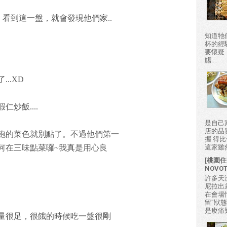
，看到這一盤，就會發現他們家..
知道牠
杯的經
要懷疑
觴....
..XD
炒飯....
是自己
店的品
飽的菜色就別點了。不過他們第一
握 得
何在三味點菜囉~我真是用心良
這家雖然
[桃園住
NOVO
許多天
尼拉出
在會場
留"狀
是痠痛難
量很足，很餓的時候吃一盤很剛