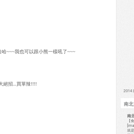
哈~~~我也可以跟小熊一樣吼了~~~
...買單辣!!!!
201
南北
南
【食
[i
就