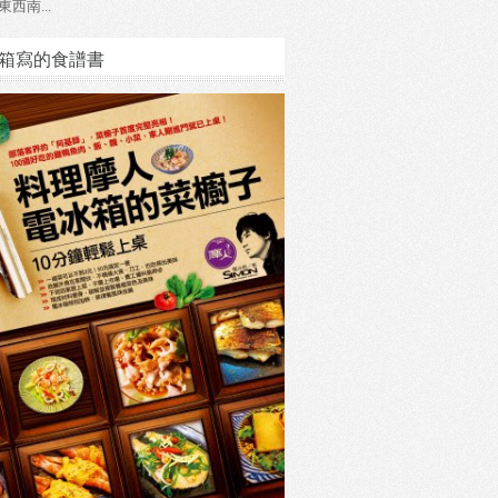
東西南...
箱寫的食譜書