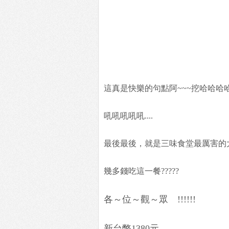
這真是快樂的句點阿~~~挖哈哈哈哈
吼吼吼吼吼....
最後最後，就是三味食堂最厲害的大絕招
幾多錢吃這一餐?????
各～位～觀～眾 !!!!!!
新台幣1380元..