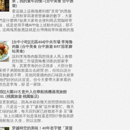
承，我的童年回憶~(台中美食 台中旅
遊)
看這牆上這兩塊擦到都"見骨"的黑板
上用粉筆寫著密密麻麻的數字，大家
們是什麼嗎?如果大家有去便利商店買咖啡寄
驗，或是使用手機APP做上述動作的話，那不
，這兩塊黑板應該就是台灣傳統寄杯服務的濫
[台中小吃][北區404]中央市場 李海魯
肉飯 (台中美食 台中旅遊 BRT茄苳腳
站美食)
說到李海魯肉飯我想很多人馬上會聯
想到第二市場賣晚餐消夜的那家李
海，其實李海的分店很多，大部分都
家裡子弟開枝散葉出去經營 的，但坦白說分
質都參差不齊，其他同業爌肉的口味跟火候掌
比他們好的比比皆是。但今天要帶大家來看的
也是李海，卻 是一家除...
宿][大園337] 意外入住華航桃機過境旅館
TEL (桃園旅遊 桃園飯店)
沒更新網誌，因為冰箱前幾天按照慣例前往馬
差，只是這一次 多了"參展"這件事要忙。幾天
忙碌的結果，每天回到家已經都差不多 呈"彌
態。加上出國前不知是落枕還是閃到?整個肩膀
耐無法 久坐，所以沒辦...
穿越時空的美味！40年老字號「萊茵