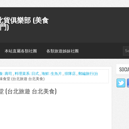
貨俱樂部 (美食
門)
本站直屬各類社團
各類旅遊姊妹社團
SOCI
食::壽司
,
料理菜系::日式
,
海鮮::生魚片
,
排隊店
,
郵編旅行(台
 三味食堂 (台北旅遊 台北美食)
食堂 (台北旅遊 台北美食)