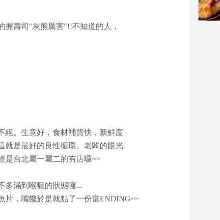
握壽司"灰熊厲害"!!不知道的人，
不絕。生意好，食材補貨快，新鮮度
這就是最好的良性循環。老闆的眼光
經是台北屬一屬二的夯店囉~~
多滿到喉嚨的狀態囉...
片，嘴饞於是就點了一份當ENDING~~