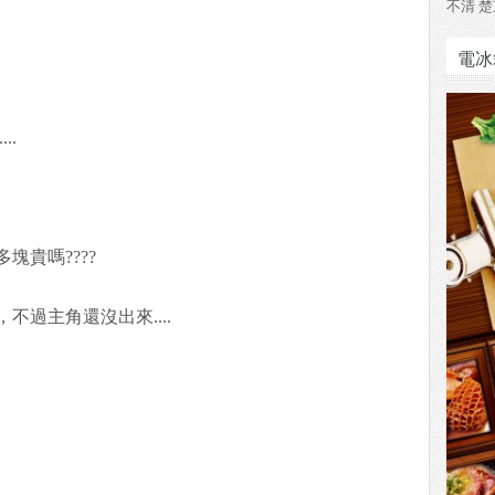
不清 楚
電冰
..
塊貴嗎????
過主角還沒出來....