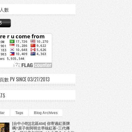
人數
 PV SINCE 03/27/2013
ATS
lar
Tags
Blog Archives
[台中小吃][北區404] 你寄過紅茶牌
嗎?原子街阿明古早味紅茶-三代傳