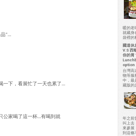
暖的老
就藏身
...
袋裡的私房
國道休
V.S
你的胃？H
Lunchb
option 
台灣高
物等服
中，最
一下，看展忙了一天也累了...
藏版的
公家喝了這一杯...有喝到就
年之前
叫上去
來參展
到這條