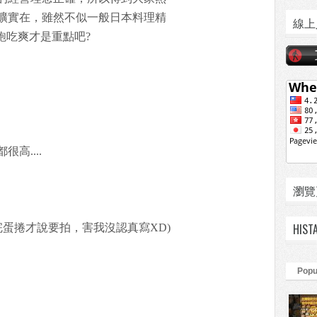
曠實在，雖然不似一般日本料理精
線上
飽吃爽才是重點吧?
高....
瀏覽頁數
HIST
寫完蛋捲才說要拍，害我沒認真寫XD)
Popu