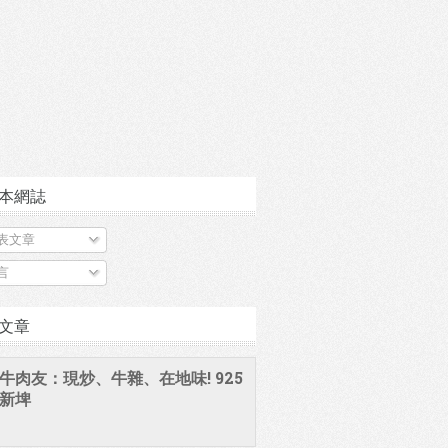
本網誌
表文章
言
文章
牛肉友：現炒、牛雜、在地味! 925
新埤