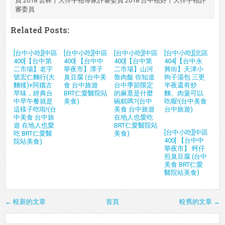
員 2018 雲林十大伴手禮專家評審委員 2018 台中禮好十大伴手禮評
審委員
Related Posts:
[台中小吃][中區
[台中小吃][中區
[台中小吃][中區
[台中小吃][北區
400]【台中第
400] 【台中中
400]【台中第
404]【台中永
二市場】老字
華夜市】潭子
二市場】山河
興街】天津小
號宏仁麵行(大
臭豆腐 (台中美
魯肉飯 你知道
狗子湯包 三更
麵矮)+阿娥古
食 台中旅遊
台中季節限定
半夜還有炒
早味，經典台
BRT仁愛醫院站
的麻薏是什麼
麵、肉羹可以
中早午餐就是
美食)
碗糕嗎?(台中
吃喔!(台中美食
這樣子吃啦!(台
美食 台中旅遊
台中旅遊)
中美食 台中旅
在地人也愛吃
遊 在地人也愛
BRT仁愛醫院站
[台中小吃][中區
吃 BRT仁愛醫
美食)
400] 【台中中
院站美食)
華夜市】 蚵仔
煎臭豆腐 (台中
美食 BRT仁愛
醫院站美食)
← 較新的文章
首頁
較舊的文章 →