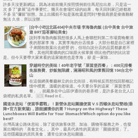
許多天沒更新網誌，因為冰箱前幾天按照慣例前往馬尼拉出差，只是這一
次 多了"參展"這件事要忙。幾天在會場忙碌的結果，每天回到家已經都差
不多 呈"彌留"狀態。加上出國前不知是落枕還是閃到?整個肩膀是痠痛難耐
無法 久坐，所以沒辦...
[台中小吃][北區404]中央市場 李海魯肉飯 (台中美食 台中旅
遊 BRT茄苳腳站美食)
說到李海魯肉飯我想很多人馬上會聯想到第二市場賣晚餐消
夜的那家李 海，其實李海的分店很多，大部分都是自己家裡
子弟開枝散葉出去經營 的，但坦白說分店的品質都參差不
齊，其他同業爌肉的口味跟火候掌握 得比他們好的比比皆
是。但今天要帶大家來看的這家雖然也是李海，卻 是一家除...
穿越時空的美味！40年老字號「萊茵堡西餐」：400元排餐
免服務費、炒飯無限續，滿滿昭和風的懷舊回憶 104台北中
山
在這個網美餐廳林立的台北街頭，有時候反而想找回那種記
憶中樸實、溫暖的老味道。今天要分享的這家 「萊茵堡西
餐」 ，就藏身在中山區伊通街的巷弄裡，是許多老台北人口
袋裡的私房名單。 🇺🇸 Read in E...
國道休息站「便當爭霸戰」！新營休息站圍牆便當 V.S 西螺休息站雙雄(垂
降+官方新東陽)，誰能擄獲你的胃？Hungry on the Highway? These
Lunchboxes Will Battle for Your Stomach!Which option do you like
best?
台灣高速公路休息站，除了提供旅客休憩、加油、購物等服務之外，也發
展出獨特的「美食文化」。其中，最具代表性的莫過於「圍牆便當」了。
這些隱藏版的庶民美食，通常位於休息站圍牆...