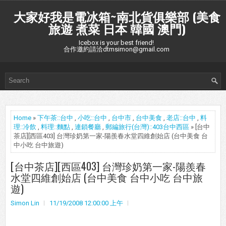
大家好我是電冰箱~南北貨俱樂部 (美食
旅遊 煮菜 日本 韓國 澳門)
Icebox is your best friend!
合作邀約請洽dtmsimon@gmail.com
Home
»
下午茶::台中
,
小吃::台中
,
台中市
,
台中美食
,
老店::台中
,
料
理::冷飲
,
料理::麵點
,
連鎖餐廳
,
郵編旅行(台灣)::403台中西區
» [台中
茶店][西區403] 台灣珍奶第一家-陽羨春水堂四維創始店 (台中美食 台
中小吃 台中旅遊)
[台中茶店][西區403] 台灣珍奶第一家-陽羨春
水堂四維創始店 (台中美食 台中小吃 台中旅
遊)
Simon Lin
11/19/2008 12:00:00 上午