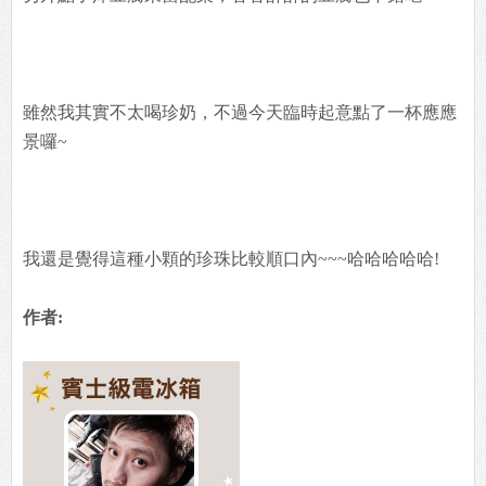
雖然我其實不太喝珍奶，不過今天臨時起意點了一杯應應
景囉~
我還是覺得這種小顆的珍珠比較順口內~~~哈哈哈哈哈!
作者: