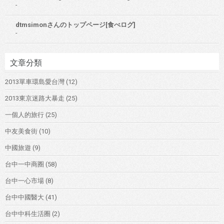
-
dtmsimonさんのトップページ[食べログ]
-
文章分類
2013單車環島愛台灣
(12)
2013東京迷路大暴走
(25)
一個人的旅行
(25)
中友美食街
(10)
中國旅遊
(9)
台中一中商圈
(58)
台中一心市場
(8)
台中中國醫大
(41)
台中中科生活圈
(2)