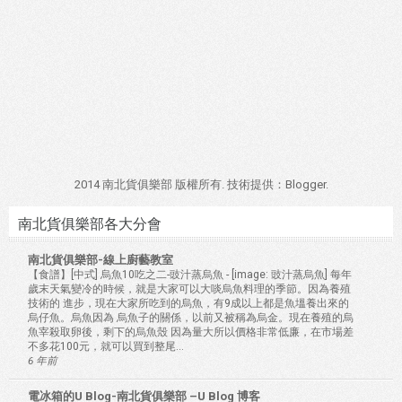
2014 南北貨俱樂部 版權所有. 技術提供：
Blogger
.
南北貨俱樂部各大分會
南北貨俱樂部-線上廚藝教室
【食譜】[中式] 烏魚10吃之二-豉汁蒸烏魚
-
[image: 豉汁蒸烏魚] 每年
歲末天氣變冷的時候，就是大家可以大啖烏魚料理的季節。因為養殖
技術的 進步，現在大家所吃到的烏魚，有9成以上都是魚塭養出來的
烏仔魚。烏魚因為 烏魚子的關係，以前又被稱為烏金。現在養殖的烏
魚宰殺取卵後，剩下的烏魚殼 因為量大所以價格非常低廉，在市場差
不多花100元，就可以買到整尾...
6 年前
電冰箱的U Blog-南北貨俱樂部 –U Blog 博客