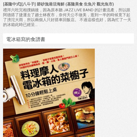
[基隆中式][八斗子] 碧砂漁港活海鮮 (基隆美食 生魚片 觀光魚市)
禮拜六吃完相撲鍋後，因為原本聽 JAZZ LIVE BAND 的計畫流產，所以跟
阿德搭了捷運去了趟士林夜市，奈何天公不做美，逛到一半的時候竟下起
了滂沱大雨，所以兩個人只好搭車回飯店。 不過這樣也好，因為忙了一天
的冰箱此時已經呈...
電冰箱寫的食譜書