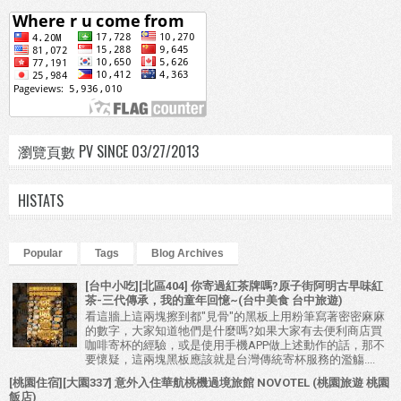
瀏覽頁數 PV SINCE 03/27/2013
HISTATS
Popular
Tags
Blog Archives
[台中小吃][北區404] 你寄過紅茶牌嗎?原子街阿明古早味紅
茶-三代傳承，我的童年回憶~(台中美食 台中旅遊)
看這牆上這兩塊擦到都"見骨"的黑板上用粉筆寫著密密麻麻
的數字，大家知道牠們是什麼嗎?如果大家有去便利商店買
咖啡寄杯的經驗，或是使用手機APP做上述動作的話，那不
要懷疑，這兩塊黑板應該就是台灣傳統寄杯服務的濫觴....
[桃園住宿][大園337] 意外入住華航桃機過境旅館 NOVOTEL (桃園旅遊 桃園
飯店)