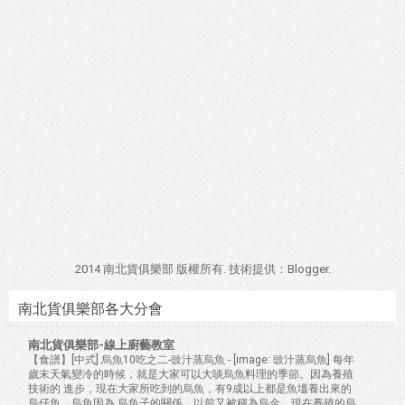
2014 南北貨俱樂部 版權所有. 技術提供：
Blogger
.
南北貨俱樂部各大分會
南北貨俱樂部-線上廚藝教室
【食譜】[中式] 烏魚10吃之二-豉汁蒸烏魚
-
[image: 豉汁蒸烏魚] 每年
歲末天氣變冷的時候，就是大家可以大啖烏魚料理的季節。因為養殖
技術的 進步，現在大家所吃到的烏魚，有9成以上都是魚塭養出來的
烏仔魚。烏魚因為 烏魚子的關係，以前又被稱為烏金。現在養殖的烏