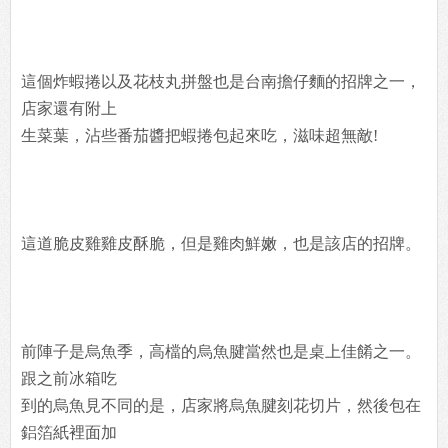
這個炸蝦捲以及花枝丸拼盤也是台南擔仔麵的招牌之一，
店家還有附上
生菜葉，沾些番茄醬把蝦捲包起來吃，滋味超無敵!
這道脆皮雞雞皮酥脆，但是雞肉鮮嫩，也是該店的招牌。
前陣子是烏魚季，高檔的烏魚腱當然也是桌上佳餚之一。
跟之前冰箱吃
到的烏魚見不同的是，店家將烏魚腱刻花切片，然後包在
鋁箔紙裡面加