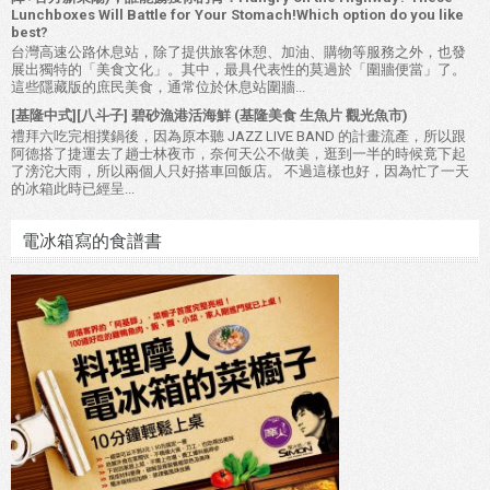
Lunchboxes Will Battle for Your Stomach!Which option do you like
best?
台灣高速公路休息站，除了提供旅客休憩、加油、購物等服務之外，也發
展出獨特的「美食文化」。其中，最具代表性的莫過於「圍牆便當」了。
這些隱藏版的庶民美食，通常位於休息站圍牆...
[基隆中式][八斗子] 碧砂漁港活海鮮 (基隆美食 生魚片 觀光魚市)
禮拜六吃完相撲鍋後，因為原本聽 JAZZ LIVE BAND 的計畫流產，所以跟
阿德搭了捷運去了趟士林夜市，奈何天公不做美，逛到一半的時候竟下起
了滂沱大雨，所以兩個人只好搭車回飯店。 不過這樣也好，因為忙了一天
的冰箱此時已經呈...
電冰箱寫的食譜書