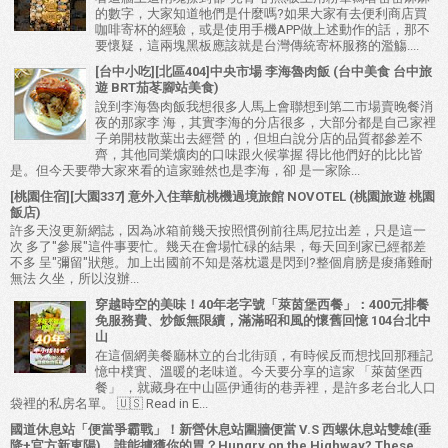
的數字，大家知道牠們是什麼嗎?如果大家有去便利商店買
咖啡寄杯的經驗，或是使用手機APP做上述動作的話，那不
要懷疑，這兩塊黑板應該就是台灣傳統寄杯服務的濫觴....
[台中小吃][北區404]中央市場 李海魯肉飯 (台中美食 台中旅
遊 BRT茄苳腳站美食)
說到李海魯肉飯我想很多人馬上會聯想到第二市場賣晚餐消
夜的那家李 海，其實李海的分店很多，大部分都是自己家裡
子弟開枝散葉出去經營 的，但坦白說分店的品質都參差不
齊，其他同業爌肉的口味跟火候掌握 得比他們好的比比皆
是。但今天要帶大家來看的這家雖然也是李海，卻 是一家除...
[桃園住宿][大園337] 意外入住華航桃機過境旅館 NOVOTEL (桃園旅遊 桃園
飯店)
許多天沒更新網誌，因為冰箱前幾天按照慣例前往馬尼拉出差，只是這一
次 多了"參展"這件事要忙。幾天在會場忙碌的結果，每天回到家已經都差
不多 呈"彌留"狀態。加上出國前不知是落枕還是閃到?整個肩膀是痠痛難耐
無法 久坐，所以沒辦...
穿越時空的美味！40年老字號「萊茵堡西餐」：400元排餐
免服務費、炒飯無限續，滿滿昭和風的懷舊回憶 104台北中
山
在這個網美餐廳林立的台北街頭，有時候反而想找回那種記
憶中樸實、溫暖的老味道。今天要分享的這家 「萊茵堡西
餐」 ，就藏身在中山區伊通街的巷弄裡，是許多老台北人口
袋裡的私房名單。 🇺🇸 Read in E...
國道休息站「便當爭霸戰」！新營休息站圍牆便當 V.S 西螺休息站雙雄(垂
降+官方新東陽)，誰能擄獲你的胃？Hungry on the Highway? These