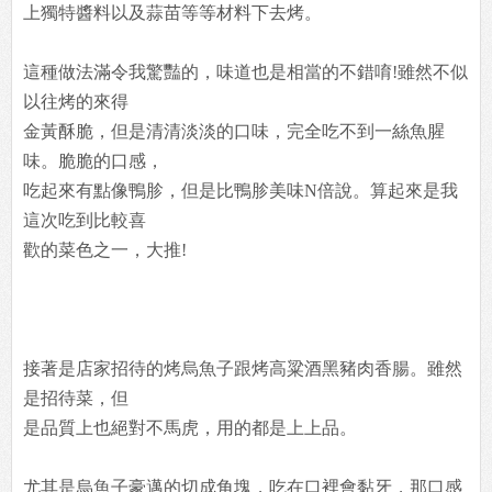
上獨特醬料以及蒜苗等等材料下去烤。
這種做法滿令我驚豔的，味道也是相當的不錯唷!雖然不似
以往烤的來得
金黃酥脆，但是清清淡淡的口味，完全吃不到一絲魚腥
味。脆脆的口感，
吃起來有點像鴨胗，但是比鴨胗美味N倍說。算起來是我
這次吃到比較喜
歡的菜色之一，大推!
接著是店家招待的烤烏魚子跟烤高粱酒黑豬肉香腸。雖然
是招待菜，但
是品質上也絕對不馬虎，用的都是上上品。
尤其是烏魚子豪邁的切成角塊，吃在口裡會黏牙，那口感