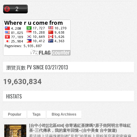
瀏覽頁數 PV SINCE 03/27/2013
19,630,834
HISTATS
Popular
Tags
Blog Archives
[台中小吃][北區404] 你寄過紅茶牌嗎?原子街阿明古早味紅
茶-三代傳承，我的童年回憶~(台中美食 台中旅遊)
看這牆上這兩塊擦到都"見骨"的黑板上用粉筆寫著密密麻麻