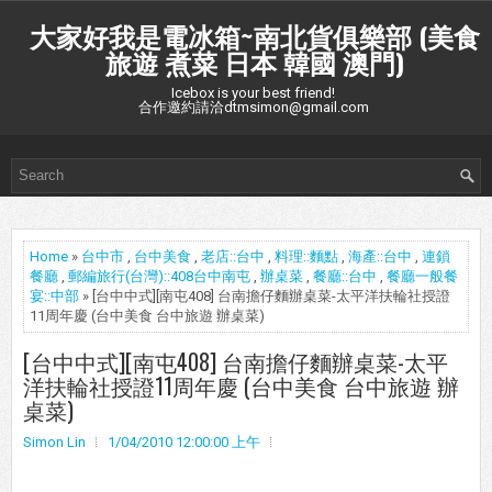
大家好我是電冰箱~南北貨俱樂部 (美食
旅遊 煮菜 日本 韓國 澳門)
Icebox is your best friend!
合作邀約請洽dtmsimon@gmail.com
Home
»
台中市
,
台中美食
,
老店::台中
,
料理::麵點
,
海產::台中
,
連鎖
餐廳
,
郵編旅行(台灣)::408台中南屯
,
辦桌菜
,
餐廳::台中
,
餐廳一般餐
宴::中部
» [台中中式][南屯408] 台南擔仔麵辦桌菜-太平洋扶輪社授證
11周年慶 (台中美食 台中旅遊 辦桌菜)
[台中中式][南屯408] 台南擔仔麵辦桌菜-太平
洋扶輪社授證11周年慶 (台中美食 台中旅遊 辦
桌菜)
Simon Lin
1/04/2010 12:00:00 上午