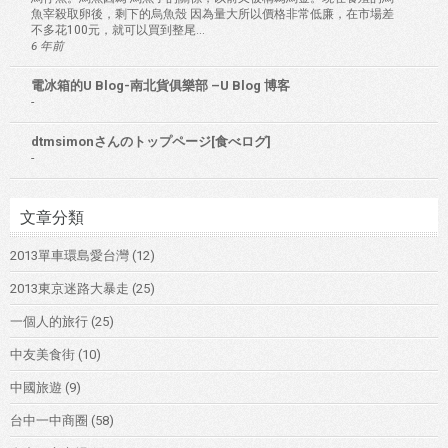
魚宰殺取卵後，剩下的烏魚殼 因為量大所以價格非常低廉，在市場差
不多花100元，就可以買到整尾...
6 年前
電冰箱的U Blog-南北貨俱樂部 –U Blog 博客
-
dtmsimonさんのトップページ[食べログ]
-
文章分類
2013單車環島愛台灣
(12)
2013東京迷路大暴走
(25)
一個人的旅行
(25)
中友美食街
(10)
中國旅遊
(9)
台中一中商圈
(58)