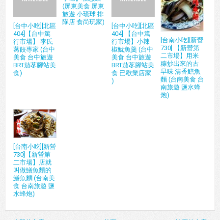
(屏東美食 屏東
旅遊 小琉球 排
隊店 食尚玩家)
[台中小吃][北區
[台中小吃][北區
404]【台中篤
404] 【台中篤
[台南小吃][新營
行市場】 李氏
行市場】小辣
730] 【新營第
蒸餃專家 (台中
椒魷魚羹 (台中
二市場】用米
美食 台中旅遊
美食 台中旅遊
糠炒出來的古
BRT茄苳腳站美
BRT茄苳腳站美
早味 清香鱔魚
食)
食 已歇業店家
麵 (台南美食 台
)
南旅遊 鹽水蜂
炮)
[台南小吃][新營
730]【新營第
二市場】店就
叫做鱔魚麵的
鱔魚麵 (台南美
食 台南旅遊 鹽
水蜂炮)