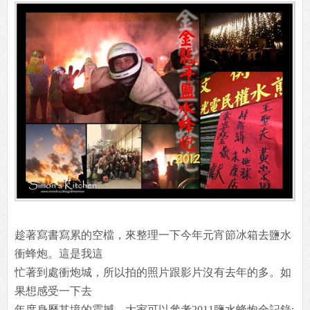
趁著寫書寫累的空檔，來整理一下今年元宵節冰箱去鹽水
衝蜂炮。這是我這
忙著到處衝炮城，所以拍的照片跟影片沒有去年的多。如
果想感受一下去
年度身歷其境的震撼，大家可以參考2011鹽水蜂炮全記錄: