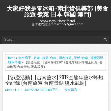
大家好我是電冰箱~南北貨俱樂部 (美食
旅遊 煮菜 日本 韓國 澳門)
Icebox is your best friend!
合作邀約請洽dtmsimon@gmail.com
Home
»
全台廟宇
,
旅遊
,
旅遊::台南
,
國內旅遊
,
景點::台南
,
節慶活動
,
鹽水蜂炮
» 【節慶活動】[台南鹽水] 2012金龍年鹽水蜂炮全紀錄 (台
南旅遊 台南景點 鹽水武廟)
【節慶活動】[台南鹽水] 2012金龍年鹽水蜂炮
全紀錄 (台南旅遊 台南景點 鹽水武廟)
Simon Lin
4/07/2012 09:12:00 下午
沒有留言