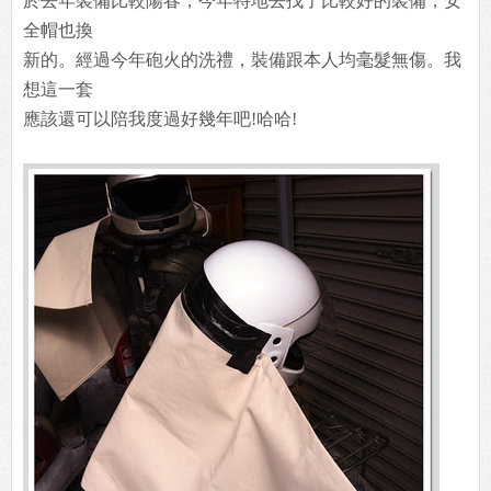
於去年裝備比較陽春，今年特地去找了比較好的裝備，安
全帽也換
新的。經過今年砲火的洗禮，裝備跟本人均毫髮無傷。我
想這一套
應該還可以陪我度過好幾年吧!哈哈!