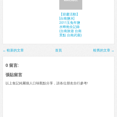
【節慶活動】
[台南鹽水]
2011玉兔年鹽
水蜂炮全記錄
(台南旅遊 台南
景點 台南武廟)
← 較新的文章
首頁
較舊的文章 →
0 留言:
張貼留言
以上食記純屬個人口味觀點分享，請各位朋友自行參考!