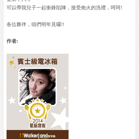
可以帶我兒子一起衝鋒陷陣，接受炮火的洗禮，呵呵!
各位夥伴，咱們明年見囉!!
作者: