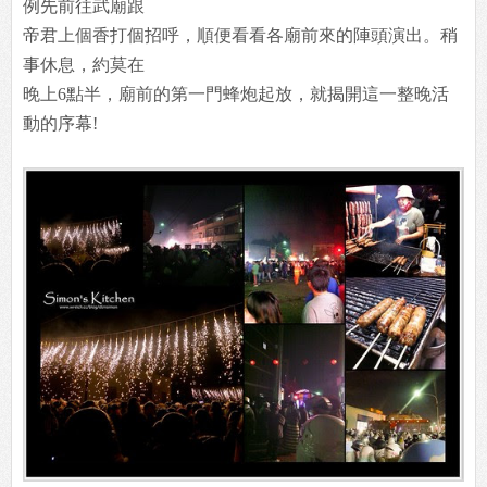
例先前往武廟跟
帝君上個香打個招呼，順便看看各廟前來的陣頭演出。稍
事休息，約莫在
晚上6點半，廟前的第一門蜂炮起放，就揭開這一整晚活
動的序幕!