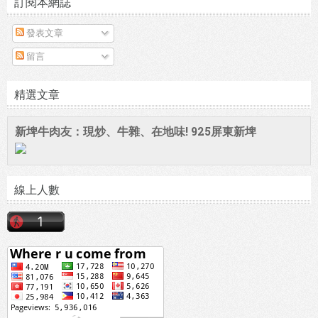
訂閱本網誌
發表文章
留言
精選文章
新埤牛肉友：現炒、牛雜、在地味! 925屏東新埤
線上人數