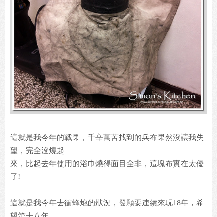
這就是我今年的戰果，千辛萬苦找到的兵布果然沒讓我失
望，完全沒燒起
來，比起去年使用的浴巾燒得面目全非，這塊布實在太優
了!
這就是我今年去衝蜂炮的狀況，發願要連續來玩18年，希
望第十八年