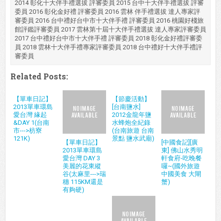
2014 彰化十大伴手禮選拔 評審委員 2015 台中十大伴手禮選拔 評審
委員 2016 彰化金好禮 評審委員 2016 雲林 伴手禮選拔 達人專家評
審委員 2016 台中禮好台中市十大伴手禮 評審委員 2016 桃園好棧旅
館評鑑評審委員 2017 雲林第十屆十大伴手禮選拔 達人專家評審委員
2017 台中禮好台中市十大伴手禮 評審委員 2018 彰化金好禮評審委
員 2018 雲林十大伴手禮專家評審委員 2018 台中禮好十大伴手禮評
審委員
Related Posts:
【單車日記】
【節慶活動】
2013單車環島
[台南鹽水]
愛台灣 緣起
2012金龍年鹽
&DAY 1(台南
水蜂炮全紀錄
市--->枋寮
(台南旅遊 台南
121K)
景點 鹽水武廟)
【單車日記】
[中國食記][廣
2013單車環島
東] 佛山水秀明
愛台灣 DAY 3
軒食府-吃晚餐
美麗的花東縱
囉~(國外旅遊
谷(太麻里--->瑞
中國美食 大閘
穗 115KM還是
蟹)
有夠硬)