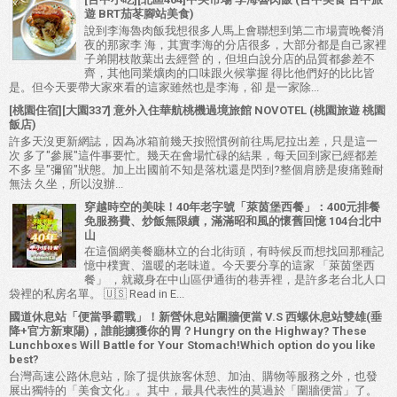
遊 BRT茄苳腳站美食)
說到李海魯肉飯我想很多人馬上會聯想到第二市場賣晚餐消
夜的那家李 海，其實李海的分店很多，大部分都是自己家裡
子弟開枝散葉出去經營 的，但坦白說分店的品質都參差不
齊，其他同業爌肉的口味跟火候掌握 得比他們好的比比皆
是。但今天要帶大家來看的這家雖然也是李海，卻 是一家除...
[桃園住宿][大園337] 意外入住華航桃機過境旅館 NOVOTEL (桃園旅遊 桃園
飯店)
許多天沒更新網誌，因為冰箱前幾天按照慣例前往馬尼拉出差，只是這一
次 多了"參展"這件事要忙。幾天在會場忙碌的結果，每天回到家已經都差
不多 呈"彌留"狀態。加上出國前不知是落枕還是閃到?整個肩膀是痠痛難耐
無法 久坐，所以沒辦...
穿越時空的美味！40年老字號「萊茵堡西餐」：400元排餐
免服務費、炒飯無限續，滿滿昭和風的懷舊回憶 104台北中
山
在這個網美餐廳林立的台北街頭，有時候反而想找回那種記
憶中樸實、溫暖的老味道。今天要分享的這家 「萊茵堡西
餐」 ，就藏身在中山區伊通街的巷弄裡，是許多老台北人口
袋裡的私房名單。 🇺🇸 Read in E...
國道休息站「便當爭霸戰」！新營休息站圍牆便當 V.S 西螺休息站雙雄(垂
降+官方新東陽)，誰能擄獲你的胃？Hungry on the Highway? These
Lunchboxes Will Battle for Your Stomach!Which option do you like
best?
台灣高速公路休息站，除了提供旅客休憩、加油、購物等服務之外，也發
展出獨特的「美食文化」。其中，最具代表性的莫過於「圍牆便當」了。