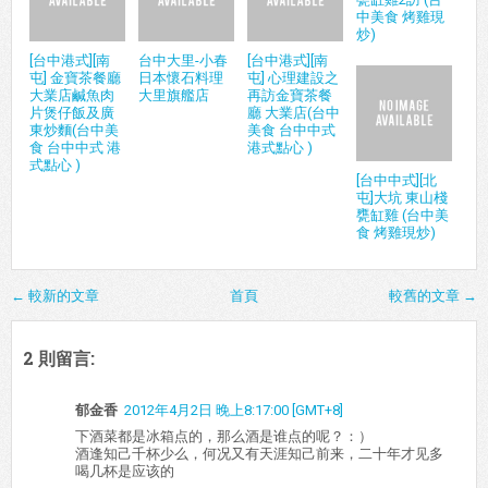
中美食 烤雞現
炒)
[台中港式][南
台中大里-小春
[台中港式][南
屯] 金寶茶餐廳
日本懷石料理
屯] 心理建設之
大業店鹹魚肉
大里旗艦店
再訪金寶茶餐
片煲仔飯及廣
廳 大業店(台中
東炒麵(台中美
美食 台中中式
食 台中中式 港
港式點心 )
式點心 )
[台中中式][北
屯]大坑 東山棧
甕缸雞 (台中美
食 烤雞現炒)
← 較新的文章
首頁
較舊的文章 →
2 則留言:
郁金香
2012年4月2日 晚上8:17:00 [GMT+8]
下酒菜都是冰箱点的，那么酒是谁点的呢？：）
酒逢知己千杯少么，何况又有天涯知己前来，二十年才见多
喝几杯是应该的