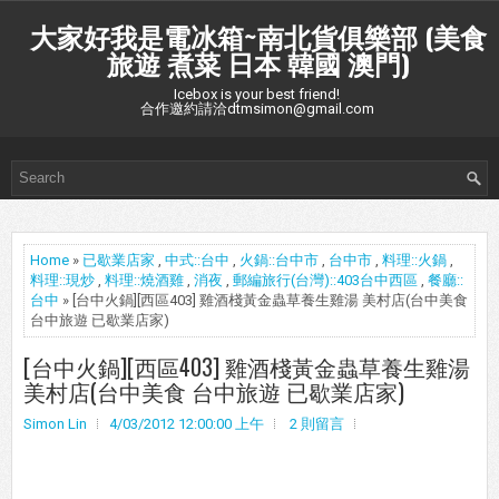
大家好我是電冰箱~南北貨俱樂部 (美食
旅遊 煮菜 日本 韓國 澳門)
Icebox is your best friend!
合作邀約請洽dtmsimon@gmail.com
Home
»
已歇業店家
,
中式::台中
,
火鍋::台中市
,
台中市
,
料理::火鍋
,
料理::現炒
,
料理::燒酒雞
,
消夜
,
郵編旅行(台灣)::403台中西區
,
餐廳::
台中
» [台中火鍋][西區403] 雞酒棧黃金蟲草養生雞湯 美村店(台中美食
台中旅遊 已歇業店家)
[台中火鍋][西區403] 雞酒棧黃金蟲草養生雞湯
美村店(台中美食 台中旅遊 已歇業店家)
Simon Lin
4/03/2012 12:00:00 上午
2 則留言