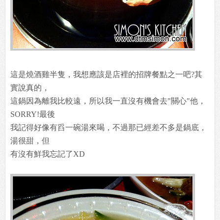
這是燒酒雞半隻，我想應該是店裡的招牌餐點之一吧?其
實說真的，
這鍋因為離我比較遠，所以我一直沒有機會去"關心"他，
SORRY!最後
我記得好像有舀一碗湯來喝，不過那已經差不多是鍋底，
湯很甜，但
有沒有鮮我忘記了XD