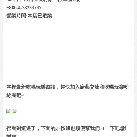
+886-4-23283737
營業時間:本店已歇業
掌握最新吃喝玩樂資訊，趕快加入廚藝交流和吃喝玩樂粉
絲團吧~
都看到這邊了，下面的g+按鈕也順便幫我們+1一下吧!謝
謝您!