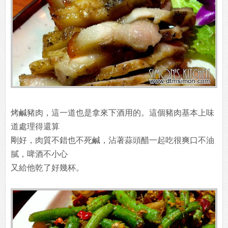
烤鹹豬肉，這一道也是拿來下酒用的。這個豬肉基本上味
道處理得還算
剛好，肉質不錯也不死鹹，沾著蒜頭醋一起吃很爽口不油
膩，啤酒不小心
又給他乾了好幾杯。