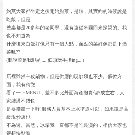
約莫大家都坐定之後開始點菜，是辣，其實約的時候說是
吃飯，但是
整桌都是20多年的老同學，還有遠從米國回來探親的。我
也不知道為
什麼後來白飯好像只有一個人點，而點的菜好像都是下酒
菜吼??
(聽說菜是我點的.....低頭玩手指ing....)
店裡雖然主攻鍋物，但是供應的現炒類也不少。價位方
面，我有稍微
看了一下MENU，差不多比外面海產攤貴個5成左右，人
家裝潢不錯也
是要攤體一下咩!服務人員基本上水準還可以，如果說是高
級現炒店也
不為過。當然，冰箱我一直都不是吃裝潢的，相信大家也
很想快點看