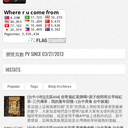
瀏覽頁數 PV SINCE 03/27/2013
HISTATS
Popular
Tags
Blog Archives
[台中小吃][北區404] 你寄過紅茶牌嗎?原子街阿明古早味紅
茶-三代傳承，我的童年回憶~(台中美食 台中旅遊)
看這牆上這兩塊擦到都"見骨"的黑板上用粉筆寫著密密麻麻
的數字，大家知道牠們是什麼嗎?如果大家有去便利商店買
咖啡寄杯的經驗，或是使用手機APP做上述動作的話，那不
要懷疑，這兩塊黑板應該就是台灣傳統寄杯服務的濫觴....
[台中小吃][北區404]中央市場 李海魯肉飯 (台中美食 台中旅