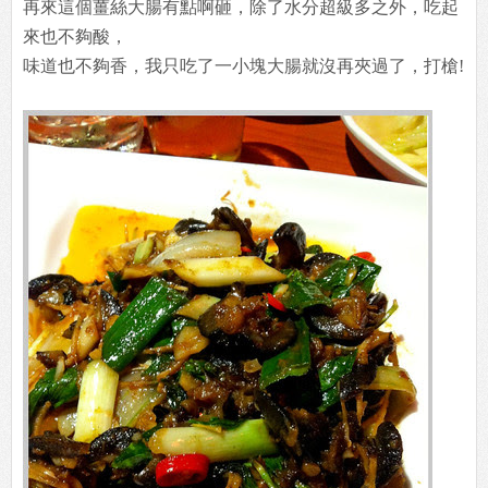
再來這個薑絲大腸有點啊砸，除了水分超級多之外，吃起
來也不夠酸，
味道也不夠香，我只吃了一小塊大腸就沒再夾過了，打槍!