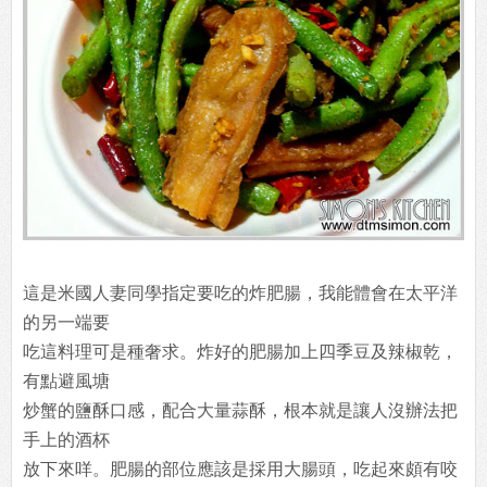
這是米國人妻同學指定要吃的炸肥腸，我能體會在太平洋
的另一端要
吃這料理可是種奢求。炸好的肥腸加上四季豆及辣椒乾，
有點避風塘
炒蟹的鹽酥口感，配合大量蒜酥，根本就是讓人沒辦法把
手上的酒杯
放下來咩。肥腸的部位應該是採用大腸頭，吃起來頗有咬