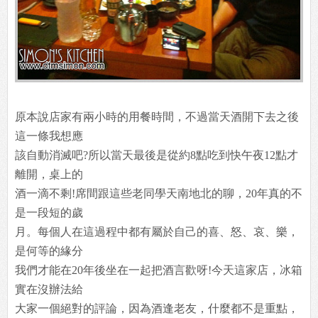
原本說店家有兩小時的用餐時間，不過當天酒開下去之後
這一條我想應
該自動消滅吧?所以當天最後是從約8點吃到快午夜12點才
離開，桌上的
酒一滴不剩!席間跟這些老同學天南地北的聊，20年真的不
是一段短的歲
月。每個人在這過程中都有屬於自己的喜、怒、哀、樂，
是何等的緣分
我們才能在20年後坐在一起把酒言歡呀!今天這家店，冰箱
實在沒辦法給
大家一個絕對的評論，因為酒逢老友，什麼都不是重點，