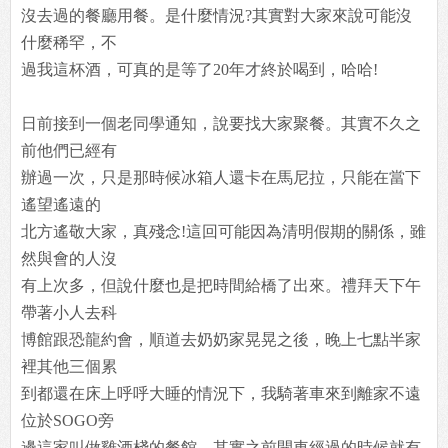
沒去過的餐廳用餐。是什麼情況?其實對大家來說可能沒
什麼稀罕，不
過我這杯酒，可真的是等了20年才終於喝到，哈哈!
日前接到一個老同學通知，說要找大家聚餐。其實不久之
前他們已經有
辦過一次，只是那時候冰箱人還卡在馬尼拉，只能在當下
遙望遙遠的
北方遙敬大家，真殘念!這回可能因為清明假期的關係，雖
然與會的人沒
有上次多，但說什麼也是把時間給橋了出來。禮拜天下午
帶著小人去科
博館跟恐龍約會，順道去奶奶家晃晃之後，晚上七點半家
裡其他三個累
到都還在床上呼呼大睡的情況下，我騎著車來到離家不遠
位於SOGO旁
邊這家叫做雞酒棧的餐館。其實之前開車經過的時候就有