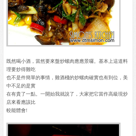
既然喝小酒，當然要來盤炒螺肉應應景囉。基本上這道料
理要炒得難吃
也不是件簡單的事情，雞酒棧的炒螺肉確實也有到位，美
中不足的是實
在有貴了一點。一開始我就說了，大家把它當作高級現炒
店來看應該比
較能體會!