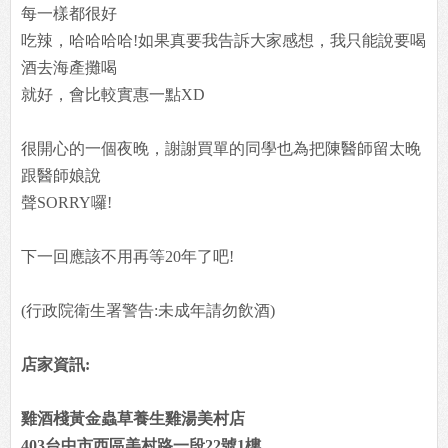
每一樣都很好
吃辣，哈哈哈哈!如果真要我告訴大家感想，我只能說要喝
酒去海產攤喝
就好，會比較實惠一點XD
很開心的一個夜晚，謝謝買單的同學也為把陳醫師留太晚
跟醫師娘說
聲SORRY囉!
下一回應該不用再等20年了吧!
(行政院衛生署警告:未成年請勿飲酒)
店家資訊:
雞酒棧黃金蟲草養生雞湯美村店
403台中市西區美村路一段22號1樓