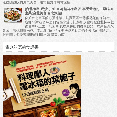
這些隱藏版的庶民美食，通常位於休息站圍牆...
[台北海產/現炒][中山104] 清祥海產店-享受道地的古早味辦
桌菜(台北美食 台北旅遊)
位於台北東區的心臟地帶，其實藏著一條很熱鬧的海鮮街。
這條街冰箱 多年之前曾經來過，記得那次臨時被台北林叔叔
從台中叫上去，只因為 我廣東佛山的麥叔叔第一次到台灣來
參展，想找我喝兩杯。依照叔叔的 指示循著路來到這條不知名的海鮮街，
很熱鬧，但後來我也醉到搞不清 楚東西南...
電冰箱寫的食譜書