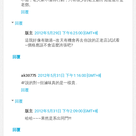
老鄧。
回覆
回覆
版主
2012年5月29日 下午6:25:00 [GMT+8]
這我好像有聽過~改天有機會再去你說的正老店試試看
~價格應該不會這麼誇張吧?
回覆
ak30775
2012年5月31日 下午1:16:00 [GMT+8]
4F說的對~但滷味真的是一樣貴..
回覆
回覆
版主
2012年5月31日 下午2:09:00 [GMT+8]
哈哈~~~果然是系出同門!!!
回覆