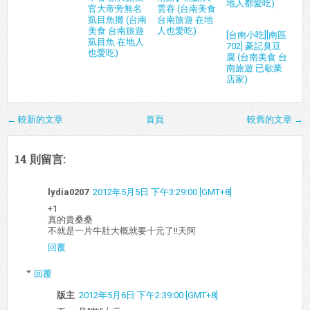
地人都愛吃)
官大帝旁無名
雲吞 (台南美食
虱目魚攤 (台南
台南旅遊 在地
美食 台南旅遊
人也愛吃)
[台南小吃][南區
虱目魚 在地人
702] 豪記臭豆
也愛吃)
腐 (台南美食 台
南旅遊 已歇業
店家)
← 較新的文章
首頁
較舊的文章 →
14 則留言:
lydia0207
2012年5月5日 下午3:29:00 [GMT+8]
+1
真的貴桑桑
不就是一片牛肚大概就要十元了!!天阿
回覆
回覆
版主
2012年5月6日 下午2:39:00 [GMT+8]