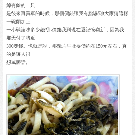
綽有餘的，只
是後來再買單的時候，那個價錢讓我有點嚇到!大家猜這樣
一碗麵加上
一小碟滷味多少錢?那價錢我到現在還記憶猶新，因為我
那天付了將近
300塊錢。也就是說，那幾片牛肚要價約在150元左右，真
的是讓人很
想罵髒話。