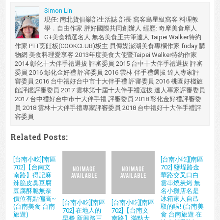
Simon Lin
現任: 南北貨俱樂部生活誌 部長 窩客島星級窩客 料理教
學．自由作家 胖好國際共同創辦人 經歷: 奇摩美食摩人
G+美食精選名人 無名美食王共筆達人 Taipei Walker特約
作家 PTT烹飪板(COOKCLUB)板主 貝傳媒澎湖美食專欄作家 friday 購
物網 美食料理愛享客 2013年度美食大使暨Taipei Walker特約作家
2014 彰化十大伴手禮選拔 評審委員 2015 台中十大伴手禮選拔 評審
委員 2016 彰化金好禮 評審委員 2016 雲林 伴手禮選拔 達人專家評
審委員 2016 台中禮好台中市十大伴手禮 評審委員 2016 桃園好棧旅
館評鑑評審委員 2017 雲林第十屆十大伴手禮選拔 達人專家評審委員
2017 台中禮好台中市十大伴手禮 評審委員 2018 彰化金好禮評審委
員 2018 雲林十大伴手禮專家評審委員 2018 台中禮好十大伴手禮評
審委員
Related Posts:
[台南小吃][南區
[台南小吃][南區
702]【台南文
702] 鹽埕路金
南路】得記麻
華路交叉口白
辣脆皮臭豆腐
雲串燒炭烤 無
豆腐酥脆無奈
名小攤店名是
價位有點偏高~
冰箱家人自己
[台南小吃][南區
[台南小吃][南區
(台南美食 台南
取的啦! (台南美
702] 在地人的
702]【台南文
旅遊)
食 台南旅遊 在
早餐 新興路三
南路】滿點大