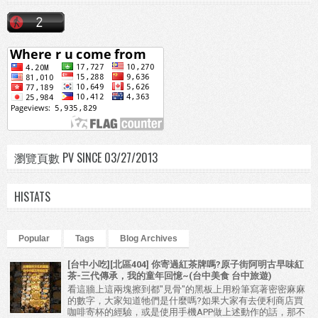
瀏覽頁數 PV SINCE 03/27/2013
HISTATS
Popular
Tags
Blog Archives
[台中小吃][北區404] 你寄過紅茶牌嗎?原子街阿明古早味紅
茶-三代傳承，我的童年回憶~(台中美食 台中旅遊)
看這牆上這兩塊擦到都"見骨"的黑板上用粉筆寫著密密麻麻
的數字，大家知道牠們是什麼嗎?如果大家有去便利商店買
咖啡寄杯的經驗，或是使用手機APP做上述動作的話，那不