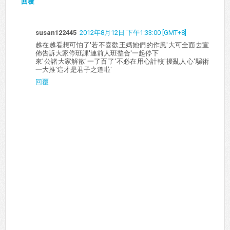
回覆
susan122445
2012年8月12日 下午1:33:00 [GMT+8]
越在越看想可怕了'若不喜歡王媽她們的作風'大可全面去宣
佈告訴大家停班課'連前人班整合'一起停下
來'公諸大家解散'一了百了'不必在用心計較'擾亂人心'騙術
一大推'這才是君子之道啦'
回覆