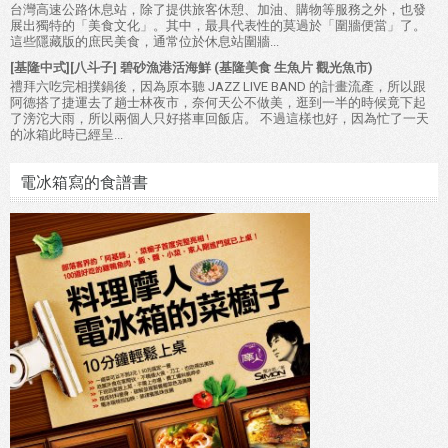
台灣高速公路休息站，除了提供旅客休憩、加油、購物等服務之外，也發
展出獨特的「美食文化」。其中，最具代表性的莫過於「圍牆便當」了。
這些隱藏版的庶民美食，通常位於休息站圍牆...
[基隆中式][八斗子] 碧砂漁港活海鮮 (基隆美食 生魚片 觀光魚市)
禮拜六吃完相撲鍋後，因為原本聽 JAZZ LIVE BAND 的計畫流產，所以跟
阿德搭了捷運去了趟士林夜市，奈何天公不做美，逛到一半的時候竟下起
了滂沱大雨，所以兩個人只好搭車回飯店。 不過這樣也好，因為忙了一天
的冰箱此時已經呈...
電冰箱寫的食譜書