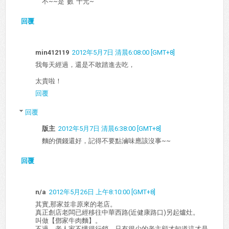
不~~是"數"十元~
回覆
min412119
2012年5月7日 清晨6:08:00 [GMT+8]
我每天經過，還是不敢踏進去吃，
太貴啦！
回覆
回覆
版主
2012年5月7日 清晨6:38:00 [GMT+8]
麵的價錢還好，記得不要點滷味應該沒事~~
回覆
n/a
2012年5月26日 上午8:10:00 [GMT+8]
其實,那家並非原來的老店。
真正創店老闆已經移往中華西路(近健康路口)另起爐灶。
叫做【鄧家牛肉麵】。
不過，老人家不懂得行銷，只有很少的老主顧才知道這才是