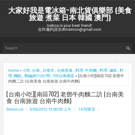
大家好我是電冰箱~南北貨俱樂部 (美食
旅遊 煮菜 日本 韓國 澳門)
Icebox is your best friend!
合作邀約請洽dtmsimon@gmail.com
Home
»
小吃::台南
,
台南市
,
台南美食
,
料理::牛肉麵
,
料理::滷味
,
料
理::麵點
,
郵編旅行(台灣)::702台南南區
» [台南小吃][南區702] 老鄧牛
肉麵二訪 (台南美食 台南旅遊 台南牛肉麵)
[台南小吃][南區702] 老鄧牛肉麵二訪 (台南美
食 台南旅遊 台南牛肉麵)
Simon Lin
5/05/2012 12:00:00 上午
14 則留言