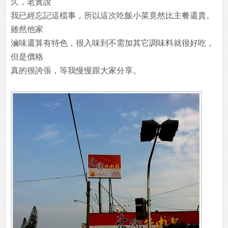
久，老實說
我已經忘記這檔事，所以這次吃飯小菜竟然比主餐還貴。
雖然他家
滷味還算有特色，很入味到不需加其它調味料就很好吃，
但是價格
真的很誇張，等我慢慢跟大家分享。