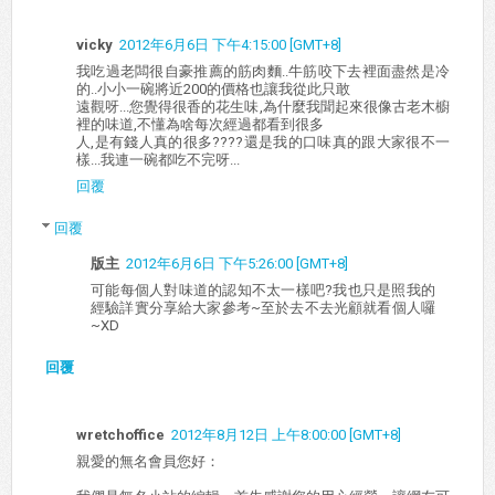
vicky
2012年6月6日 下午4:15:00 [GMT+8]
我吃過老闆很自豪推薦的筋肉麵..牛筋咬下去裡面盡然是冷
的..小小一碗將近200的價格也讓我從此只敢
遠觀呀...您覺得很香的花生味,為什麼我聞起來很像古老木櫥
裡的味道,不懂為啥每次經過都看到很多
人,是有錢人真的很多????還是我的口味真的跟大家很不一
樣...我連一碗都吃不完呀...
回覆
回覆
版主
2012年6月6日 下午5:26:00 [GMT+8]
可能每個人對味道的認知不太一樣吧?我也只是照我的
經驗詳實分享給大家參考~至於去不去光顧就看個人囉
~XD
回覆
wretchoffice
2012年8月12日 上午8:00:00 [GMT+8]
親愛的無名會員您好：