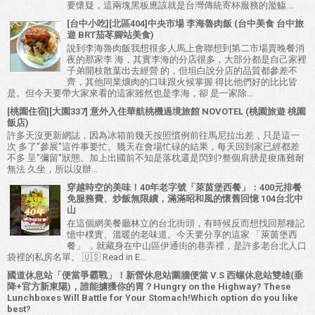
要懷疑，這兩塊黑板應該就是台灣傳統寄杯服務的濫觴....
[台中小吃][北區404]中央市場 李海魯肉飯 (台中美食 台中旅
遊 BRT茄苳腳站美食)
說到李海魯肉飯我想很多人馬上會聯想到第二市場賣晚餐消
夜的那家李 海，其實李海的分店很多，大部分都是自己家裡
子弟開枝散葉出去經營 的，但坦白說分店的品質都參差不
齊，其他同業爌肉的口味跟火候掌握 得比他們好的比比皆
是。但今天要帶大家來看的這家雖然也是李海，卻 是一家除...
[桃園住宿][大園337] 意外入住華航桃機過境旅館 NOVOTEL (桃園旅遊 桃園
飯店)
許多天沒更新網誌，因為冰箱前幾天按照慣例前往馬尼拉出差，只是這一
次 多了"參展"這件事要忙。幾天在會場忙碌的結果，每天回到家已經都差
不多 呈"彌留"狀態。加上出國前不知是落枕還是閃到?整個肩膀是痠痛難耐
無法 久坐，所以沒辦...
穿越時空的美味！40年老字號「萊茵堡西餐」：400元排餐
免服務費、炒飯無限續，滿滿昭和風的懷舊回憶 104台北中
山
在這個網美餐廳林立的台北街頭，有時候反而想找回那種記
憶中樸實、溫暖的老味道。今天要分享的這家 「萊茵堡西
餐」 ，就藏身在中山區伊通街的巷弄裡，是許多老台北人口
袋裡的私房名單。 🇺🇸 Read in E...
國道休息站「便當爭霸戰」！新營休息站圍牆便當 V.S 西螺休息站雙雄(垂
降+官方新東陽)，誰能擄獲你的胃？Hungry on the Highway? These
Lunchboxes Will Battle for Your Stomach!Which option do you like
best?