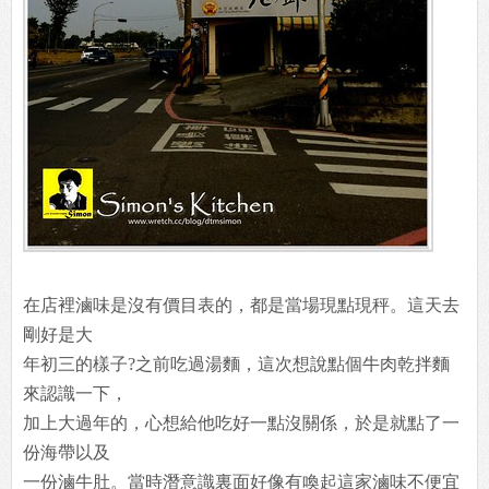
在店裡滷味是沒有價目表的，都是當場現點現秤。這天去
剛好是大
年初三的樣子?之前吃過湯麵，這次想說點個牛肉乾拌麵
來認識一下，
加上大過年的，心想給他吃好一點沒關係，於是就點了一
份海帶以及
一份滷牛肚。當時潛意識裏面好像有喚起這家滷味不便宜