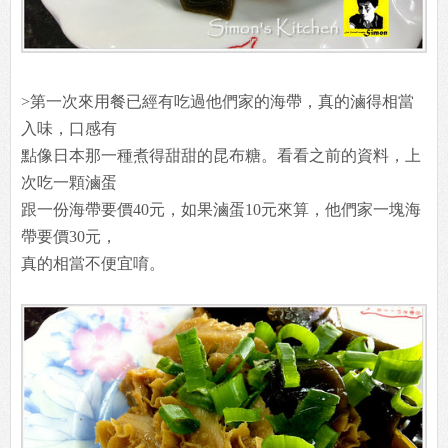
>第一次來用餐已經有吃過他們家的海帶，真的滷得相當
入味，口感有
點像日本那一種煮得甜甜的昆布糖。看看之前的資料，上
次吃一顆滷蛋
跟一份海帶要價40元，如果滷蛋10元來算，他們家一塊海
帶要價30元，
真的相當不便宜唷。