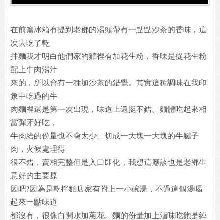
在前篇冰箱有提到老鄧的湯頭帶有一點點沙茶的香味，這
次去吃了乾
拌麵我才明白他們家的麵裡有加花生粉，香味是從花生粉
配上牛肉湯汁
來的，所以會有一種加沙茶的錯覺。其實這種調味在我印
象中吃過的牛
肉麵裡還是第一次出現，味道上還挺不錯。麵體吃起來相
當彈牙好吃，
牛肉給的份量也不會太少。切成一大塊一大塊的牛腱子
肉，火候處理得
很不錯，賣相完整但是入口即化，我想這應該也是老鄧生
意好的主要原
因吧?因為是乾拌麵店家有附上一小碗湯，不過這個湯喝
起來一點味道
都沒有，很像白開水加蔥花。麵的份量加上滷味吃飽是綽