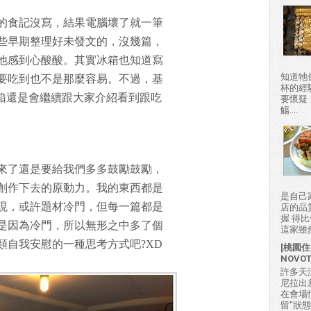
的食記沒寫，結果電腦壞了就一筆
些早期整理好未發文的，沒幾篇，
他感到心酸酸。其實冰箱也知道寫
知道牠
要吃到也不是那麼容易。不過，基
杯的經
冰箱還是會繼續跟大家介紹看到跟吃
要懷疑
觴....
來了還是要給我們多多鼓勵鼓勵，
創作下去的原動力。我的東西都是
是自己
現，或許題材冷門，但每一篇都是
店的品
握 得
是因為冷門，所以無形之中多了個
這家雖然
類自我安慰的一種思考方式吧?XD
[桃園住
NOVO
許多天
尼拉出
在會場
留"狀