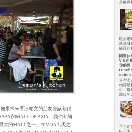
是痠痛難
暖的老
就藏身
袋裡的私房
國道休
V.S
你的胃？H
Lunchb
option 
台灣高
物等服
中，最
藏版的
，如果常來看冰箱文的朋友應該都很
Y的MALL OF ASIA，我們都簡
最大的MALL之一。在MOA出現之
年之前
叫上去