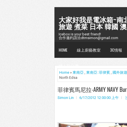
大家好我是電冰箱~南北
旅遊 煮菜 日本 韓國 澳
Icebox is your best friend!
合作邀約請洽dtmsimon@gmail.com
HOME
線上廚藝教室
3C情報
懶人包台灣
Home
»
東南亞
,
東南亞::菲律賓
,
國外旅
North Edsa
菲律賓馬尼拉-ARMY NAVY Burger
Simon Lin
6/17/2012 12:00:00 上午