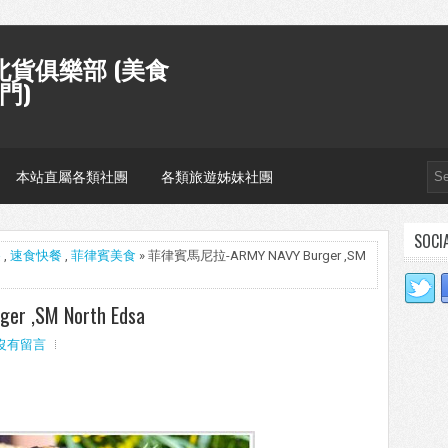
貨俱樂部 (美食
門)
本站直屬各類社團
各類旅遊姊妹社團
SOCI
遊
,
速食快餐
,
菲律賓美食
» 菲律賓馬尼拉-ARMY NAVY Burger ,SM
 ,SM North Edsa
沒有留言