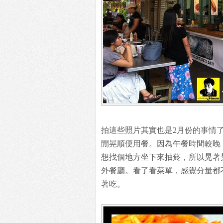
拍這些照片其實也是2月份的事情
閒晃順便用餐。因為午餐時間較晚
想找個地方坐下來抽菸，所以晃著晃
外餐廳。看了看菜單，感覺分量都不
著吃。