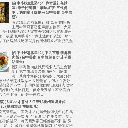
[台中小吃][北區404] 你寄過紅茶牌
嗎?原子街阿明古早味紅茶-三代傳
承，我的童年回憶~(台中美食 台中旅
遊)
看這牆上這兩塊擦到都"見骨"的黑板
上用粉筆寫著密密麻麻的數字，大家
們是什麼嗎?如果大家有去便利商店買咖啡寄
驗，或是使用手機APP做上述動作的話，那不
，這兩塊黑板應該就是台灣傳統寄杯服務的濫
[台中小吃][北區404]中央市場 李海魯
肉飯 (台中美食 台中旅遊 BRT茄苳腳
站美食)
說到李海魯肉飯我想很多人馬上會聯
想到第二市場賣晚餐消夜的那家李
海，其實李海的分店很多，大部分都
家裡子弟開枝散葉出去經營 的，但坦白說分
質都參差不齊，其他同業爌肉的口味跟火候掌
比他們好的比比皆是。但今天要帶大家來看的
也是李海，卻 是一家除...
宿][大園337] 意外入住華航桃機過境旅館
TEL (桃園旅遊 桃園飯店)
沒更新網誌，因為冰箱前幾天按照慣例前往馬
差，只是這一次 多了"參展"這件事要忙。幾天
忙碌的結果，每天回到家已經都差不多 呈"彌
態。加上出國前不知是落枕還是閃到?整個肩膀