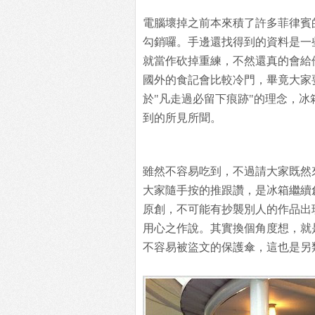
電腦壞掉之前本來積了許多菲律賓
勾銷囉。手邊還找得到的資料是一
就當作砍掉重練，不然還真的會給
國外的食記會比較冷門，畢竟大家
於"凡走過必留下痕跡"的理念，
到的所見所聞。
雖然不容易吃到，不過請大家既然
大家隨手按的推跟讚，是冰箱繼續
原創，不可能有抄襲別人的作品出
用心之作說。其實換個角度想，就
不容易被盜文的保護傘，這也是另