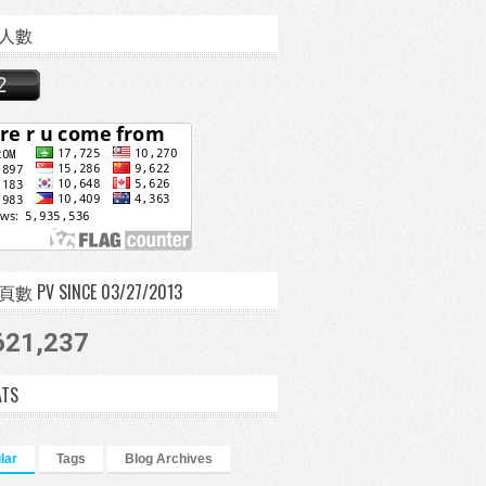
人數
 PV SINCE 03/27/2013
621,237
ATS
lar
Tags
Blog Archives