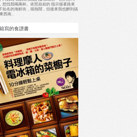
，想找我喝兩杯。依照叔叔的 指示循著路來
不知名的海鮮街，很熱鬧，但後來我也醉到搞
東西南...
箱寫的食譜書