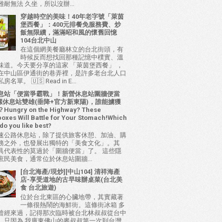
耐無法 久坐，所以沒辦...
穿越時空的美味！40年老字號「萊茵
堡西餐」：400元排餐免服務費、炒
飯無限續，滿滿昭和風的懷舊回憶
104台北中山
在這個網美餐廳林立的台北街頭，有
時候反而想找回那種記憶中樸實、溫
味道。今天要分享的這家 「萊茵堡西餐」 ，
在中山區伊通街的巷弄裡，是許多老台北人口
名單。 🇺🇸 Read in E...
息站「便當爭霸戰」！新營休息站圍牆便當
 西螺休息站雙雄(垂降+官方新東陽)，誰能擄獲
ungry on the Highway? These
oxes Will Battle for Your Stomach!Which
do you like best?
速公路休息站，除了提供旅客休憩、加油、購
務之外，也發展出獨特的「美食文化」。其
具代表性的莫過於「圍牆便當」了。 這些隱
庶民美食，通常位於休息站圍牆...
[台北海產/現炒][中山104] 清祥海產
店-享受道地的古早味辦桌菜(台北美
食 台北旅遊)
位於台北東區的心臟地帶，其實藏著
一條很熱鬧的海鮮街。這條街冰箱 多
曾經來過，記得那次臨時被台北林叔叔從台中
，只因為 我廣東佛山的麥叔叔第一次到台灣