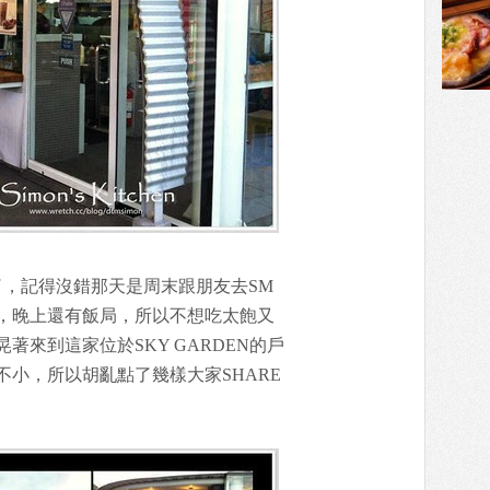
了，記得沒錯那天是周末跟朋友去SM
，晚上還有飯局，所以不想吃太飽又
著來到這家位於SKY GARDEN的戶
小，所以胡亂點了幾樣大家SHARE