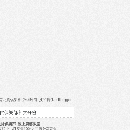
4 南北貨俱樂部 版權所有. 技術提供：
Blogger
.
貨俱樂部各大分會
北貨俱樂部-線上廚藝教室
譜】[中式] 烏魚10吃之二-豉汁蒸烏魚
-