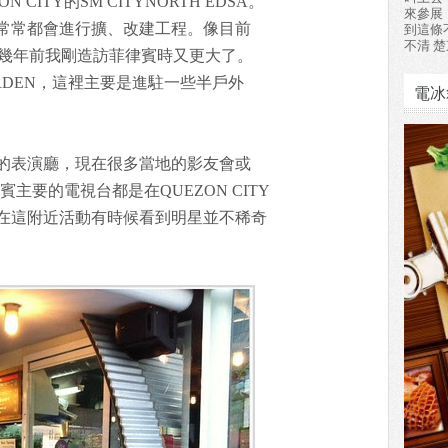
CITY的SM CITYNORTH EDSA。
來參展
常常都會進行擴、改建工程。像目前
到這條
不清 楚
已經比幾年前我剛造訪菲律賓時又更大了。
RDEN，這裡主要是進駐一些半戶外
電冰
的表演廳，現在很多當地的影友會或
主要的電視台都是在QUEZON CITY
在這附近活動有時候看到明星並不稀奇