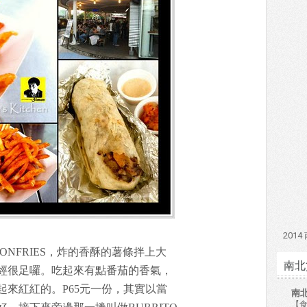
201
ONFRIES，炸的香酥的薯條拌上大
南北
經很足囉。吃起來有點番茄的香氣，
來紅紅的。P65元一份，其實以當
南
【食