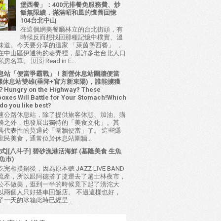
堡西餐」：400元排餐免服務費、炒
飯無限續，滿滿昭和風的懷舊回憶
104台北中山
在這個網美餐廳林立的台北街頭，有
時候反而想找回那種記憶中樸實、溫
味道。今天要分享的這家 「萊茵堡西餐」 ，
在中山區伊通街的巷弄裡，是許多老台北人口
名單。 🇺🇸 Read in E...
息站「便當爭霸戰」！新營休息站圍牆便當
 西螺休息站雙雄(垂降+官方新東陽)，誰能擄獲
ungry on the Highway? These
oxes Will Battle for Your Stomach!Which
do you like best?
速公路休息站，除了提供旅客休憩、加油、購
務之外，也發展出獨特的「美食文化」。其
具代表性的莫過於「圍牆便當」了。 這些隱
庶民美食，通常位於休息站圍牆...
式][八斗子] 碧砂漁港活海鮮 (基隆美食 生魚
魚市)
完相撲鍋後，因為原本聽 JAZZ LIVE BAND
流產，所以跟阿德搭了捷運去了趟士林夜市，
公不做美，逛到一半的時候竟下起了滂沱大
以兩個人只好搭車回飯店。 不過這樣也好，
了一天的冰箱此時已經呈...