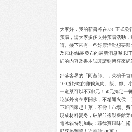
大家好，我的新書將在7/31正式發
預購，請大家多多支持預購活動，
唷。接下來有一些好康活動想要跟
及FB粉絲團發布的最新消息喔!以
細的內容及書本試閱請到博客來網
部落客界的「阿基師」，菜櫥子首
100道好吃的雞鴨魚肉、飯、麵、
一道菜可以不到3元！50元搞定一
吃膩外食在家開伙，不精通火侯、
下班回家趕上菜，不需上市場、費
現成材料變身，破解並複製餐館菜
電冰箱特別加映：菲律賓風味佳餚
部落格瀏覽人次突破500萬！