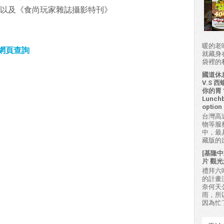
書以及《食尚玩家雜誌攝影特刊》
暖的老
網頁查詢
就藏身
袋裡的私房
國道休
V.S
你的胃？H
Lunchb
option 
台灣高
物等服
中，最
藏版的
[基隆中
片 觀光
禮拜六吃
的計畫
奈何天
雨，所
因為忙