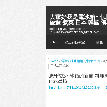
大家好我是電冰箱~南北
旅遊 煮菜 日本 韓國 澳
Icebox is your best friend!
合作邀約請洽dtmsimon@gmail.com
HOME
線上廚藝教室
3C情報
懶人包台灣
Home
»
電冰箱哩哩扣扣的東西::生活
» 
7/31正式出版
號外!號外!冰箱的新書-料理
正式出版
Simon Lin
7/31/2012 12:00:00 上午