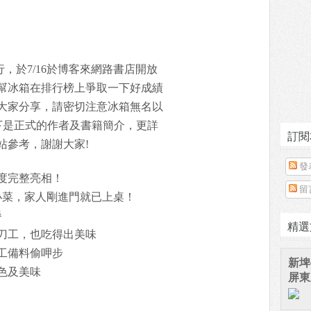
行，於7/16於博客來網路書店開放
幫冰箱在排行榜上爭取一下好成績
大家分享，請密切注意冰箱無名以
下是正式的作者及書籍簡介，更詳
訂閱
站參考，謝謝大家!
發
度完整亮相！
留
小菜，家人剛進門就已上桌！
餐
精選
刀工，也吃得出美味
工備料偷呷步
新埤
色及美味
屏東