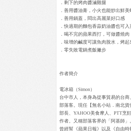
．剩下的烤肉醬滷雞腿
．善用醬油膏，小火也能炒出鮮美
．善用鍋蓋，悶出高麗菜好口感
．快過期的麵包香蒜奶油醬也可入
．喝不完的蘋果西打，可做醬燒肉
．味增的鹹度可讓魚肉脫水，烤起
．零失敗電鍋煮飯撇步
作者簡介
電冰箱（Simon）
台中市人，本身為從事貿易的台商
部落客。現任【無名小站．南北貨俱樂部】（ww
部長、YAHOO美食摩人、PTT烹飪
作者。又稱部落客界的「阿基師」
曾經幫《蘋果日報》以及《自由時