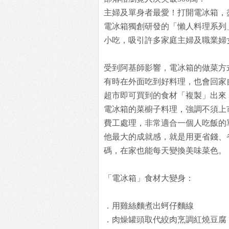
主婦及單身者最愛！打開電冰箱，
電冰箱獨創研發的「懶人料理系列
小吃，吸引許多家庭主婦及職業婦
受到阿基師影響，電冰箱的做菜方
有時在外面吃到好料理，也會回家
超市即可買到的食材「複製」出來
電冰箱的菜櫥子料理，強調不須上
費工處理，非常適合一個人吃飯的
他最大的成就感，就是用更省錢、
碼，在家也能每天變換美味菜色。
「電冰箱」食材大變身：
．用雞絲麵煮出蚵仔麵線
．肉燥罐頭取代絞肉烹調紅燒豆腐