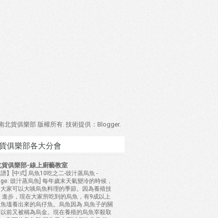
4 南北貨俱樂部 版權所有. 技術提供：
Blogger
.
貨俱樂部各大分會
北貨俱樂部-線上廚藝教室
譜】[中式] 烏魚10吃之二-豉汁蒸烏魚
-
mage: 豉汁蒸烏魚] 每年歲末天氣變冷的時候，
是大家可以大啖烏魚料理的季節。因為養殖技
 進步，現在大家所吃到的烏魚，有9成以上
是魚塭養出來的烏仔魚。烏魚因為 烏魚子的關
，以前又被稱為烏金。現在養殖的烏魚宰殺取