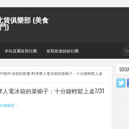
貨俱樂部 (美食
門)
本站直屬各類社團
各類旅遊姊妹社團
SOCI
號外!號外!冰箱的新書-料理摩人電冰箱的菜櫥子：十分鐘輕鬆上桌
摩人電冰箱的菜櫥子：十分鐘輕鬆上桌7/31
26 則留言