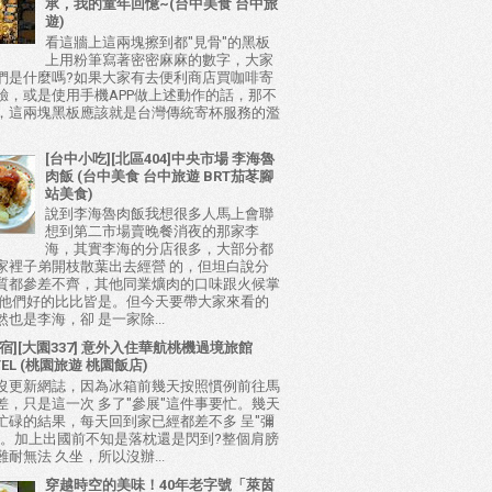
承，我的童年回憶~(台中美食 台中旅
遊)
看這牆上這兩塊擦到都"見骨"的黑板
上用粉筆寫著密密麻麻的數字，大家
們是什麼嗎?如果大家有去便利商店買咖啡寄
驗，或是使用手機APP做上述動作的話，那不
，這兩塊黑板應該就是台灣傳統寄杯服務的濫
[台中小吃][北區404]中央市場 李海魯
肉飯 (台中美食 台中旅遊 BRT茄苳腳
站美食)
說到李海魯肉飯我想很多人馬上會聯
想到第二市場賣晚餐消夜的那家李
海，其實李海的分店很多，大部分都
家裡子弟開枝散葉出去經營 的，但坦白說分
質都參差不齊，其他同業爌肉的口味跟火候掌
比他們好的比比皆是。但今天要帶大家來看的
也是李海，卻 是一家除...
宿][大園337] 意外入住華航桃機過境旅館
TEL (桃園旅遊 桃園飯店)
沒更新網誌，因為冰箱前幾天按照慣例前往馬
差，只是這一次 多了"參展"這件事要忙。幾天
忙碌的結果，每天回到家已經都差不多 呈"彌
態。加上出國前不知是落枕還是閃到?整個肩膀
耐無法 久坐，所以沒辦...
穿越時空的美味！40年老字號「萊茵