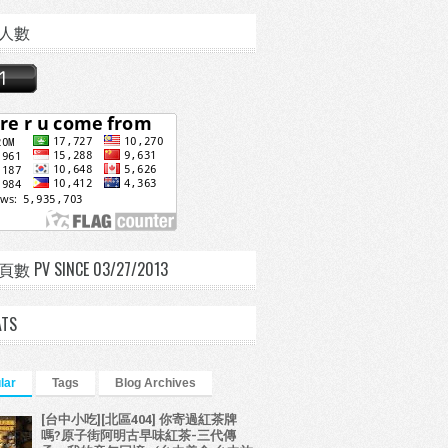
人數
 PV SINCE 03/27/2013
ATS
lar
Tags
Blog Archives
[台中小吃][北區404] 你寄過紅茶牌
嗎?原子街阿明古早味紅茶-三代傳