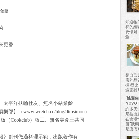
蛤蠣
知道牠
杯的經
菜
要懷疑
觴....
來更香
是自己
店的品
握 得
這家雖然
[桃園住
、太平洋扶輪社友、無名小站業餘
NOVO
許多天
w.wretch.cc/blog/dtmsimon）
尼拉出
在會場
板（Cookclub）板工、無名美食王共同
留"狀
。
是痠痛難
報》副刊做過料理示範，出版著作有