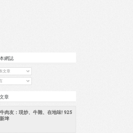
本網誌
表文章
言
文章
牛肉友：現炒、牛雜、在地味! 925
新埤