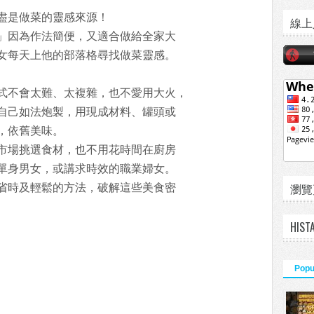
盡是做菜的靈感來源！
線上
」因為作法簡便，又適合做給全家大
女每天上他的部落格尋找做菜靈感。
式不會太難、太複雜，也不愛用大火，
自己如法炮製，用現成材料、罐頭或
，依舊美味。
市場挑選食材，也不用花時間在廚房
單身男女，或講求時效的職業婦女。
瀏覽頁數
省時及輕鬆的方法，破解這些美食密
HIST
Popu