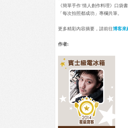
《簡單手作˙情人創作料理》口袋
「每次拍照都成功」專欄共筆。
更多精彩內容摘要，請前往
博客來
作者: