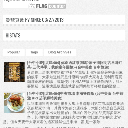
瀏覽頁數 PV SINCE 03/27/2013
HISTATS
Popular
Tags
Blog Archives
[台中小吃][北區404] 你寄過紅茶牌嗎?原子街阿明古早味紅
茶-三代傳承，我的童年回憶~(台中美食 台中旅遊)
看這牆上這兩塊擦到都"見骨"的黑板上用粉筆寫著密密麻麻
的數字，大家知道牠們是什麼嗎?如果大家有去便利商店買
咖啡寄杯的經驗，或是使用手機APP做上述動作的話，那不
要懷疑，這兩塊黑板應該就是台灣傳統寄杯服務的濫觴....
[台中小吃][北區404]中央市場 李海魯肉飯 (台中美食 台中旅
遊 BRT茄苳腳站美食)
說到李海魯肉飯我想很多人馬上會聯想到第二市場賣晚餐消
夜的那家李 海，其實李海的分店很多，大部分都是自己家裡
子弟開枝散葉出去經營 的，但坦白說分店的品質都參差不
齊，其他同業爌肉的口味跟火候掌握 得比他們好的比比皆
是。但今天要帶大家來看的這家雖然也是李海，卻 是一家除...