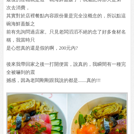
次去消費，
其實對於店裡餐點內容跟份量是完全沒概念的，所以點這
碗海鮮蓋飯之
前有先詢問過店家。只見老闆滔滔不絕的念了好多食材名
稱，我當時只
是心想真的還是假的啊，200元內?
後來我帶回家之後一打開便當，說真的，我瞬間有一種完
全被嚇到的震
撼感，因為老闆剛剛跟我說的都是.......真的!!!