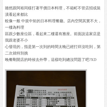
雖然跟阿裕同樣打著平價日本料理，不箱町不管店招或裝
潢看起來都比
較像一般 中規中矩的日本料理餐廳。店內空間其實不大，
一樓為料理
區跟少數座位區，看起來二樓還有雅座。前面說這家店是
我跟老婆不小
心發現的，指是第一次到的時間太晚已經打烊沒吃到，第
二次就特別挑
晚餐剛開店的時候去外帶，這樣吃到總沒問題了吧?XD