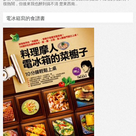
很熱鬧，但後來我也醉到搞不清 楚東西南...
電冰箱寫的食譜書