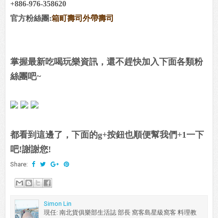
+886-976-358620
官方粉絲團:
箱町壽司外帶壽司
掌握最新吃喝玩樂資訊，還不趕快加入下面各類粉
絲團吧~
都看到這邊了，下面的g+按鈕也順便幫我們+1一下
吧!謝謝您!
Share:
Simon Lin
現任: 南北貨俱樂部生活誌 部長 窩客島星級窩客 料理教