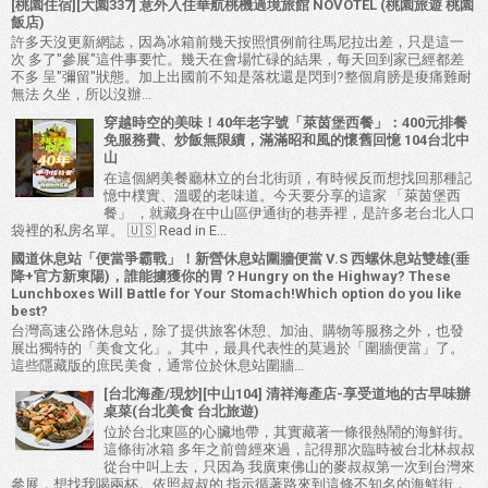
[桃園住宿][大園337] 意外入住華航桃機過境旅館 NOVOTEL (桃園旅遊 桃園
飯店)
許多天沒更新網誌，因為冰箱前幾天按照慣例前往馬尼拉出差，只是這一
次 多了"參展"這件事要忙。幾天在會場忙碌的結果，每天回到家已經都差
不多 呈"彌留"狀態。加上出國前不知是落枕還是閃到?整個肩膀是痠痛難耐
無法 久坐，所以沒辦...
穿越時空的美味！40年老字號「萊茵堡西餐」：400元排餐
免服務費、炒飯無限續，滿滿昭和風的懷舊回憶 104台北中
山
在這個網美餐廳林立的台北街頭，有時候反而想找回那種記
憶中樸實、溫暖的老味道。今天要分享的這家 「萊茵堡西
餐」 ，就藏身在中山區伊通街的巷弄裡，是許多老台北人口
袋裡的私房名單。 🇺🇸 Read in E...
國道休息站「便當爭霸戰」！新營休息站圍牆便當 V.S 西螺休息站雙雄(垂
降+官方新東陽)，誰能擄獲你的胃？Hungry on the Highway? These
Lunchboxes Will Battle for Your Stomach!Which option do you like
best?
台灣高速公路休息站，除了提供旅客休憩、加油、購物等服務之外，也發
展出獨特的「美食文化」。其中，最具代表性的莫過於「圍牆便當」了。
這些隱藏版的庶民美食，通常位於休息站圍牆...
[台北海產/現炒][中山104] 清祥海產店-享受道地的古早味辦
桌菜(台北美食 台北旅遊)
位於台北東區的心臟地帶，其實藏著一條很熱鬧的海鮮街。
這條街冰箱 多年之前曾經來過，記得那次臨時被台北林叔叔
從台中叫上去，只因為 我廣東佛山的麥叔叔第一次到台灣來
參展，想找我喝兩杯。依照叔叔的 指示循著路來到這條不知名的海鮮街，