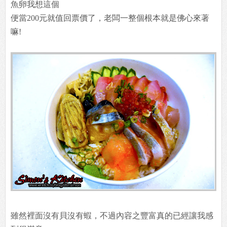
魚卵我想這個
便當200元就值回票價了，老闆一整個根本就是佛心來著
嘛!
雖然裡面沒有貝沒有蝦，不過內容之豐富真的已經讓我感