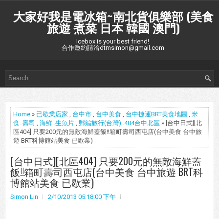
大家好我是電冰箱~南北貨俱樂部 (美食
旅遊 煮菜 日本 韓國 澳門)
Icebox is your best friend!
合作邀約請洽dtmsimon@gmail.com
Home
»
已歇業店家
,
台中市
,
台中美食
,
台中捷運BRT美食地圖
,
米
食::壽司
,
海鮮::生魚片
,
郵編旅行(台灣)::404台中北區
» [台中日式][北
區404] 只要200元的無敵海鮮蓋飯!!箱町壽司西屯店(台中美食 台中旅
遊 BRT科博館站美食 已歇業)
[台中日式][北區404] 只要200元的無敵海鮮蓋
飯!!箱町壽司西屯店(台中美食 台中旅遊 BRT科
博館站美食 已歇業)
Simon Lin
2/10/2013 05:18:00 下午