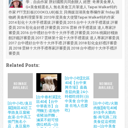
學．自由作家 胖好國際共同創辦人 經歷: 奇摩美食摩人
G+美食精選名人 無名美食王共筆達人 Taipei Walker特約
作家 PTT烹飪板(COOKCLUB)板主 貝傳媒澎湖美食專欄作家 friday 購
物網 美食料理愛享客 2013年度美食大使暨Taipei Walker特約作家
2014 彰化十大伴手禮選拔 評審委員 2015 台中十大伴手禮選拔 評審
委員 2016 彰化金好禮 評審委員 2016 雲林 伴手禮選拔 達人專家評
審委員 2016 台中禮好台中市十大伴手禮 評審委員 2016 桃園好棧旅
館評鑑評審委員 2017 雲林第十屆十大伴手禮選拔 達人專家評審委員
2017 台中禮好台中市十大伴手禮 評審委員 2018 彰化金好禮評審委
員 2018 雲林十大伴手禮專家評審委員 2018 台中禮好十大伴手禮評
審委員
Related Posts:
[台中小吃][北區
404]【台中東
興市場】嘉義
香菇肉羹 24小
時都吃得到 (台
[台中眷村菜][北
中美食 台中旅
區404]【台中
[台中小吃/臭豆
[台中小吃/火雞
遊 在地人也愛
中華夜市】台
腐][南區402] 工
肉飯][南屯408]
吃)
灣麵王-道地外
學路臭豆腐豬
好佳亭火雞肉
省豬油拌麵，
血湯-台中高工
飯-南屯路二段
滷菜不錯可惜
後門無名小
美食從這裡開
價位稍高~(台
店，臭豆腐外
始~(台中美食