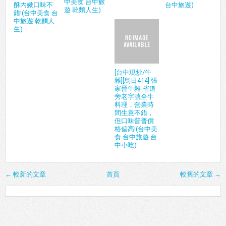
中美食 台中旅
酥內嫩口味不
台中旅遊)
遊 乾麵人生)
錯!(台中美食 台
中旅遊 乾麵人
生)
[台中現炒/牛
雜][烏日414] 張
家晉牛雜-省道
旁老字號全牛
料理，營業時
間生意不錯，
但口味普普價
格偏高!(台中美
食 台中旅遊 台
中小吃)
← 較新的文章
首頁
較舊的文章 →