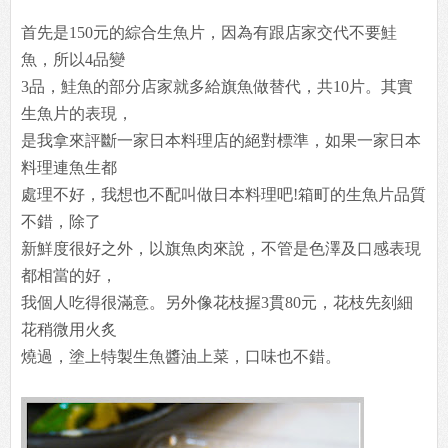
首先是150元的綜合生魚片，因為有跟店家交代不要鮭
魚，所以4品變
3品，鮭魚的部分店家就多給旗魚做替代，共10片。其實
生魚片的表現，
是我拿來評斷一家日本料理店的絕對標準，如果一家日本
料理連魚生都
處理不好，我想也不配叫做日本料理吧!箱町的生魚片品質
不錯，除了
新鮮度很好之外，以旗魚肉來說，不管是色澤及口感表現
都相當的好，
我個人吃得很滿意。另外像花枝握3貫80元，花枝先刻細
花稍微用火炙
燒過，塗上特製生魚醬油上菜，口味也不錯。