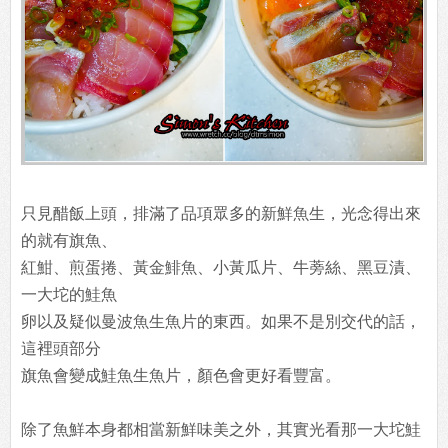
只見醋飯上頭，排滿了品項眾多的新鮮魚生，光念得出來
的就有旗魚、
紅魽、煎蛋捲、黃金鯡魚、小黃瓜片、牛蒡絲、黑豆漬、
一大坨的鮭魚
卵以及疑似曼波魚生魚片的東西。如果不是別交代的話，
這裡頭部分
旗魚會變成鮭魚生魚片，顏色會更好看豐富。
除了魚鮮本身都相當新鮮味美之外，其實光看那一大坨鮭