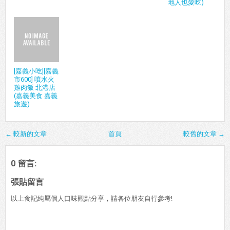
地人也愛吃)
[嘉義小吃][嘉義
市600] 噴水火
雞肉飯 北港店
(嘉義美食 嘉義
旅遊)
← 較新的文章
首頁
較舊的文章 →
0 留言:
張貼留言
以上食記純屬個人口味觀點分享，請各位朋友自行參考!