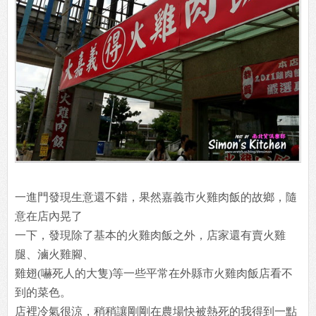
一進門發現生意還不錯，果然嘉義市火雞肉飯的故鄉，隨
意在店內晃了
一下，發現除了基本的火雞肉飯之外，店家還有賣火雞
腿、滷火雞腳、
雞翅(嚇死人的大隻)等一些平常在外縣市火雞肉飯店看不
到的菜色。
店裡冷氣很涼，稍稍讓剛剛在農場快被熱死的我得到一點