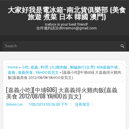
大家好我是電冰箱~南北貨俱樂部 (美食
旅遊 煮菜 日本 韓國 澳門)
Icebox is your best friend!
合作邀約請洽dtmsimon@gmail.com
Home
»
小吃::嘉義
,
料理::(火)雞肉飯
,
郵編旅行(台灣)::606嘉義中埔
,
嘉義
,
嘉義美食
,
YAHOO首頁文
» [嘉義小吃][中埔606] 大嘉義得火雞肉
飯(嘉義美食 2012/08/08 YAHOO首頁文)
[嘉義小吃][中埔606] 大嘉義得火雞肉飯(嘉義
美食 2012/08/08 YAHOO首頁文)
Simon Lin
7/03/2013 05:26:00 下午
沒有留言