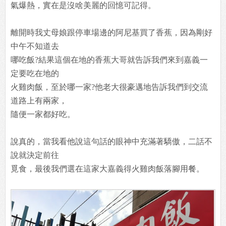
氣爆熱，實在是沒啥美麗的回憶可記得。
離開時我丈母娘跟停車場邊的阿尼基買了香蕉，因為剛好
中午不知道去
哪吃飯?結果這個在地的香蕉大哥就告訴我們來到嘉義一
定要吃在地的
火雞肉飯，至於哪一家?他老大很豪邁地告訴我們到交流
道路上有兩家，
隨便一家都好吃。
說真的，當我看他說這句話的眼神中充滿著驕傲，二話不
說就決定前往
覓食，最後我們選在這家大嘉義得火雞肉飯落腳用餐。