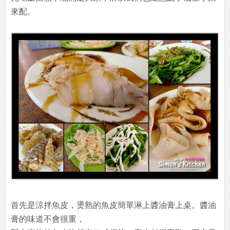
來配。
首先是涼拌魚皮，燙熟的魚皮簡單淋上醬油膏上桌。醬油
膏的味道不會很重，