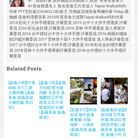
學．自由作家 胖好國際共同創辦人 經歷: 奇摩美食摩人
G+美食精選名人 無名美食王共筆達人 Taipei Walker特約
作家 PTT烹飪板(COOKCLUB)板主 貝傳媒澎湖美食專欄作家 friday 購
物網 美食料理愛享客 2013年度美食大使暨Taipei Walker特約作家
2014 彰化十大伴手禮選拔 評審委員 2015 台中十大伴手禮選拔 評審
委員 2016 彰化金好禮 評審委員 2016 雲林 伴手禮選拔 達人專家評
審委員 2016 台中禮好台中市十大伴手禮 評審委員 2016 桃園好棧旅
館評鑑評審委員 2017 雲林第十屆十大伴手禮選拔 達人專家評審委員
2017 台中禮好台中市十大伴手禮 評審委員 2018 彰化金好禮評審委
員 2018 雲林十大伴手禮專家評審委員 2018 台中禮好十大伴手禮評
審委員
Related Posts:
[嘉義小吃][中埔
[嘉義小吃][嘉義
606] 頂六江家
市600] 噴水雞
火雞肉飯 (嘉義
肉飯 北港店 嘉
美食 嘉義旅遊
義醫院正對面
火雞肉飯 黑白
南來北往方便
切)
飲食的好去處!
[嘉義中式][布袋
[嘉義眷村菜][西
(嘉義美食 嘉義
625] 海中鱻海
區600] 古早眷
旅遊)
產餐廳 夕陽、
村風-車頭豆漿
海鮮、人情味
(阿焜早點) (嘉
(嘉義美食 嘉義
義美食 嘉義旅
旅遊)
遊 嘉義小吃 在