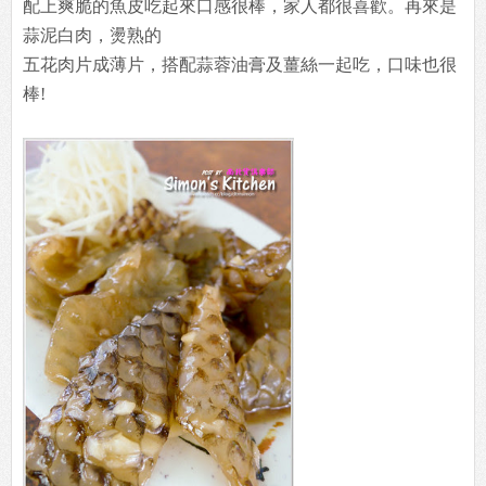
配上爽脆的魚皮吃起來口感很棒，家人都很喜歡。再來是
蒜泥白肉，燙熟的
五花肉片成薄片，搭配蒜蓉油膏及薑絲一起吃，口味也很
棒!