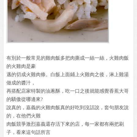
有別於一般常見的雞肉飯多把肉撕成一絲一絲，火雞肉飯
的火雞肉是豪
邁的切成火雞肉條。白飯上面鋪上火雞肉之後，淋上雞湯
做成的醬汁，
再搭配店家特製的油蔥酥，吃一口之後就能感覺香蕉大哥
的驕傲從哪邊來?
說真的，嘉義的火雞肉飯真的好吃到沒話說，套句朋友說
的，在他們火雞
肉飯競爭激烈嘉義還存活下來的店，每一家都有兩把刷
子，看來這句話所言