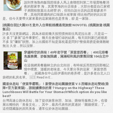
說到李海魯肉飯我想很多人馬上會聯想到第二市場賣晚餐消
夜的那家李 海，其實李海的分店很多，大部分都是自己家裡
子弟開枝散葉出去經營 的，但坦白說分店的品質都參差不
齊，其他同業爌肉的口味跟火候掌握 得比他們好的比比皆
是。但今天要帶大家來看的這家雖然也是李海，卻 是一家除...
[桃園住宿][大園337] 意外入住華航桃機過境旅館 NOVOTEL (桃園旅遊 桃園
飯店)
許多天沒更新網誌，因為冰箱前幾天按照慣例前往馬尼拉出差，只是這一
次 多了"參展"這件事要忙。幾天在會場忙碌的結果，每天回到家已經都差
不多 呈"彌留"狀態。加上出國前不知是落枕還是閃到?整個肩膀是痠痛難耐
無法 久坐，所以沒辦...
穿越時空的美味！40年老字號「萊茵堡西餐」：400元排餐
免服務費、炒飯無限續，滿滿昭和風的懷舊回憶 104台北中
山
在這個網美餐廳林立的台北街頭，有時候反而想找回那種記
憶中樸實、溫暖的老味道。今天要分享的這家 「萊茵堡西
餐」 ，就藏身在中山區伊通街的巷弄裡，是許多老台北人口
袋裡的私房名單。 🇺🇸 Read in E...
國道休息站「便當爭霸戰」！新營休息站圍牆便當 V.S 西螺休息站雙雄(垂
降+官方新東陽)，誰能擄獲你的胃？Hungry on the Highway? These
Lunchboxes Will Battle for Your Stomach!Which option do you like
best?
台灣高速公路休息站，除了提供旅客休憩、加油、購物等服務之外，也發
展出獨特的「美食文化」。其中，最具代表性的莫過於「圍牆便當」了。
這些隱藏版的庶民美食，通常位於休息站圍牆...