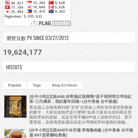
瀏覽頁數 PV SINCE 03/27/2013
19,624,177
HISTATS
Popular
Tags
Blog Archives
[台中小吃][北區404] 你寄過紅茶牌嗎?原子街阿明古早味紅
茶-三代傳承，我的童年回憶~(台中美食 台中旅遊)
看這牆上這兩塊擦到都"見骨"的黑板上用粉筆寫著密密麻麻
的數字，大家知道牠們是什麼嗎?如果大家有去便利商店買
咖啡寄杯的經驗，或是使用手機APP做上述動作的話，那不
要懷疑，這兩塊黑板應該就是台灣傳統寄杯服務的濫觴....
[台中小吃][北區404]中央市場 李海魯肉飯 (台中美食 台中旅
遊 BRT茄苳腳站美食)