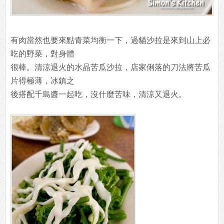
有肉當然也要來點青菜均衡一下，過貓沙拉是來到山上必
吃的野菜，對身體
很棒。清涼退火的水晶苦瓜沙拉，店家俐落的刀法將苦瓜
片得極薄，冰鎮之
後搭配千島醬一起吃，沒什麼苦味，清涼又退火。