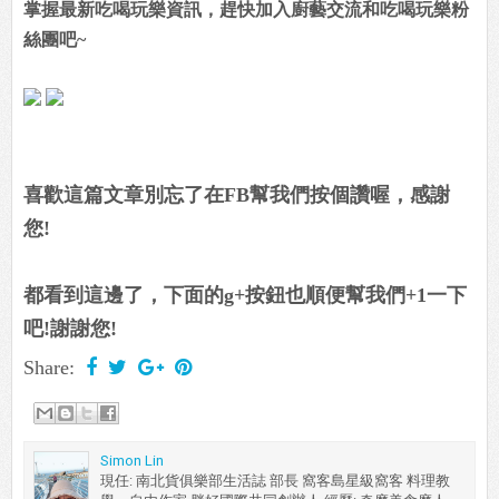
掌握最新吃喝玩樂資訊，趕快加入廚藝交流和吃喝玩樂粉
絲團吧~
喜歡這篇文章別忘了在FB幫我們按個讚喔，感謝
您!
都看到這邊了，下面的g+按鈕也順便幫我們+1一下
吧!謝謝您!
Share:
Simon Lin
現任: 南北貨俱樂部生活誌 部長 窩客島星級窩客 料理教