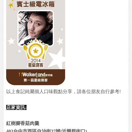
以上食記純屬個人口味觀點分享，請各位朋友自行參考!
店家資訊:
紅樹腳香菇肉羹
403台中市西區自治街37號(近樂群街口)