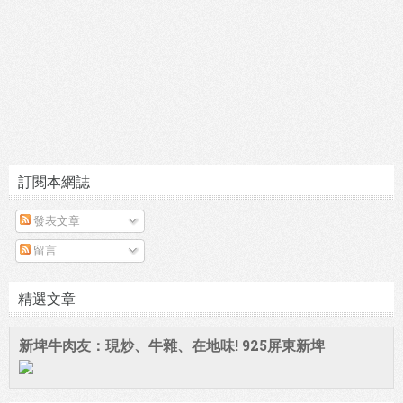
訂閱本網誌
發表文章
留言
精選文章
新埤牛肉友：現炒、牛雜、在地味! 925屏東新埤