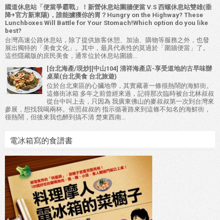
國道休息站「便當爭霸戰」！新營休息站圍牆便當 V.S 西螺休息站雙雄(垂
降+官方新東陽)，誰能擄獲你的胃？Hungry on the Highway? These
Lunchboxes Will Battle for Your Stomach!Which option do you like
best?
台灣高速公路休息站，除了提供旅客休憩、加油、購物等服務之外，也發
展出獨特的「美食文化」。其中，最具代表性的莫過於「圍牆便當」了。
這些隱藏版的庶民美食，通常位於休息站圍牆...
[台北海產/現炒][中山104] 清祥海產店-享受道地的古早味辦
桌菜(台北美食 台北旅遊)
位於台北東區的心臟地帶，其實藏著一條很熱鬧的海鮮街。
這條街冰箱 多年之前曾經來過，記得那次臨時被台北林叔叔
從台中叫上去，只因為 我廣東佛山的麥叔叔第一次到台灣來
參展，想找我喝兩杯。依照叔叔的 指示循著路來到這條不知名的海鮮街，
很熱鬧，但後來我也醉到搞不清 楚東西南...
電冰箱寫的食譜書