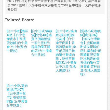
2017 台中禮好台中市十大伴手禮 評審委員 2018 彰化金好禮評審委
員 2018 雲林十大伴手禮專家評審委員 2018 台中禮好十大伴手禮評
審委員
Related Posts:
[台中小吃][南區
[台中日式/鐵板
[台中小吃/爌肉
[雲林小吃/爌肉
402]【台中忠
燒][北屯406] 嘉
飯/雞肉飯][西
飯][虎尾632]
孝夜市】西濱
賓平價鐵板燒-
屯407]【台中
【2017台灣燈
蛋炒飯 (台中美
一家生意好到
逢甲商圈】香
會】虎尾糖廠
食 台中旅遊 台
我真的看不懂
噴噴雞肉飯-逢
附近沒招牌的
中現炒)
的店!(台中美食
甲老店除了雞
兩丿爌肉飯+老
台中旅遊)
肉飯也有爌肉
闆娘超親切有
飯，吃便當很
阿木味道的長
划算!(台中美食
興爌肉飯~(雲
台中旅遊 在地
林美食 雲林旅
人也愛吃)
遊 在地人也愛
吃)
[台中小吃/雞肉
飯][西屯407]
【台中逢甲夜
市】香噴噴雞
肉飯 (台中美食
台中旅遊 )