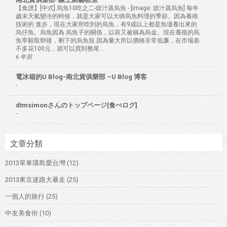
【食譜】[中式] 烏魚10吃之二-豉汁蒸烏魚
-
[image: 豉汁蒸烏魚] 每年
歲末天氣變冷的時候，就是大家可以大啖烏魚料理的季節。因為養殖
技術的 進步，現在大家所吃到的烏魚，有9成以上都是魚塭養出來的
烏仔魚。烏魚因為 烏魚子的關係，以前又被稱為烏金。現在養殖的烏
魚宰殺取卵後，剩下的烏魚殼 因為量大所以價格非常低廉，在市場差
不多花100元，就可以買到整尾...
6 年前
電冰箱的U Blog-南北貨俱樂部 –U Blog 博客
-
dtmsimonさんのトップページ[食べログ]
-
文章分類
2013單車環島愛台灣
(12)
2013東京迷路大暴走
(25)
一個人的旅行
(25)
中友美食街
(10)