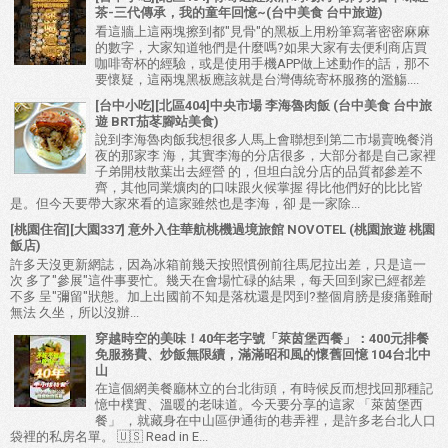
茶-三代傳承，我的童年回憶~(台中美食 台中旅遊)
看這牆上這兩塊擦到都"見骨"的黑板上用粉筆寫著密密麻麻
的數字，大家知道牠們是什麼嗎?如果大家有去便利商店買
咖啡寄杯的經驗，或是使用手機APP做上述動作的話，那不
要懷疑，這兩塊黑板應該就是台灣傳統寄杯服務的濫觴....
[台中小吃][北區404]中央市場 李海魯肉飯 (台中美食 台中旅
遊 BRT茄苳腳站美食)
說到李海魯肉飯我想很多人馬上會聯想到第二市場賣晚餐消
夜的那家李 海，其實李海的分店很多，大部分都是自己家裡
子弟開枝散葉出去經營 的，但坦白說分店的品質都參差不
齊，其他同業爌肉的口味跟火候掌握 得比他們好的比比皆
是。但今天要帶大家來看的這家雖然也是李海，卻 是一家除...
[桃園住宿][大園337] 意外入住華航桃機過境旅館 NOVOTEL (桃園旅遊 桃園
飯店)
許多天沒更新網誌，因為冰箱前幾天按照慣例前往馬尼拉出差，只是這一
次 多了"參展"這件事要忙。幾天在會場忙碌的結果，每天回到家已經都差
不多 呈"彌留"狀態。加上出國前不知是落枕還是閃到?整個肩膀是痠痛難耐
無法 久坐，所以沒辦...
穿越時空的美味！40年老字號「萊茵堡西餐」：400元排餐
免服務費、炒飯無限續，滿滿昭和風的懷舊回憶 104台北中
山
在這個網美餐廳林立的台北街頭，有時候反而想找回那種記
憶中樸實、溫暖的老味道。今天要分享的這家 「萊茵堡西
餐」 ，就藏身在中山區伊通街的巷弄裡，是許多老台北人口
袋裡的私房名單。 🇺🇸 Read in E...