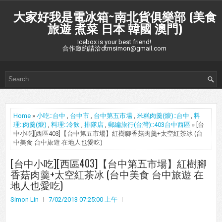
大家好我是電冰箱~南北貨俱樂部 (美食
旅遊 煮菜 日本 韓國 澳門)
Icebox is your best friend!
合作邀約請洽dtmsimon@gmail.com
Home
»
小吃::台中
,
台中市
,
台中第五市場
,
米糕肉羹(焿)::台中
,
料
理::肉羹(焿)
,
料理::冷飲
,
排隊店
,
郵編旅行(台灣)::403台中西區
» [台
中小吃][西區403]【台中第五市場】紅樹腳香菇肉羹+太空紅茶冰 (台
中美食 台中旅遊 在地人也愛吃)
[台中小吃][西區403]【台中第五市場】紅樹腳
香菇肉羹+太空紅茶冰 (台中美食 台中旅遊 在
地人也愛吃)
Simon Lin
7/02/2013 07:25:00 上午