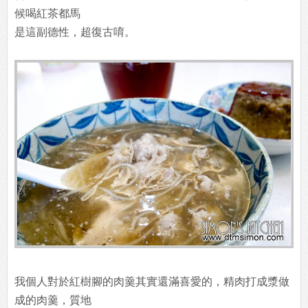
候喝紅茶都馬
是這副德性，超復古唷。
我個人對於紅樹腳的肉羹其實還滿喜愛的，精肉打成漿做
成的肉羹，質地