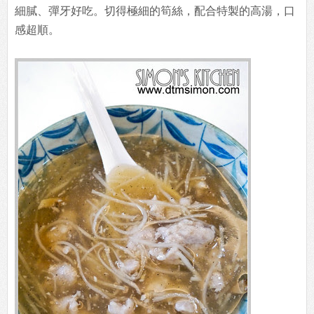
細膩、彈牙好吃。切得極細的筍絲，配合特製的高湯，口
感超順。