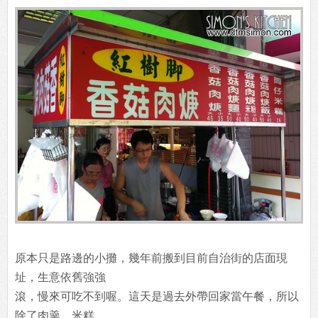
原本只是路邊的小攤，幾年前搬到目前自治街的店面現
址，生意依舊強強
滾，慢來可吃不到喔。這天是過去外帶回家當午餐，所以
除了肉羹、米糕