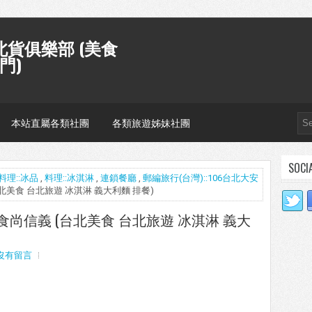
貨俱樂部 (美食
門)
本站直屬各類社團
各類旅遊姊妹社團
SOCI
料理::冰品
,
料理::冰淇淋
,
連鎖餐廳
,
郵編旅行(台灣)::106台北大安
義 (台北美食 台北旅遊 冰淇淋 義大利麵 排餐)
ice 食尚信義 (台北美食 台北旅遊 冰淇淋 義大
沒有留言