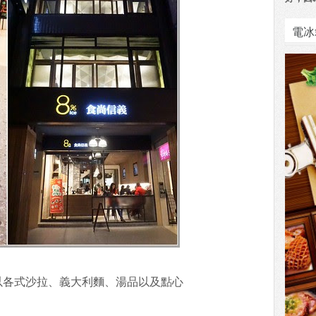
電冰
以各式沙拉、義大利麵、湯品以及點心