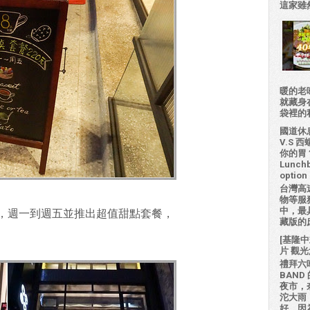
這家雖然
暖的老
就藏身
袋裡的私房
國道休
V.S
你的胃？H
Lunchb
option 
台灣高
物等服
中，最
，週一到週五並推出超值甜點套餐，
藏版的
[基隆中
片 觀光
禮拜六吃
BAN
夜市，
沱大雨
好，因