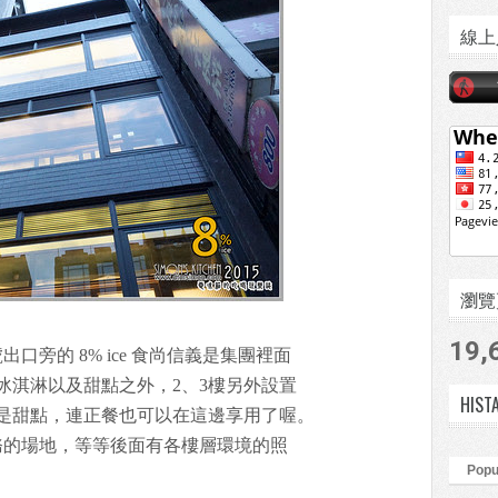
線上
瀏覽頁數
19,
口旁的 8% ice 食尚信義是集團裡面
冰淇淋以及甜點之外，2、3樓另外設置
HIST
是甜點，連正餐也可以在這邊享用了喔。
務的場地，等等後面有各樓層環境的照
Popu