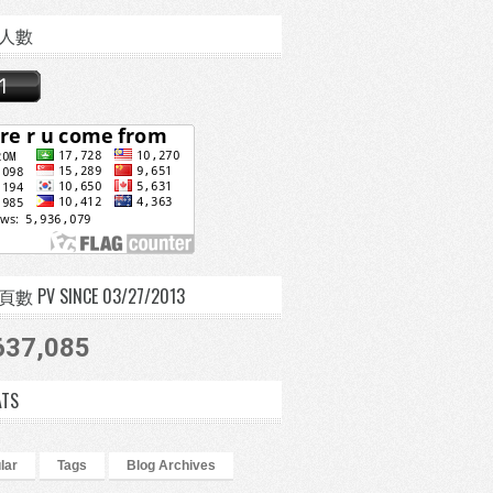
人數
 PV SINCE 03/27/2013
637,085
ATS
lar
Tags
Blog Archives