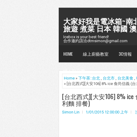
大家好我是電冰箱~南北
旅遊 煮菜 日本 韓國 澳
Icebox is your best friend!
合作邀約請洽dtmsimon@gmail.com
HOME
線上廚藝教室
3C情報
懶人包台灣
Home
»
下午茶::台北
,
台北市
,
台北美食
,
» [台北西式][大安106] 8% ice 食尚信
[台北西式][大安106] 8% 
利麵 排餐)
Simon Lin
1/01/2015 12:00:00 上午