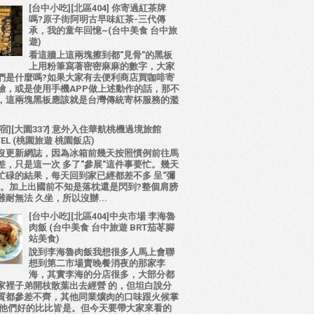
[台中小吃][北區404] 你寄過紅茶牌
嗎?原子街阿明古早味紅茶-三代傳
承，我的童年回憶~(台中美食 台中旅
遊)
看這牆上這兩塊擦到都"見骨"的黑板
上用粉筆寫著密密麻麻的數字，大家
們是什麼嗎?如果大家有去便利商店買咖啡寄
驗，或是使用手機APP做上述動作的話，那不
，這兩塊黑板應該就是台灣傳統寄杯服務的濫
宿][大園337] 意外入住華航桃機過境旅館
TEL (桃園旅遊 桃園飯店)
沒更新網誌，因為冰箱前幾天按照慣例前往馬
差，只是這一次 多了"參展"這件事要忙。幾天
忙碌的結果，每天回到家已經都差不多 呈"彌
態。加上出國前不知是落枕還是閃到?整個肩膀
耐無法 久坐，所以沒辦...
[台中小吃][北區404]中央市場 李海魯
肉飯 (台中美食 台中旅遊 BRT茄苳腳
站美食)
說到李海魯肉飯我想很多人馬上會聯
想到第二市場賣晚餐消夜的那家李
海，其實李海的分店很多，大部分都
家裡子弟開枝散葉出去經營 的，但坦白說分
質都參差不齊，其他同業爌肉的口味跟火候掌
比他們好的比比皆是。但今天要帶大家來看的