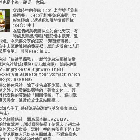
也是李海，卻 是一家除...
穿越時空的美味！40年老字號「萊茵
堡西餐」：400元排餐免服務費、炒
飯無限續，滿滿昭和風的懷舊回憶
104台北中山
在這個網美餐廳林立的台北街頭，有
時候反而想找回那種記憶中樸實、溫
味道。今天要分享的這家 「萊茵堡西餐」 ，
在中山區伊通街的巷弄裡，是許多老台北人口
名單。 🇺🇸 Read in E...
息站「便當爭霸戰」！新營休息站圍牆便當
 西螺休息站雙雄(垂降+官方新東陽)，誰能擄獲
ungry on the Highway? These
oxes Will Battle for Your Stomach!Which
do you like best?
速公路休息站，除了提供旅客休憩、加油、購
務之外，也發展出獨特的「美食文化」。其
具代表性的莫過於「圍牆便當」了。 這些隱
庶民美食，通常位於休息站圍牆...
式][八斗子] 碧砂漁港活海鮮 (基隆美食 生魚
魚市)
完相撲鍋後，因為原本聽 JAZZ LIVE
D 的計畫流產，所以跟阿德搭了捷運去了趟士林
奈何天公不做美，逛到一半的時候竟下起了滂
，所以兩個人只好搭車回飯店。 不過這樣也
為忙了一天的冰箱此時已經呈...