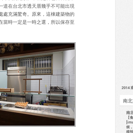
一道在台北市透天厝幾乎不可能出現
處處充滿驚奇。原來，這棟建築物的
在當時一定是一時之選，所以保存至
201
南北
南
【食
[i
候
殖技