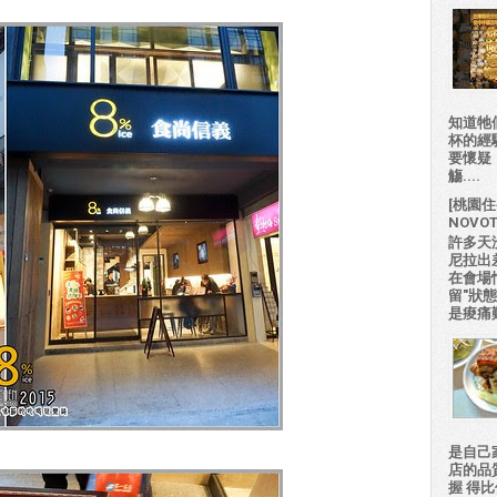
知道牠
杯的經
要懷疑
觴....
[桃園住
NOVO
許多天
尼拉出
在會場
留"狀
是痠痛難
是自己
店的品
握 得