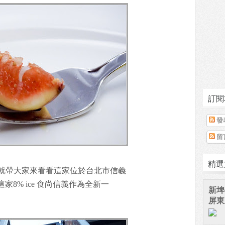
訂閱
發
留
精選
箱就帶大家來看看這家位於台北市信義
這家8% ice 食尚信義作為全新一
新埤
屏東