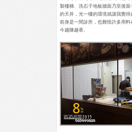
製樓梯、洗石子地板牆面乃至後面
的天井，光一樓的環境就讓我覺得
前身是一間診所，也難怪許多用料
今越陳越香。