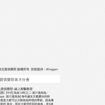
4 南北貨俱樂部 版權所有. 技術提供：
Blogger
.
貨俱樂部各大分會
北貨俱樂部-線上廚藝教室
譜】[中式] 烏魚10吃之二-豉汁蒸烏魚
-
mage: 豉汁蒸烏魚] 每年歲末天氣變冷的時
，就是大家可以大啖烏魚料理的季節。因為養
術的 進步，現在大家所吃到的烏魚，有9成