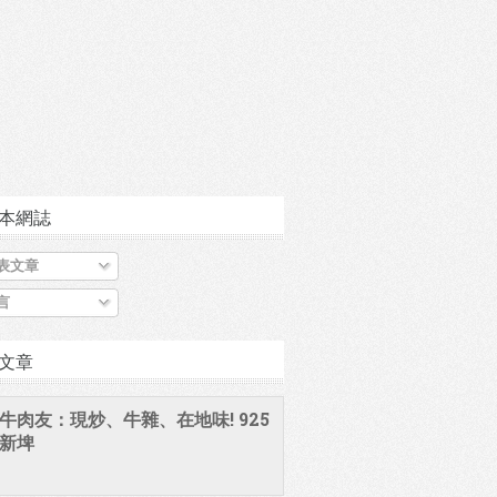
本網誌
表文章
言
文章
牛肉友：現炒、牛雜、在地味! 925
新埤